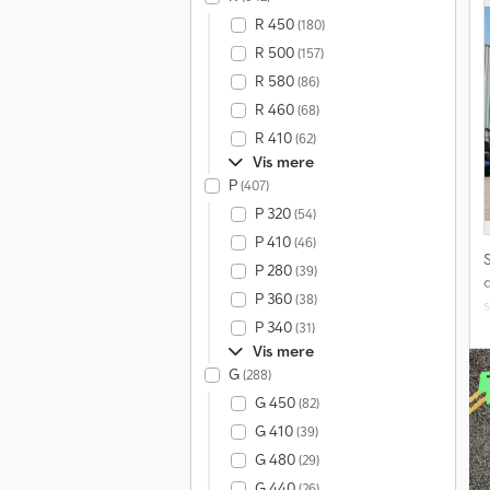
R 450
(180)
R 500
(157)
R 580
(86)
R 460
(68)
R 410
(62)
Vis mere
P
(407)
P 320
(54)
P 410
(46)
P 280
(39)
P 360
(38)
P 340
(31)
Vis mere
G
(288)
a
G 450
(82)
s
G 410
(39)
p
G 480
(29)
G 440
(26)