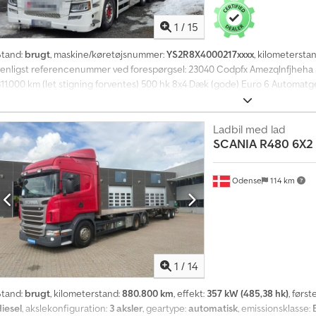
1
/
15
Stand:
brugt
, maskine/køretøjsnummer:
YS2R8X4000217xxxx
, kilometersta
venligst referencenummer ved forespørgsel: 23040 Codpfx Amezqlnfjheha Sp
311.000 km (let stigning forventes) 500 hk 8x4 Dæk (gode) Euro 6 Automatgea
Liftaksel på 4. aksel Ladets længde: 6,50 m Samlet højde: 3,90 m Surringspu
Nyttelast: 16.700 kg Klimaanlæg Radio Belysning Ekstra forlygter Leverings
rgang: 2021 23 t/m kran 5 hydrauliske udskud Ca. 1.500 krantimer (let stigni
Ladbil med lad
SCANIA
R480 6X2
Støtteben Kan leveres omgående Beskrivelse: Vi tilbyder en Scania R500 8x4 
il salg. Ifølge ejer er køretøjet i god stand. Den løfter 880 kg ved 17 m ræk
øretøj og kran er løbende udført på værksted. Kan leveres straks. Km: 3110
Odense
114 km
03.02.2027 Egenvægt: 15910 Totalvægt: 33000 Nyttelast: 16700 Bredde: 255
Yderligere information = Kontakt ATS Norway for yderligere oplysninger.
1
/
14
Stand:
brugt
, kilometerstand:
880.800 km
, effekt:
357 kW (485,38 hk)
, først
diesel
, akslekonfiguration:
3 aksler
, geartype:
automatisk
, emissionsklasse: