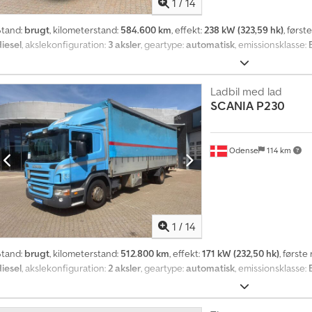
n
1
/
14
e
d
Stand:
brugt
, kilometerstand:
584.600 km
, effekt:
238 kW (323,59 hk)
, først
l
diesel
, akslekonfiguration:
3 aksler
, geartype:
automatisk
, emissionsklasse:
i
g
t
Ladbil med lad
o
SCANIA
P230
v
e
r
Odense
114 km
1
4
0
.
0
1
/
14
0
0
Stand:
brugt
, kilometerstand:
512.800 km
, effekt:
171 kW (232,50 hk)
, første
k
diesel
, akslekonfiguration:
2 aksler
, geartype:
automatisk
, emissionsklasse:
ø
b
s