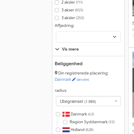
2 aksler
(711)
3 akser
(655)
3 aksler
(250)
Affjedring:
Vis mere
Å
Beliggenhed
t
Din registrerede placering:
k
Danmark
(ændre)
radius:
Ubegrænset
(1.989)
Danmark
(43)
Region Syddanmark
(33)
Holland
(628)