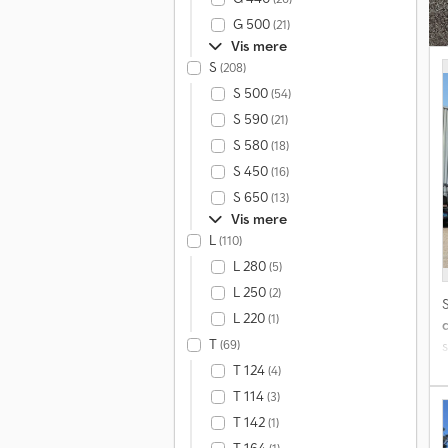
(
G 500
(21)
Vis mere
u
S
(208)
S 500
(54)
S 590
(21)
S 580
(18)
S 450
(16)
S 650
(13)
Vis mere
L
(110)
L 280
(5)
L 250
(2)
L 220
(1)
T
(69)
T 124
(4)
T 114
(3)
b
T 142
(1)