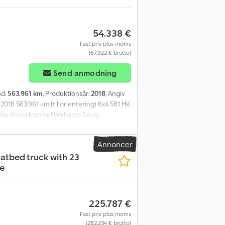
54.338 €
Fast pris plus moms
(67.922 € brutto)
Send anmodning
nd:
563.961 km
, Produktionsår:
2018
, Angiv
018 563.961 km (til orientering) 6x4 581 HK
ydelig drejeskammel Webasto Seng
6x4 sættevognstrækker med hydraulik fra
llet vil stige en smule. Ifølge ejerens
Annoncer
ngsklar Km: 563961 HK: 580 Syn: Ja EU-
latbed truck with 23
255 cm Længde: 732 cm Euro: 6 Model: R580
ne
Kontakt ATS Norway for mere information.
225.787 €
Fast pris plus moms
(282.234 € brutto)