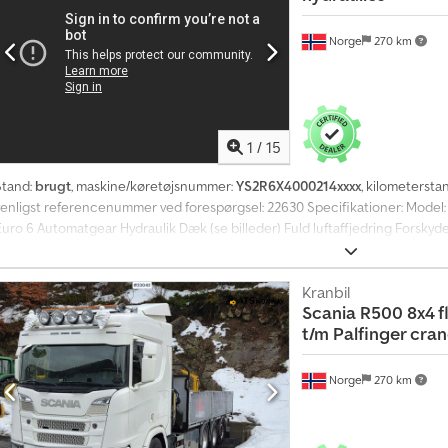
Norge
270 km
1
/
15
Stand:
brugt
, maskine/køretøjsnummer:
YS2R6X4000214xxxx
, kilometersta
venligst referencenummer ved forespørgsel: 22630 Specifikationer: Model: 2
Euro 6 Automatgear Hydraulik Dæk (se billeder) Fuld luftaffjedring Forsk
Klimaanlæg/AC Radio Lys Leveringsklar Beskrivelse: Vi har en Scania R580 
018 til salg. Cjdpfx Amszqrvijhjha Køretøjet er i ugentlig brug, så kilometerta
oplysninger fungerer alt perfekt. Små brugsspor kan dog forekomme. Leveri
Kranbil
Scania
R500 8x4 f
godkendt til: 18.09.2026 Egenvægt: 10.740 kg Nyttelast: 19.260 kg Bredde: 
t/m Palfinger cra
6x4 trækker med hydraulik Gearkasse: Automat = Yderligere information = 
Norge
270 km