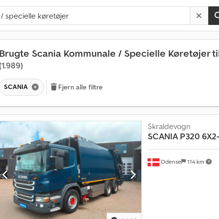
Brugte Scania Kommunale / Specielle Køretøjer til
(1.989)
SCANIA
Fjern alle filtre
Skraldevogn
SCANIA
P320 6X2
Odense
114 km
M
å