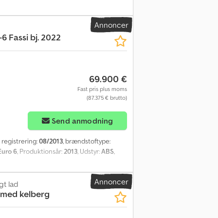
Annoncer
6 Fassi bj. 2022
69.900 €
Fast pris plus moms
(87.375 € brutto)
Send anmodning
e registrering:
08/2013
, brændstoftype:
Euro 6
, Produktionsår:
2013
, Udstyr:
ABS
,
Annoncer
gt lad
 med kelberg