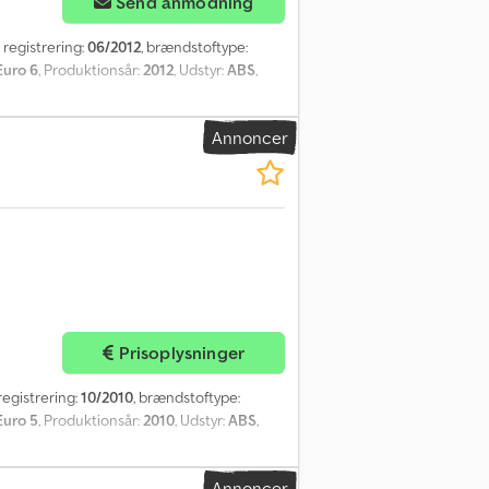
Send anmodning
e registrering:
06/2012
, brændstoftype:
Euro 6
, Produktionsår:
2012
, Udstyr:
ABS
,
Annoncer
Prisoplysninger
 registrering:
10/2010
, brændstoftype:
Euro 5
, Produktionsår:
2010
, Udstyr:
ABS
,
Annoncer