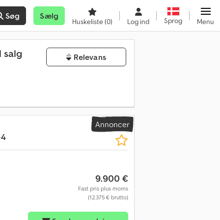
Søg
Sælg
Sprog
Huskeliste
(0)
Log ind
Menu
 salg
Relevans
Annoncer
-4
9.900 €
Fast pris plus moms
(12.375 € brutto)