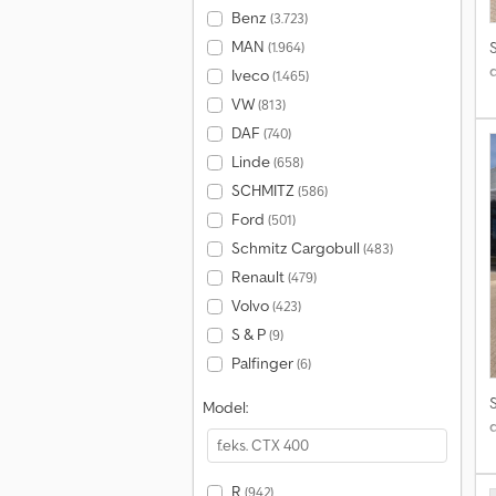
Benz
(3.723)
MAN
(1.964)
Iveco
(1.465)
VW
(813)
DAF
(740)
Linde
(658)
SCHMITZ
(586)
Ford
(501)
Schmitz Cargobull
(483)
Renault
(479)
Volvo
(423)
S & P
(9)
Palfinger
(6)
Model:
R
(942)