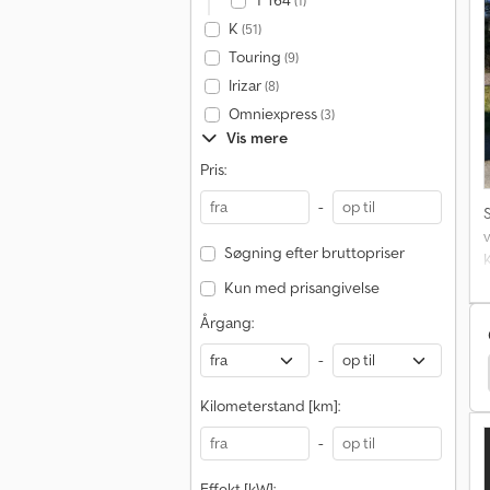
T 164
(1)
o
g
K
(51)
t
Touring
(9)
o
Irizar
(8)
Omniexpress
(3)
l
Vis mere
Pris:
-
Søgning efter bruttopriser
Kun med prisangivelse
E
Årgang:
-
stgørelses- / Redskabsdel / Kran
Palfinger Lastbiler
P
Kilometerstand [km]:
-
i
Effekt [kW]: