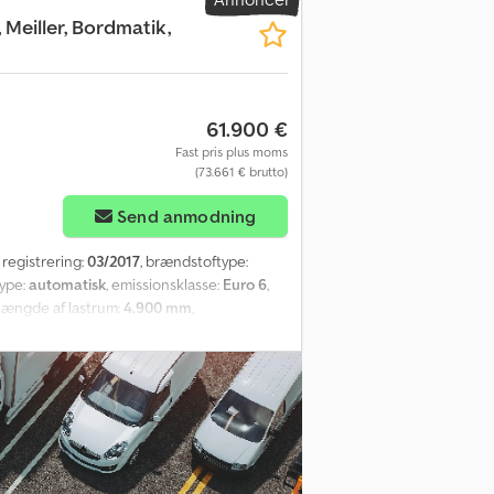
 Meiller, Bordmatik,
61.900 €
Fast pris plus moms
(73.661 € brutto)
Send anmodning
e registrering:
03/2017
, brændstoftype:
type:
automatisk
, emissionsklasse:
Euro 6
,
 længde af lastrum:
4.900 mm
,
nlæg, navigationssystem,
utning til anhænger, Duo-Matic
sistent, adaptiv fartpilot med
ntialespærrer, motorbremse, klimaanlæg,
le, elektriske ruder i fører- og
ktionsrat, fartpilot, komfortaffjedret
, tryklufthorn på førerhusets tag,
563 Vores tilbud er generelt uden nyt syn