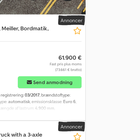
er-værksteder! Køretøjet kan være forsynet
gelser gælder. Cedpozri Rtefx Amhoha Vi
akt os gerne!
Annoncer
 Meiller, Bordmatik,
61.900 €
Fast pris plus moms
(73.661 € brutto)
Send anmodning
e registrering:
03/2017
, brændstoftype:
type:
automatisk
, emissionsklasse:
Euro 6
,
 længde af lastrum:
4.900 mm
,
nlæg, navigationssystem,
lslutning til anhænger, Duo-Matic
Annoncer
eassistent, adaptiv fartpilot, trækkontrol,
uck with a 3-axle
stationær varmer, navigationssystem,