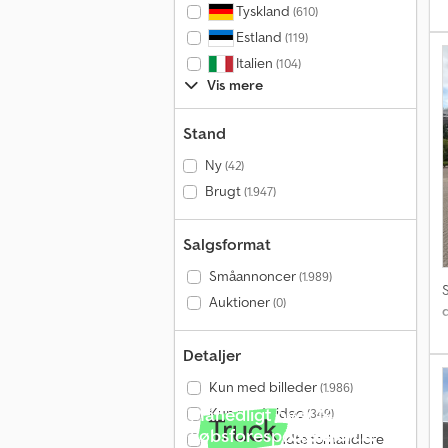
Tyskland
(610)
Estland
(119)
Italien
(104)
Vis mere
Stand
Ny
(42)
Brugt
(1.947)
Salgsformat
Småannoncer
(1.989)
Auktioner
(0)
Detaljer
Kun med billeder
(1.986)
Månedligt over 140.000
Kun med video
(349)
købsforespørgsler
Kun godkendte forhandlere