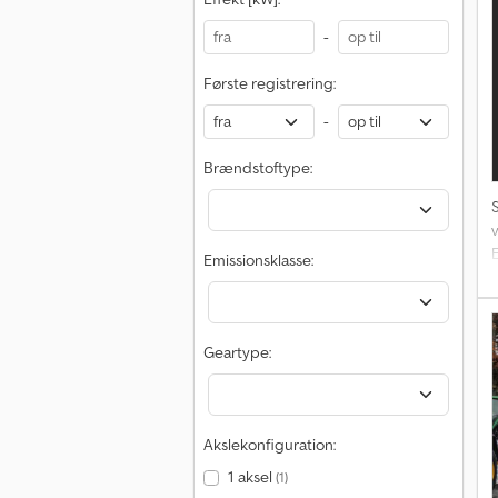
-
Første registrering:
-
Brændstoftype:
Emissionsklasse:
2
Geartype:
Akslekonfiguration:
1 aksel
(1)