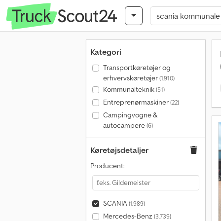
Kategori
Transportkøretøjer og
erhvervskøretøjer
(1.910)
Kommunalteknik
(51)
Entreprenørmaskiner
(22)
Campingvogne &
autocampere
(6)
Køretøjsdetaljer
Producent:
SCANIA
(1.989)
Mercedes-Benz
(3.739)