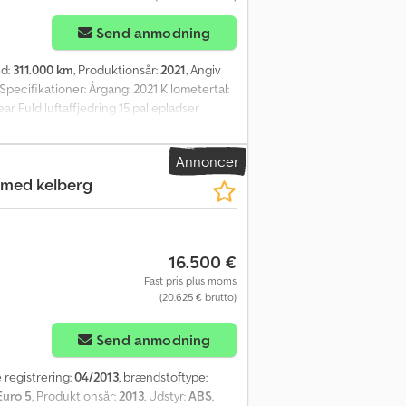
Send anmodning
nd:
311.000 km
, Produktionsår:
2021
, Angiv
ecifikationer: Årgang: 2021 Kilometertal:
r Fuld luftaffjedring 15 pallepladser
nkter på ladet Totalvægt: 33.000 kg
klar med det samme Kran specifikationer:
Annoncer
ng forventes) Certificeret indtil: 02/2027
 med kelberg
ladbil fra 2021 med 23 t/m Palfinger kran
kevidde. Alt service og vedligehold på både
00 HK: 500 Syn: Ja EU-godkendt til:
 Længde: 1012 Euro: 6 Gearkasse: Automat =
16.500 €
Fast pris plus moms
(20.625 € brutto)
Send anmodning
e registrering:
04/2013
, brændstoftype:
Euro 5
, Produktionsår:
2013
, Udstyr:
ABS
,