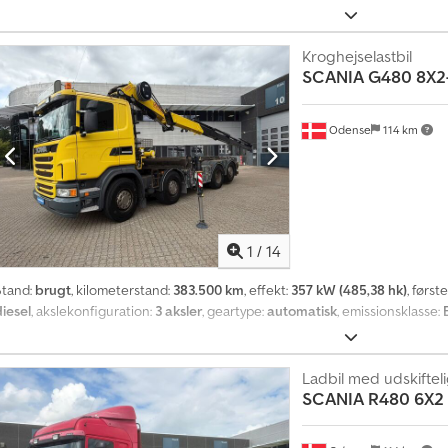
Kroghejselastbil
SCANIA
G480 8X2-
Odense
114 km
1
/
14
Stand:
brugt
, kilometerstand:
383.500 km
, effekt:
357 kW (485,38 hk)
, først
diesel
, akslekonfiguration:
3 aksler
, geartype:
automatisk
, emissionsklasse:
Ladbil med udskifteli
SCANIA
R480 6X2