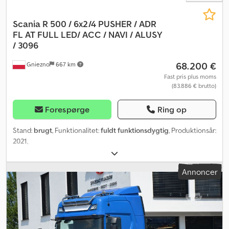
Scania R 500 / 6x2/4 PUSHER / ADR
FL AT
FULL LED/ ACC / NAVI / ALUSY
/ 3096
68.200 €
Gniezno
667 km
Fast pris plus moms
(83.886 € brutto)
Forespørge
Ring op
Stand:
brugt
, Funktionalitet:
fuldt funktionsdygtig
, Produktionsår:
2021
,
Annoncer