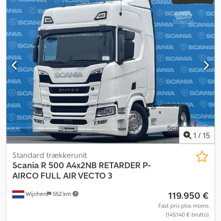
parkeringsvarmer
, Scania R500 Første indregistrering 03/2022
Kilometerstand 372.197 km Automatgear 4x2 Retarder Euro 6e
ABS Klimaanlæg Fartpilot Parkeringsklimaanlæg Parkeringsvarmer
2 sovepladser Køleskab Mikrobølgeovn 2 tanke (700 + 320 l)
Dwodpfx Ajzmcnhjlfea Differentialespærre Universal hydraulisk
tip-/skubbebund Luftaffjedring foran Bagakselaffjedring, 4 styk
Forhjul 385/55 R22.5, dækmønsterdybde 13 mm Baghjul 315/70
R22.5, dækmønsterdybde 13 mm Fra første ejer Vedligeholdt efter
serviceplan.
1
/
15
Standard trækkerunit
Scania
R 500 A4x2NB RETARDER P-
AIRCO FULL AIR VECTO 3
119.950 €
Wijchen
552 km
Fast pris plus moms
(145.140 € brutto)