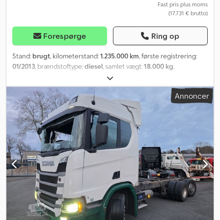
ekstra fjernlys, Safety-pakke: adaptiv fartpilot +
Fast pris plus moms
(17.731 € brutto)
nødbremseassistent + vognbaneassistent, BDF-ramme
galvaniseret, lysskab, 2 x Strands ekstralygter, store skabe.
Dwjdpfsxp Sbcsx Alfoa
Forespørge
Ring op
Stand:
brugt
, kilometerstand:
1.235.000 km
, første registrering:
01/2013
, brændstoftype:
diesel
, samlet vægt:
18.000 kg
,
akslekonfiguration:
2 aksler
, bremser:
retarder
, farve:
blå
,
emissionsklasse:
Euro 5
, Udstyr:
ABS, elektronisk
Annoncer
stabilitetsprogram (ESP), klimaanlæg, parkeringsvarmer
, Tysk
køretøj, 1. ejer, god stand Dsdpfxoyr Ukyj Alfswa !!! Frontklap
beskadiget - se billeder !!! Scania R 500 V8 Topline Standard
trækker 4x2 EURO 5, tag- og sidespoilere, Alcoa-alufælge,
automatgear, retarder, klimaanlæg + stationær aircondition,
stationær varme "Webasto", 2 sovepladser, køleboks,
multifunktionsrat i læder, boardcomputer, fartpilot, elruder, el-
spejle med varme, sikkerhedsafbryder, centrallås, radio-CD, CB-
radio, digital tachograf, chauffør- og passagerfjedersæde, 1x
sædevarme, elektronisk startassistance, ABS, TC "traction
control", solskærm, tågeforlygter, LED-dagkørelys, luftaffjedret
førerhus, 1 tank, centralsmøring, kraftudtag,