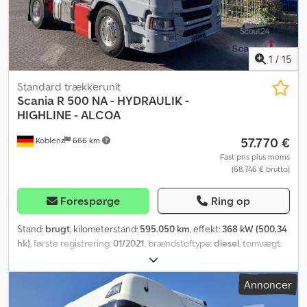
1
/
15
Standard trækkerunit
Scania
R 500 NA - HYDRAULIK -
HIGHLINE - ALCOA
57.770 €
Koblenz
666 km
Fast pris plus moms
(68.746 € brutto)
Forespørge
Ring op
Stand:
brugt
, kilometerstand:
595.050 km
, effekt:
368 kW (500,34
hk)
, første registrering:
01/2021
, brændstoftype:
diesel
, tomvægt:
7.859 kg
, maksimal lastvægt:
10.141 kg
, samlet vægt:
18.000 kg
,
akslekonfiguration:
4x2
, akselafstand:
3.750 mm
, næste syn (TÜV):
Annoncer
01/2027
, farve:
grå
, førerhus:
anden
, geartype:
automatisk
,
emissionsklasse:
Euro 6
, affjedring:
stål-luft
, antal sæder:
2
, Udstyr: