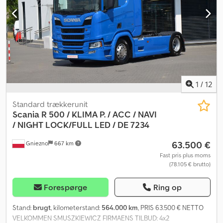
1
/
12
Standard trækkerunit
Scania R 500 / KLIMA P. / ACC / NAVI
/
NIGHT LOCK/FULL LED / DE 7234
63.500 €
Gniezno
667 km
Fast pris plus moms
(78.105 € brutto)
Forespørge
Ring op
Stand:
brugt
, kilometerstand:
564.000 km
, PRIS 63.500 € NETTO
VELKOMMEN SMUSZKIEWICZ FIRMAENS TILBUD: 4x2