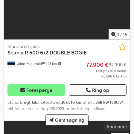
1
/
15
Standard traktor
Scania
R 500 6x2 DOUBLE BOGIE
77.900 €
Lääne-Harju vald
923 km
82.900 €
Fast pris plus moms
(96.596 € brutto)
Forespørge
Ring op
Stand:
brugt
, kilometerstand:
367.516 km
, effekt:
368 kW (500,34
hk)
, første registrering:
03/2023
, brændstoftype:
diesel
,
akslekonfiguration:
6x2
, akselafstand:
3.150 mm
, brændstof:
diesel
,
Gem søgning
brændstoftank kapacitet:
565 l
, førerhus:
sovekabine
, geartype:
Annoncer
automatisk
, emissionsklasse:
Euro 6
, affjedring:
stål-luft
, samlet
længde:
6.820 mm
, samlet bredde:
2.550 mm
, Produktionsår: