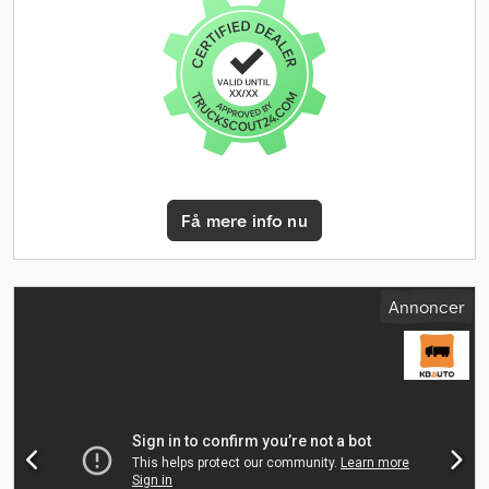
klimaanlæg + elektrisk tagluge + Webasto oliefyr, ACC "adaptiv
fartpilot" + nødbremseassistent + vognbane- og skifteassistent,
LED-forlygter + LED-kørelys + LED-baglygter, førersæde med
luftaffjedring, sædevarme og sædeventilation, multifunktionsrat i
læder, boardcomputer, el-ruder, el-spejle med varme,
beskyttelseslåsesystem, centrallås med fjernbetjening, ABS, TC
"traktonskontrol", elektronisk startassistent, solskærm,
tågeforlygter, førerhus med luftaffjedring, affjedring: blad / luft /
lift- og styreaksel, lavt monteret træk, 1x tank, differentialespærre
Få mere info nu
på bagaksel tilkobles, etc. !!! Køretøjet er undervejs / Flere billeder
og detaljer følger !!! !!! JEG TALER POLSK !!! WE SPEAK ENGLISH !!!
Dedpfx Aloylrrbjfowa
Annoncer