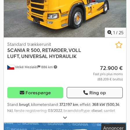
1
/
25
Standard trækkerunit
SCANIA
R 500, RETARDER, VOLL
LUFT, UNIVERSAL HYDRAULIK
72.900 €
Velké Meziøíèí
886 km
Fast pris plus moms
(88.209 € brutto)
Forespørge
Ring op
Stand:
brugt
, kilometerstand:
372.197 km
, effekt:
368 kW (500,34
hk)
, første registrering:
03/2022
, brændstoftype:
diesel
, samlet
vægt:
18.000 kg
, akslekonfiguration:
2 aksler
, bremser:
retarder
,
geartype:
automatisk
, Udstyr:
ABS, elektronisk
Annoncer
stabilitetsprogram (ESP), klimaanlæg, navigationssystem,