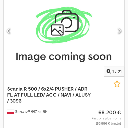
1
/
21
Scania R 500 / 6x2/4 PUSHER / ADR
FL AT
FULL LED/ ACC / NAVI / ALUSY
/ 3096
68.200 €
Gniezno
667 km
Fast pris plus moms
(83.886 € brutto)