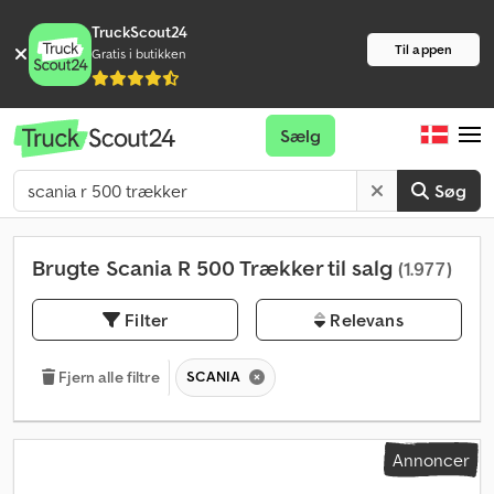
TruckScout24
Til appen
Gratis i butikken
Sælg
Søg
Brugte Scania R 500 Trækker til salg
(1.977)
Filter
Relevans
SCANIA
Fjern alle filtre
Annoncer