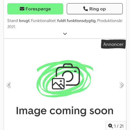
Forespørge
Ring op
Stand:
brugt
, Funktionalitet:
fuldt funktionsdygtig
, Produktionsår:
2021
,
Annoncer
1
/
21