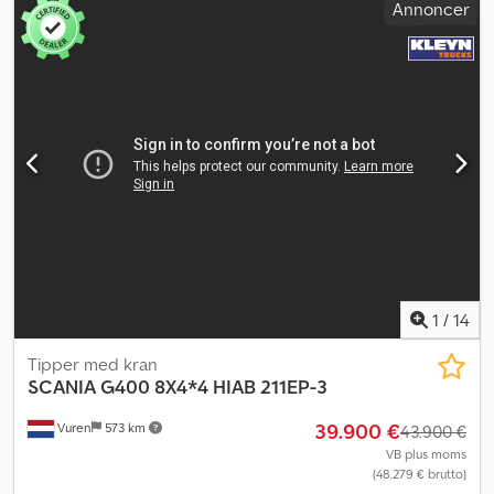
Annoncer
Egenvægt: 7.560 kg Lastkapacitet: 11.040 kg Totalvægt: 18.600 kg
Førstehjulshøjde: 1,2 m = Firmainformation = Ved forespørgsler
bedes du altid oplyse lagernummeret (8 cifre) Hos Smz Smeets &
Zonen: - Siden 1976 i branchen, over 65.000 solgte/1700 pr.
år/1000 på lager Dodpfx Aboxrwtijpswa - Komplet service fra A-Å,
inkl. transportadministration/vi organiserer toldplader (ekstra!) -
Læsningstjeneste til den billigste transport globalt Stort lager
med alle nye og brugte dele: Vi annoncerer altid med vores
bedste priser Besøg os for vores komplette lager og information
Vi byder dig velkommen på 130.000m2 grund med 20.000m2 lager
og fuldt udstyret værksted. Se vores video
1
/
14
Tipper med kran
SCANIA
G400 8X4*4 HIAB 211EP-3
39.900 €
Vuren
573 km
43.900 €
VB plus moms
(48.279 € brutto)