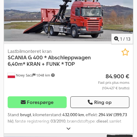
bladfjedre BAG: luftaffjedring KRAN: HIAB 377 EP - 5 HIDUO +
fjernbetjening VIN: XLEG6X20005232386 TEL: * KUBA – POLSK,
ENGELSK, TYSK, ITALIENSK * SEBASTIAN – POLSK, TYSK,
ITALIENSK, ????? * LASZLO – UNGARSK * COSTEL – RUMÆNSK
(Romania: Vi klarer alle formaliteter til eksport, inkl. nummerplader)
1
/
13
Lastbilmonteret kran
SCANIA
G 400 * Abschleppwagen
6,40m* KRAN + FUNK * TOP
84.900 €
Nowy Sacz
1.048 km
Fast pris plus moms
(104.427 € brutto)
Forespørge
Ring op
Stand:
brugt
, kilometerstand:
432.000 km
, effekt:
294 kW (399,73
hk)
, første registrering:
03/2010
, brændstoftype:
diesel
, samlet
vægt:
26.000 kg
, akslekonfiguration:
3 aksler
, bremser:
retarder
,
farve:
rød
, geartype:
halvautomatisk
, emissionsklasse:
Euro 5
,