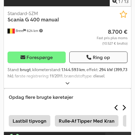
1
/
13
Standard-SZM
Scania
G 400 manual
8.700 €
Bree
624 km
Fast pris plus moms
(10.527 € brutto)
Forespørge
Ring op
Stand:
brugt
, kilometerstand:
1.144.593 km
, effekt:
294 kW (399,73
hk)
, første registrering:
11/2011
, brændstoftype:
diesel
,
dækstørrelse:
315/80R22.5
, dækkets tilstand:
25 procent
,
akslekonfiguration:
4x2
, akselafstand:
3.700 mm
, brændstof:
diesel
, geartype:
mekanisk
, antal gear:
16
, emissionsklasse:
Euro 5
,
Opdag flere brugte køretøjer
affjedring:
stål-luft
, samlet længde:
5.860 mm
, total højde:
3.600
mm
, Produktionsår:
2011
, Udstyr:
klimaanlæg, spoiler
, = Yderligere
muligheder og tilbehør = - Digital fartskriver - Radio/CD-afspiller -
Solskærm = Yderligere informationer = Dækstørrelse: 315/80R22.5
r
Lastbil tipvogn
Rulle-Af Tipper Med Kran
Ada
Dækprofil: 25% Foraksel: Styret; Affjedring: Bladaffjedring
Bagaksel: Affjedring: Luftaffjedring Motorstørrelse: 12.740 cc