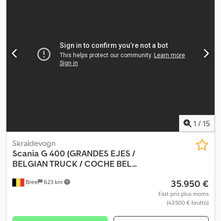
1
/
15
Skraldevogn
Scania
G 400 (GRANDES EJES /
BELGIAN TRUCK / COCHE BEL...
35.950 €
Bree
623 km
Fast pris plus moms
(43.500 € brutto)