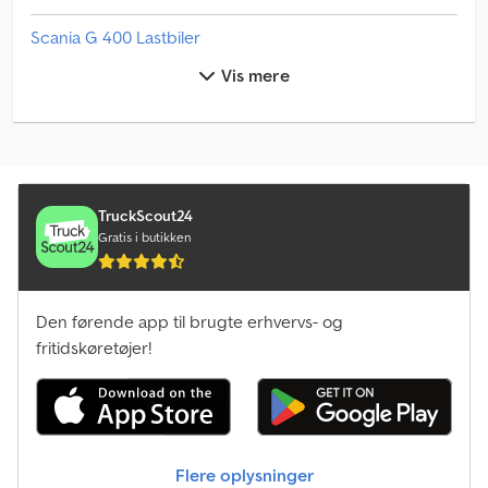
Scania G 400 Lastbiler
Vis mere
Scania G 400 Trækker
Scania G Kommunale / Specielle Køretøjer
Scania G Lastbiler
Scania G Trækker
TruckScout24
Gratis i butikken
Scania Husdyrbil
Scania Intercity Bus
Den førende app til brugte erhvervs- og
fritidskøretøjer!
Scania Kommunale / Specielle Køretøjer
Scania Ledbuss
Scania P 400
Flere oplysninger
Scania P 400 Lastbiler