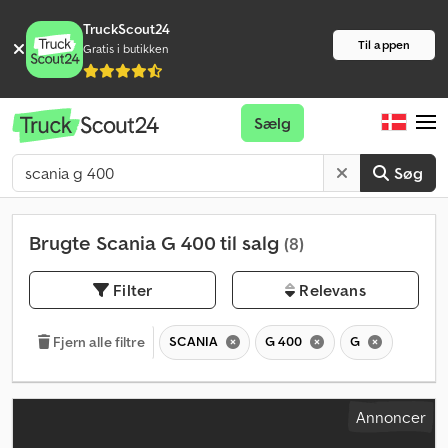
TruckScout24
Til appen
Gratis i butikken
Sælg
Søg
Brugte Scania G 400 til salg
(8)
Filter
Relevans
SCANIA
G 400
G
Fjern alle filtre
Annoncer