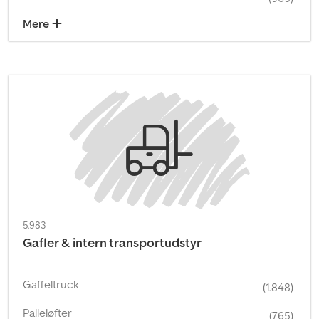
Mere
5.983
Gafler & intern transportudstyr
Gaffeltruck
(1.848)
Palleløfter
(765)