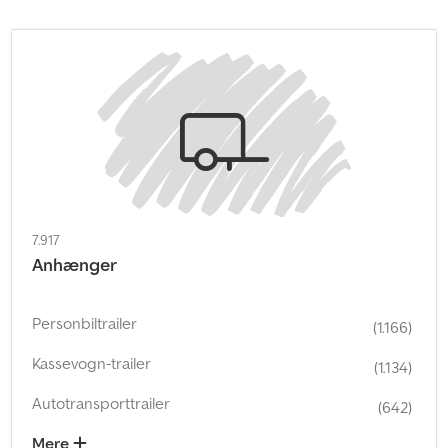
7.917
Anhænger
Personbiltrailer
(1.166)
Kassevogn-trailer
(1.134)
Autotransporttrailer
(642)
Mere