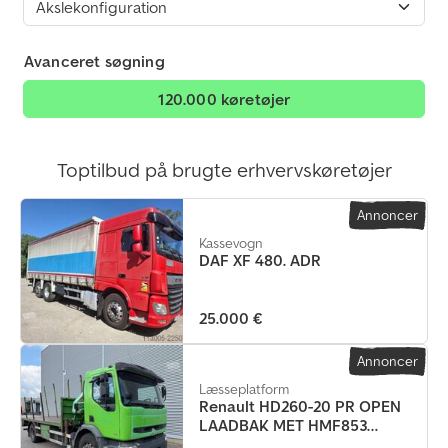
Avanceret søgning
120.000 køretøjer
Toptilbud på brugte erhvervskøretøjer
Annoncer
Kassevogn
DAF XF 480. ADR
25.000 €
Annoncer
Læsseplatform
Renault HD260-20 PR OPEN
LAADBAK MET HMF853
KRAAN / BLA...