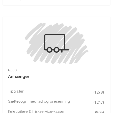
6.680
Anhænger
Tiptrailer
(1.278)
Sættevogn med lad og presenning
(1.247)
Køletrailere & friskservice-kasser
(905)