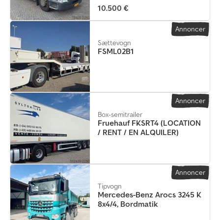
10.500 €
Annoncer
Sættevogn
FSML02B1
Annoncer
Box-semitrailer
Fruehauf FKSRT4 (LOCATION
/ RENT / EN ALQUILER)
Annoncer
Tipvogn
Mercedes-Benz Arocs 3245 K
8x4/4, Bordmatik