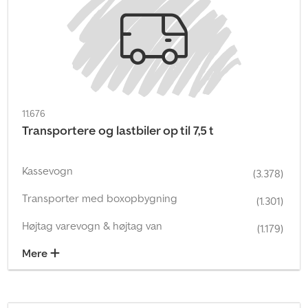
11.676
Transportere og lastbiler op til 7,5 t
Kassevogn
(3.378)
Transporter med boxopbygning
(1.301)
Højtag varevogn & højtag van
(1.179)
Mere