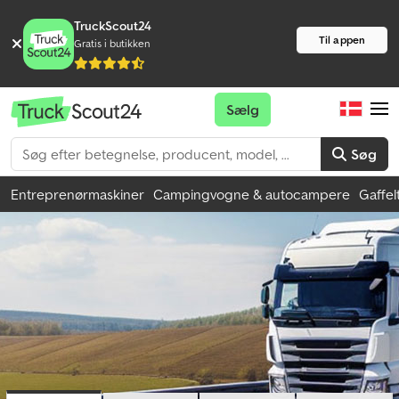
TruckScout24
Til appen
Gratis i butikken
Sælg
Søg
Entreprenørmaskiner
Campingvogne & autocampere
Gaffel