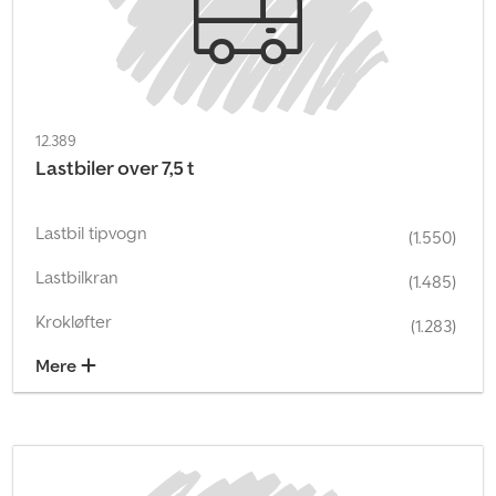
12.389
Lastbiler over 7,5 t
Lastbil tipvogn
(1.550)
Lastbilkran
(1.485)
Krokløfter
(1.283)
Mere