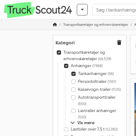
Transportkøretøjer og erhvervskøretøjer
Kategori
Transportkøretøjer og
erhvervskøretøjer
(46.539)
Anhænger
(7.968)
Tankanhænger
(56)
Personbiltrailer
(1.161)
Kassevogn-trailer
(1.135)
Autotransporttrailer
(650)
Lavtrailer anhænger
(550)
Vis mere
Lastbiler over 7,5 t
(12.382)