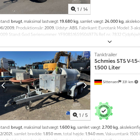
S
1
/
14
a
l
Stand:
brugt
, maksimal lastvægt:
19.680 kg
, samlet vægt:
24.000 kg
, akslek
g
06/2009
, Produktionsår:
2009
, Udstyr:
ABS
, Fabrikant: Eurotank Model: 3-ak
t
2009 Stand: God Serienummer: YF908S16S95049774 Ref. nr.: 7832 Cjdpfxjwl
i
Skivebremser: ? ABS: ? Bagaksler: SAF Affjedring: Luft Dækstørrelse: 385 /
l
Værktøjskasse: ? Totalvægt: 24.000 kg Egenvægt: 4.320 kg Lasteevne: 19.68
m
10.000 L + 5.000 L + 5.000 L + 5.000 L)
Tanktrailer
e
Schmies STS V-1.5
r
e
1.500 Liter
e
n
Sittensen
331 km
d
4
m
i
l
l
1
/
5
i
o
Stand:
brugt
, maksimal lastvægt:
1.600 kg
, samlet vægt:
2.700 kg
, akslekonf
n
12/2021
, samlet bredde:
1.850 mm
, total højde:
1.940 mm
, Vakuumtank 1500 li
e