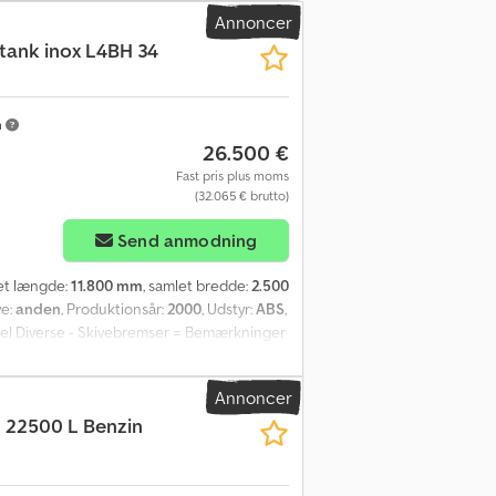
Annoncer
tank inox L4BH 34
m
26.500 €
Fast pris plus moms
(32.065 € brutto)
Send anmodning
let længde:
11.800 mm
, samlet bredde:
2.500
ve:
anden
, Produktionsår:
2000
, Udstyr:
ABS
,
ksel Diverse - Skivebremser = Bemærkninger
00 cm Diameter på koblingsbolt /
ivebremse: ✓ Karrosseri Byggeår: 2000 Tank
Annoncer
c Rnemujrf Materialekode: 1.4571 / 1.4401
L 22500 L Benzin
ar Maksimal arbejdsbelastning: 3,0 bar
stra Akselkonfiguration Mærke på aksler: Saf
r venstre: 15 %; Dækmønster højre: 20 %
ækmønster højre: 15 % Bagaksel: