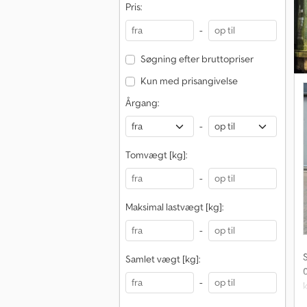
Pris:
b
k
-
Søgning efter bruttopriser
Kun med prisangivelse
Årgang:
-
Tomvægt [kg]:
-
Maksimal lastvægt [kg]:
-
Samlet vægt [kg]:
-
k