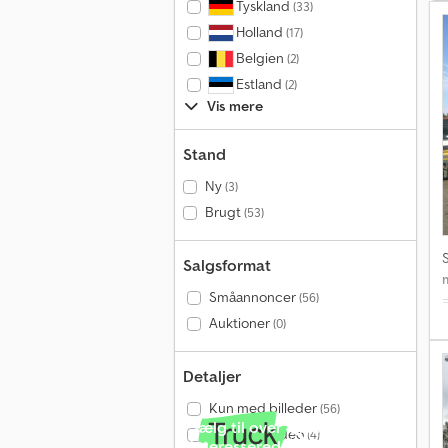
Tyskland
(33)
Holland
(17)
Belgien
(2)
Estland
(2)
Vis mere
Stand
Ny
(3)
Brugt
(53)
Salgsformat
Småannoncer
(56)
Auktioner
(0)
I
Detaljer
T
Kun med billeder
(56)
Sælg til over 4 millioner
Kun med video
(4)
interesserede om måneden