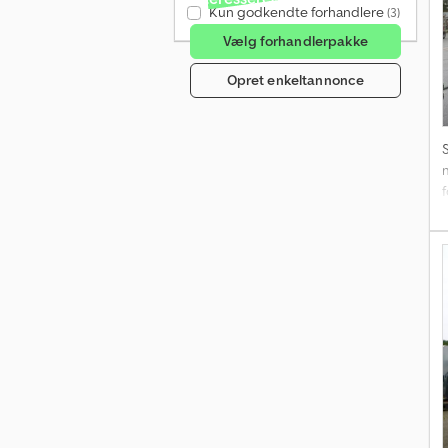
Kun godkendte forhandlere
(3)
Vælg forhandlerpakke
=
Opret enkeltannonce
k
I
A