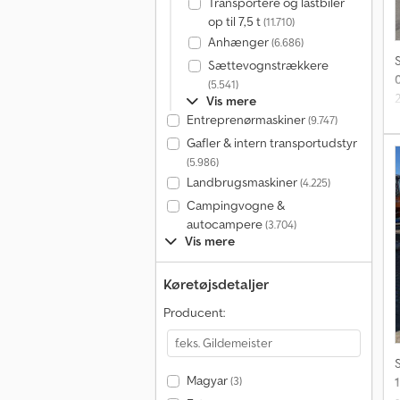
Transportere og lastbiler
op til 7,5 t
(11.710)
Anhænger
(6.686)
Sættevognstrækkere
(5.541)
Vis mere
Entreprenørmaskiner
(9.747)
Gafler & intern transportudstyr
(
(5.986)
Landbrugsmaskiner
(4.225)
Campingvogne &
autocampere
(3.704)
Vis mere
Køretøjsdetaljer
Producent:
Magyar
(3)