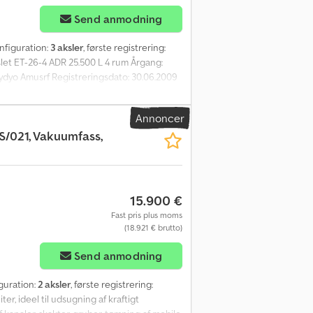
Send anmodning
onfiguration:
3 aksler
, første registrering:
slet ET-26-4 ADR 25.500 L 4 rum Årgang:
ydyo Amusrf Registreringsdato: 30.06.2009
 55R22,5 Mønster tilbage: 20%-40%-40%
0 kg Tankvolumen: 25.500 L Ruminddeling: 4
Annoncer
-S/021, Vakuumfass,
15.900 €
Fast pris plus moms
(18.921 € brutto)
Send anmodning
iguration:
2 aksler
, første registrering:
ter, ideel til udsugning af kraftigt