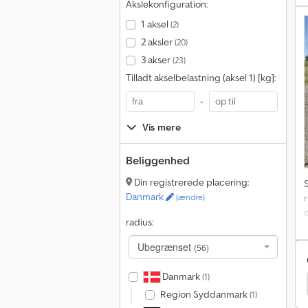
Akslekonfiguration:
1 aksel
(2)
2 aksler
(20)
3 akser
(23)
Tilladt akselbelastning (aksel 1) [kg]:
-
Vis mere
Beliggenhed
Din registrerede placering:
Danmark
r
(ændre)
radius:
Ubegrænset
(56)
Danmark
(1)
Van Hool Tank Struktur
Feldbinder Vedhænger
Region Syddanmark
(1)