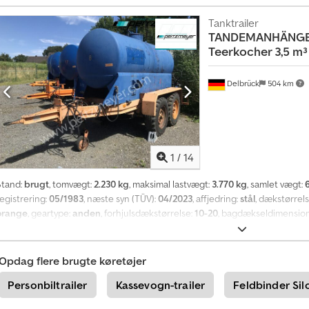
e
Luftaffjedring - BPW-aksler Alle oplysninger uden garanti / mellemsalg forb
Tanktrailer
O
TANDEMANHÄNGER
p
Teerkocher 3,5 m³
r
e
Delbrück
504 km
t
e
n
k
1
/
14
e
l
Stand:
brugt
, tomvægt:
2.230 kg
, maksimal lastvægt:
3.770 kg
, samlet vægt:
t
egistrering:
05/1983
, næste syn (TÜV):
04/2023
, affjedring:
stål
, dækstørrel
orange
, geartype:
anden
, forhjulsdækstørrelse:
10-20
, bagdækseldimensio
a
ingen
, Grundfarve: orange, Affjedring: bladfjedre, Nyttelast (kg): 3770 Opb
n
udbringning af bitumen / tjære, slange og lanse tilgængelige efter behov, H
n
håndstart, BPW aksler med bladfjedre, tromlebremser, 2-lednings bremse, ele
Opdag flere brugte køretøjer
o
mm – flere enheder tilgængelige – Credpfjx E Tc Aox Amuef
n
Personbiltrailer
Kassevogn-trailer
Feldbinder Sil
c