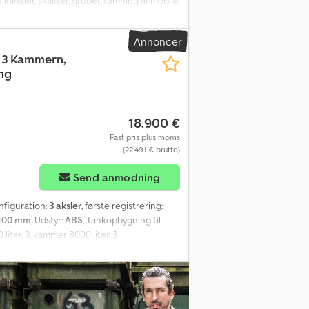
 kanaler, skakter, gruber, tømning af mobile
EC med 3500 liter luftydelse, B+S
 -0,8 bar, overtryk maks. 0,49 bar, beholder
Annoncer
r generelt uden ny TÜV-godkendelse. Hvis ny
, 3 Kammern,
ærksteder! Køretøjet kan være påført
ng
lder. Vi laver gerne et finansierings- eller
18.900 €
Fast pris plus moms
(22.491 € brutto)
Send anmodning
onfiguration:
3 aksler
, første registrering:
.100 mm
, Udstyr:
ABS
, Tankopbygning til
liter, 3. kammer 8000 liter, 3
bro på tank, ABS, SAF-aksler, hjulkapsler i
hoveder, ADR-typeklasse AT, køretøjet kan
lbud inkluderer som udgangspunkt ikke en
ne et tilbud fra vores samarbejdspartnere!
es generelle leverings- og