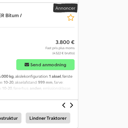
eholdes.
Annoncer
 Bitum /
3.800 €
Fast pris plus moms
(4.522 € brutto)
Send anmodning
6.000 kg
, akslekonfiguration:
1 aksel
, første
se:
10-20
, akselafstand:
999 mm
, farve:
n:
10-20
, førerhus:
anden
, emissionsklasse:
ygningstype: tankanhænger til transport og
atz Diesel Supra motor 1 D 41 S med
ktrisk system 24 V - 7-polet, trækøje 40
ostruktur
Lindner Traktorer
Lindner Slåmaskine