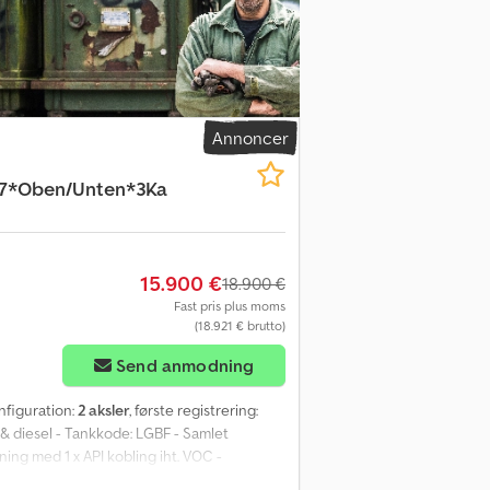
inansierings- eller leasingtilbud til dette
Annoncer
7*Oben/Unten*3Ka
15.900 €
18.900 €
Fast pris plus moms
(18.921 € brutto)
Send anmodning
onfiguration:
2 aksler
, første registrering:
 & diesel - Tankkode: LGBF - Samlet
ldning med 1 x API kobling iht. VOC -
etaljer - Skivebremser - Alufælge - ABS -