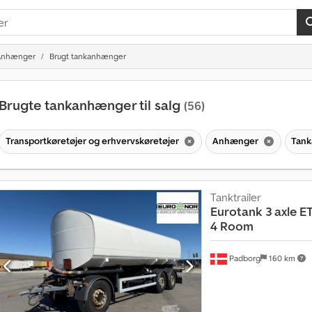
Anhænger
Brugt tankanhænger
Brugte tankanhænger til salg
(56)
Transportkøretøjer og erhvervskøretøjer
Anhænger
Tan
Tanktrailer
Eurotank 3 axle E
4 Room
Padborg
160 km