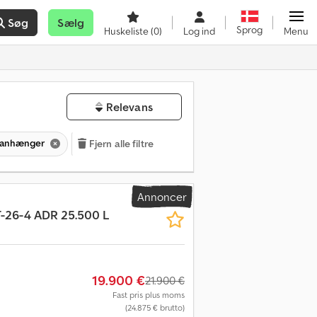
Søg
Sælg
Sprog
Huskeliste
(0)
Log ind
Menu
Relevans
kanhænger
Fjern alle filtre
Annoncer
T-26-4 ADR 25.500 L
19.900 €
21.900 €
Fast pris plus moms
(24.875 € brutto)