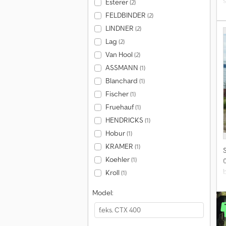
s
Esterer
(2)
FELDBINDER
(2)
i
LINDNER
(2)
Lag
(2)
r
Van Hool
(2)
l
ASSMANN
(1)
Blanchard
(1)
Fischer
(1)
Fruehauf
(1)
HENDRICKS
(1)
Hobur
(1)
KRAMER
(1)
Koehler
(1)
b
Kroll
(1)
i
Model:
r