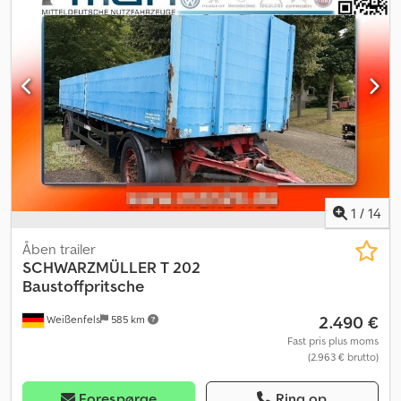
Luftaffjedring - BPW-aksler - Skivebremser - Dæk: 245/70R17,5 *
Samlet længde: 11.900 mm - Bredde: 2.500 mm (3.000 mm muligt) -
Højde: 3.650 mm * Tilladt totalvægt: 40.000 kg - Egenvægt: 8.950
kg - Nyttelast: 31.050 kg * Tysk køretøj - Tyske
registreringsdokumenter - Omgående tilgængelig - Fra første
ejer * Den venstre bageste hydrauliske støtte skal rettes *
Venligst aftal tid for besigtigelse * Kontaktperson: Herr Andreas
Vogel * Oplysningerne på internettet er uforpligtende
beskrivelser. Dcsdoy Dy Enspfx Akwek * De udgør ikke
garanterede egenskaber. * Sælgeren hæfter ikke for taste- eller
dataoverførselsfejl. * Rettelser, ændringer og mellemsalg
forbeholdes.
1
/
14
Åben trailer
SCHWARZMÜLLER
T 202
Baustoffpritsche
2.490 €
Weißenfels
585 km
Fast pris plus moms
(2.963 € brutto)
Forespørge
Ring op