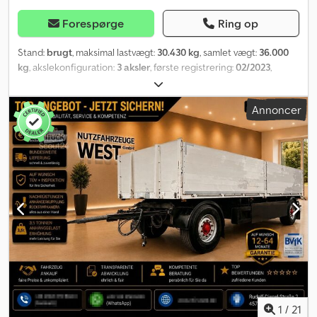
Forespørge
Ring op
Stand:
brugt
, maksimal lastvægt:
30.430 kg
, samlet vægt:
36.000
kg
, akslekonfiguration:
3 aksler
, første registrering:
02/2023
,
næste syn (TÜV):
07/2027
, længde af lastrum:
13.620 mm
,
læsningsbredde:
2.480 mm
, lastepladshøjde:
2.745 mm
,
Annoncer
Produktionsår:
2023
, Udstyr:
ABS
, 3-akset Tautliner-ladplatform-
semitrailer med certifikat for lastfastgørelse i henhold til DIN EN
12642, kode XL, lastemål i.L. 13620 x 2480 x 2745 mm, SAF-Intradisc-
aksler, 3 x 9000 kg, luftaffjedret med hæve- og sænkeanordning, 1.
aksel kan hæves, Jost-støttehjul, ABS, skivebremser med EBS,
EBS-system 2S/2M, RSS/RSP – stabilitetsprogram, Versus-
skydetag, 3 par forstærkede midterlægter, der kan flyttes
sidelæns, aluminium-indsatsplader, presenning bagende med
automatisk op- og nedrulningssystem – fjederstål,
lastfastgørelsesramme med 23 par forsænkede 2,5 tons
lastfastgørelsesbeslag, 4 stk. 2,8 tons aluminium-
afspærringsbjælker med sikring, egnet til lastfastgørelse bagud,
silketrykte plader, 27 mm, med aluminium-kantprofiler over
tværbjælkerne, gulvbelastningsevne 7.200 kg, gaffeltruck-
1
/
21