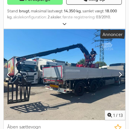
Stand:
brugt
, maksimal lastvægt:
14.350 kg
, samlet vægt:
18.000
kg
, akslekonfiguration:
2 aksler
, første registrering:
03/2010
,
længde af lastrum:
6.800 mm
, læsningsbredde:
2.500 mm
,
lastepladshøjde:
800 mm
, Intern nr.: Schwarzmüller
Annoncer
Schwarzmüller * T 202 * Tipperkasse til byggematerialer * 2-
akslet Dcedpfx Aszfw Tvjkwjk * SAF-aksler * Tilladt totalvægt
18.000 kg Indbytningsmulighed Finansiering fra 3,99 % Fejl og
mellemsalg forbeholdes! Oplysningerne i denne annonce er
uforpligtende beskrivelser og udgør ikke garanterede
egenskaber. Sælger påtager sig intet ansvar for tastefejl og fejl i
dataoverførsel. Den angivne udstyr skal kontrolleres separat. Alle
oplysninger i annoncerne er uforpligtende! Levering i hele landet
efter aftale Åbningstider: Mandag til torsdag fra 9.00 til 17.00
Fredag fra 9.00 til 14.00 og efter aftale!!!
1
/
13
Åben sættevogn