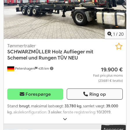
1
/
20
Tømmertrailer
SCHWARZMÜLLER
Holz Auflieger mit
Schemel und Rungen TÜV NEU
19.900 €
Petershagen
435 km
Fast pris plus moms
(23.681 € brutto)
Forespørge
Ring op
Stand:
brugt
, maksimal lastvægt:
33.780 kg
, samlet vægt:
39.000
kg
, akslekonfiguration:
3 aksler
, første registrering:
10/2019
,
samlet bredde:
2.550 mm
, total højde:
4.000 mm
, Udstyr:
ABS
,
Schwarzmüller træanhænger med vugger og stolper * BPW-
Annoncer