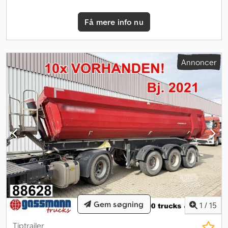
Få mere info nu
Annoncer
Gem søgning
1
/
15
Tiptrailer