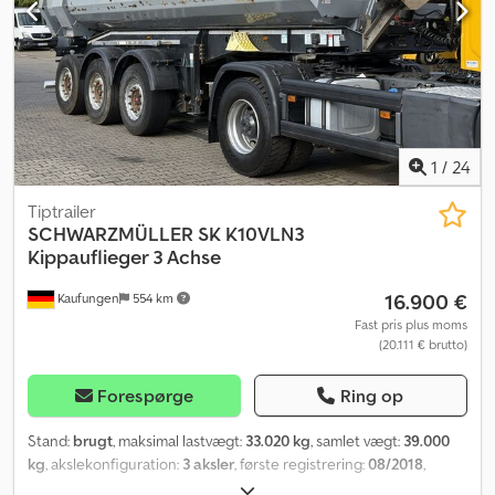
1
/
24
Tiptrailer
SCHWARZMÜLLER
SK K10VLN3
Kippauflieger 3 Achse
16.900 €
Kaufungen
554 km
Fast pris plus moms
(20.111 € brutto)
Forespørge
Ring op
Stand:
brugt
, maksimal lastvægt:
33.020 kg
, samlet vægt:
39.000
kg
, akslekonfiguration:
3 aksler
, første registrering:
08/2018
,
næste syn (TÜV):
08/2028
, Produktionsår:
2018
, Internt