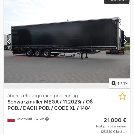
aksler med luftaffjedring og skivebremser * 1. aksel liftbar *
Reservehjulsholder * Dæk 385/65R22,5 * Aluminiumsfælge *
Arbejdslygter * 2x opbevaringsrum * Jost støtteben For
yderligere oplysninger står vi gerne til rådighed. Dedozpcp Ropfx
Akwsck
1
/
13
åben sættevogn med presenning
Schwarzmuller MEGA / 11.2023r / OŚ
POD.
/ DACH POD. / CODE XL / 1484
21.000 €
Gniezno
667 km
Fast pris plus moms
(25.830 € brutto)