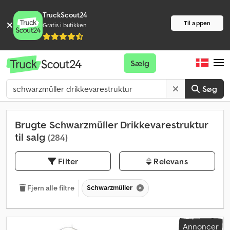
TruckScout24
Til appen
Gratis i butikken
Sælg
Søg
Brugte Schwarzmüller Drikkevarestruktur
til salg
(284)
Filter
Relevans
Schwarzmüller
Fjern alle filtre
Annoncer