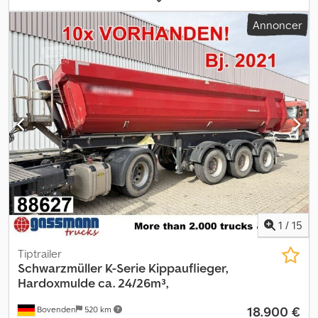
R22.5 Dsdpfx Aozrbriokweck Akselmærke: Mercedes-Benz
Annoncer
Bremser: Skivebremser Bagaksel 1: Alufælge; Løfteaksel; Dækprofil
venstre: 12 mm; Dækprofil højre: 12 mm Bagaksel 2: Alufælge;
Dækprofil venstre: 5 mm; Affjedring: Luftaffjedring Bagaksel 3:
Dækprofil venstre: 12 mm; Dækprofil højre: 12 mm; Affjedring:
Luftaffjedring Vægte Egenvægt: 8.320 kg Lasteevne: 30.680 kg
Totalvægt: 39.000 kg Stand Skader: Ingen
1
/
15
Tiptrailer
Schwarzmüller
K-Serie Kippauflieger,
Hardoxmulde ca. 24/26m³,
18.900 €
Bovenden
520 km