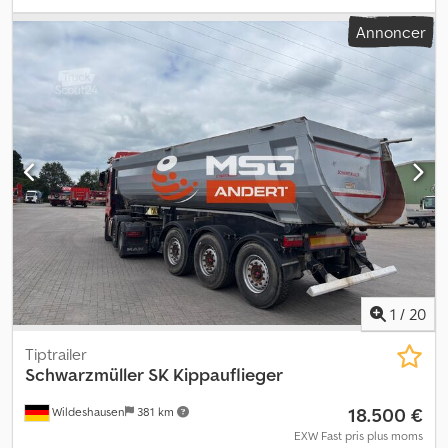
køretøjsnummer: G400179 Tilgængelig med det samme på vores
Annoncer
område i Kaufungen. Flere oplysninger under: Dodszr Ay Iopfx
Akwjck * Golec Nutzfahrzeuge GmbH (tysk, engelsk, bulgarsk,
russisk) * Viktoria Sologubova (polsk, russisk, ukrainsk, engelsk)
Med forbehold for fejl. Vi tager gerne dit brugte køretøj i bytte.
Finansiering er muligt direkte hos os. GOLEC NUTZFAHRZEUGE
GMBH Vi taler: tysk, engelsk, spansk, polsk, ukrainsk, russisk,
bulgarsk.
1
/
20
Tiptrailer
Schwarzmüller
SK Kippauflieger
18.500 €
Wildeshausen
381 km
EXW Fast pris plus moms