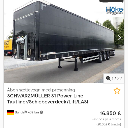
1
/
22
Åben sættevogn med presenning
SCHWARZMÜLLER
S1 Power-Line
Tautliner/Schiebeverdeck/Lift/LASI
16.850 €
Bünde
459 km
Fast pris plus moms
(20.052 € brutto)