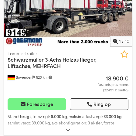
1
/
10
Tømmertrailer
Schwarzmüller
3-Achs Holzauflieger,
Liftachse, MEHRFACH
18.900 €
Bovenden
520 km
Fast pris plus moms
(22.491 € brutto)
Forespørge
Ring op
Stand:
brugt
, tomvægt:
6.000 kg
, maksimal lastvægt:
33.000 kg
,
samlet vægt:
39.000 kg
, akslekonfiguration:
3 aksler
, første
registrering:
02/2019
, længde af lastrum:
13.000 mm
,
læsningsbredde:
2.330 mm
, lastepladshøjde:
1 mm
, affjedring:
luft
,