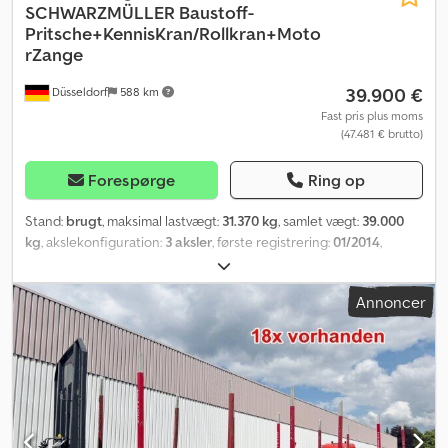
SCHWARZMÜLLER
Baustoff-
Pritsche+KennisKran/Rollkran+Moto
rZange
39.900 €
Düsseldorf
588 km
Fast pris plus moms
(47.481 € brutto)
Forespørge
Ring op
Stand:
brugt
, maksimal lastvægt:
31.370 kg
, samlet vægt:
39.000
kg
, akslekonfiguration:
3 aksler
, første registrering:
01/2014
,
længde af lastrum:
12.600 mm
, læsningsbredde:
2.500 mm
,
lastepladshøjde:
1.000 mm
, samlet bredde:
2.500 mm
, Udstyr:
ABS,
Annoncer
kran
, * Schwarzmüller J-serie D50E0, ladplatform til
byggematerialer * Kennis rullekran med egen dieselmotor * Kan
flyttes/køres langs hele længden * + Hydraulisk tang * 1. aksel:
løfteaksel * 3. aksel: styrbar aksel * Sidevægge * ABS * EBS * 1.
ejer, tyskregistreret Dcodpfx Akezp T Ecjwek * Bagpå: 2 x bagklap
(portalklap) * TÜV-godkendelse kan tilkøbes (ny) * Traileren er
Autag-godkendt og kræver ikke et PTO-system (kraftudtag)