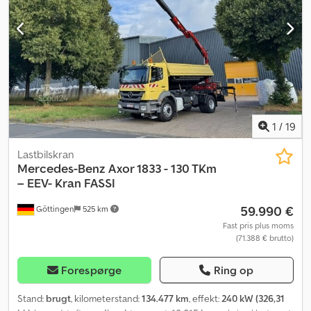
Russisk / Engelsk / Tysk - Dsdpfx Aozpd Syjknjck Bachar Ibrahim /
Arabisk / Engelsk / Tysk - Registreringsservice, syn/inspektion
(HU/SP/UVV), transport til havnen
1
/
19
Lastbilskran
Mercedes-Benz
Axor 1833 - 130 TKm
– EEV- Kran FASSI
59.990 €
Göttingen
525 km
Fast pris plus moms
(71.388 € brutto)
Forespørge
Ring op
Stand:
brugt
, kilometerstand:
134.477 km
, effekt:
240 kW (326,31