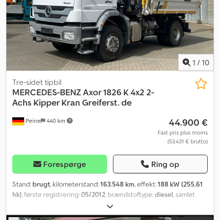
købsaftaler, fakturaer, proforma-fakturaer, ordrer og salgssamtaler
er vores generelle forretningsbetingelser (se herom i juridiske
bemærkninger).
1
/
10
Tre-sidet tipbil
MERCEDES-BENZ
Axor 1826 K 4x2 2-
Achs Kipper Kran Greiferst. de
44.900 €
Peine
440 km
Fast pris plus moms
(53.431 € brutto)
Forespørge
Ring op
Stand:
brugt
, kilometerstand:
163.548 km
, effekt:
188 kW (255,61
hk)
, første registrering:
05/2012
, brændstoftype:
diesel
, samlet
vægt:
18.000 kg
, akslekonfiguration:
2 aksler
, farve:
hvid
, geartype:
mekanisk
, emissionsklasse:
Euro 5
, lastepladsvolumen:
5 m³
,