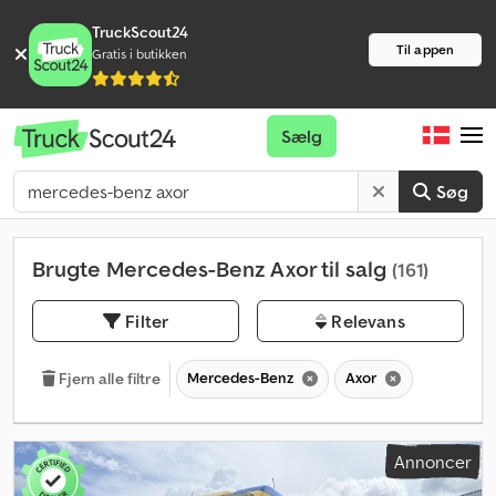
TruckScout24
Til appen
Gratis i butikken
Sælg
Søg
Brugte Mercedes-Benz Axor til salg
(161)
Filter
Relevans
Mercedes-Benz
Axor
Fjern alle filtre
Annoncer