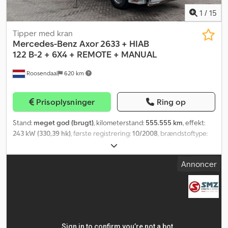
1
/
15
Tipper med kran
Mercedes-Benz
Axor 2633 + HIAB
122 B-2 + 6X4 + REMOTE + MANUAL
Roosendaal
620 km
Prisoplysninger
Ring op
Stand:
meget god (brugt)
, kilometerstand:
555.555 km
, effekt:
243 kW (330,39 hk)
, første registrering:
10/2008
, brændstoftype:
diesel
, akslekonfiguration:
6x4
, brændstof:
diesel
, farve:
hvid
,
førerhus:
dagkabine
, geartype:
mekanisk
, emissionsklasse:
Euro 4
,
Annoncer
affjedring:
stål
, længde af lastrum:
6.400 mm
, læsningsbredde:
2.440 mm
, lastepladshøjde:
900 mm
, Produktionsår:
2008
, Udstyr:
ABS, elektrisk rudehejs, fartpilot, klimaanlæg, kran
, = Yderligere
muligheder og tilbehør = Diverse - Aluminiumbrændstoftank
Dedpfxjzivpqe Aknsck - Bladfjedre - PTO (kraftudtag) - PTO-aksel
Diverse - Rotator = Bemærkninger = Anhænger Bredde: 250 cm