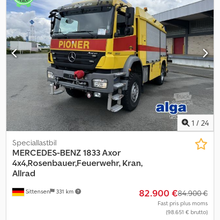
1
/
24
Speciallastbil
MERCEDES-BENZ
1833 Axor
4x4,Rosenbauer,Feuerwehr, Kran,
Allrad
82.900 €
Sittensen
331 km
84.900 €
Fast pris plus moms
(98.651 € brutto)