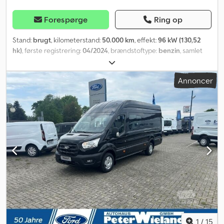
Forespørge
Ring op
Stand:
brugt
, kilometerstand:
50.000 km
, effekt:
96 kW (130,52
hk)
, første registrering:
04/2024
, brændstoftype:
benzin
, samlet
vægt:
3.500 kg
, akslekonfiguration:
4x2
, næste syn (TÜV):
06/2026
,
farve:
hvid
, førerhus:
anden
, geartype:
mekanisk
, emissionsklasse:
Annoncer
Euro 6
, affjedring:
anden
, antal sæder:
7
, Udstyr:
ABS,
bordincomputer, centrallås, fartpilot, har haft en ulykke,
immobilizersystem, klimaanlæg, sodfilter, trailertræk,
traktionskontrol
, AUTOPARADIES i Berlin, Frank-Zappa-Str. 9A
Man-fre: 9:00-17:00 Lør: 10:00-13:00 Tlf.: Mobil/WhatsApp:
Credpfxozcqv Hs Al Def FINANSIERING OG INDBYTNING ER MULIG
FORD TRANSIT Dobbeltkabine 2.0TDCI, skadet køretøj IKKE
KØREKLAR Moms kan udregnes * ABS, ASR, * Trækkrog 3000 kg *
Klimaanlæg, * Original MP3-radio DAB * Håndfri betjening * 7-
personers * El-spejle, el-ruder, * Elektronisk startsikring * Central
lås med fjernbetjening * Euro 6, grønt miljømærkat, *
Syn/udstødningskontrol gælder til 06.2026 Kontakt os venligst
telefonisk for at aftale en prøvekørsel. Mellemhandel og fejl
forbeholdes. Ring til os!! Vi taler engelsk. Finansiering,
1
/
15