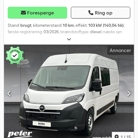
Forespørge
Ring op
Stand:
brugt
, kilometerstand:
10 km
, effekt:
103 kW (140,04 hk)
,
første registrering:
03/2026
, brændstoftype:
diesel
, næste syn
(TÜV):
03/2028
, brændstof:
diesel
, farve:
hvid
, førerhus:
anden
,
geartype:
mekanisk
, emissionsklasse:
Euro 6
, affjedring:
stål
, antal
Annoncer
sæder:
7
, Udstyr:
ABS, airbag, bordincomputer, centrallås,
elektronisk stabilitetsprogram (ESP), fartpilot,
immobilizersystem, klimaanlæg, parkeringssensorer,
servostyring, traktionskontrol, tågelygter
, Eksteriør * Sidespejle,
elektrisk justerbare * Helårsdæk Interiør * Klimaanlæg * Armlæn
Sikkerhed * Antispinsystem Crjdpfezf Dvqox Al Def Komfort og
miljø * Bakkamera * Bakkestartassistent * Start/stop-system *
Død vinkel-assistent * Kurvelys * Automatisk lysstyring *
Regnsensor Andet * Træk (ikke aftageligt) * Dobbeltbladfjedring
– bag * Nødhjælpsæt * Stof, Crepe Black, sort med polstrede
nakkestøtter * Thunder Grey * Forstærket affjedring * VISIBILITY
PAKKE
1
/
15