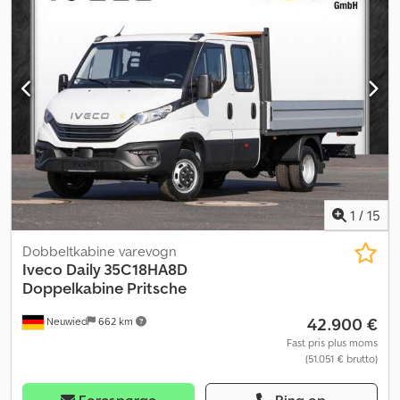
klimaanlæg, navigationssystem, parkeringssensorer,
servostyring, skydedør, sodfilter, trailertræk, traktionskontrol
,
Eksteriør * Trækkrog Øvrigt * CITY CONNECT-PAKKE * Kaolin-
hvid * Kan afmonteres uden værktøj * Skydedør på højre og
venstre side, manuel betjening * Stof, Curitiba Crjdpfxjzf Dx So Al
Def * WORKSITE-PAKKE
1
/
15
Dobbeltkabine varevogn
Iveco
Daily 35C18HA8D
Doppelkabine Pritsche
42.900 €
Neuwied
662 km
Fast pris plus moms
(51.051 € brutto)
Forespørge
Ring op