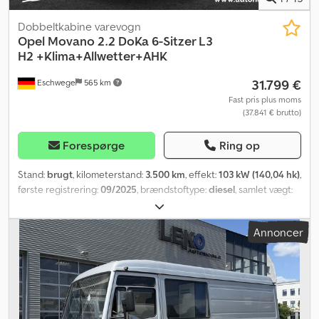
Dobbeltkabine varevogn
Opel
Movano 2.2 DoKa 6-Sitzer L3
H2 +Klima+Allwetter+AHK
31.799 €
Eschwege
565 km
Fast pris plus moms
(37.841 € brutto)
Forespørge
Ring op
Stand:
brugt
, kilometerstand:
3.500 km
, effekt:
103 kW (140,04 hk)
,
første registrering:
09/2025
, brændstoftype:
diesel
, samlet vægt:
3.500 kg
, akselafstand:
4.035 mm
, næste syn (TÜV):
03/2027
,
brændstof:
diesel
, farve:
hvid
, førerhus:
anden
, geartype:
Annoncer
mekanisk
, emissionsklasse:
Euro 6
, antal sæder:
6
, samlet længde:
2.050 mm
, samlet bredde:
2.530 mm
, længde af lastrum:
5.998
mm
, læsningsbredde:
2.050 mm
, lastepladshøjde:
2.524 mm
,
Produktionsår:
2024
, Udstyr:
airbag, bordincomputer, fartpilot,
klimaanlæg, navigationssystem, parkeringssensorer, skydedør,
sodfilter, traktionskontrol, tågelygter
, Eksteriør * Skydedør,