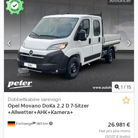
Annoncer
1
/
15
Dobbeltkabine varevogn
Opel
Movano DoKa 2.2 D 7-Sitzer
+Allwetter+AHK+Kamera+
26.981 €
Eschwege
565 km
Fast pris plus moms
(32.107 € brutto)