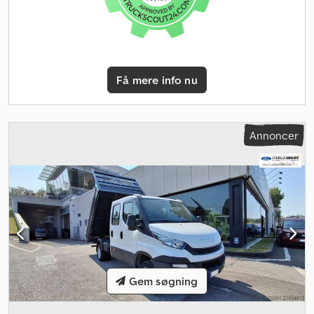
Gearkasse Gearkasse: Mercedes, 255 gear, automatisk
Akselkonfiguration Dækstørrelse: 195/75R16 Bremser:
skivebremser Affjedring: bladfjeder Foraksel: Maks. aksellast: 1850
kg; styrende; dækmønster venstre: 50 %; dækmønster højre: 50 %
Bagaksel: dobbeltmonterede dæk; maks. aksellast: 2300 kg;
Få mere info nu
dækmønster venstre, indvendig: 50 %; dækmønster venstre,
udvendig: 50 %; dækmønster højre, indvendig: 50 %; dækmønster
højre, udvendig: 50 % Vægte Egenvægt: 2.779 kg Nyttelast: 721 kg
Totalvægt: 3.500 kg Maks. trækkraft: 3.500 kg (ubremset 750 kg)
Annoncer
Funktionelt Mærke på karrosseri: Mercedes Tilstand Teknisk
tilstand: meget god Visuel tilstand: meget god Garanti Garanti:
Video af driftskøretøjet: Meget velholdt Mercedes Sprinter 519
CDI L4H2 XL 3.0D V6 5-personers dobbeltkabine Automatisk gear
Tilladt totalvægt 3500 kg (N1) Trækkraft (bremset) 3500 kg
Kilometerstand: 223.400 km, verificeret af NAP Yderligere
information Kontakt Moussa eller Youssef for yderligere
information. = Yderligere muligheder og udstyr = - Bladfjeder -
Tagbøjler - Klimaanlæg - Vognbaneassistent - Partikelfilter -
Radio/CD-afspiller - Reservehjul - Bakkamera - Skydedør, højre
Gem søgning
side - Dobbeltmonterede dæk = Bemærkninger = Credpfsy
Txuasx Al Dof Video af driftskøretøjet: Meget velholdt Mercedes