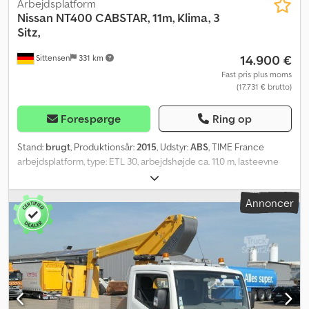
Arbejdsplatform
Nissan
NT400 CABSTAR, 11m, Klima, 3
Sitz,
14.900 €
Sittensen
331 km
Fast pris plus moms
(17.731 € brutto)
Forespørge
Ring op
Stand:
brugt
, Produktionsår:
2015
, Udstyr:
ABS
, TIME France
arbejdsplatform, type: ETL 30, arbejds­højde ca. 11,0 m, lasteevne
ca. 120 kg, opbevaringskasser, ABS, ESP, klimaanlæg, elektriske
vindues­hejs for fører- og passagerdør, midter­sæde med
Annoncer
sikkerheds­sele, Nissan-aksler, skive­bremsesystem, bladfjeder­
affjedring, køretøjet kan beklædes med reklamer og/eller påføres
tekst. SI83895 Vores tilbud inkluderer som udgangspunkt ikke en
ny TÜV-godkendelse. Hvis en ny TÜV-godkendelse ønskes,
udarbejder vi gerne et tilbud fra vores partner­værksteder!
Køretøjet kan beklædes med reklamer og/eller påføres tekst.
Vores almindelige leverings- og betalings­betingelser gælder.
Chedpfx Aiezp Tfpjzea Vi udarbejder gerne et finansierings- eller