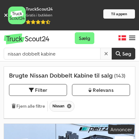
TruckScout24
Til appen
Gratis i butikken
Sælg
Søg
Brugte Nissan Dobbelt Kabine til salg
(143)
Filter
Relevans
Nissan
Fjern alle filtre
Annoncer