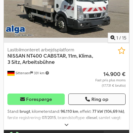
leasingtilbud til dette køretøj. Kontakt os gerne!
1
/
15
Lastbilmonteret arbejdsplatform
NISSAN
NT400 CABSTAR, 11m, Klima,
3 Sitz, Arbeitsbühne
14.900 €
Sittensen
331 km
Fast pris plus moms
(17.731 € brutto)
Forespørge
Ring op
Stand:
brugt
, kilometerstand:
96.110 km
, effekt:
77 kW (104,69 hk)
,
første registrering:
07/2015
, brændstoftype:
diesel
, samlet vægt:
3.200 kg
, farve:
hvid
, geartype:
mekanisk
, emissionsklasse:
Euro 3
,
antal sæder:
3
, samlet længde:
550 mm
, samlet bredde:
1.800 mm
,