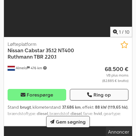
1
/
10
Løfteplatform
Nissan
Cabstar 35.12 NT400
Ruthmann TBR 220.1
68.500 €
Almelo
476 km
VB plus moms
(82.885 € brutto)
Forespørge
Ring op
Stand:
brugt
, kilometerstand:
37.686 km
, effekt:
88 kW (119,65 hk)
,
brændstoftype:
diesel
, brændstof:
diesel
, farve:
hvid
, geartype:
mekanisk
, antal gear:
5
, emissionsklasse:
Euro 5
, Produktionsår:
Gem søgning
2017
, = Yderligere muligheder og tilbehør = Chodozpvmpspfx
Annoncer
Aizea - PTO (kraftudtag) = Noter = Nissan Cabstar 35.12 NT400.