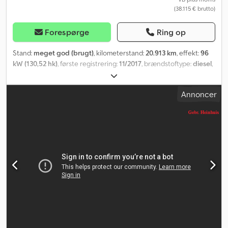
(38.115 € brutto)
Forespørge
Ring op
Stand:
meget god (brugt)
, kilometerstand:
20.913 km
, effekt:
96
kW (130,52 hk)
, første registrering:
11/2017
, brændstoftype:
diesel
,
brændstof:
diesel
, farve:
rød
, geartype:
mekanisk
, antal gear:
6
,
emissionsklasse:
Euro 6
, Produktionsår:
2017
, driftstimer:
2.402 h
,
Annoncer
Udstyr:
AdBlue, airbag, centrallås, elektrisk rudehejs,
servostyring
, = Yderligere muligheder og ekstraudstyr = -
Arbejdslygte bag - Arbejdslygte for - Lukket kabine - Varme - PTO
(kraftoverførselsgear) - Radio/CD-afspiller = Bemærkninger =
Nissan Cabstar 35.13 NT400. Årgang: 2017. Kilometerstand: 20.913
km. Manuel gearkasse (6 gear). Tilladt totalvægt: 3500 kg.
Akselbelastning: 1: 1750 kg. 2: 2200 kg. 3 siddepladser. Radio/CD.
Elektriske vinduer. Akselafstand: 2850 mm. Euro 6 (AdBlue). Dæk:
195/70R15 (80 % dækmønster). Cjdpfxezp Il Rs Aizeha Multitel
MT162. Årgang: 2017. Driftstimer: 2402. Maks. løftekapacitet,
arbejdskurv: 300 kg / 2 personer + 140 kg. Maks. vindhastighed: 12,5
m/s. Maks. sidekraft: 400 N. Maks. arbejdshøjde: 16,2 m. Maks. lateral
rækkevidde: - Støtteben trukket ind: 5,1 m. - Støtteben udtrukket: