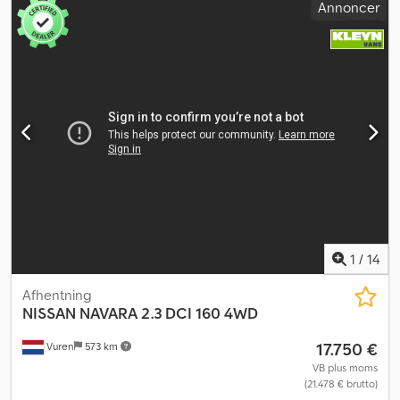
Annoncer
total højde:
2.700 mm
, Udstyr:
ABS, elektronisk
stabilitetsprogram (ESP), klimaanlæg
, TIME France
arbejdsplatform, type: ETL 30, arbejds­højde ca. 11,0 m, lasteevne
ca. 120 kg, opbevaringskasser, ABS, ESP, klimaanlæg, elektriske
vindues­hejs for fører- og passagerdør, midter­sæde med
sikkerheds­sele, Nissan-aksler, skive­bremsesystem, bladfjeder­
affjedring, køretøjet kan beklædes med reklamer og/eller påføres
tekst. SI83895 Cedpfx Aiezp Tfcozoha Vores tilbud inkluderer som
udgangspunkt ikke en ny TÜV-godkendelse. Hvis en ny TÜV-
godkendelse ønskes, udarbejder vi gerne et tilbud fra vores
partner­værksteder! Køretøjet kan beklædes med reklamer
og/eller påføres tekst. Vores almindelige leverings- og betalings­
betingelser gælder. Vi udarbejder gerne et finansierings- eller
leasingtilbud til dette køretøj. Kontakt os gerne!
1
/
14
Afhentning
NISSAN
NAVARA 2.3 DCI 160 4WD
17.750 €
Vuren
573 km
VB plus moms
(21.478 € brutto)