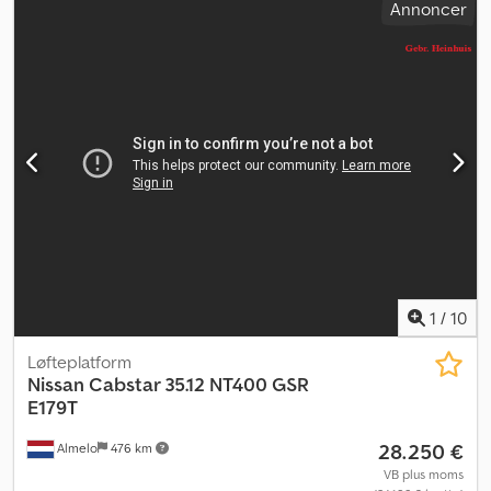
Annoncer
forretningsbetingelser gælder for alle annoncer, tilbud og
prisoverslag fra Heinhuis, alle aftaler indgået af Heinhuis og de
forhandlinger, der går forud for disse. Ved enhver form for svar
accepterer du, at Heinhuis' generelle forretningsbetingelser er
gældende, og du bekræfter, at du har gjort dig bekendt med
disse generelle forretningsbetingelser. Vores priser er
eksportpriser, netto. = Yderligere oplysninger = Byggeår: 2012
Drivmiddel: Hjul Totalvægt: 3.500 kg CE-mærkning: ja =
Firmaoplysninger = For yderligere information:
1
/
10
Løfteplatform
Nissan
Cabstar 35.12 NT400 GSR
E179T
28.250 €
Almelo
476 km
VB plus moms