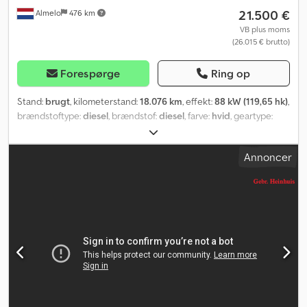
21.500 €
Almelo
476 km
VB plus moms
(26.015 € brutto)
Forespørge
Ring op
Stand:
brugt
, kilometerstand:
18.076 km
, effekt:
88 kW (119,65 hk)
,
brændstoftype:
diesel
, brændstof:
diesel
, farve:
hvid
, geartype:
mekanisk
, antal gear:
5
, emissionsklasse:
Euro 5
, Produktionsår:
2016
, = Yderligere muligheder og tilbehør = - PTO
Annoncer
(kraftoverførselsgear) = Bemærkninger = Nissan Cabstar 35.12
NT400. År: 2016. Kilometerstand: 18.076 km. Manuel gearkasse, 5
gear. Maks. vægt: 3500 kg. Akselbelastning: 1: 1750 kg. 2: 2200 kg.
Chjdpfx Aszp Np Doizoa 3 personer. Radio/CD-afspiller. Elektrisk
betjente vinduer. Euro 5. Akselafstand: 3400 mm. Dæk: 195/70R15,
80 %. CTE B-Lift 150 Pro. År: 2015. Timer: 1849. Maks. kapacitet,
kurv: 200 kg / 2 personer + 40 kg. Maks. arbejdshøjde: 15 meter.
Maks. rækkevidde: 9,1 meter. Maks. sideværts kraft: 400 N. Maks.
vindhastighed: 12,5 m/s. Roterbar kurv. Elektrisk funktion i kurven. 4
støtteben. ID-nr.: 442. 6 stk. på lager! Heinhuis' generelle vilkår og
betingelser gælder for alle annoncer, tilbud og prisoverslag fra