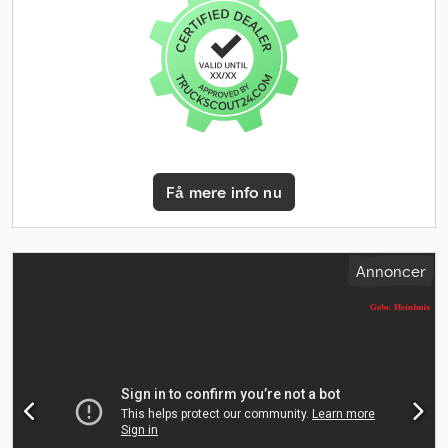
gear). Tilladt totalvægt: 3500 kg. Aksellast: 1: 1750 kg. 2: 2200 kg.
Euro 6 (AdBlue). 3 siddepladser. Radio/CD. Chjdpfx Aiszp Id Tezoa
Elektriske vindueshejs. Akselafstand: 3400 mm. Dæk: 195/70R15 (80
% dækmønster). GSR B240PX. Årgang: 2018. Driftstimer: 2784.
Maks. løftekapacitet i arbejdskurv: 250 kg / 2 personer + 90 kg.
Maks. sidekraft: 400 N. Maks. vindhastighed: 12,5 m/s. 4-punkts
støtteben. Drejbar arbejdskurv. Maks. arbejdshøjde: 24 meter.
Maks. sideværts rækkevidde: 12 meter. Dimensioner: L: 6700 mm. B:
2100 mm. H: 2750 mm. ID-nr.: 422. For alle annoncer, tilbud og
Få mere info nu
forespørgsler fra Heinhuis samt for alle af Heinhuis indgåede
kontrakter og de forudgående forhandlinger gælder Heinhuis'
almindelige forretningsbetingelser. Ved enhver form for kontakt
accepterer du gyldigheden af Heinhuis' almindelige
Annoncer
forretningsbetingelser og bekræfter, at du har gjort dig bekendt
med disse betingelser. Vores priser er nettoeksportpriser. =
Yderligere information = Drivtype: Hjul Totalvægt: 3.500 kg
Løftekapacitet: 250 kg CE-mærkning: ja Teknisk stand: god Visuel
stand: god Skader: ingen = Virksomhedsoplysninger = For
yderligere information: