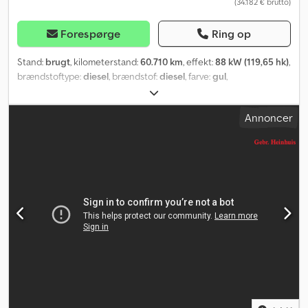
(34.182 € brutto)
Forespørge
Ring op
Stand:
brugt
, kilometerstand:
60.710 km
, effekt:
88 kW (119,65 hk)
,
brændstoftype:
diesel
, brændstof:
diesel
, farve:
gul
,
emissionsklasse:
Euro 5
, Produktionsår:
2015
, = Yderligere
muligheder og tilbehør = - PTO (kraftudtag) = Bemærkninger =
Annoncer
Nissan Cabstar 35.12 NT400. År: 2015. Kørte kilometer: 60.710 km.
Manuel gearkasse, 5 gear. Maks. vægt: 3500 kg. Akselbelastning: 1:
1750 kg. 2: 2200 kg. 3 personer. Euro 5. Elektrisk betjente vinduer.
Integreret radio/CD-afspiller. Akselafstand: 3400 mm. Dæk:
195/70R15, 70 % dækmønster. GSR E179T. År: 2015. Maks. kapacitet,
kurv: 250 kg / 2 personer + 90 kg. Maks. sideværts kraft: 400 N.
Maks. vindhastighed: 12,5 m/s. Drejelig kurv. Elektrisk funktion i
kurv. 4 støtteben. Maks. arbejdshøjde: 17,9 meter. Maks.
rækkevidde: 10 meter. ID-nr.: 611. Heinhuis' generelle
forretningsbetingelser gælder for alle annoncer, tilbud og
prisoverslag fra Heinhuis, alle aftaler indgået af Heinhuis og
forhandlingerne, der går forud for dem. Ved enhver form for
respons accepterer du gyldigheden af Heinhuis' generelle
forretningsbetingelser, og du erklærer, at du har gjort dig