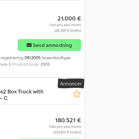
21.000 €
Fast pris plus moms
(26.250 € brutto)
Send anmodning
e registrering:
09/2005
, brændstoftype:
Euro 3
, Produktionsår:
2005
,
Annoncer
x2 Box Truck with
 – C
180.521 €
Fast pris plus moms
(225.651 € brutto)