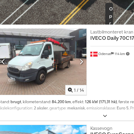
SD Liftkapacitet: 2.500 kg Fjernbetjening: ? Kølemærke: Thermo King T-12
O
2015 Motortimer: 12.619 H El-timer: 0 H Dobbeltkammer: ?
p
r
e
Lastbilmonteret kran
t
IVECO
Daily 70C1
a
n
Odense
114 km
n
o
n
c
e
1
/
14
Stand:
brugt
, kilometerstand:
84.200 km
, effekt:
126 kW (171,31 hk)
, første r
akslekonfiguration:
2 aksler
, geartype:
mekanisk
, emissionsklasse:
Euro 5
, P
Kassevogn