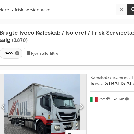
Brugte Iveco Køleskab / Isoleret / Frisk Servicetas
salg
(3.870)
Iveco
Fjern alle filtre
Køleskab / isoleret / 
Iveco
STRALIS AT
Roma
1.623 km