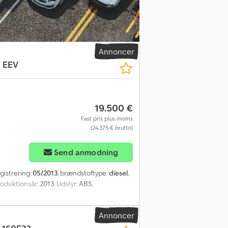
00R Spectrum Crsdpjvpbqkefx Angsf Køleår:
Annoncer
7 EEV
19.500 €
Fast pris plus moms
(24.375 € brutto)
Send anmodning
egistrering:
05/2013
, brændstoftype:
diesel
,
roduktionsår:
2013
, Udstyr:
ABS
,
Annoncer