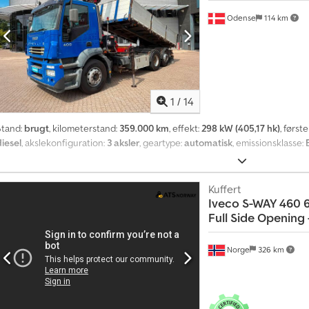
Odense
114 km
1
/
14
Stand:
brugt
, kilometerstand:
359.000 km
, effekt:
298 kW (405,17 hk)
, først
diesel
, akslekonfiguration:
3 aksler
, geartype:
automatisk
, emissionsklasse:
Kuffert
Iveco
S-WAY 460 6
Full Side Opening
Norge
326 km