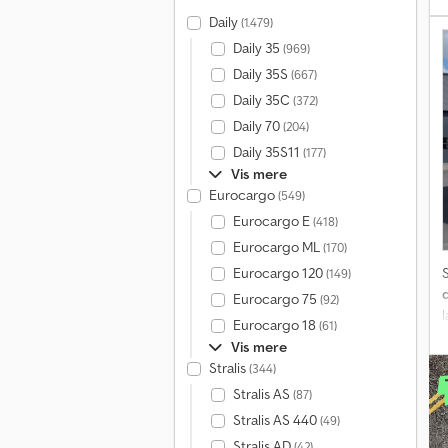
Daily
(1.479)
Daily 35
(969)
k
Daily 35S
(667)
Daily 35C
(372)
3
Daily 70
(204)
r
Daily 35S11
(177)
Vis mere
Eurocargo
(549)
Eurocargo E
(418)
Eurocargo ML
(170)
Eurocargo 120
(149)
Eurocargo 75
(92)
Eurocargo 18
(61)
Vis mere
Stralis
(344)
Stralis AS
(87)
Stralis AS 440
F
(49)
Stralis AD
(42)