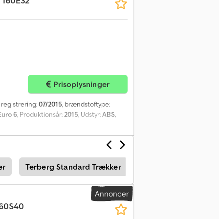
 160E32
Prisoplysninger
e registrering:
07/2015
, brændstoftype:
Euro 6
, Produktionsår:
2015
, Udstyr:
ABS
,
er
Terberg Standard Trækker
Peterbilt Standard T
Annoncer
260S40