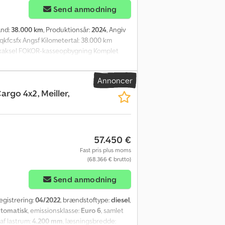
Send anmodning
and:
38.000 km
, Produktionsår:
2024
, Angiv
kfcsfx Angsf Kilometertal: 38.000 km
nækaksel FOKOR-kasseopbygning Komplet
73 m Indvendig bredde: 2,51 m Indvendig
vekabine Radio/CD Klimaanlæg Køleskab
Annoncer
 kassevogn fra 2024. Køretøjet har kun kørt
rgo 4x2, Meiller,
ro-laderampe. Klar til levering. Km: 38.000
.000 Nyttelast: 12.965 Bredde: 260 Længde:
 VIDEO Gearkasse: Automatisk = Yderligere
57.450 €
Fast pris plus moms
(68.366 € brutto)
Send anmodning
registrering:
04/2022
, brændstoftype:
diesel
,
tomatisk
, emissionsklasse:
Euro 6
, samlet
af lastrum:
4.200 mm
, læsningsbredde: