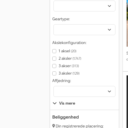
Geartype:
Akslekonfiguration:
1 aksel
(20)
2 aksler
(1.747)
3 akser
(313)
3 aksler
(129)
Affjedring:
Vis mere
Beliggenhed
Din registrerede placering: