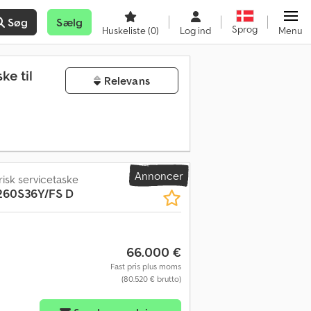
Søg
Sælg
Sprog
Huskeliste
(0)
Log ind
Menu
ke til
Relevans
Annoncer
frisk servicetaske
260S36Y/FS D
66.000 €
Fast pris plus moms
(80.520 € brutto)