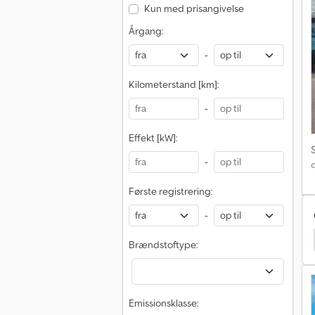
Kun med prisangivelse
Årgang:
-
Kilometerstand [km]:
-
Effekt [kW]:
-
Første registrering:
-
Iveco Ml Lastbiler
Iveco Eurocargo 120 Lastbiler
Brændstoftype:
Emissionsklasse: