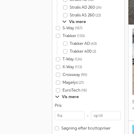
Stralis AD 260
(24)
Stralis AS 260
(22)
Vis mere
S-Way
(167)
Trakker
(130)
Trakker AD
(40)
Trakker 400
(2)
T-Way
(124)
X-Way
(113)
Crossway
(95)
Magelys
(21)
EuroTech
(16)
Vis mere
Pris:
-
Søgning efter bruttopriser