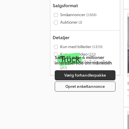
Salgsformat
t
Småannoncer
(3.868)
f
Auktioner
(2)
f
Detaljer
Kun med billeder
(3.839)
g
Kun med video
(232)
Sælg til over 4 millioner
o
Kun godkendte forhandlere
interesserede om måneden
(217)
Vælg forhandlerpakke
Opret enkeltannonce
5
n