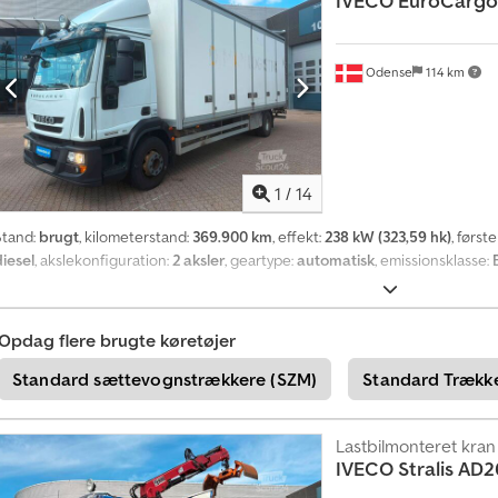
IVECO
EuroCargo
Odense
114 km
1
/
14
Stand:
brugt
, kilometerstand:
369.900 km
, effekt:
238 kW (323,59 hk)
, først
diesel
, akslekonfiguration:
2 aksler
, geartype:
automatisk
, emissionsklasse:
Opdag flere brugte køretøjer
Standard sættevognstrækkere (SZM)
Standard Trækk
Lastbilmonteret kran
IVECO
Stralis AD