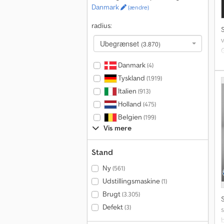
Danmark
(ændre)
radius:
Ubegrænset
(3.870)
Danmark
(4)
Tyskland
(1.919)
S
Italien
(913)
Holland
(475)
Belgien
(199)
Vis mere
Stand
Ny
(561)
Udstillingsmaskine
(1)
Brugt
(3.305)
Defekt
(3)