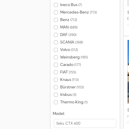
Iveco Bus
(7)
Mercedes-Benz
(713)
Benz
(712)
MAN
(689)
DAF
(390)
SCANIA
(368)
Volvo
(312)
6
Weinsberg
(185)
Carado
(177)
–
FIAT
(155)
–
Knaus
(113)
Bürstner
(103)
Irisbus
(3)
Thermo King
(1)
s
Model:
r