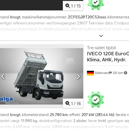
1
/
15
Stand:
brugt
, maskine/køretøjsnummer:
ZCFEG2RT20C52xxxx
, kilometerst
venligst referencenummer ved forespørgsel: 23607 Tekniske data: Crsdpozq
Gearkasse: Automatisk Fuldlufthydraulisk affjedring Retarder 6x2 med k
sideåbning Zepro-laderampe, 2.000 kg Fjernbetjening Indvendig længde: 8,
højde: 2,75 m Euro 6, 460 hk CNG-gasdrift Anhængertræk VBG-kobling So
ervicehistorik Video tilgængelig Klar til levering Beskrivelse: Iveco S-WAY
Tre-sidet tipbil
IVECO
120E EuroCa
38.000 km og er i meget god stand. Udstyret med komplet sideåbning og Zep
Klima, AHK, Hydr.
HK: 459 Syn: Ja EU-godkendt til: 09.10.2026 Egenvægt: 13.960 Totalvægt: 27
1.115 Euro: 6 Model: S-WAY 460 6x2 Kassevogn m/ fuld sideåbning – CNG SE
information = Kontakt ATS Norway for yderligere information.
Sittensen
331 km
1
/
16
Stand:
brugt
, kilometerstand:
25.780 km
, effekt:
207 kW (281,44 hk)
, første 
samlet vægt:
11.990 kg
, akslekonfiguration:
2 aksler
, farve:
hvid
, geartype:
au
bredde:
2.450 mm
, total højde:
2.850 mm
, lastepladsvolumen:
5 m³
, længde 