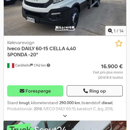
1
/
14
Kølevarevogn
Iveco
DAILY 60-15 CELLA 4,40
SPONDA -20°
16.900 €
Carditello
1.742 km
Fast pris plus moms
(20.618 € brutto)
Forespørge
Ring op
Stand:
brugt
, kilometerstand:
290.000 km
, brændstof:
diesel
,
Produktionsår:
2016
, IVECO DAILY 60-15, kørekort C, årg. 2016,
290.000 km, køleaggregat med indvendige mål 4,40x2,30xH2,10 m,
plads til 8 paller, flytbar skillevæg, Thermo King V500 fryseanlæg
(vej- og eldrift) med temperaturregistrator, Dhollandia lift med