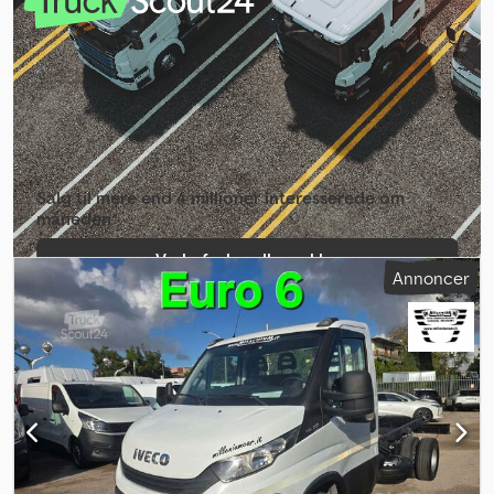
1.500 kg lasteevne. Køretøjet er nysynet, på gode dæk og klar til
brug. Finansiering eller leasing muligt på stedet. Dsdpfx Ajympu
Ajn Esck
Salg til mere end 4 millioner interesserede om
måneden
Vælg forhandlerpakke
Annoncer
Opret enkeltannonce