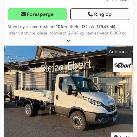
Forespørge
Ring op
Stand:
ny
, kilometerstand:
10 km
, effekt:
132 kW (179,47 hk)
,
brændstoftype:
diesel
, tomvægt:
2.494 kg
, samlet vægt:
6.000 kg
,
dækstørrelse:
225/75 r16
, akslekonfiguration:
4x2
, akselafstand:
4.350 mm
, farve:
hvid
, geartype:
mekanisk
, emissionsklasse:
Euro
Annoncer
6
, Produktionsår:
2021
, Opdag Frattin Autos Eksklusive Outlet-
tilbud: Uovertrufne Priser, Fuld Beskyttelse og Maksimal
Fleksibilitet! Leder du efter den perfekte bil til den bedste pris?
Med vores Outlet-udvalg finder du ikke kun fremragende
køretøjer til særpriser, men får også adgang til et unikt tilbud, der
sikrer dig tryghed og økonomisk fordel. ✅ Eksklusiv Outlet-pris:
Fastlås den nedsatte pris med en personlig, enkel og
gennemsigtig finansieringsplan. ✅ Fuld Beskyttelse: Kør uden
bekymringer med en omfattende forsikringspakke (tyveri, brand,
hærværk, naturbegivenheder, glas og tilvalgsdækninger).
Dodpfxek Dp Nnj An Eock ✅ Garanteret Fleksibilitet: Med
skræddersyet finansiering (mindst 70 % af køretøjets værdi) kan
du fordele betalingen over praktiske rater fra 60 måneder og
holde dit budget under kontrol. Hvad betyder det for dig? ▸