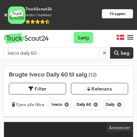
TruckScout24
Til appen
Gratis i butikken
Sælg
Søg
Brugte Iveco Daily 60 til salg
(12)
Filter
Relevans
Iveco
Daily 60
Daily
Fjern alle filtre
Annoncer