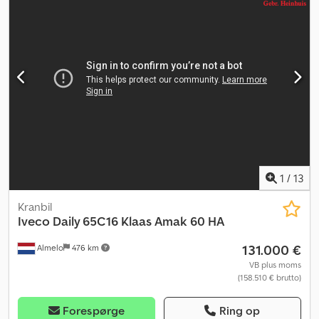
1
/
13
Kranbil
Iveco
Daily 65C16 Klaas Amak 60 HA
131.000 €
Almelo
476 km
VB plus moms
(158.510 € brutto)
Forespørge
Ring op