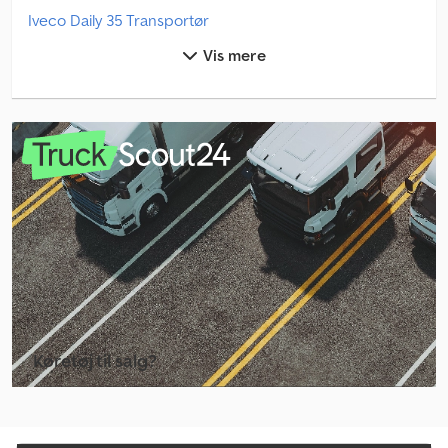
Iveco Daily 35 Transportør
Vis mere
Iveco Daily 40 Transportør
Iveco Daily 50
Iveco Daily 50 Lastbiler
Iveco Daily 50 Transportør
Iveco Daily 60 Lastbiler
Iveco Daily 60 Transportør
Iveco Daily 70
Iveco Daily 70 Lastbiler
Køretøj til salg?
Iveco Daily 70 Transportør
Opret annonce
Iveco Daily Busser