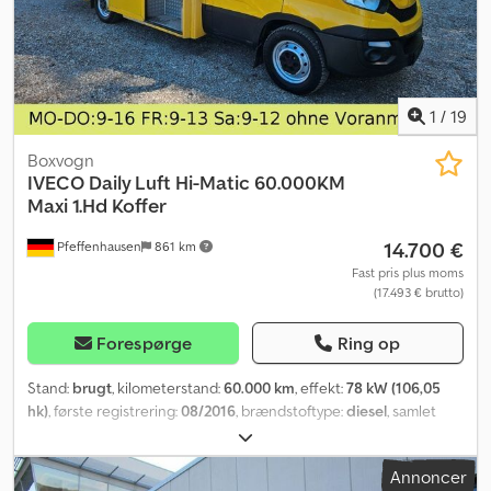
1
/
19
Boxvogn
IVECO
Daily Luft Hi-Matic 60.000KM
Maxi 1.Hd Koffer
14.700 €
Pfeffenhausen
861 km
Fast pris plus moms
(17.493 € brutto)
Forespørge
Ring op
Stand:
brugt
, kilometerstand:
60.000 km
, effekt:
78 kW (106,05
hk)
, første registrering:
08/2016
, brændstoftype:
diesel
, samlet
vægt:
3.499 kg
, farve:
gul
, geartype:
automatisk
, emissionsklasse:
Euro 5
, antal sæder:
2
, Udstyr:
ABS, centrallås, elektronisk
Annoncer
stabilitetsprogram (ESP), sodfilter
, Nettosalgpris: 14.700,- € IVECO