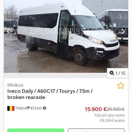
1
/
15
Minibus
Iveco
Daily / A60C17 / Tourys / 7.5m /
broken rearaxle
15.900 €
Tildonk
672 km
29.900 €
Fast pris plus moms
(19.239 € brutto)