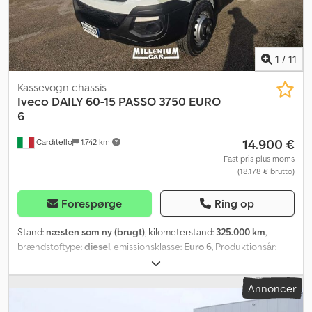
1
/
11
Kassevogn chassis
Iveco
DAILY 60-15 PASSO 3750 EURO
6
14.900 €
Carditello
1.742 km
Fast pris plus moms
(18.178 € brutto)
Forespørge
Ring op
Stand:
næsten som ny (brugt)
, kilometerstand:
325.000 km
,
brændstoftype:
diesel
, emissionsklasse:
Euro 6
, Produktionsår:
2018
, IVECO DAILY 60-15 Årgang 2018 EURO 6 Kategori C 365.000
km Fri registrering, chassis med akselafstand 3750 mm,
Annoncer
forstærkede bladfjedre, 365.000 km, mulighed for finansiering.
Dsdpfx Ansxt N I Uj Eeck