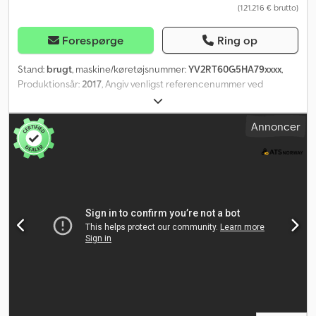
(121.216 € brutto)
Forespørge
Ring op
Stand:
brugt
, maskine/køretøjsnummer:
YV2RT60G5HA79xxxx
,
Produktionsår:
2017
, Angiv venligst referencenummer ved
forespørgsel: 22290 Specifikationer: EU-godkendelse indtil
16.08.2026 Model 2017 Kilometerstand: ca. 269.000 iShift Fuldt
Annoncer
luftaffjedret Dæk (se billeder) Retarder Forlængelse i samme
højde: ca. 120 cm 4. aksel aktiveret Euro 6 Længde: 1040 cm
Bredde: 255 cm Akselafstand: 390/137 cm Egenvægt: 18.640 kg 8x4
551 hk Støtteben Tusindmeter Værktøjskasse Anhængertræk
Bakkamera Køleskab Seng Radio/CD Klimaanlæg
Kranspecifikationer: Modelår 2011 31 t/m Fassi-kran Udligger
Krantimer: ca. 4500 6 hydrauliske forlængere Kran diagram
Fjernbetjening Beskrivelse: Volvo FH540 Tridem-lastbil med kran
fra 2017. Der er tale om en Fassi 31 t/m kran fra 2011. Bilen er de
seneste år blevet brugt som servicebil. Både bilen og kranen er
godkendt. Ejeren oplyser, at udliggeren skal efterses, og pladerne
på kranens forlænger skal udskiftes. Levering efter aftale.
Cedpfszqlq Tsx Abmerf HK: 550 TÜV: Ja EU-godkendt til: