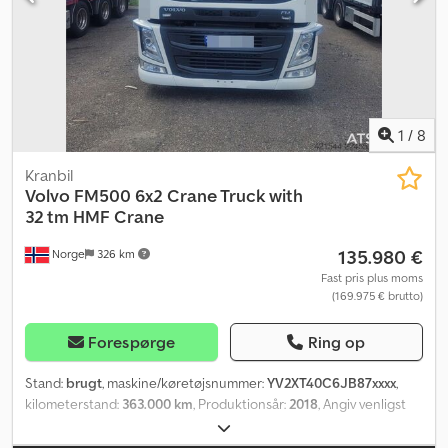
motor, gearkasse og chassis fra år 1997. Beskrivelse Volvo B10M
autocamperbus fra 1989. Motor, gearkasse og chassis er blevet
udskiftet med nyere komponenter (årgang 1997, ifølge ejeren).
Vedligeholdelse og service er udført af ejeren selv. Kan leveres
omgående. Km: 580.000 HK: 340 Syn: Nej EU-godkendt til:
04.07.2026 Egenvægt: 15.700 Totalvægt: 18.000 Nyttelast: 2.225
Bredde: 250 Længde: 1.200 Model: B10M autocamperbus m/ 10
1
/
8
siddepladser. Antal siddepladser: 9 = Yderligere oplysninger =
Anvendelsesformål: Godstransport Kontakt ATS Norway for
Kranbil
yderligere information.
Volvo
FM500 6x2 Crane Truck with
32 tm HMF Crane
135.980 €
Norge
326 km
Fast pris plus moms
(169.975 € brutto)
Forespørge
Ring op
Stand:
brugt
, maskine/køretøjsnummer:
YV2XT40C6JB87xxxx
,
kilometerstand:
363.000 km
, Produktionsår:
2018
, Angiv venligst
referencenummer ved forespørgsel: 23883 Generelle data
Byggeår: 2018 Mærke/Model: Volvo FM500 Euro 6, 510 hk