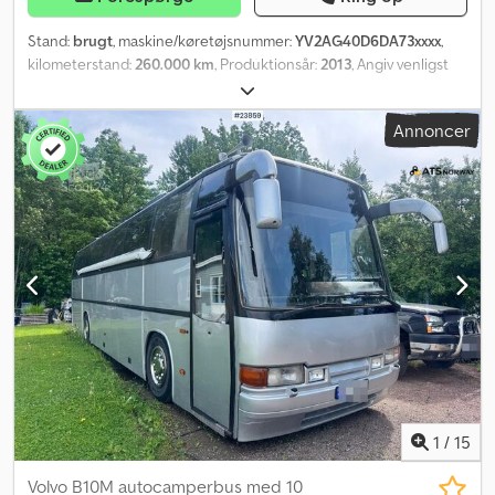
Stand:
brugt
, maskine/køretøjsnummer:
YV2AG40D6DA73xxxx
,
kilometerstand:
260.000 km
, Produktionsår:
2013
, Angiv venligst
referencenummer ved forespørgsel: 23010 Specifikationer:
Kilometerstand: 260.000 km Gearkasse: Automatisk Affjedring:
Annoncer
Stål foran, luftbagaksel ydelsesretarder Euro 5 Gode dæk
Opvarmet tipkasse Værktøjskasse Anhængerkobling VBG kobling
Webasto parkeringsvarmer Opbygning (se billeder) 551 HK
Tryklufthorn 6x4 Lysbro Nor Slep opbygning Sovekabine Codpfx
Abezqrn Ssmerf Radio/CD Klimaanlæg/AC Service delvist udført
selv, delvist på værksted Straks til levering Beskrivelse: Volvo
FH540 fra 2013 med lav kilometer. De fleste servicer er udført på
værksted, nogle selv. Kan mod merpris sælges med trippel trailer.
Km: 260000 HK: 550 Tuf: Nej EU-godkendt til: 13.03.2026 Egenvægt:
13860 Totalvægt: 30000 Nyttelast: 16065 Bredde: 255 Længde: 733
Euro: 5 Model: FH540 6x4 Tiplastbil – 260.000 km! SE VIDEO
Gearkasse: Automatisk = Yderligere information = Kontakt ATS
Norway for yderligere oplysninger.
1
/
15
Volvo B10M autocamperbus med 10