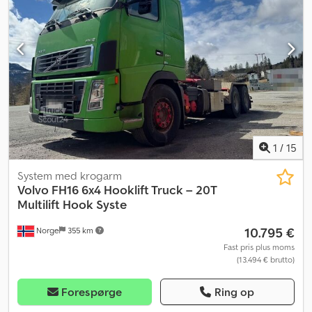
Akselafstand: 460/137 cm Egenvægt: 15.890 kg Drivhjul: 6x4 Effekt:
751 hk Cedpfxszqrfws Abmerf Værktøjskasse Anhængertræk
Kofanger Ekstra forlygter (fjernlys) 2x roterende advarselslamper
Sovekabine Køleskab Kaffemaskine Mikrobølgeovn Radio/CD
Klimaanlæg Beskrivelse: Volvo FH750 6x4 trælastbil, årgang 2018,
sælges. Udstyret med en Palfinger Epsilon M12L kran fra 2019.
Køretøjet har en guldserviceaftale og er tilgængeligt på kort
varsel. Km: 539.000 HK: 751 Syn: Ja EU-godkendt til: 30.06.2026
Egenvægt: 15.890 Totalvægt: 32.000 Nyttelast: 16.035 Bredde: 255
Længde: 1045 Euro: 6 Model: FH750 6x4 trælastbil m/ 2019 Epsilon
1
/
15
M12L kran Gearkasse: Automatisk = Yderligere information =
Kontakt ATS Norway for yderligere information.
System med krogarm
Volvo
FH16 6x4 Hooklift Truck – 20T
Multilift Hook Syste
10.795 €
Norge
355 km
Fast pris plus moms
(13.494 € brutto)
Forespørge
Ring op