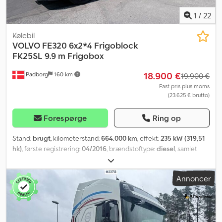
bredde: 2490 mm Indvendig højde: 2300 mm Liftmærke: Palfinger
Liftkapacitet: 2000 kg Fjernbetjening: ? Kølemaskine mærke:
1
/
22
Thermo King T1200-R Kølemaskine år: 2013 Motortimer: 0 El-timer:
0 Dobbelt rum: ?
Kølebil
VOLVO
FE320 6x2*4 Frigoblock
FK25SL 9.9 m Frigobox
18.900 €
Padborg
160 km
19.900 €
Fast pris plus moms
(23.625 € brutto)
Forespørge
Ring op
Stand:
brugt
, kilometerstand:
664.000 km
, effekt:
235 kW (319,51
hk)
, første registrering:
04/2016
, brændstoftype:
diesel
, samlet
vægt:
26.000 kg
, akslekonfiguration:
3 aksler
, geartype:
automatisk
, emissionsklasse:
Euro 6
, længde af lastrum:
9.909
Annoncer
mm
, læsningsbredde:
2.494 mm
, lastepladshøjde:
2.256 mm
,
Produktionsår:
2016
, Udstyr:
ABS, bagklap med lift, klimaanlæg
,
Producent: Volvo Model: FE320 6x2*4 Frigoblock FK25SL 9,9 m
kølekasse Årgang: 2016 Stand: God Serie nr.: YV2V001C8GZ106481
Ref. nr.: 1118026 Registreringsdato: 15-04-2016 Sidst set: 12-06-2025