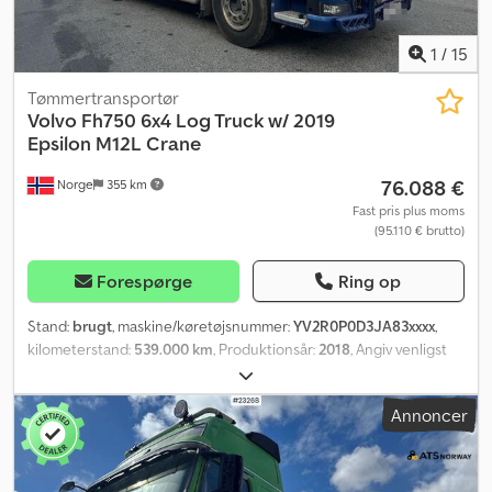
yderligere information. Codpfxjzqrgzs Abmjrf
1
/
15
Tømmertransportør
Volvo
Fh750 6x4 Log Truck w/ 2019
Epsilon M12L Crane
76.088 €
Norge
355 km
Fast pris plus moms
(95.110 € brutto)
Forespørge
Ring op
Stand:
brugt
, maskine/køretøjsnummer:
YV2R0P0D3JA83xxxx
,
kilometerstand:
539.000 km
, Produktionsår:
2018
, Angiv venligst
referencenummer ved forespørgsel: 21284 Specifikationer: TÜV-
godkendelse gælder indtil 30.06.2027 Årgang: 2018
Annoncer
Kilometerstand: ca. 580.000 km I-Shift gearkasse Stålfjeder foran,
luftaffjedring bag Dæk (se billeder) Retarder Palfinger Epsilon
M12L trælastkran (årgang 2019) Euro 6 Autoline
sandspredermodul Længde: 1045 cm Bredde: 255 cm