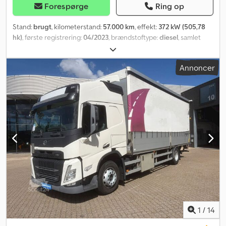
Forespørge
Ring op
Stand:
brugt
, kilometerstand:
57.000 km
, effekt:
372 kW (505,78
hk)
, første registrering:
04/2023
, brændstoftype:
diesel
, samlet
vægt:
34.000 kg
, akslekonfiguration:
3 aksler
, geartype:
automatisk
, emissionsklasse:
Euro 6
, Produktionsår:
2023
, Udstyr:
Annoncer
ABS
,
1
/
14