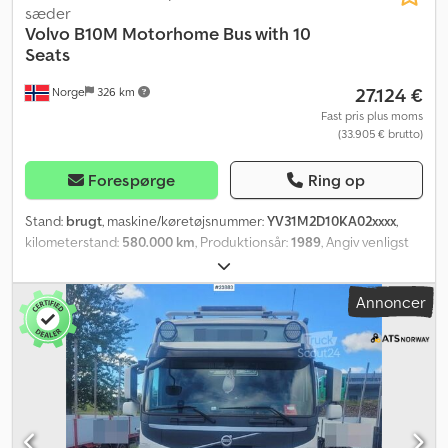
sæder
Volvo
B10M Motorhome Bus with 10
Seats
27.124 €
Norge
326 km
Fast pris plus moms
(33.905 € brutto)
Forespørge
Ring op
Stand:
brugt
, maskine/køretøjsnummer:
YV31M2D10KA02xxxx
,
kilometerstand:
580.000 km
, Produktionsår:
1989
, Angiv venligst
referencenummer ved forespørgsel: 23859 Generelle oplysninger
Årgang: 1989 Mærke: Volvo B10M Drivhjul: 4x2 Første registrering:
Annoncer
26.05.1989 Udstyr Kilometerstand: 580.000 km Gearkasse: Manuel
gearkasse Affjedring: Fuld luftaffjedring Dæk: I god stand 10
siddepladser 6 sovepladser Køleskab Badeværelse Solcelleanlæg
med stort batterilager Komfur med gasblus og ovn
Opvaskemaskine, indbygget i sideafdelingen Credpfx
Abszqnunjmjf Mål og vægt Længde: 1.200 cm Akselafstand: 600
cm Egenvægt: 15.700 kg Bemærkninger Ifølge ejeren stammer