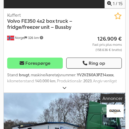
16.08.2027 Egenvægt: 18640 Model: Fh540 Tridem kranbil m/ 31 t/m
1
/
15
Fassi kran med jib = Yderligere oplysninger = Kontakt ATS Norway
for yderligere oplysninger.
Kuffert
Volvo
FE350 4x2 box truck –
fridge/freezer unit – Bussby
126.909 €
Norge
326 km
Fast pris plus moms
(158.636 € brutto)
Forespørge
Ring op
Stand:
brugt
, maskine/køretøjsnummer:
YV2VZ60A3PZ14xxxx
,
kilometerstand:
140.000 km
, Produktionsår:
2023
, Angiv venligst
referencenummer ved forespørgsel: 22943 Crsdpfxozqkpho
Abmof Specifikationer: Kilometerstand: 140.000 km Gearkasse:
Annoncer
Automatisk Motorbremse 4x2 Luftaffjedring (fuld) Gode dæk
Zepro lastrampe, 2000 kg Carrier køle-/fryseaggregat Bussbygg-
karosseri fra 2023 Indvendig længde: ca. 7,6 m Indvendig bredde:
ca. 2,5 m Indvendig højde: ca. 2,51 m Plads til 18 paller Sidehængt
dør Euro 6, 358 hk Værktøjskasse Seng Radio/CD