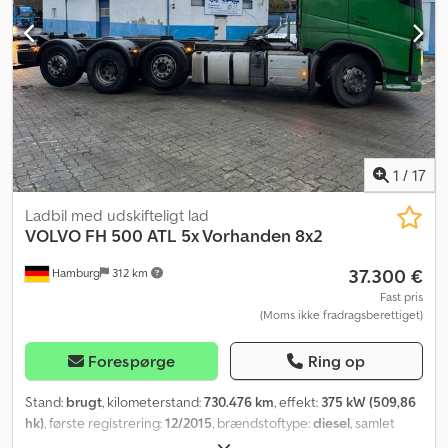
Klima/aircondition Serviceret i henhold til en guldserviceaftale
Video vedlagt Kan leveres straks Beskrivelse: Volvo FE350 4x2
kassevogn fra 2023. Køretøjet har kun kørt 140.000 km. Bussbygg-
karosseri med plads til 18 paller. Klar til levering. Km: 140000 HK:
357 Syn: Ja EU-godkendt til: 05.07.2027 Egenvægt: 10040
Totalvægt: 20300 Nyttelast: 10185 Bredde: 260 Længde: 991 Euro:
6 Model: FE350 4x2 kassevogn – Køle-/fryseaggregat – Bussbygg –
139.000 km! SE VIDEO Gearkasse: Automatisk = Yderligere
information = Kontakt ATS Norway for yderligere information.
1
/
17
Ladbil med udskifteligt lad
VOLVO
FH 500 ATL 5x Vorhanden 8x2
37.300 €
Hamburg
312 km
Fast pris
(Moms ikke fradragsberettiget)
Forespørge
Ring op
Stand:
brugt
, kilometerstand:
730.476 km
, effekt:
375 kW (509,86
hk)
, første registrering:
12/2015
, brændstoftype:
diesel
, samlet
vægt:
44.000 kg
, akslekonfiguration:
3 aksler
, farve:
grøn
,