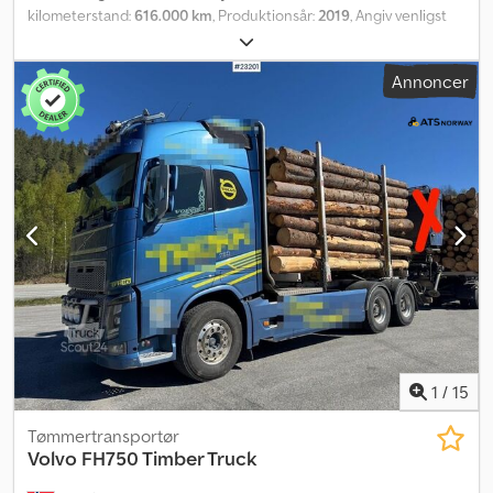
kilometerstand:
616.000 km
, Produktionsår:
2019
, Angiv venligst
referencenummeret ved forespørgsel: 23713 Specifikationer:
Årgang: 2019 Kilometerstand: ca. 616.000 km I-Shift automatgear
Annoncer
Fuld luftaffjedring Dæk (se billeder) Euro 6 Længde: 674 cm
Bredde: 254 cm Akselafstand: 320/137 cm Egenvægt: 9.400 kg 6x2
510 hk Kaffemaskine 2 sengepladser Radio/CD
Klimaanlæg/aircondition Beskrivelse: Volvo FH500 6x2 trækvogn
fra 2019. Køretøjet er blevet serviceret hos Volvo Trucks i henhold
til en Volvo-serviceaftale (Blåavtale). Trækvognen er ADR-udstyret.
Kan leveres hurtigt. Km: 616000 HK: 509 Syn: Ja EU-godkendt til:
07.11.2026 Egenvægt: 9400 Bredde: 254 Længde: 674 Euro: 6
Model: FH500 6x2 Trækvogn - ADR-udstyret Codpfxozqr Apj
Abmjrf = Yderligere information = Kontakt ATS Norway for at få
yderligere information.
1
/
15
Tømmertransportør
Volvo
FH750 Timber Truck