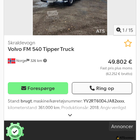
385/65R22,5 - 385/65R22,5 - 315/80R22,5 - 385/65R22,5 Resterende
dækmønster: 40 % 40 % 30 % 60 % Værktøjskasse: Luft
Luftaffjedring bag: Ja Codpfx Absxythfsmerf Akselafstand: 5100
mm Værktøjskasse: ? Hydraulisk system: ? Totalvægt: 32000 kg
Indvendig længde: 6626 mm Indvendig bredde: 2466 mm
1
/
15
Indvendig højde: 1821 mm 3-vejs tip: ?
Skraldevogn
Volvo
FM 540 Tipper Truck
49.802 €
Norge
326 km
Fast pris plus moms
(62.252 € brutto)
Forespørge
Ring op
Stand:
brugt
, maskine/køretøjsnummer:
YV2RT60D4JA82xxxx
,
kilometerstand:
361.000 km
, Produktionsår:
2018
, Angiv venligst
referencenummer ved forespørgsel: 22714 Tekniske data: Syn
gyldig til 12.02.2027 Årgang: 2018 Kilometerstand: ca. 361.000 km
Annoncer
Dobbeltkoblingsgearkasse Retarder Gode dæk Euro 6
Crsdpfjzqrtzex Abmjf Stålfjeder foran, luftaffjedring bag Opvarmet