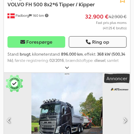
Yderligere oplysninger = Kontakt ATS Norway for flere
VOLVO
FH 500 8x2*6 Tipper / Kipper
informationer.
32.900 €
Padborg
160 km
42.900 €
Fast pris plus moms
(41.125 € brutto)
Forespørge
Ring op
Stand:
brugt
, kilometerstand:
896.000 km
, effekt:
368 kW (500,34
hk)
, første registrering:
02/2016
, brændstoftype:
diesel
, samlet
vægt:
32.000 kg
, akslekonfiguration:
3 aksler
, farve:
rød
, geartype:
automatisk
, emissionsklasse:
Euro 6
, længde af lastrum:
6.626 mm
,
Annoncer
læsningsbredde:
2.466 mm
, lastepladshøjde:
1.821 mm
, Udstyr:
ABS, elektronisk stabilitetsprogram (ESP), klimaanlæg,
parkeringsvarmer
, Producent: Volvo Model: 8x2/6 kippevogn År:
2016 Stand: God Serienummer: YV2RT40F5GA783384 Ref. nr.:
1138017 Registreringsdato: Motor: D13K500 Hk: 500 Km: 896000
Gearkasse: I-Shift Eurotype: 6 Dieselbeholder: 1
Beholderkapacitet: 510 L Kabinevarmer: ? Klimaanlæg: ? Antal
senge: 1 Kabinetype: Globetrotter Radio: ? Køleskab: ? Walkie-
talkie: ? Skivebremser: ? ABS: ? Motorbremse: ? Dækstørrelse: