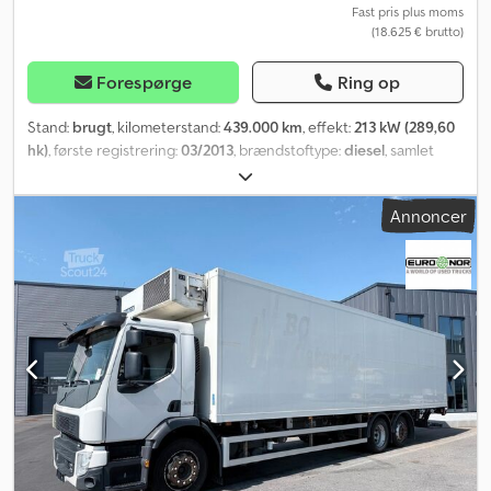
Fast pris plus moms
(18.625 € brutto)
Forespørge
Ring op
Stand:
brugt
, kilometerstand:
439.000 km
, effekt:
213 kW (289,60
hk)
, første registrering:
03/2013
, brændstoftype:
diesel
, samlet
vægt:
18.000 kg
, akslekonfiguration:
2 aksler
, farve:
hvid
, geartype:
automatisk
, emissionsklasse:
Euro 5
, længde af lastrum:
7.670 mm
,
Annoncer
læsningsbredde:
2.490 mm
, lastepladshøjde:
2.300 mm
,
Produktionsår:
2013
, Udstyr:
ABS, bagklap med lift, klimaanlæg
,
Fabrikant: Volvo Model: FL290 4x2 ThermoKing T1200-R Euro 5
Årgang: 2013 Stand: Meget god Serie nr.: YV2TH60A5DB648273
Ref. nr.: 828006 Registreringsdato: 22-03-2013 Sidst set: 20-06-
2025 HK: 290 Kilometer: 439000 Gearkasse: Automatisk Euronorm:
5 Dieseltank: 1 Tankvolumen: 300 l Bakkamera: ? Aircondition: ?
Radio: ? Csdpfx Abexpl Szsmerf Skivebremser: ? ABS: ?
Motorbremse: ? Dæktype: 315/60R22.5 Mønster tilbage %: 30 -
80% Foraksel affjedring: Fjedre Bagaksel affjedring: Luft
Akselafstand: 5600 mm Totalvægt: 18000 kg Egenvægt: 10380 kg
Lasteevne: 7620 kg Indvendig længde: 7670 mm Indvendig