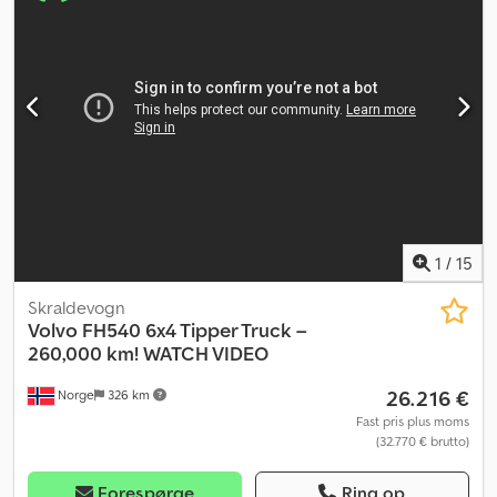
tippeopbygning 6x4 Webasto-stålhede 551 hk Trykluftshorn
Taglygter Værktøjskasse Sovekabine Køleskab Radio/CD
Klimaanlæg Volvo Gold-serviceaftale Maur treakslet anhænger,
årgang 2018, kan tilkøbes mod merpris Kan leveres med det
samme Beskrivelse: Velholdt Volvo FM 540 tiplad, årgang 2018.
Køretøjet har en Volvo Gold-serviceaftale og er synet indtil
februar 2027. En Maur treakslet anhænger fra årgang 2018 kan
tilkøbes efter aftale. Kan leveres med det samme. Km: 361000 HK:
550 Syn: Ja EU-godkendt til: 12.02.2027 Egenvægt: 13350
Totalvægt: 30000 Nyttelast: 16575 Bredde: 255 Længde: 733 Euro:
6 Model: FM 540 Tippbil = Yderligere oplysninger = Kontakt ATS
Norway for yderligere oplysninger.
1
/
15
Skraldevogn
Volvo
FH540 6x4 Tipper Truck –
260,000 km! WATCH VIDEO
26.216 €
Norge
326 km
Fast pris plus moms
(32.770 € brutto)
Forespørge
Ring op