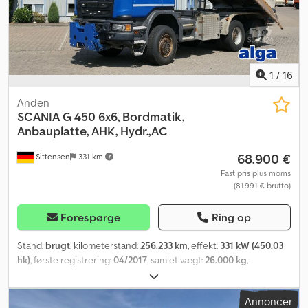
finansierings- eller leasingtilbud til dette køretøj. Kontakt os
gerne!
1
/
16
Anden
SCANIA
G 450 6x6, Bordmatik,
Anbauplatte, AHK, Hydr.,AC
68.900 €
Sittensen
331 km
Fast pris plus moms
(81.991 € brutto)
Forespørge
Ring op
Stand:
brugt
, kilometerstand:
256.233 km
, effekt:
331 kW (450,03
hk)
, første registrering:
04/2017
, samlet vægt:
26.000 kg
,
brændstoftype:
diesel
, farve:
blå
, akslekonfiguration:
3 aksler
,
geartype:
automatisk
, emissionsklasse:
Euro 6
, lastepladsvolumen:
Annoncer
12 m³
, læsningsbredde:
2.490 mm
, længde af lastrum:
4.980 mm
,