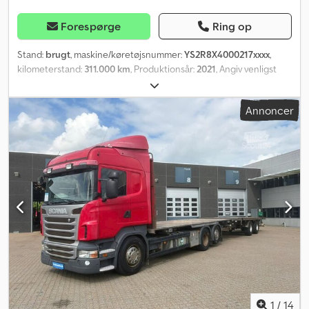
Forespørge
Ring op
Stand:
brugt
, maskine/køretøjsnummer:
YS2R8X4000217xxxx
,
kilometerstand:
311.000 km
, Produktionsår:
2021
, Angiv venligst
referencenummer ved forespørgsel: 23040 Specifikationer:
Årgang: 2021 Kilometertal: 311.000 km (let stigning forventes) 500
Annoncer
hk 8x4 Dæk (gode) Euro 6 Automatgear Fuld luftaffjedring 15
pallepladser Liftaksel på 4. aksel Ladets længde: 6,50 m Samlet
højde: 3,90 m Surringspunkter på ladet Totalvægt: 33.000 kg
Nyttelast: 16.700 kg Klimaanlæg Radio Belysning Ekstra forlygter
Leveringsklar med det samme Kran specifikationer: Årgang: 2021
23 t/m kran 5 hydrauliske udskud Ca. 1.500 krantimer (let stigning
forventes) Certificeret indtil: 02/2027 Støtteben Kan leveres
omgående Beskrivelse: Vi tilbyder en Scania R500 8x4 ladbil fra
2021 med 23 t/m Palfinger kran til salg. Ifølge ejer er køretøjet i
god stand. Den løfter 880 kg ved 17 m rækkevidde. Alt service og
vedligehold på både køretøj og kran er løbende udført på
værksted. Dcjdpfx Ajzqlnfjagok Kan leveres straks. Km: 311000 HK:
500 Syn: Ja EU-godkendt til: 03.02.2027 Egenvægt: 15910
Totalvægt: 33000 Nyttelast: 16700 Bredde: 255 Længde: 1012 Euro:
1
/
14