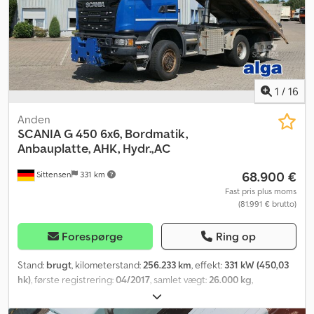
1
/
16
Anden
SCANIA
G 450 6x6, Bordmatik,
Anbauplatte, AHK, Hydr.,AC
68.900 €
Sittensen
331 km
Fast pris plus moms
(81.991 € brutto)
Forespørge
Ring op
Stand:
brugt
, kilometerstand:
256.233 km
, effekt:
331 kW (450,03
hk)
, første registrering:
04/2017
, samlet vægt:
26.000 kg
,
brændstoftype:
diesel
, farve:
blå
, akslekonfiguration:
3 aksler
,
geartype:
automatisk
, emissionsklasse:
Euro 6
, lastepladsvolumen: