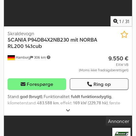
нам сообщение на своем языке! Arabisk (العربية): نحن نتحدث
lastbilregistrering, parkeringsvarmer, retarder, servostyring,
الألمانية والإنجليزية، لكن لا تتردد في إرسال رسالة إلينا بلغتك! Dari
sodfilter, spoiler, sædevarmer, tågelygter
, Model: SCANIA
(دری): ما به آلمانی و انگلیسی صحبت می‌کنیم، اما می‌توانید پیام خود را
P310DB6X2*4MNB JOAB Anaconda Twin 18,9 m³ metangas Første
به زبان خود برای ما ارسال کنید! Bytte mulig! Prisen er netto! Vi kan
registrering: 21.09.2012 Kilometerstand: 217.689 km (original)
1
/
31
levere din bil direkte til havnene i Hamborg, Kiel,
Motoreffekt: 224 kW Slagvolumen: 9.290 cm³ JOAB Anaconda
Bremerhaven/Cuxhaven, Lübeck i Tyskland eller Antwerpen i
Twin Volumen: 18,9 m³ PTO (kraftoverførselsgear) Løft og styring
Skraldevogn
Belgien og Amsterdam. Vi kan arrangere global shipping af
Parkeringsvarmer Antenner Radio/kassette/CD/MP3 Klimaanlæg 2
SCANIA
P94DB4X2NB230 mit NORBA
køretøjet! Eksportnummerplader på forespørgsel! Vi hjælper dig
x luftaffjedrede sæder med sædevarme og fuldt justerbare
RL200 14.1cub
med eksport, original datagodkendelse til national
Elektriske vinduer Elektrisk justerbare sidespejle
9.550 €
typegodkendelse, leverandørerklæring, udarbejdelse af
Hamburg
306 km
Multifunktionsrat Hastighedsbegrænser Solskærm Arbejdslygter
eksportdokumenter og toldnummerplader hvis nødvendigt.
Tågeforlygter Fjernlys Advarselsblink Værktøjskasse
EXW VB
Besigtigelse og prøvekørsel er altid mulig, også i weekender, efter
(Moms ikke fradragsberettiget)
Aluminiumbrændstoftank Emissionsklasse: EURO5 / EEV
telefonisk aftale! Ansvarsfraskrivelse: Køber skal selvstændigt sikre
Brændstof: Metangas med 640 liters kapacitet
sig om varens/køretøjets tilstand, mål og udstyr. Alle informationer
Retarder/Intarder/motorbremse Akselkonfiguration: 6x2
Forespørge
Ring op
uden garanti. Forbehold for ændringer, mellemsalg og fejl.
Styreaksel + løfteaksel Differentialespærre Akselafstand mellem
akse 1 og 2: 3.900 mm Akselafstand mellem akse 2 og 3: 1.350 mm
Stand:
god (brugt)
, Funktionalitet:
fuldt funktionsdygtig
,
Dækstørrelse, akse 1 (for): 385/55 R22.5 160K Dækstørrelse, akse 2
kilometerstand:
483.588 km
, effekt:
169 kW (229,78 hk)
, første
(bag): 315/70 R22.5 150L Dækstørrelse, akse 3 (bag): 385/55 R22.5
registrering:
12/2003
, brændstoftype:
diesel
, tomvægt:
11.440 kg
,
160K Djdpfxoztffio Aagsck Luftaffjedring / luftaffjedring
maksimal lastvægt:
7.160 kg
, samlet vægt:
18.600 kg
, dækstørrelse:
Annoncer
Hjulafdækning Egenvægt: 16.529 kg Nyttelast: 12.471 kg Tilladt
315/70R22.5
, akslekonfiguration:
4x2
, akselafstand:
3.550 mm
,
totalvægt: 29.000 kg Køretøjets samlede dimensioner (længde x
næste syn (TÜV):
11/2026
, brændstof:
diesel
, bremser:
retarder
,
højde x bredde): 950 cm x 345 cm x 256 cm Volumen: 18,9 m³ Vores
farve:
grøn
, førerhus:
dagkabine
, geartype:
automatisk
,