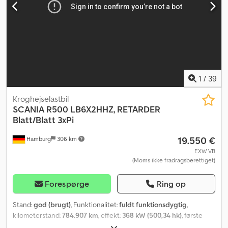
AdBlue, Tachograf, airbag, bordincomputer, centrallås,
differentialespær, ekstra forlygter, el-betjent spejl, elektrisk
rudehejs, fartpilot, fuld servicehistorik, klimaanlæg, kran,
lastbilregistrering, parkeringsvarmer, retarder, servostyring,
sodfilter, spoiler, sædevarmer, trailertræk, tågelygter
, Model:
SCANIA R500LB6X2 HHZ V8 Bladfjedre/Bladfjedre ROBSON 6x4 3
pedaler HIAB Multilift Førstegangsregistrering: 13.11.2008
Kilometerstand: 891.432 km (original) Motoreffekt: 368 kW
1
/
39
ROBSON-drivsystem til 6x4-træk med omskiftning Tiphydraulik
(PTO) Løfteaksel Parkeringsvarmer Antenner
Kroghejselastbil
Radio/kassette/CD/MP3 Klimaanlæg Luftaffjedrede sæder med
SCANIA
R500 LB6X2HHZ, RETARDER
sædevarme og fuldt justerbare 2x køjer Elektriske vinduer
Blatt/Blatt 3xPi
Elektrisk justerbare sidespejle Multifunktionsrat
19.550 €
Hamburg
306 km
Hastighedsbegrænser Solskærm Arbejdslys Tågelygter Fjernlys
Nødblink Værktøjskasse Aluminiumbrændstoftank
EXW VB
(Moms ikke fradragsberettiget)
Emissionsklasse: EURO4 Ad-Blue Retarder/Intarder/motorbremse
Dcsdpfx Aaeztfmtjgok Akselkonfiguration: 6x2 / 6x4 Løfteaksel
Differentialespærre Akselafstand akse 1 og 2: 4.500 mm
Forespørge
Ring op
Akselafstand akse 2 og 3: 1.315 mm Dækstørrelse akse 1 (for):
385/65R22,5 Dækstørrelse akse 2 (bag): 315/80R22,5 Dækstørrelse
Stand:
god (brugt)
, Funktionalitet:
fuldt funktionsdygtig
,
akse 3 (bag): 315/80R22,5 Bladfjedring / Bladfjedring Skærm
kilometerstand:
784.907 km
, effekt:
368 kW (500,34 hk)
, første
Egenvægt: 13.310 kg Nyttelast: 13.690 kg Tilladt totalvægt: 27.000
registrering:
08/2008
, brændstoftype:
diesel
, tomvægt:
12.750 kg
,