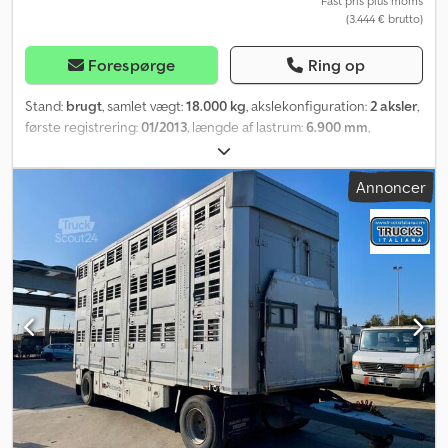
Fast pris plus moms
(3.444 € brutto)
Forespørge
Ring op
Stand:
brugt
, samlet vægt:
18.000 kg
, akslekonfiguration:
2 aksler
,
første registrering:
01/2013
, længde af lastrum:
6.900 mm
,
Produktionsår:
2013
, SCHMITZ Dwjdpfxjphkrnj Ap Ija Anhænger
6,90 m Importeret / UDEN UHELD I MEGET GOD STAND! ?
Annoncer
PRODUKTIONSÅR: 2013 LUFTAFFJEDRING DÆKSTØRRELSE:
385/65R22,5 TOTALVÆGT: 18.000 kg PLATFORM: 6,90 m TEL: KUBA -
POLSK, ENGELSK, TYSK, ITALIENSK SEBASTIAN - POLSK, TYSK,
ITALIENSK, ????? LASZLO - UNGARSK COSTEL - ROMÆNSK
(Romænsk: Vi ordner alle eksportformaliteter inkl. nummerplader)
RADEK - ?????