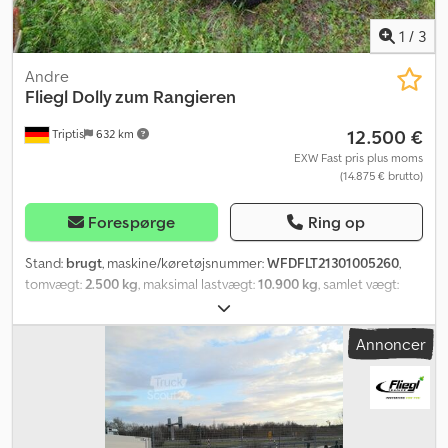
1
/
3
Andre
Fliegl
Dolly zum Rangieren
12.500 €
Triptis
632 km
EXW Fast pris plus moms
(14.875 € brutto)
Forespørge
Ring op
Stand:
brugt
, maskine/køretøjsnummer:
WFDFLT21301005260
,
tomvægt:
2.500 kg
, maksimal lastvægt:
10.900 kg
, samlet vægt:
13.400 kg
, akslekonfiguration:
2 aksler
, første registrering:
11/2015
,
dækstørrelse:
285/70 R19,5"
, Yderligere oplysninger Chassis: Fin-
Annoncer
kornet stålsvejsekonstruktion, teleskopisk støttefod, stopklodser
med holder, stål-underkøringsværn, halvkappe-skærme
Anhængertilslutning tandem: Trækhjul med godkendt 50 mm
trækoje, mekanisk længdejusterbar trækhjul-underkobling Aksler:
BPW-skivebremseaksler, luftaffjedring med hæve- & sænkeventil,