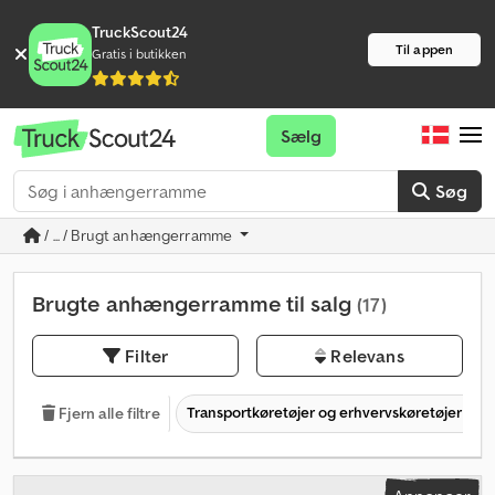
TruckScout24
Til appen
Gratis i butikken
Sælg
Søg
/ ... / Brugt anhængerramme
Brugte anhængerramme til salg
(17)
Filter
Relevans
Transportkøretøjer og erhvervskøretøjer
Fjern alle filtre