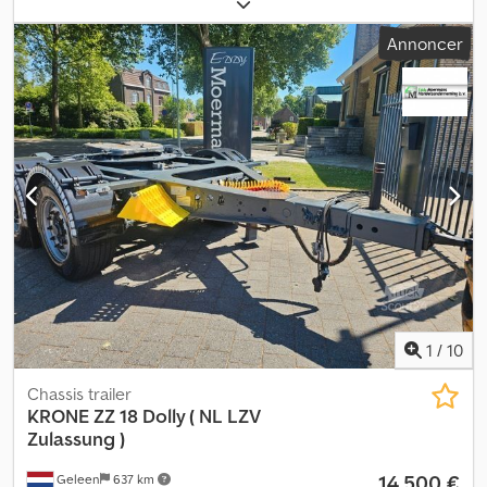
samlet bredde:
2.550 mm
, total højde:
1.150 mm
, Produktionsår:
2017
, Udstyr:
ABS
, Fliegl FLT 216 2-akslet dolly Første registrering:
Annoncer
31-03-2017 2x BPW-aksler Luftaffjedring Dæk: 385/55 R22,5 ca. 30%
Tromlebremser med ABS og EBS Totalvægt: 18.000 kg, egenvægt:
2.380 kg, nyttelast: 13.620 kg Teleskopisk trækstang
Minimumsafstand mellem sætteplade og trækøje: 420 cm, kan
teleskoperes op til 500 cm (med 80 cm) Dwjdpfx Aswbxtxep Ija
Sættehøjde: ca. 115 cm Højde til trækøje: ca. 45-50 cm
Varmgalvaniseret chassis Godkendt til NL-dolly Forbehold for fejl
og mellemsalg.
1
/
10
Chassis trailer
KRONE
ZZ 18 Dolly ( NL LZV
Zulassung )
14.500 €
Geleen
637 km