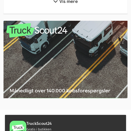
Vis mere
Boreudstyr - Andre
Bortskaffelse Af Affald
Chassis
Es-Ge Anhænger
Front Gaffeltruck
Fruehauf Ed Anhænger
Fruehauf T Anhænger
Frugt- Og Vinavlsmaskine
Månedligt over 140.000 købsforespørgsler
Henra Anhængere Til Byggemaskiner
Vælg forhandlerpakke
Hest / Kvæg Lastbil
Humer Anhængere Til Byggemaskiner
TruckScout24
Gratis i butikken