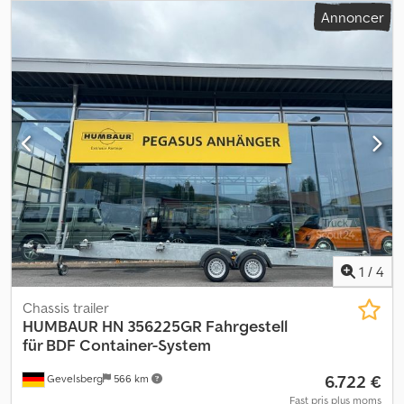
Annoncer
1
/
4
Chassis trailer
HUMBAUR
HN 356225GR Fahrgestell
für BDF Container-System
6.722 €
Gevelsberg
566 km
Fast pris plus moms