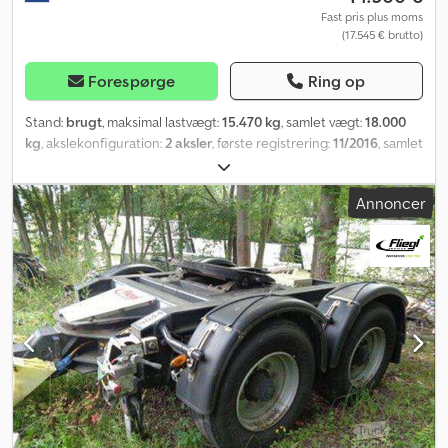
Fast pris plus moms
(17.545 € brutto)
Forespørge
Ring op
Stand:
brugt
, maksimal lastvægt:
15.470 kg
, samlet vægt:
18.000
kg
, akslekonfiguration:
2 aksler
, første registrering:
11/2016
, samlet
bredde:
2.550 mm
, total højde:
1.150 mm
, Produktionsår:
2016
,
Udstyr:
ABS
, Krone ZZ 2-akslet dolly Førstegangsregistrering: BPW
Annoncer
Eco aksler Luftaffjedring Dæk: 385/55 R22,5 ca. 45% Dwodpfx
Apowkb Haj Iea Skivebremser med ABS og EBS Totalvægt: 18.000
kg, egenvægt: 2.630 kg. Nyttelast: 15.470 kg. Drejeligt sædetøj
Afstand fra svingkrans til trækøje justerbar fra 330 til 370 cm.
Trækøje: 50 mm. Koblingshøjde: 65 cm. Med godkendelse til NL
LZV køretøjer Der tages forbehold for fejl og mellemsalg.