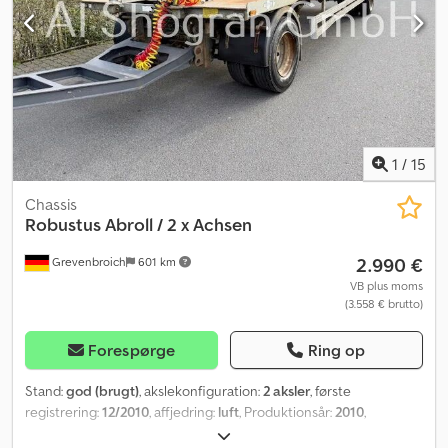
1
/
15
Chassis
Robustus
Abroll / 2 x Achsen
2.990 €
Grevenbroich
601 km
VB plus moms
(3.558 € brutto)
Forespørge
Ring op
Stand:
god (brugt)
, akslekonfiguration:
2 aksler
, første
registrering:
12/2010
, affjedring:
luft
, Produktionsår:
2010
,
Affjedring: Luftaffjedring Egenvægt: 4.460 kg Lastkapacitet: 14.540