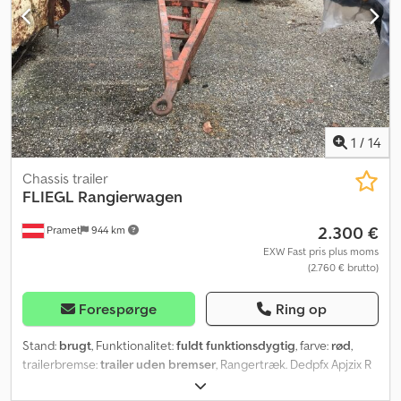
1
/
14
Chassis trailer
FLIEGL
Rangierwagen
2.300 €
Pramet
944 km
EXW Fast pris plus moms
(2.760 € brutto)
Forespørge
Ring op
Stand:
brugt
, Funktionalitet:
fuldt funktionsdygtig
, farve:
rød
,
trailerbremse:
trailer uden bremser
, Rangertræk. Dedpfx Apjzix R
Dj Ijwa