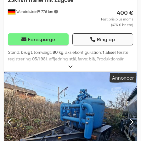
certificate of conformity for assembled series chassis is available.
400 €
Wendelstein
776 km
Fast pris plus moms
(476 € brutto)
Forespørge
Ring op
Stand:
brugt
, tomvægt:
80 kg
, akslekonfiguration:
1 aksel
, første
registrering:
05/1981
, affjedring:
stål
, farve:
blå
, Produktionsår:
1981
, Trailer: Dwedpfx Ajqxudtjp Isa - Weber - Type A201 - Første
registrering: 12.05.1981 - Udvendige mål: 215cm x 160cm (lxb) -
Annoncer
Indvendige mål: 130cm x 96cm (lxb) - Trækøje - Støttebelastning:
150kg - Egenvægt: 80kg; tilladt totalvægt: aktuelt 450kg (traileren
er nedsat fra oprindeligt 930kg) - 25km/t godkendelse - Fra
kommunalt ejerskab, 1. ejer En video af dette tilbud finder du på
Hele vores køretøjslager kan findes på Få alle nye køretøjer pr. e-
mail – tilmeld dig vores NYHEDSBREV! Der tages forbehold for fejl
og mellem­salg!