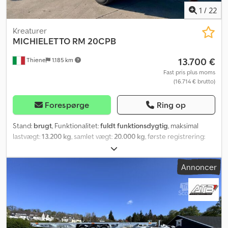
1
/
22
Kreaturer
MICHIELETTO
RM 20CPB
13.700 €
Thiene
1.185 km
Fast pris plus moms
(16.714 € brutto)
Forespørge
Ring op
Stand:
brugt
, Funktionalitet:
fuldt funktionsdygtig
, maksimal
lastvægt:
13.200 kg
, samlet vægt:
20.000 kg
, første registrering:
09/1999
, næste syn (TÜV):
06/2026
, længde af lastrum:
7.150 mm
,
læsningsbredde:
2.250 mm
, lastepladshøjde:
2.700 mm
, samlet
Annoncer
længde:
9.260 mm
, samlet bredde:
2.550 mm
, total højde:
3.900
mm
, affjedring:
luft
, dækstørrelse:
285/70 R 19.5
, dækkets tilstand:
80 procent
, akselafstand:
4.950 mm
, farve:
hvid
, Produktionsår:
2009
, Udstyr:
bagklap med lift
, MICHIELETTO RM 20 CPB TRAILER;
LASTVOGN TIL DYRETRANSPORT, 3 AFDÆKKEDE OG
VENTILEREDE ETAGER MED FLYTBARE DÆK OG TAG – BAG- OG