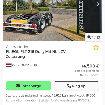
afvige og vise ekstraudstyr mod merpris. De angivne indvendige
mål er ca.-størrelser. Dwodpfx Ajwicfujp Ija Ekstra omkostninger til
køretøjspapirer og fragt kan forekomme ved nye køretøjer.
INDBYTNING MULIGT FOR NÆSTEN ALT! BYTTEHANDEL OG
EKSTRABETALING MULIG! Udstillingsplads: 58285 Gevelsberg, Am
Sinnerhoop 17 Åbningstider: Mandag-fredag 8.30 til 17.00, lørdag
8.30 til 14.00 Altid over 500 nye og brugte trailere på lager!
Pegasus Anhänger GmbH Am Sinnerhoop 17 58285 Gevelsberg
1
/
13
Tlf.: Fax:
Chassis trailer
FLIEGL
FLT 216 Dolly Mit NL LZV
Zulassung
14.500 €
Geleen
637 km
Fast pris plus moms
(17.545 € brutto)
Forespørge
Ring op
Stand:
brugt
, maksimal lastvægt:
15.620 kg
, samlet vægt:
18.000
kg
, akslekonfiguration:
2 aksler
, første registrering:
03/2017
,