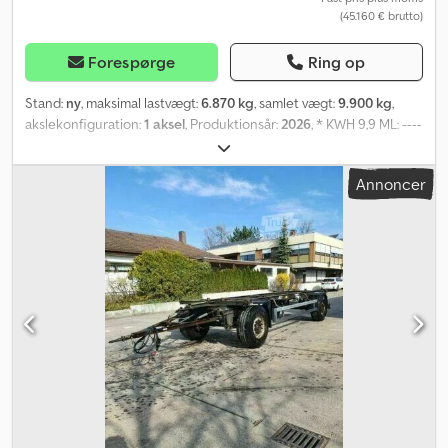
(45.160 € brutto)
Forespørge
Ring op
Stand:
ny
, maksimal lastvægt:
6.870 kg
, samlet vægt:
9.900 kg
,
akslekonfiguration:
1 aksel
, Produktionsår:
2026
, * KWH 9,9 ML: ----
Bremsesystem: Djdpfx Aeu I Iq Esp Iowa * EBS-bremsesystem *
Tromlebremse * Nødudløsningsanordning til
Annoncer
fjederakkumulatorcylinder ----Aksel: * BPW-aksel ----Affjedring: *
Parabolfjedre ----Trækrør / Flange-trækrør: * Trækrør med 40 mm
skrue-trækrør (højdejusterbart i mm) ----Elektrisk system /
Belysning: * 15-polet strømstik * LED-belysning * blinkende LED-
sidemarkeringslygter * RDÜ-dæktrykskontrol ----Generelle
monteringsdele: * Støttehjul foran * fjederstøttede, firkantede
stålstøtter bagpå med bundplade, sikkerhedsstifter til forskellige
støttehøjder * Lukket skærm af stålplade med sprøjtebeskyttelse
* Lukket, sideliggende påkørselsbeskyttelse, der kan bruges som
reklameflade * Plastværktøjskasse med bundindsats (vandret
montering), ca. 500 x 350 x 400 mm ----Overbygning: * Svingbar
kabeltromleoverbygning, bredde mellem tromlearmene 1.700 mm
med spændelås til sikring af tromlen i enderne af bærearmen