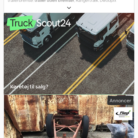
trailerbremse:
trailer uden bremser
, Rangertræk. Dwodpfx
Apoziyg Te Ija
Køretøj til salg?
Opret annonce
Annoncer