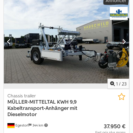
Annoncer
1
/
23
Chassis trailer
MÜLLER-MITTELTAL
KWH 9,9
Kabeltransport-Anhänger mit
Dieselmotor
37.950 €
Egestorf
344 km
Fast pris plus moms