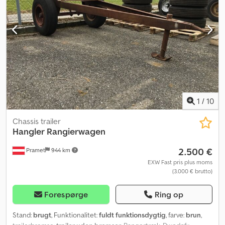
Yderligere information = Skader: ingen = Yderligere information =
Nyttelast: 18.000 kg Skader: ingen
1
/
10
Chassis trailer
Hangler
Rangierwagen
2.500 €
Pramet
944 km
EXW Fast pris plus moms
(3.000 € brutto)
Forespørge
Ring op
Stand:
brugt
, Funktionalitet:
fuldt funktionsdygtig
, farve:
brun
,