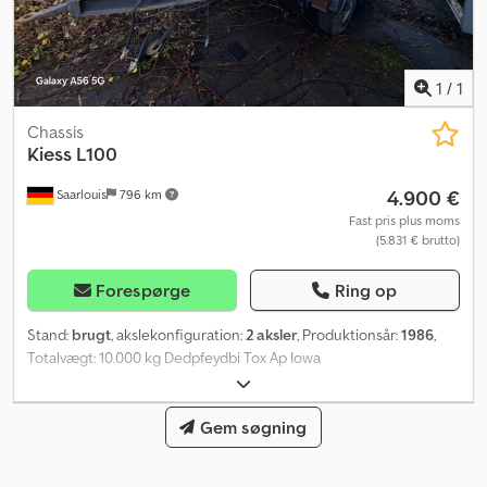
1
/
1
Chassis
Kiess L100
4.900 €
Saarlouis
796 km
Fast pris plus moms
(5.831 € brutto)
Forespørge
Ring op
Stand:
brugt
, akslekonfiguration:
2 aksler
, Produktionsår:
1986
,
Totalvægt: 10.000 kg Dedpfeydbi Tox Ap Iowa
Gem søgning