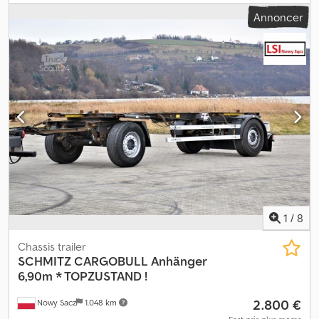
kg Totalvægt: 19.000 kg Teknisk stand: god Optisk stand: god
Annoncer
Køretøjsnummer: Kroghejs trailer: 01 Dwsdey Hdiiopfx Ap Iea
Robust Kaiser / kroghejs / 2 aksler .: VHRR2102PA2C00490
Egenvægt: 4.460 kg Totalvægt: 19.000 kg = Firmainformationer =
Intet ansvar for tryk- eller skrivefejl, ændringer, mellemsalg og fejl
forbeholdes! Al Shogran GmbH An der Glashütte 15 41516
Grevenbroich Tlf.: Mobil: Fru Sabine Faust Email.
1
/
8
Chassis trailer
SCHMITZ CARGOBULL
Anhänger
6,90m * TOPZUSTAND !
2.800 €
Nowy Sacz
1.048 km