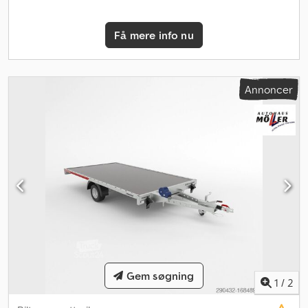
Agverf Perforerede opkørselskinner (VDI 2700 8.1 certifikat)
Automatisk støttehjul Manuel håndspil inkl. beslag Kipfunktion via
Få mere info nu
manuel hydraulisk pumpe Klapbart nummerpladeholder Svejset
og galvaniseret ramme Holder til reservehjul Sidelæns svingbare
baglygter Sidelæns perforeret profil Støtteklodser
Fastgørelsesbøjler V-trækstang AL-KO eller Knott aksler og
Annoncer
bremsesystem Tilbehør (mod merpris) 100 km/t attest inkl.
eftermontering af 6 støddæmpere (mindst 3.182 kg egenvægt på
trækkende bil) Alubundplader mellem opkørselskinner
Anhængerlås LED-lys Hjulkiler Hjulstopstang Reservehjul 195/55
R10C Surringsrem Levering af trailer i hele Tyskland (individuelt
tilbud ønskes) Registrering indenfor 25 km (udført af Autohaus
Möller) Landsdækkende registrering (udført af
registreringsservice) Eksportnummerplader (gyldig i 15 dage)
Eksportnummerplader (gyldig i 30 dage) Transportnummerplader
(gyldig i 5 dage) Toldanmeldelse Fremsendelse af
registreringspapirer til indregistrering (depositum påkrævet)
Bemærkninger Vægtangivelser kan variere afhængigt af udstyr,
forbehold for fejl, mellemsalg og ændringer! Alubund, stand,
Gem søgning
1
/
2
køreevne: køreklar...