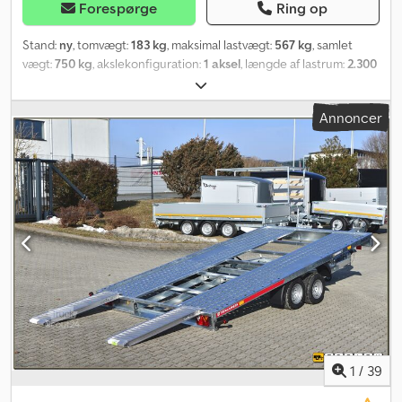
Forespørge
Ring op
Stand:
ny
, tomvægt:
183 kg
, maksimal lastvægt:
567 kg
, samlet
vægt:
750 kg
, akslekonfiguration:
1 aksel
, længde af lastrum:
2.300
mm
, læsningsbredde:
1.550 mm
, Produktionsår:
2026
,
kilometerstand:
50 km
, geartype:
mekanisk
, energieffektivitet:
A
,
Annoncer
Temared Moto 2 Premium Motorcykeltransportør til op til 2
motorcykler Bilanhænger Credsuchbqopfx Agvjf Alder: Ny
(produktionsår: 2026) 3 års periodisk syn fra datoen for første
indregistrering Inkl. registreringsdokumenter (køretøjsattest /
registreringsattest, del 2 og COC) Tilgængelig fra: Ca. 6 uger efter
ordreafgivelse (ikke-bindende) Finansiering er mulig via vores
partnerbanker! Tekniske data Tilladt totalvægt: 750 kg Egenvægt:
ca. 183 kg Nyttelast: ca. 567 kg Antal aksler: 1 Længde på lastrum:
2.300 mm Bredde på lastrum: 1.550 mm Bremsetype: Ubremset
Chassis: Lavtlader (hjul ved siden af påbygningen),
gummifjederaksel Elektrisk system: 12V, 13-polet stik Dækstørrelse:
155/70 R13 Særligt udstyr Aluminiums bundplade LED-belysning
Udstyr 2 x støtteskinner med justerbare hjulstop 100 km/t-attest
(tomvægt for trækkøretøj min. 2.500 kg) Sammenfoldelig
1
/
39
trækstang (anhængeren kan stilles op på højkant) Ramme skruet