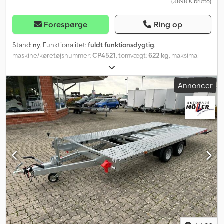
(3.898 € brutto)
Finansiering og byttehandel er muligt! * Stort udvalg: Over 300
trailere på lager, kom forbi! * Kompetent og fair rådgivning, hurtig
behandling. * Spørgsmål? Ring blot! VIGTIGT: Umiddelbar
Forespørge
Ring op
afhentning er ikke mulig uden forudbestilling!
Stand:
ny
, Funktionalitet:
fuldt funktionsdygtig
,
maskine/køretøjsnummer:
CP4521
, tomvægt:
622 kg
, maksimal
lastvægt:
2.078 kg
, samlet vægt:
2.700 kg
, akslekonfiguration:
2
aksler
, længde af lastrum:
4.100 mm
, læsningsbredde:
2.150 mm
,
Annoncer
samlet længde:
5.990 mm
, samlet bredde:
2.160 mm
,
dækstørrelse:
195/55R10C
, trailerbremse:
trailer med bremser
,
Temared CAR Platform 4521 - NYT KØRETØJ - Enhedstransportør
med lukket bund, ramper og spil Tekniske data: Tilladt totalvægt
2700 kg Egenvægt uden sideborde 622 kg Egenvægt med
sideborde ca. +67 kg Nyttelast uden sideborde op til ca. 2078 kg
Mål på lastflade, silketrykt bund 449 x 211 cm Samlede mål ca. 599
x 216 cm Dæk 195/55R10C Lastehøjde ca. 56 cm Udstyr og
opbygning: Ramme skruet sammen, galvaniserede enkeltdele V-
træk, støttehjul standard Påkørselsbremse med returmatic,
håndbremse Vedligeholdelsesfri gummifjederakser,
tandemaggregat Silketrykt bund, sidebundramme med
udtrækkelige surringsøjer Rampeholder under lastflade, låseklap
Påkørselsramper 245 cm lange med indhængsprofil, stål,