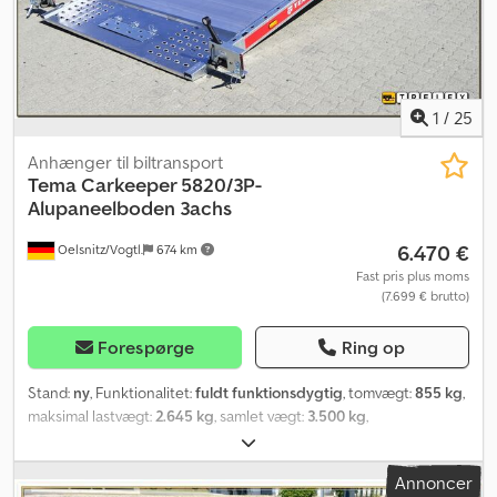
1
/
25
Anhænger til biltransport
Tema
Carkeeper 5820/3P-
Alupaneelboden 3achs
6.470 €
Oelsnitz/Vogtl.
674 km
Fast pris plus moms
(7.699 € brutto)
Forespørge
Ring op
Stand:
ny
, Funktionalitet:
fuldt funktionsdygtig
, tomvægt:
855 kg
,
maksimal lastvægt:
2.645 kg
, samlet vægt:
3.500 kg
,
akslekonfiguration:
3 aksler
, længde af lastrum:
5.660 mm
,
læsningsbredde:
2.090 mm
, samlet længde:
7.860 mm
, samlet
Annoncer
bredde:
2.280 mm
, affjedring:
anden
, dækstørrelse:
195/55R10C
,