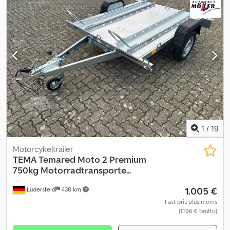
1
/
19
Motorcykeltrailer
TEMA
Temared Moto 2 Premium
750kg Motorradtransporte...
1.005 €
Lüdersfeld
438 km
Fast pris plus moms
(1.196 € brutto)