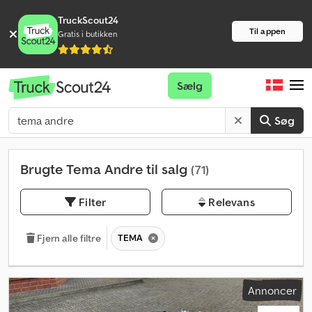
TruckScout24
Til appen
Gratis i butikken
Sælg
Søg
Brugte Tema Andre til salg
(71)
Filter
Relevans
TEMA
Fjern alle filtre
Annoncer