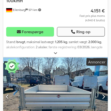
100KmH
4.151 €
Eilenburg
571 km
Fast pris plus moms
(4.940 € brutto)
Forespørge
Ring op
Stand:
brugt
, maksimal lastvægt:
1.205 kg
, samlet vægt:
2.000 kg
,
akslekonfiguration:
2 aksler
, første registrering:
03/2026
, længde
af lastrum:
2.940 mm
, læsningsbredde:
1.570 mm
, lastepladshøjde:
1.840 mm
, samlet bredde:
2.050 mm
, total højde:
2.405 mm
, A43
Annoncer
GW26PGA00760, kasseanhænger fra fabrikatet STEMA, type
STPK .2.P18.2, P-Box, . WSETK0P04 Totalvægt: 2.000 kg, lavlæsser, 2
fløjdøre, 3,05 m x 1,55 m x 1,95 m ...og meget mere. Kasse:
Ventilationsspalter for optimal udluftning * 15 mm tykke
krydsfinerplader af flerlagstræ med hvid PVC-belægning *
Aluminiumprofiler med variable surringspunkter * Dørvariant:
fløjdøre Dsdpoyqdtnsfx Ankock * Dørhængsler galvanisk forzinket
* Låsbart drejestangslås * Manøvregreb Ladeflade og bund:
Sammenhængende, skridsikker og vandfast finerbund (birke) * 12
mm tyk * ekstra tværgående bjælker til bundstøtte Lysinstallation: