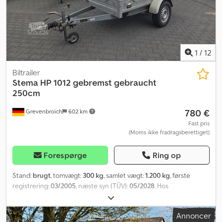
1
/
12
Biltrailer
Stema
HP 1012 gebremst gebraucht
250cm
780 €
Grevenbroich
602 km
Fast pris
(Moms ikke fradragsberettiget)
Forespørge
Ring op
Stand:
brugt
, tomvægt:
300 kg
, samlet vægt:
1.200 kg
, første
registrering:
03/2005
, næste syn (TÜV):
05/2028
, Hos
ANHÄNGERWIRTZ er mange modeller tilgængelige online. Køb
nemt og døgnet rundt online på trailershop.de. Afhent selv eller få
Annoncer
leveret. Den online markedsplads for din nye trailer tilbyder