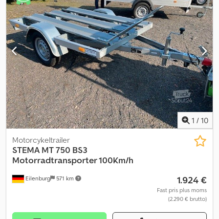
for fejl og mellemsalg, køretøjet er ikke klargjort. Djdjym Ihujpfx
Ankeck
1
/
10
Motorcykeltrailer
STEMA
MT 750 BS3
Motorradtransporter 100Km/h
1.924 €
Eilenburg
571 km
Fast pris plus moms
(2.290 € brutto)