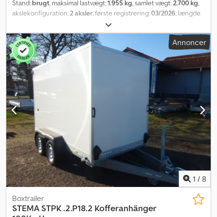
Stand:
brugt
, maksimal lastvægt:
1.955 kg
, samlet vægt:
2.700 kg
,
akslekonfiguration:
2 aksler
, første registrering:
03/2026
, længde
af lastrum:
2.940 mm
, læsningsbredde:
1.810 mm
, lastepladshøjde:
1.890 mm
, samlet bredde:
2.310 mm
, total højde:
2.415 mm
, A44
Annoncer
GW26PGA00230, kasseanhænger fra producenten STEMA, type
STPK.2.P18.2, P-Box, totalvægt: 2.700 kg, lavlader, påløbsbremse, 2
fløjdøre, 3,05 m x 1,55 m x 1,89 m. Der tages forbehold for fejl og
mellemsalg. Dodpsyqdrqsfx Anksck
1
/
8
Boxtrailer
STEMA
STPK .2.P18.2 Kofferanhänger