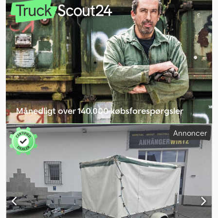
GW26NG000301 Høj-laster tandemtrailer, fabrikat STEMA, type
SySTEMA SH .2, samlet vægt: 2.700 kg, Djdpeym Igwsfx Ankeck Høj-
laster med lavramme, 4,01 m x 1,83 m, 10" dæk, 100 km/t Læsehøjde:
600 mm Der tages forbehold for fejl og mellemsalg.
Månedligt over 140.000 købsforespørgsler
Vælg forhandlerpakke
Annoncer