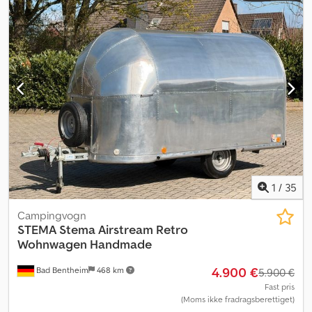
stærke mærkevarer! Over 850 nye trailere på lager. Over 130
brugte trailere er konstant på tilbud. Uforpligtende eksempel:
Brugt trailer, lavplatform med kasse og vejrskærm. 40 cm høje
vægge med rækværk og H-formet stel foran. Bagstøtter,
støttehjul. Stand i forhold til alder og brug. Med gyldig syn.
Dodpjzp Ebvofx Anksck Traileren er klar til brug og kan anvendes
med det samme uden vejrskærm. Samlet højde ca. 200 cm.
Lastflade ca. l/b/h: 250x125x40 cm. Traileren sælges som den er og
kræver reparation! Salget foregår via telefonisk bestilling på
følgende tidspunkter: Mandag til fredag kl. 08.00-12.30 og kl. 14.00-
18.00. Ophavsret - varemærkebeskyttelse anvendt stema
vejrskærm 07/26 ccex kili
1
/
35
Campingvogn
STEMA
Stema Airstream Retro
Wohnwagen Handmade
4.900 €
Bad Bentheim
468 km
5.900 €
Fast pris
(Moms ikke fradragsberettiget)