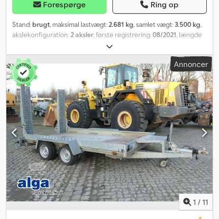
Forespørge
Ring op
Stand:
brugt
, maksimal lastvægt:
2.681 kg
, samlet vægt:
3.500 kg
,
akslekonfiguration:
2 aksler
, første registrering:
08/2021
, længde
af lastrum:
3.600 mm
, læsningsbredde:
1.800 mm
, lastepladshøjde:
200 mm
, samlet bredde:
2.400 mm
, total højde:
2.100 mm
,
Annoncer
Autotransportopbygning, varmgalvaniseret, V-trækstang,
skovlhylde, 20 cm høje svejsede sider, gangbare stålskærme, 4
surringsprofiler per side, gulv af alu-dørkplade, bagrampe,
"Stema/Knott" aksel(er), støddæmpere, heavy-duty støttehjul,
påløbsbremse, håndbremse, køretøjet kan være påsat eller
påtrykt reklame. Dodjy Nu Nlspfx Ankjck SI86465 Vores tilbud er
som udgangspunkt uden ny synsgodkendelse (TÜV). Hvis ny TÜV-
godkendelse ønskes, udarbejder vi gerne et tilbud fra vores
samarbejdsværksteder! Køretøjet kan være påsat eller påtrykt
reklame. Vores generelle leverings- og betalingsbetingelser
gælder. Vi udarbejder gerne et finansierings- eller leasingtilbud til
denne enhed. Kontakt os endelig!
1
/
11