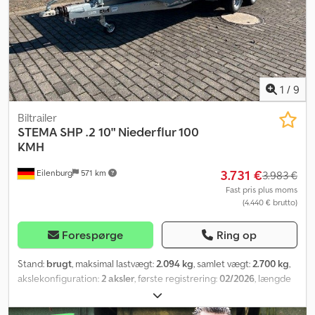
Køretøjet kan være påsat eller påtrykt reklame. Vores generelle
leverings- og betalingsbetingelser gælder. Vi udarbejder gerne et
finansierings- eller leasingtilbud til denne enhed. Kontakt os
endelig! Dcsdpfxjy Nu Rvo Ankok
1
/
9
Biltrailer
STEMA
SHP .2 10" Niederflur 100
KMH
3.731 €
Eilenburg
571 km
3.983 €
Fast pris plus moms
(4.440 € brutto)
Forespørge
Ring op
Stand:
brugt
, maksimal lastvægt:
2.094 kg
, samlet vægt:
2.700 kg
,
akslekonfiguration:
2 aksler
, første registrering:
02/2026
, længde
af lastrum:
4.000 mm
, læsningsbredde:
1.830 mm
, lastepladshøjde:
350 mm
, samlet bredde:
1.960 mm
, total højde:
1.020 mm
, A12