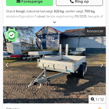
Forespørge
Ring op
Stand:
brugt
, maksimal lastvægt:
622 kg
, samlet vægt:
750 kg
,
akslekonfiguration:
1 aksel
, første registrering:
05/2025
, længde af
lastrum:
1.975 mm
, læsningsbredde:
1.444 mm
, samlet bredde:
1.550 mm
, total højde:
600 mm
, A28 GW26GA00654 Fabrikant:
Annoncer
STEMA, Type: MT 750 BS3, 100 km/t... og meget mere. Lastehøjde:
580 mm Djdpfx Aeyn Ugysnkjck Der tages forbehold for fejl og
mellemsalg.
1
/
12