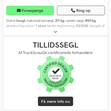
Forespørge
Ring op
Stand:
brugt
, maksimal lastvægt:
211 kg
, samlet vægt:
850 kg
,
akslekonfiguration:
1 aksel
, første registrering:
03/2026
, længde af
lastrum:
2.070 mm
, læsningsbredde:
1.080 mm
, samlet bredde:
1.495 mm
, total højde:
1.150 mm
, A57 GW26GA01495,
Dcodpfxeyqdq Hs Ankok Signaturer fra Eintracht Frankfurt-
TILLIDSSEGL
spillere efterfølgende påført med klarlak Produktinformationer
"STEMA FT 8.5-20-10.1B" inkl. støttehjul og støddæmpere til 100
Af TruckScout24 certificerede forhandlere
km/t med bekræftelse* * optimal vejstabilitet takket være robust
chassis med sikkerheds-V-træk * robust gummiaffjedret aksel
med uafhængig hjulophæng * vedligeholdelsesfri kompakt
hjulleje * solide sider med dobbelt korrosionsbeskyttelse via
GALVALUME (aluzinkbelægning) * store og robuste surringskroge
til lastsikring (afhængig af model) * stabile vinkelhåndtag i
støbejern (afhængig af model) * skridsikker, vandfast finérbund *
multifunktionslygter beskyttet på alle sider * inkl. låg Lavtbygget
trailer, fabrikat STEMA, type FT 8.5-20-10.1 med låg, totalvægt: 850
Få mere info nu
kg, med påløbsbremse, lågfarve: grøn/hvid, 100 km/t ...og meget
mere. Forbehold for fejl og mellemsalg.