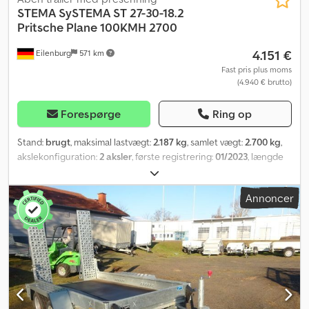
STEMA
SySTEMA ST 27-30-18.2
Pritsche Plane 100KMH 2700
4.151 €
Eilenburg
571 km
Fast pris plus moms
(4.940 € brutto)
Forespørge
Ring op
Stand:
brugt
, maksimal lastvægt:
2.187 kg
, samlet vægt:
2.700 kg
,
akslekonfiguration:
2 aksler
, første registrering:
01/2023
, længde
af lastrum:
3.010 mm
, læsningsbredde:
1.830 mm
, lastepladshøjde:
350 mm
, samlet bredde:
2.290 mm
, total højde:
2.785 mm
, A48
Annoncer
GW26000051 Lavlæssetrailer fabr. STEMA, type SySTEMA ST 27-
30-18.2, med presenning og bøjlekonstruktion Premium 150 cm
(185 cm indvendig højde), tilladt totalvægt: 2.700 kg, med
påløbsbremse, 100 km/t Dodsytzubepfx Ankock Forbehold for fejl
og mellemsalg.