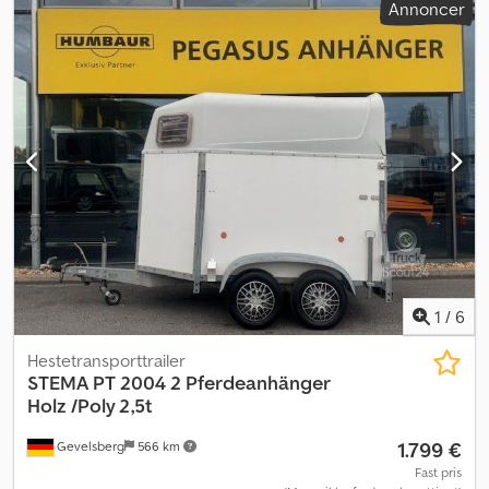
Annoncer
Gasforbindelse * Solkollektor * Reservehjul * Markise * Strøm 12V
- 24V * Dimensioner: 270 cm L x 152 cm B x 192 cm H *
Sengepladsens dimensioner: 190 cm L x 145 cm B ÅBNINGSTIDER
Mandag - fredag fra 09:00 - 17:00 (efter aftale...)
KONTAKTOPLYSNINGER Telefon: WhatsApp E-mail: Dcsdpfxoyytywj
Ankek Transit- og toldplader (eksportnummer) kan fås hos os.
Med forbehold for fejl, trykfejl og mellemsalg. Tekniske
specifikationer og udstyr skal kontrolleres separat. Den faktiske
tilstand i henhold til kontrakten er kun den, der er inspiceret på
stedet og skriftligt bekræftet på tidspunktet for købet. Vi beder
om, at du aftaler en tid...
1
/
6
Hestetransporttrailer
STEMA
PT 2004 2 Pferdeanhänger
Holz /Poly 2,5t
1.799 €
Gevelsberg
566 km
Fast pris