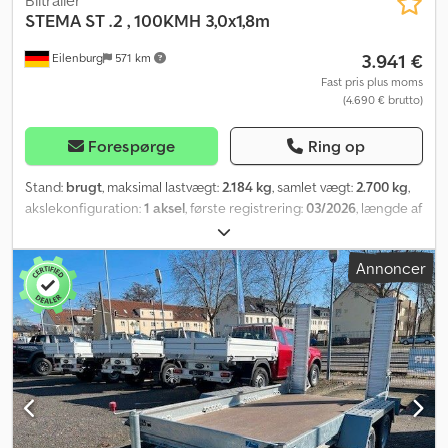
Biltrailer
STEMA
ST .2 , 100KMH 3,0x1,8m
3.941 €
Eilenburg
571 km
Fast pris plus moms
(4.690 € brutto)
Forespørge
Ring op
Stand:
brugt
, maksimal lastvægt:
2.184 kg
, samlet vægt:
2.700 kg
,
akslekonfiguration:
1 aksel
, første registrering:
03/2026
, længde af
lastrum:
3.070 mm
, læsningsbredde:
1.830 mm
, lastepladshøjde:
350 mm
, samlet bredde:
2.320 mm
, total højde:
970 mm
, A54
Annoncer
GW26NG000061, * 100 km/t version med monterede
støddæmpere Dcsdpfx Anjyqdr Djkjk * Sikker og professionel
vinkel-låsemekanisme i støbestål * Robust og holdbar
hængselskinner * Vedligeholdelsesfri gummifjederaksel og
kvalitetsdæk * Nedklappelige for- og bagvægge * Sikkerhedslys
beskyttet på alle sider * Dobbelt korrosionsbeskyttelse med
aluminium-zink-belægning GALVALUME * Undervognsbeskyttelse
ifølge EU-standard Lavlæsser med tandemaksel, fabrikat STEMA,
type SySTEMA ST .2, totalvægt: 2.700 kg, påløbsbremset, 3,01 m x