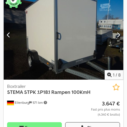
3.500 kg, lavlæsser, påløbsbremset, 100 km/t, med aluramper, 3,53
m x 1,65 m ...og meget mere. Forbehold for fejl og mellemsalg.
Dsdpfx Aoym Ihzjnkjck
1
/
8
Boxtrailer
STEMA
STPK .1.P18.1 Rampen 100KmH
3.647 €
Eilenburg
571 km
Fast pris plus moms
(4.340 € brutto)