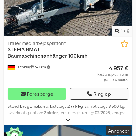
1,83 m, 100 km/t ...og meget mere. Forbehold for fejl og mellemsalg.
1
/
6
Trailer med arbejdsplatform
STEMA
BMAT
Baumaschinenanhänger 100kmh
4.957 €
Eilenburg
571 km
Fast pris plus moms
(5.899 € brutto)
Forespørge
Ring op
Stand:
brugt
, maksimal lastvægt:
2.775 kg
, samlet vægt:
3.500 kg
,
akslekonfiguration:
2 aksler
, første registrering:
02/2026
, længde
af lastrum:
3.530 mm
, læsningsbredde:
1.650 mm
, samlet bredde:
2.435 mm
, total højde:
2.130 mm
, A15 GW26MG00273
Annoncer
Entreprenørmaskinetransporter, fabr. A, type BMAT, totalvægt: