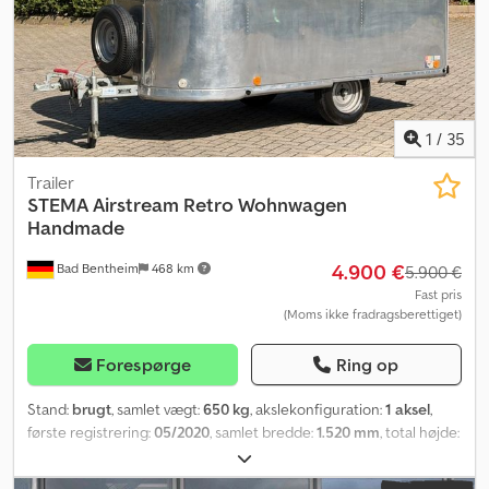
1
/
35
Trailer
STEMA
Airstream Retro Wohnwagen
Handmade
4.900 €
Bad Bentheim
468 km
5.900 €
Fast pris
(Moms ikke fradragsberettiget)
Forespørge
Ring op
Stand:
brugt
, samlet vægt:
650 kg
, akslekonfiguration:
1 aksel
,
første registrering:
05/2020
, samlet bredde:
1.520 mm
, total højde:
1.920 mm
, Produktionsår:
2020
, * 4.900,- € * Stema Airstream
Retro-campingvogn, håndlavet * Fast sengeplads *