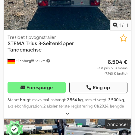
13-polet stik, EU-udstyr * Moderne multifunktionsbelysning * Med
tågelygte bag * Med baklys * Positionslygter Der tages forbehold
for fejl og mellemsalg.
1
/
11
Tresidet tipvognstrailer
STEMA
Trius 3-Seitenkipper
Tandemachse
6.504 €
Eilenburg
571 km
Fast pris plus moms
(7.740 € brutto)
Forespørge
Ring op
Stand:
brugt
, maksimal lastvægt:
2.564 kg
, samlet vægt:
3.500 kg
,
akslekonfiguration:
2 aksler
, første registrering:
01/2024
, længde
af lastrum:
3.015 mm
, læsningsbredde:
1.850 mm
, lastepladshøjde:
345 mm
, samlet bredde:
4.049 mm
, total højde:
2.015 mm
, A4
Annoncer
Gw26GA00043 3.500 kg, med påløbsbremse, højtlæsser, elektrisk
pumpe, alu-beklædning, baghængt pendelbagsmæk. Forbehold