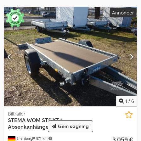
Annoncer
1
/
6
Biltrailer
STEMA
WOM STS XT .1
Gem søgning
Absenkanhänger 100KMH
3.059 €
Eilenburg
571 km