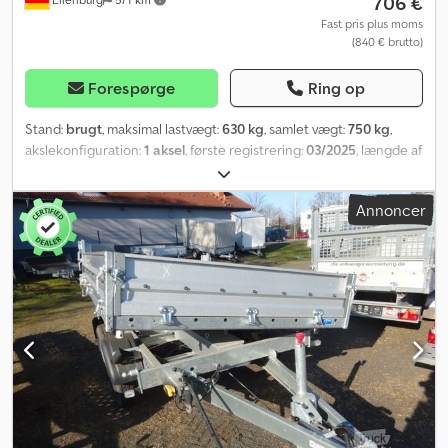
706 €
Fast pris plus moms
(840 € brutto)
Forespørge
Ring op
Stand:
brugt
, maksimal lastvægt:
630 kg
, samlet vægt:
750 kg
,
akslekonfiguration:
1 aksel
, første registrering:
03/2025
, længde af
lastrum:
2.070 mm
, læsningsbredde:
1.145 mm
, lastepladshøjde:
330 mm
, samlet bredde:
1.495 mm
, total højde:
870 mm
, A62
Annoncer
GW26RGA30254, type FT 7.5-20-10.1, åbent lad, WSE01AKC7,
totalvægt 750 kg, 100 km/t, støttehjul monteret ...og meget mere.
Køretøjet er ikke klargjort. Forbehold for fejl og mellemsalg.
Dedpsyqdrkefx Ankock