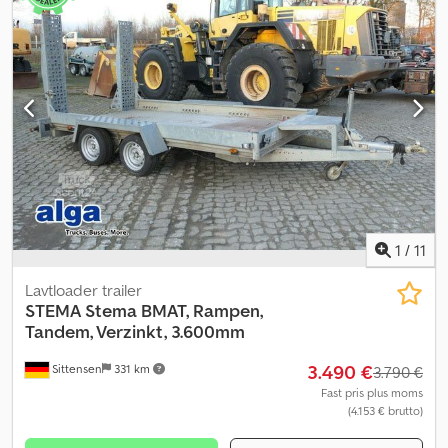
1
/
11
Lavtloader trailer
STEMA
Stema BMAT, Rampen,
Tandem, Verzinkt, 3.600mm
3.490 €
Sittensen
331 km
3.790 €
Fast pris plus moms
(4.153 € brutto)