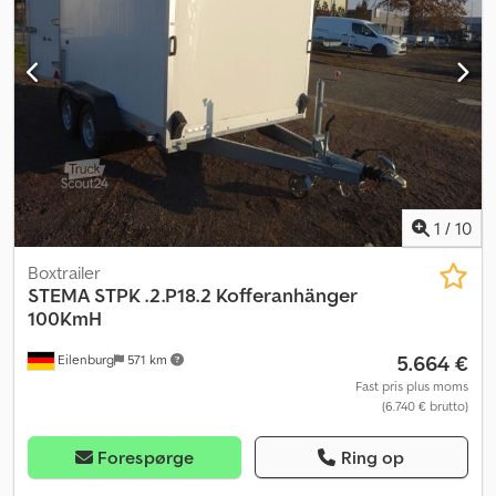
højlastrailer, elektrisk pumpe, alu-beklædning, bagpendelbord.
Forbehold for fejl og mellemsalg, køretøjet er ikke klargjort.
1
/
10
Boxtrailer
STEMA
STPK .2.P18.2 Kofferanhänger
100KmH
5.664 €
Eilenburg
571 km
Fast pris plus moms
(6.740 € brutto)
Forespørge
Ring op