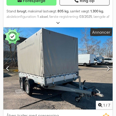
Forespørge
Ring op
Stand:
brugt
, maksimal lastvægt:
805 kg
, samlet vægt:
1.300 kg
,
akslekonfiguration:
1 aksel
, første registrering:
03/2025
, længde af
lastrum:
2.550 mm
, læsningsbredde:
1.500 mm
, lastepladshøjde:
1.840 mm
, samlet bredde:
2.030 mm
, total højde:
500 mm
, A41
Annoncer
GW26GA00983 Dcsdpfx Ajyqdq Tonkek Lukket kasseanhænger
fra STEMA, model STPK .1.P18.1 Rampe nedad, P-Box, første
registrering: 21.03.2025, tilladt totalvægt: 1.300 kg, med
påløbsbremse, 100 km/t Køretøj ikke klargjort Forbehold for fejl og
mellemsalg.
1
/
7
Åben trailer med presenning