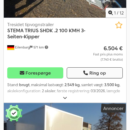
1
/
12
Tresidet tipvognstrailer
STEMA
TRIUS SHDK .2 100 KMH 3-
Seiten-Kipper
6.504 €
Eilenburg
571 km
Fast pris plus moms
(7.740 € brutto)
Forespørge
Ring op
Stand:
brugt
, maksimal lastvægt:
2.549 kg
, samlet vægt:
3.500 kg
,
akslekonfiguration:
2 aksler
, første registrering:
03/2026
, længde
af lastrum:
3.070 mm
, læsningsbredde:
1.750 mm
, lastepladshøjde:
345 mm
, samlet bredde:
2.010 mm
, total højde:
680 mm
, A40
Annoncer
NG000588, Dedsyn Uhkjpfx Ankock Trekants tiptrailer med
tandemaksel, fabrikant STEMA, type TRIUS SHDK .2 Zink-BW,
totalvægt: 3.500 kg, højlastrailer, hydraulisk tipbar med elektrisk
pumpe, bagpendellåge, 3,01 m x 1,83 m. 3.500 kg, påløbsbremset,