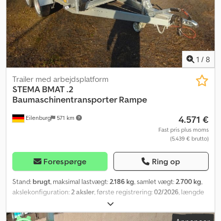
1
/
8
Trailer med arbejdsplatform
STEMA
BMAT .2
Baumaschinentransporter Rampe
4.571 €
Eilenburg
571 km
Fast pris plus moms
(5.439 € brutto)
Forespørge
Ring op
Stand:
brugt
, maksimal lastvægt:
2.186 kg
, samlet vægt:
2.700 kg
,
akslekonfiguration:
2 aksler
, første registrering:
02/2026
, længde
af lastrum:
3.005 mm
, læsningsbredde:
1.400 mm
, lastepladshøjde:
200 mm
, samlet bredde:
2.035 mm
, total højde:
2.130 mm
, A45