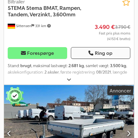
Biltrailer
STEMA
Stema BMAT, Rampen,
Tandem, Verzinkt, 3.600mm
3.490 €
Sittensen
331 km
3.790 €
Fast pris plus moms
(4.153 € brutto)
Forespørge
Ring op
Stand:
brugt
, maksimal lastvægt:
2.681 kg
, samlet vægt:
3.500 kg
,
akslekonfiguration:
2 aksler
, første registrering:
08/2021
, længde
af lastrum:
3.600 mm
, læsningsbredde:
1.800 mm
, lastepladshøjde:
200 mm
, samlet bredde:
2.400 mm
, total højde:
2.100 mm
,
Annoncer
Autotransportopbygning, varmgalvaniseret, V-trækstang,
skovlhylde, 20 cm høje svejsede sider, gangbare stålskærme, 4
surringsprofiler per side, gulv af alu-dørkplade, bagrampe,
"Stema/Knott" aksel(er), støddæmpere, heavy-duty støttehjul,
påløbsbremse, håndbremse, køretøjet kan være påsat eller
påtrykt reklame. SI86465 Vores tilbud er som udgangspunkt uden
ny synsgodkendelse (TÜV). Hvis ny TÜV-godkendelse ønskes,
udarbejder vi gerne et tilbud fra vores samarbejdsværksteder!