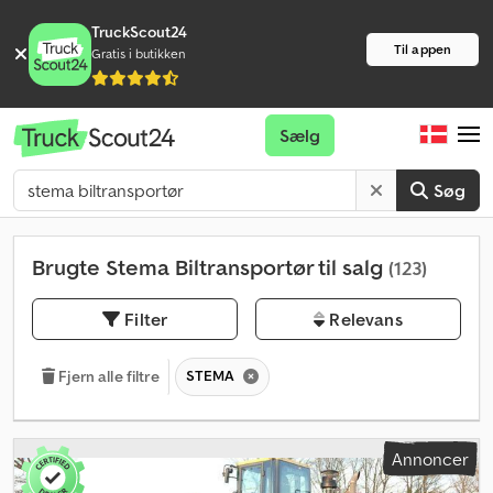
TruckScout24
Til appen
Gratis i butikken
Sælg
Søg
Brugte Stema Biltransportør til salg
(123)
Filter
Relevans
STEMA
Fjern alle filtre
Annoncer