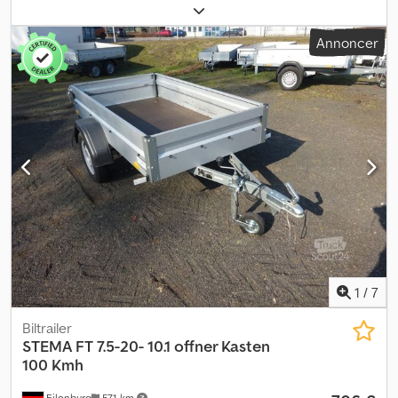
lastrum:
3.010 mm
, læsningsbredde:
1.830 mm
, lastepladshøjde:
350 mm
, samlet bredde:
1.960 mm
, total højde:
1.000 mm
, A58
Annoncer
GW26GA00050, højtlæsser fra STEMA, model SySTEMA SH .1,
totalvægt: 1.500 kg, åben lad, 3,01 m x 1,83 m, 100 km/t,
påløbsbremse, lavt chassis... meget mere. Der tages forbehold for
fejl og mellemsalg. Dcedeyqdrdopfx Ankok
1
/
7
Biltrailer
STEMA
FT 7.5-20- 10.1 offner Kasten
100 Kmh
Eilenburg
571 km