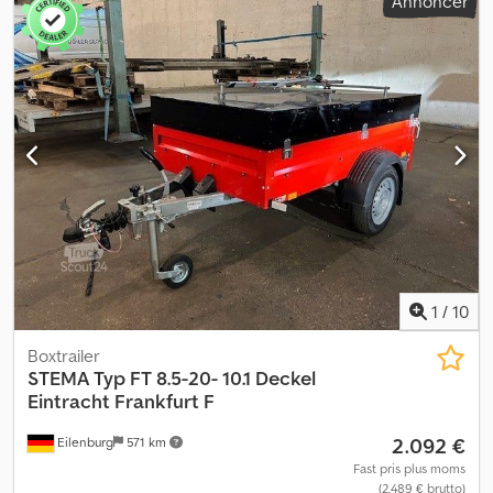
Annoncer
GW26G000189, Byggemaskinetrailer fra fabrikat STEMA, type
BMAT .2, Totalvægt: 2.700 kg, med stålopkørselsramper,
påløbsbremse, 100 km/t, 3,01 m x 1,40 m 100 km/t støddæmpere
monteret* Tandem lavlæstrailer valgfrit med STEMA V-trækstang
eller centerrør * Svejset og varmgalvaniseret chassis af massivt
stålplade * For- og sidevægge i 3 mm svejset sortplade * 20 cm
høje svejsede sider * Gennemgående finerbund (18 mm tyk),
valgfrit med ekstra aluminiumsdørkpladebund (3 mm tyk) Dedpfx
Anoyqdqmjkeck * Betrædelige stålkantskærme for nem på- og
afstigning * 2 længdebjælker for optimal lastfordeling, og meget
mere. Der tages forbehold for fejl og mellemsalg.
1
/
10
Boxtrailer
STEMA
Typ FT 8.5-20- 10.1 Deckel
Eintracht Frankfurt F
2.092 €
Eilenburg
571 km
Fast pris plus moms
(2.489 € brutto)