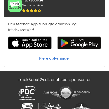
TruckScout24
Gratis i butikken
Den førende app til brugte erhvervs- og
fritidskøretøjer!
Flere oplysninger
TruckScout24.dk er officiel sponsor for: