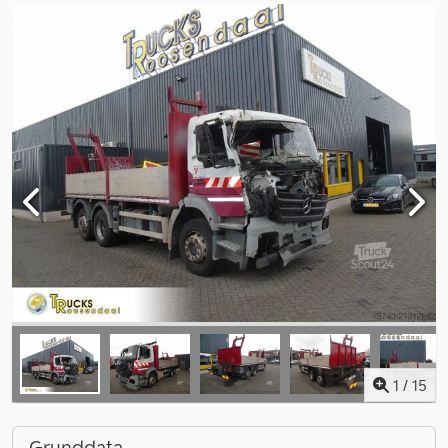
1
/
15
Grunddata