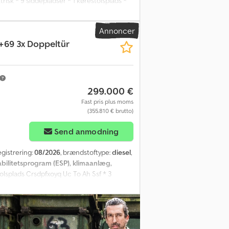
trisk * 9 siddepladser * 1 kørestolsplads *
til fører * Tagklimaanlæg * Opvarmning af
erkabinen * Håndtag * Stop-knapper *
Annoncer
dedøre * Klapsæder Credetw Iy Eopfx Ah Sef
2+69 3x Doppeltür
 * Indbytningsmulighed * Mellem­salg, fejl
299.000 €
Fast pris plus moms
(355.810 € brutto)
Send anmodning
registrering:
08/2026
, brændstoftype:
diesel
,
abilitetsprogram (ESP), klimaanlæg,
tolsplads Crsdpfxoyq Uc To Ah Ssf * 3
l og ændringer forbeholdes