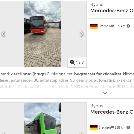
Bybus
forpligtende tilbud, med forbehold for fejl og mellemsalg. Billedet behøver 
Mercedes-Benz
C
9196613x, 43+1 siddepladser, tysk, engelsk. Crodpfoy T Tprjx Ah Sef
Bremen
355 km
1
/
7
Stand:
klar til brug (brugt)
, Funktionalitet:
begrænset funktionalitet
, kilom
diesel
, antal sæder:
30
, antal ståpladser:
53
, geartype:
automatisk
, akslekon
retarder
, affjedring:
luft
, samlet længde:
1.200 mm
, Produktionsår:
2013
, Uds
stabilitetsprogram (ESP), fartpilot, helårsdæk, servostyring, sædevarmer
røvekøres. Syn skal udføres på ny. Cjdpfxjzrvzle Ah Serf
Bybus
Mercedes-Benz
C
Bremen
355 km