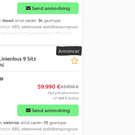
Send anmodning
e:
diesel
, antal sæder:
34
, geartype:
 Udstyr:
ABS, elektronisk stabilitetsprogram
ende levering * Automatgear * Affjedret
adser * 18 ståpladser Csdpfx Ahezgpw Ns
maanlæg til føreren * Affjedret førersæde *
Annoncer
lysning, hvid og blå * USB-opladningsporte
inienbus 9 Sitz
kamera * Tre overvågningskameraer *
hl
trafik * Regionaltrafik * Nedfældelige
r mulig * Indbytning er mulig * Mellemsalg,
59.990 €
83.890 €
Fast pris plus moms
(71.388 € brutto)
Send anmodning
e:
elektrisk
, antal sæder:
10
, geartype:
 Udstyr:
ABS, elektronisk stabilitetsprogram