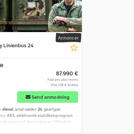
Annoncer
y Linienbus 24
87.990 €
Fast pris plus moms
(104.708 € brutto)
Send anmodning
e:
diesel
, antal sæder:
24
, geartype:
styr:
ABS, elektronisk stabilitetsprogram
ende levering * Automatgear * Affjedret
zq Tkns Ah Sof * 24 siddepladser * Plads