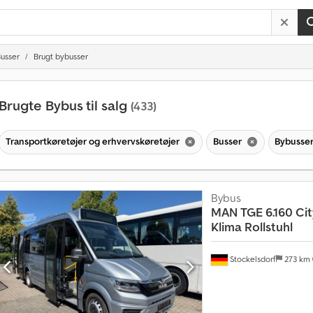
usser
Brugt bybusser
Brugte Bybus til salg
(433)
Transportkøretøjer og erhvervskøretøjer
Busser
Bybusse
Bybus
MAN
TGE 6.160 Ci
Klima Rollstuhl
Stockelsdorf
273 km