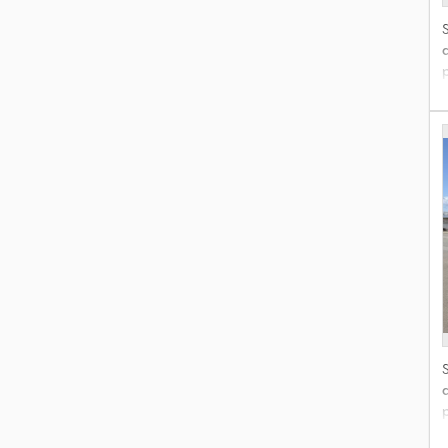
s
b
t