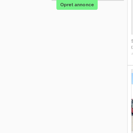
Opret annonce
(