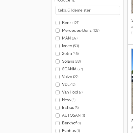
Producent:
Benz
(127)
Mercedes-Benz
(127)
MAN
(87)
S
Iveco
(53)
Setra
(46)
Solaris
(33)
A
SCANIA
(27)
Volvo
(22)
VDL
(12)
Van Hool
(7)
Hess
(3)
Irisbus
(3)
AUTOSAN
(1)
Berkhof
(1)
Evobus
(1)