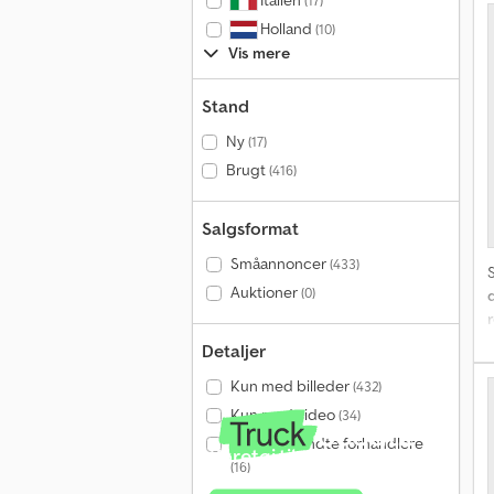
Italien
(17)
u
Holland
(10)
1
Vis mere
Stand
Ny
(17)
Brugt
(416)
Salgsformat
Småannoncer
(433)
Auktioner
(0)
Detaljer
p
Kun med billeder
(432)
Kun med video
(34)
Kun godkendte forhandlere
Køretøj til salg?
(16)