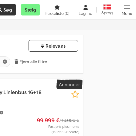
Søg
Sælg
Sprog
Huskeliste
(0)
Log ind
Menu
Relevans
r
Fjern alle filtre
Annoncer
ty Linienbus 16+18
99.999 €
110.000 €
Fast pris plus moms
(118.999 € brutto)