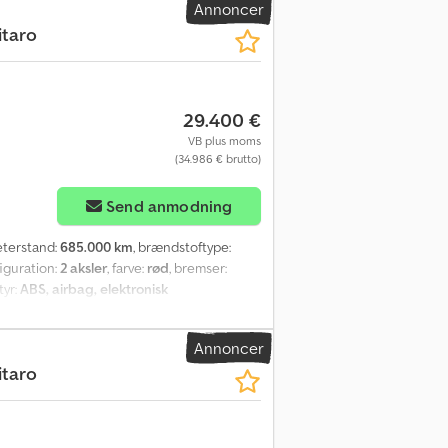
Annoncer
ikke at svare til tilbuddet. Intern nummer
itaro
29.400 €
VB plus moms
(34.986 € brutto)
Send anmodning
eterstand:
685.000 km
, brændstoftype:
figuration:
2 aksler
, farve:
rød
, bremser:
tyr:
ABS, airbag, elektronisk
, Køretøjet er stadig registreret, og det kan
Annoncer
itaro