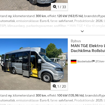
1
/
33
Stand:
ny
, kilometerstand:
300 km
, effekt:
120 kW (163,15 hk)
, brændstoftyp
automatisk
, emissionsklasse:
Euro 6
, farve:
sølvfarvet
, Produktionsår:
2026
,
(ESP), klimaanlæg, parkeringsvarmer, sodfilter
, * MAN TGE * Klar til omgå
førersæde * Massagesæde til føreren * Fartpilot * Bakkamera * 16 siddepl
orf * Plads til kørestol * Automatgear * Fartpilot * Multifunktionsrat * Kli
Klimaanlæg i taget * Parkeringsvarmer * Varme i passagerkabinen * LED-be
Bybus
MAN
TGE Elektro L
i passagerkabinen * Støttehåndtag * Stopknapper * Kørestolsrampe * Bak
Dachklima Rollstu
ntiskridbelægning * Elektriske svingdøre, 1 foran, 1 bagpå (dobbelt) * Linje
sæder * Assistent-systemer * Destinationsvisning * Tagluge * Finansiering e
fejl og ændringer forbeholdes
Stockelsdorf
273 km
1
/
20
Stand:
ny
, kilometerstand:
300 km
, effekt:
100 kW (135,96 hk)
, brændstoftyp
automatisk
, emissionsklasse:
Euro 6
, farve:
sølvfarvet
, Produktionsår:
2025
,