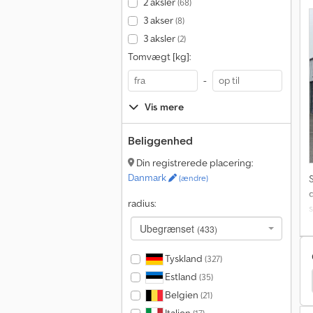
t
2 aksler
(68)
3 akser
(8)
3 aksler
(2)
d
Tomvægt [kg]:
-
Vis mere
Beliggenhed
Din registrerede placering:
Danmark
(ændre)
radius:
Ubegrænset
(433)
s
Tyskland
(327)
p
Estland
(35)
Mercedes-Benz Citaro
Belgien
(21)