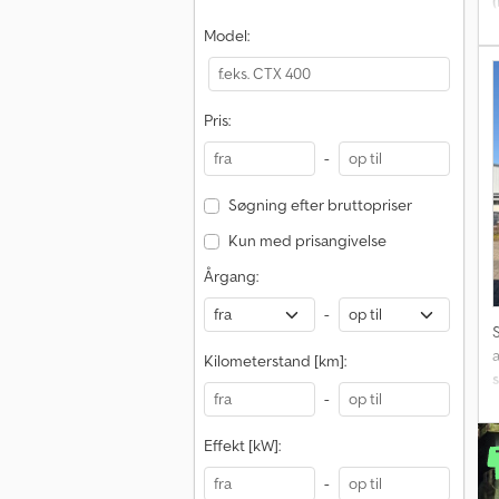
Model:
*
Pris:
-
Søgning efter bruttopriser
Kun med prisangivelse
Årgang:
-
Kilometerstand [km]:
s
-
Effekt [kW]:
-