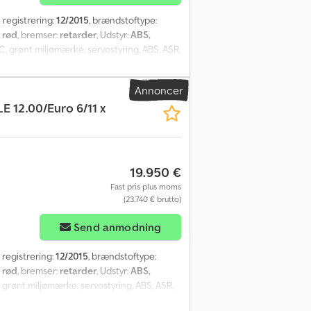
e registrering:
12/2015
, brændstoftype:
:
rød
, bremser:
retarder
, Udstyr:
ABS,
C, grønt miljømærke, servostyring, ABS, ASR,
ra varme, højttalere, mikrofon,
: 43+1, ståendepladser: 30, 1
Annoncer
r. side, rampe til kørestol, LAWO-matrix, 2
E 12.00/Euro 6/11 x
 Tofx Ah Sorf
19.950 €
Fast pris plus moms
(23.740 € brutto)
Send anmodning
e registrering:
12/2015
, brændstoftype:
:
rød
, bremser:
retarder
, Udstyr:
ABS,
 grønt miljømærke, servostyring, ABS, ASR,
a varme, højttalere, mikrofon, stereoanlæg