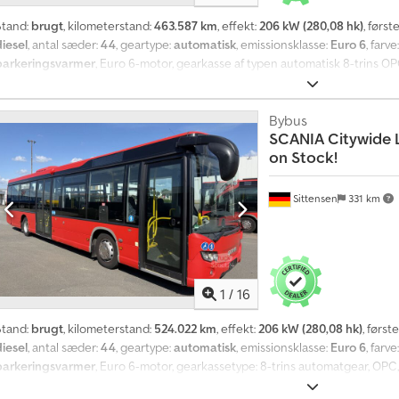
Stand:
brugt
, kilometerstand:
463.587 km
, effekt:
206 kW (280,08 hk)
, først
diesel
, antal sæder:
44
, geartype:
automatisk
, emissionsklasse:
Euro 6
, farve
parkeringsvarmer
, Euro 6-motor, gearkasse af typen automatisk 8-trins OP
hæve- og sænkesystem, knæled, retarder, klimaanlæg ved førerpladsen, ekst
tereoanlæg med radio, luftdøre foran og bred midterdør, antal siddepladser
ørnevognsrum, 1 plads til kørestol, håndstang, 2 sammenklappelige vinduer p
Bybus
SCANIA
Citywide L
aglemmer, opvarmede sidespejle, elektrisk justerbare sidespejle. Cjdpjzpc I
on Stock!
Sittensen
331 km
1
/
16
Stand:
brugt
, kilometerstand:
524.022 km
, effekt:
206 kW (280,08 hk)
, først
diesel
, antal sæder:
44
, geartype:
automatisk
, emissionsklasse:
Euro 6
, farve
parkeringsvarmer
, Euro 6-motor, gearkassetype: 8-trins automatgear, OPC,
løfte- og sænkeanlæg, knæfald, retarder, klimaanlæg til førerkabinen, ekstr