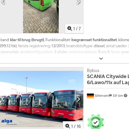
1
/
7
Stand:
klar til brug (brugt)
, Funktionalitet:
begrænset funktionalitet
, kilom
299,12 hk)
, første registrering:
12/2013
, brændstoftype:
diesel
, antal sæder:
automatisk
, akslekonfiguration:
2 aksler
, emissionsklasse:
Euro 6
, farve:
grø
længde:
1.200 mm
, Udstyr:
ABS, airbag, elektronisk stabilitetsprogram (ESP
Udskiftet motor ved 730.000 km. Codpfozrvxkox Ah Sorf
Bybus
SCANIA
Citywide 
6/Lawo/11x auf La
Sittensen
331 km
1
/
16