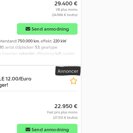
29.400 €
VB plus moms
(34.986 € brutto)
Send anmodning
eterstand:
750.000 km
, effekt:
220 kW
30
, antal ståpladser:
53
, geartype:
n
, bremser:
retarder
, affjedring:
luft
, samlet
), fartpilot, helårsdæk, servostyring
,
Annoncer
LE 12.00/Euro
ger!
22.950 €
Fast pris plus moms
(27.310 € brutto)
Send anmodning