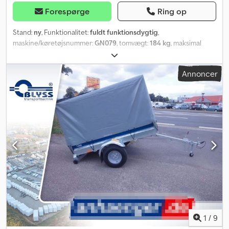
og mellemsalg forbeholdes.
Forespørge
Ring op
Stand:
ny
, Funktionalitet:
fuldt funktionsdygtig
,
maskine/køretøjsnummer:
GN079
, tomvægt:
184 kg
, maksimal
lastvægt:
566 kg
, samlet vægt:
750 kg
, akslekonfiguration:
1 aksel
,
længde af lastrum:
2.360 mm
, læsningsbredde:
1.250 mm
,
Annoncer
lastepladshøjde:
355 mm
, Ladekant, ræling og lignende - Klapbar
og aftagelig bagsmæk - Udstyret med robuste
vinkelhåndtagslukninger - Fast forsmæk - Stabil ræling - Stabilt og
boltet H-stativ Cedpeh Ewynjfx Ah Isha Ophængsmulighed til
presenninger og net - Monterede ophængsknapper til
fastgørelse af presenninger og net Chassis og ramme - Robust
chassis med tipbar trækstang - To gennemgående U-profilerede
langsgående og fire tværgående bærere - Kuglekobling med
sikkerhedsindikator - Delvist boltet og svejset chassis - Chassiset
er fulddyppet varmgalvaniseret Ladeflade og bund -
Gennemgående, skridsikker og vandfast finérbund - 9 mm tyk
Lysinstallationer - Moderne multifunktionsbaglygter - Med
tågelygte - 7-polet stik Hjul og aksler - Robust gummifjedret aksel
- Vedligeholdelsesfri kompakt hjulleje - Slagfaste skærme af
1
/
9
kunststof Surrings- og sikringsmuligheder - 4 surringsøjer,