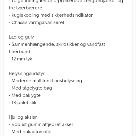
- To gennemgående U-profilerede længdebjælker og
tre tværbærere
- Kuglekobling med sikkerhedsindikator
- Chassis varmgalvaniseret
Lad og gulv
- Sammenhængende, skridsikker og vandfast
finérbund
- 12 mm tyk
Belysningsudstyr
- Moderne multifunktionsbelysning
- Med tågelygte bag
- Med baklygte
- 13-polet stik
Hjul og aksler
- Robust gummiaffjedret aksel
- Med bakautomatik