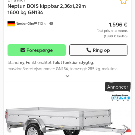
Neptun
BOIS kippbar 2,36x1,29m
1600 kg GN134
1.596 €
Nieder-Olm
713 km
Fast pris plus moms
(1.899 € brutto)
Forespørge
Ring op
Stand:
ny
, Funktionalitet:
fuldt funktionsdygtig
,
maskine/køretøjsnummer:
GN134
, tomvægt:
285 kg
, maksimal
lastvægt:
1.315 kg
, samlet vægt:
1.600 kg
, akslekonfiguration:
1
aksel
, længde af lastrum:
2.360 mm
, læsningsbredde:
1.290 mm
,
Annoncer
lastepladshøjde:
370 mm
, Sider, ræling og lignende - Aftageligt H-
stativ - Fuldsvejset ræling - Sidevægge af multiplex - Klapbar og
aftagelig for- og bagklap - Aftagelige sidevægge (boltet) - Kan
anvendes som platformstrailer Monteringsmulighed for
presenning og net - Monterede fastgørelsesknapper til
presenning og net Chassis og ramme - Svejset chassis med
tiptrækstang - To gennemgående U-profilerede længdebjælker
og tre tværstivere - Kuglekobling med sikkerhedsindikator -