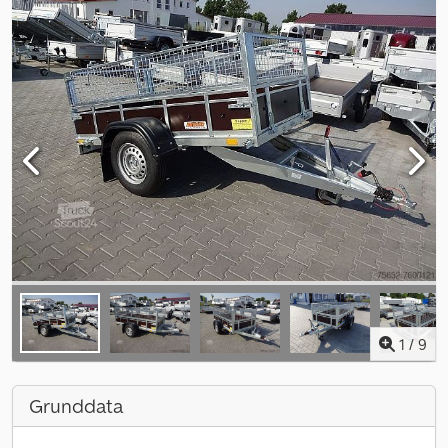
1
/
9
Grunddata