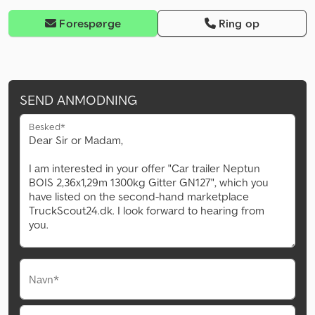
Forespørge
Ring op
SEND ANMODNING
Besked*
Navn*