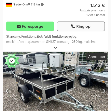
1.512 €
Nieder-Olm
713 km
Fast pris plus moms
(1.799 € brutto)
Forespørge
Ring op
Stand:
ny
, Funktionalitet:
fuldt funktionsdygtig
,
maskine/køretøjsnummer:
GN127
, tomvægt:
280 kg
, maksimal
lastvægt:
1.020 kg
, samlet vægt:
1.300 kg
, akslekonfiguration:
1
aksel
, længde af lastrum:
2.360 mm
, læsningsbredde:
1.290 mm
,
Annoncer
lastepladshøjde:
370 mm
, Sider, ræling og lignende - Aftageligt H-
stativ - Fuldsvejset ræling - Sidevægge af multiplex - Klapbar og
aftagelig for- og bagklap - Aftagelige sidevægge (boltet) - Kan
anvendes som platformstrailer Monteringsmulighed for
presenning og net - Monterede fastgørelsesknapper til
presenning og net Chassis og ramme - Svejset chassis med
tiptrækstang - To gennemgående U-profilerede længdebjælker
og tre tværstivere - Kuglekobling med sikkerhedsindikator -
Chassiset er varmgalvaniseret Cedpfxsd Uv Nls Ah Ieha Ladeflade
og bund - Sammenhængende, skridsikker og vandtæt
fenolbelagt krydsfinerbund - 12 mm tykkelse Lysudstyr - Moderne