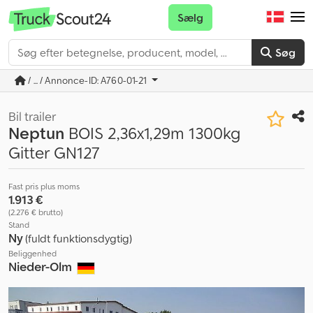
Sælg
Søg
/ ... / Annonce-ID: A760-01-21
Bil trailer
Neptun
BOIS 2,36x1,29m 1300kg
Gitter GN127
Fast pris plus moms
1.913 €
(2.276 € brutto)
Stand
Ny
(fuldt funktionsdygtig)
Beliggenhed
Nieder-Olm