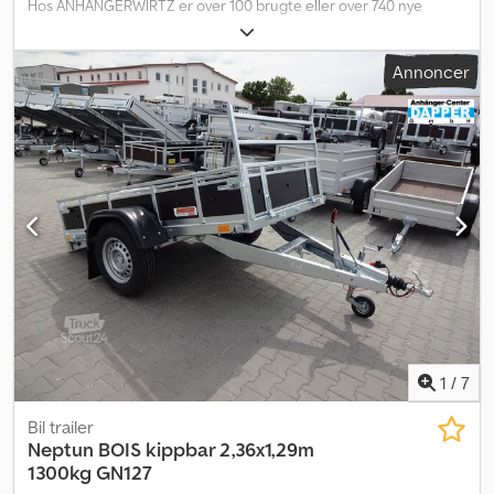
Hos ANHÄNGERWIRTZ er over 100 brugte eller over 740 nye
trailere tilgængelige direkte fra lager. Alternativt kan du nu sikre
dig din ønskemodel med ønsket udstyr og farve til en fordelagtig
Annoncer
pris. Chedpfxjn E Rups Ah Isa Ønsker du at købe den viste trailer
eller en anden model? Besigtigelse er udtrykkeligt ønsket, men
kan kun finde sted efter forudgående aftale! Aftale booking via:
Uforbindende eksempel: brugt Westfalia kasseanhænger
Comfort undervogn, lastrum ca. 260x130x30 cm Første
registrering: 1999 Tilgængelig efter aftale Syn udløbet (uden
TÜV/godkendelse), tydelige brugsspor – reparationer nødvendige
Traileren sælges som beset! Flere tilbud døgnet rundt i vores
onlineshop på trailershop.de Vi tilbyder indbytning af alle slags
trailere på stedet og finansiering fra 0 kr. i udbetaling. Besøg kun
efter aftale! Jägerhof 10 A 41516 Grevenbroich (Hülchrath)
Salgsåbningstider: Man-fre 08.00-12.30 og 14.00-18.00 used
westfalia kl3035 05/26
1
/
7
Bil trailer
Neptun
BOIS kippbar 2,36x1,29m
1300kg GN127