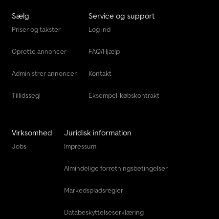
GmbH Burenkamp 18-20 46286 Dorsten - Wulfen Du kan også få
din ønsketrailer og tilbehør efter aftale her.
Sælg
Service og support
Priser og takster
Log ind
Oprette annoncer
FAQ/Hjælp
Administrer annoncer
Kontakt
Tillidssegl
Eksempel-købskontrakt
Virksomhed
Juridisk information
Jobs
Impressum
Almindelige forretningsbetingelser
Markedspladsregler
Databeskyttelseserklæring