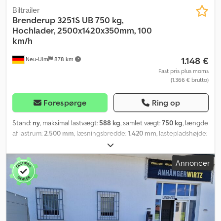
Biltrailer
Brenderup
3251S UB 750 kg,
Hochlader, 2500x1420x350mm, 100
km/h
1.148 €
Neu-Ulm
878 km
Fast pris plus moms
(1.366 € brutto)
Forespørge
Ring op
Stand:
ny
, maksimal lastvægt:
588 kg
, samlet vægt:
750 kg
, længde
af lastrum:
2.500 mm
, læsningsbredde:
1.420 mm
, lastepladshøjde:
350 mm
, lastepladsvolumen:
1,4 m³
, farve:
anden
, bygningshøjde:
960 mm
, arbejdsbredde:
1.490 mm
, Producent: Brenderup, Type:
Annoncer
Brenderup 3251S UB, Tipvogn, stål. Tilladt totalvægt: 750 kg,
ubremset. Nyttelast: 588 kg. Egenvægt: 162 kg. Kasse-mål: 2500 x
1420 x 350 mm. Dækstørrelse: 13 tommer. Ladehøjde: 610 mm. Alle
sidevægge kan afmonteres og klappes ned. Inkl. 6 surringsøjer.
Pris inkl. registreringsattest (del II og COC-dokumenter). Vi har et
stort antal trailere fra følgende producenter på lager: Brenderup,