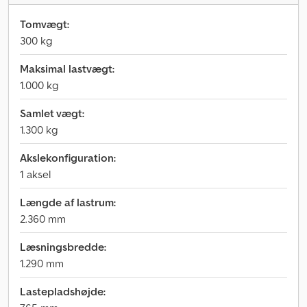
Tomvægt:
300 kg
Maksimal lastvægt:
1.000 kg
Samlet vægt:
1.300 kg
Akslekonfiguration:
1 aksel
Længde af lastrum:
2.360 mm
Læsningsbredde:
1.290 mm
Lastepladshøjde: