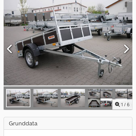
1
/
6
Grunddata