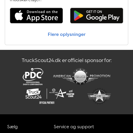
og 1260 mm i bredden, hvilket giver rigelig plads til forskellige
varer. Traileren er udstyret med en solid, boltet stålramme for
ekstra styrke. Bundpladen består af slidstærkt skridsikkert finer,
der tåler intensiv brug. Praktiske funktioner inkluderer støttehjul
for nem manøvrering samt monterede presenningknapper, som
Flere oplysninger
gør fastgørelse af presenning let. Sidevæggene er ligeledes
fremstillet af robust stål og har en højde på 300 mm, hvilket giver
ekstra beskyttelse til din last. Med gitterforhøjeren øges
væghøjden yderligere med 40 cm. Traileren er udstyret med V-
TruckScout24.dk er officiel sponsor for:
trækstang. Med en samlet længde på 2910 mm, samlet bredde på
1690 mm og en totalhøjde på 800 mm er den kompakt og let at
opbevare samt håndtere. For endnu større alsidighed leveres
traileren med en adskilt 40 cm gitterforhøjer. Mod et tillæg på 30
€ kan denne leveres fuldt monteret, så traileren tilpasses dine
specifikke behov. Tekniske data: - Støttehjul - Monterede
presenningknapper Totalvægt: 750 kg Egenvægt: 119 kg Nyttelast:
631 kg Længde på lasteflade: 2010 mm Bredde på lasteflade: 1260
mm Samlet bredde: 1690 mm Samlet længde: 2910 mm Samlet
højde: 800 mm Sidehøjde: 300 mm Sidevægsmateriale: Stål
Gitterforhøjer: 40 cm (fra overkant af sidevæg) Producent: Martz
Sælg
Service og support
Stiktype: 13-polet Trailertype: Kassevognstrailer Type trækstang: V-