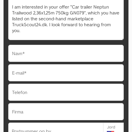
Navn*
E-mail*
Telefon
Firma
Jord
Postnummer og by