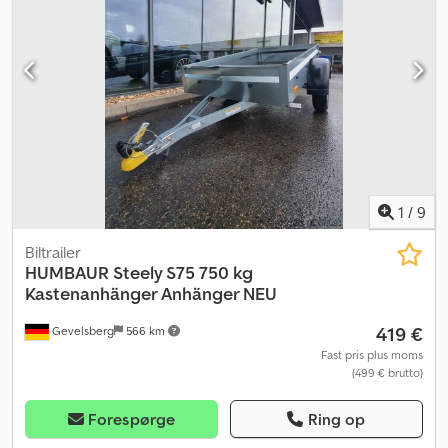
1
/
9
Biltrailer
HUMBAUR
Steely S75 750 kg
Kastenanhänger Anhänger NEU
419 €
Gevelsberg
566 km
Fast pris plus moms
(499 € brutto)
Forespørge
Ring op