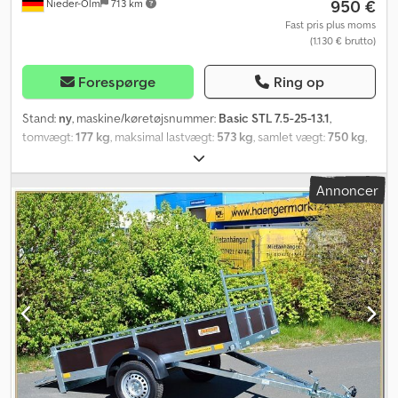
950 €
Nieder-Olm
713 km
Fast pris plus moms
(1.130 € brutto)
Forespørge
Ring op
Stand:
ny
, maskine/køretøjsnummer:
Basic STL 7.5-25-13.1
,
tomvægt:
177 kg
, maksimal lastvægt:
573 kg
, samlet vægt:
750 kg
,
akslekonfiguration:
1 aksel
, længde af lastrum:
2.510 mm
,
læsningsbredde:
1.250 mm
, lastepladshøjde:
350 mm
, Sidevæg,
Annoncer
ræling og lignende - Klapbar og aftagelig bagvæg - Med langvarig
og høj kvalitet korrosionsbeskyttelse - Sidevægge i stålplade med
Galvalume (aluminium-zink-belægning), enkeltvægget - STEMA-
sikkerhedslås med rød soft-greb - Fast forvæg - 35 cm høj
Ophængningsmulighed for presenninger og net - Monterede
ophængningsknapper til fastgørelse af presenninger og net
Chassis og ramme - Sikkerhedschassis med vippeanhængertræk
- Kuglekobling med sikkerhedsindikator - Delvist varmgalvaniseret
- Boltet chassis - Plastbeskyttelse på kuglekobling Lad og bund -
Gennemgående, skridsikker og vandfast finérbund - 9 mm tyk
Lysudstyr - Moderne multifunktionsbelysning - Med tågelygte bag
- 13-polet stik Hjul og aksler - Robust gummiaffjedret aksel -