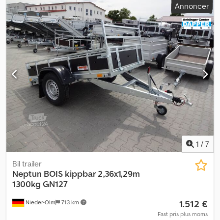
Annoncer
pris. Ønsker du at købe den viste trailer eller en anden model?
Besigtigelse er udtrykkeligt ønsket, men kan kun finde sted efter
forudgående aftale! Aftale booking via: Uforbindende eksempel:
brugt Westfalia kasseanhænger Comfort undervogn, lastrum ca.
260x130x30 cm Første registrering: 1999 Tilgængelig efter aftale
Syn udløbet (uden TÜV/godkendelse), tydelige brugsspor –
reparationer nødvendige Traileren sælges som beset! Flere tilbud
døgnet rundt i vores onlineshop på trailershop.de Vi tilbyder
indbytning af alle slags trailere på stedet og finansiering fra 0 kr. i
udbetaling. Besøg kun efter aftale! Jägerhof 10 A 41516
Grevenbroich (Hülchrath) Salgsåbningstider: Csdpjn E Rupsfx
Aklerf Man-fre 08.00-12.30 og 14.00-18.00 used westfalia kl3035
05/26
1
/
7
Bil trailer
Neptun
BOIS kippbar 2,36x1,29m
1300kg GN127
1.512 €
Nieder-Olm
713 km
Fast pris plus moms