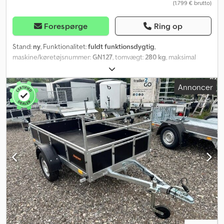
(1.799 € brutto)
Forespørge
Ring op
Stand:
ny
, Funktionalitet:
fuldt funktionsdygtig
,
maskine/køretøjsnummer:
GN127
, tomvægt:
280 kg
, maksimal
lastvægt:
1.020 kg
, samlet vægt:
1.300 kg
, akslekonfiguration:
1
aksel
, længde af lastrum:
2.360 mm
, læsningsbredde:
1.290 mm
,
Annoncer
lastepladshøjde:
370 mm
, Sider, ræling og lignende - Aftageligt H-
stativ - Fuldsvejset ræling - Sidevægge af multiplex - Klapbar og
aftagelig for- og bagklap - Aftagelige sidevægge (boltet) - Kan
anvendes som platformstrailer Monteringsmulighed for
presenning og net - Monterede fastgørelsesknapper til
presenning og net Crsdpod Uv Nlsfx Aklof Chassis og ramme -
Svejset chassis med tiptrækstang - To gennemgående U-
profilerede længdebjælker og tre tværstivere - Kuglekobling med
sikkerhedsindikator - Chassiset er varmgalvaniseret Ladeflade og
bund - Sammenhængende, skridsikker og vandtæt fenolbelagt
krydsfinerbund - 12 mm tykkelse Lysudstyr - Moderne
multifunktionslygter - Med tågelygte bag - Med baklygte - 13-
polet stik Hjul og aksler - Robust gummiaffjedret aksel - Med