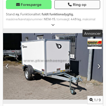
Forespørge
Ring op
Stand:
ny
, Funktionalitet:
fuldt funktionsdygtig
,
maskine/køretøjsnummer:
NEW-15
, tomvægt:
449 kg
, maksimal
lastvægt:
901 kg
, samlet vægt:
1.350 kg
, akslekonfiguration:
1
aksel
, længde af lastrum:
2.560 mm
, læsningsbredde:
1.340 mm
,
Annoncer
lastepladshøjde:
1.500 mm
, lastepladsvolumen:
5 m³
, affjedring:
anden
, dækstørrelse:
185 R 14 C
, maksimal hastighed:
100 km/h
,
trailerbremse:
trailer med bremser
, Produktionsår:
2026
, bremser:
anden
, SARIS GO 256 134 150 1350 1 Kassevogn NYT KØRETØJ
Indvendige mål: 256cm x 134cm Indvendig højde: 150cm
Ladehøjde: 54cm Totalvægt: 1350Kg Nyttelast: 901Kg Bremset
enkelakslet lavlæsser Påløbsbremse og håndbremse fra AL-KO
1350Kg aksel med bremse Lavt chassis Fuldtsvejset,
varmgalvaniseret stålramme 15mm filmfiner-sider og tag
Indvendigt grå Udvendigt hvid GFK-belægning Optimal basis for
foliering eller skrift Bagdøre af filmfiner med aflåselig lukning
Vandafløbsrende over bagdørene 15mm kraftig, skridsikker og
robust filmfinerbund Næsestøttehjul Surringsskinne (Airline) med
600Kg trækkraft integreret i bunden 4 justerbare
1
/
9
surringspunkter til airlineskinne LED-indvendig lys 14"