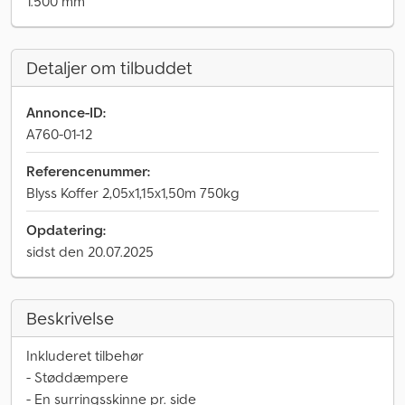
1.500 mm
Detaljer om tilbuddet
Annonce-ID:
A760-01-12
Referencenummer:
Blyss Koffer 2,05x1,15x1,50m 750kg
Opdatering:
sidst den 20.07.2025
Beskrivelse
Inkluderet tilbehør
- Støddæmpere
- En surringsskinne pr. side