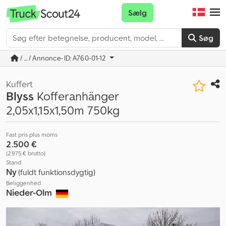
Sælg
Søg
/ ... / Annonce-ID: A760-01-12
Kuffert
Blyss
Kofferanhänger
2,05x1,15x1,50m 750kg
Fast pris plus moms
2.500 €
(2.975 € brutto)
Stand
Ny
(fuldt funktionsdygtig)
Beliggenhed
Nieder-Olm