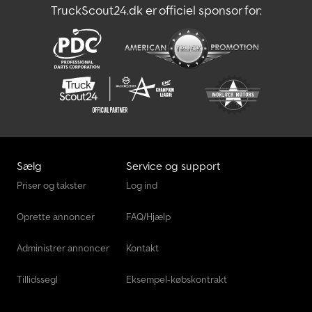
TruckScout24.dk er officiel sponsor for:
Sælg
Service og support
Priser og takster
Log ind
Oprette annoncer
FAQ/Hjælp
Administrer annoncer
Kontakt
Tillidssegl
Eksempel-købskontrakt