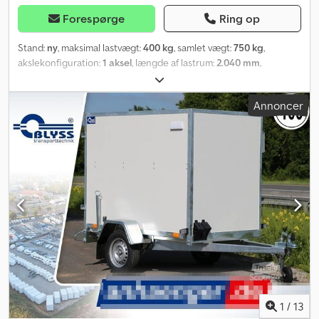
Forespørge
Ring op
Stand:
ny
, maksimal lastvægt:
400 kg
, samlet vægt:
750 kg
,
akslekonfiguration:
1 aksel
, længde af lastrum:
2.040 mm
,
læsningsbredde:
1.150 mm
, lastepladshøjde:
1.500 mm
, F7520D
KASSETRAILER TEKNISKE DATA: * Trailertype: F7520D * Totalvægt:
Annoncer
750 kg * Nyttelast: 400 kg * Indvendige mål: L: 204 cm, B: 115 cm, H:
150 cm * Udvendige mål: L: 326 cm, B: 170 cm, H: 205 cm *
Læsehøjde: 53 cm * Bund: Multiplex-trægulv * Surringspunkter pr.
side: 2 * Ramme: Svejset stålramme, fuldt varmgalvaniseret i
dyppebad * Dæk: 165/70R13 * Akselproducent: AL-KO eller KNOTT
* Antal aksler: 1 Dksdpfx Aethlnzsbysr * Uden bremser * Støttehjul
medfølger som standard * Døråbning: B: 110 cm, H: 143 cm *
Dobbelte fløjdøre med vridlåse, aflåselige * Vægge: Hvidt
flerlagsschimtræ * Surringsskinne pr. side: 1 * Sideventilator pr.
side: 1 * Stik: 7-polet, 12V * Bagstøtter * Kiler (2 stk.) *
Støddæmperaffjedring + 100 km/t godkendelse Ekstra Fz-
registreringsattest/COC-certifikat €39,00 Alle priser inkl. moms.
Levering: Levering via speditør mulig, pr. transportkilometer €1,50 i
hele Tyskland (enkeltvej fra Seesen til destination), minimum
1
/
13
€270,00 ekskl. moms Besøg os også på