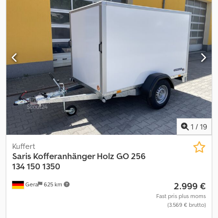
1
/
19
Kuffert
Saris
Kofferanhänger Holz GO 256
134 150 1350
2.999 €
Gera
625 km
Fast pris plus moms
(3.569 € brutto)