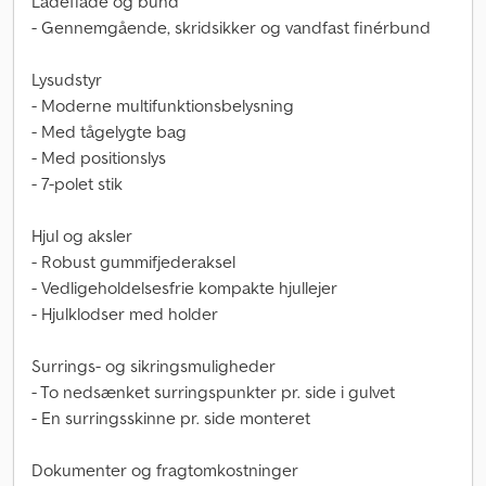
Ladeflade og bund
- Gennemgående, skridsikker og vandfast finérbund
Lysudstyr
- Moderne multifunktionsbelysning
- Med tågelygte bag
- Med positionslys
- 7-polet stik
Hjul og aksler
- Robust gummifjederaksel
- Vedligeholdelsesfrie kompakte hjullejer
- Hjulklodser med holder
Surrings- og sikringsmuligheder
- To nedsænket surringspunkter pr. side i gulvet
- En surringsskinne pr. side monteret
Dokumenter og fragtomkostninger