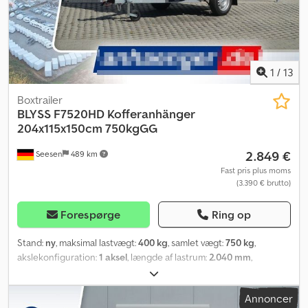
1
/
13
Boxtrailer
BLYSS
F7520HD Kofferanhänger
204x115x150cm 750kgGG
2.849 €
Seesen
489 km
Fast pris plus moms
(3.390 € brutto)
Forespørge
Ring op
Stand:
ny
, maksimal lastvægt:
400 kg
, samlet vægt:
750 kg
,
akslekonfiguration:
1 aksel
, længde af lastrum:
2.040 mm
,
læsningsbredde:
1.150 mm
, lastepladshøjde:
1.500 mm
, F7520HD
KASSETRAILER TEKNISKE DATA: * Trailer type: F7520HD *
Annoncer
Totalvægt: 750 kg * Nyttelast: 400 kg * Indvendige mål: L: 204 cm,