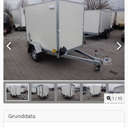
1
/
10
Grunddata