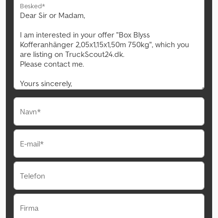
Besked*
Navn*
E-mail*
Telefon
Firma