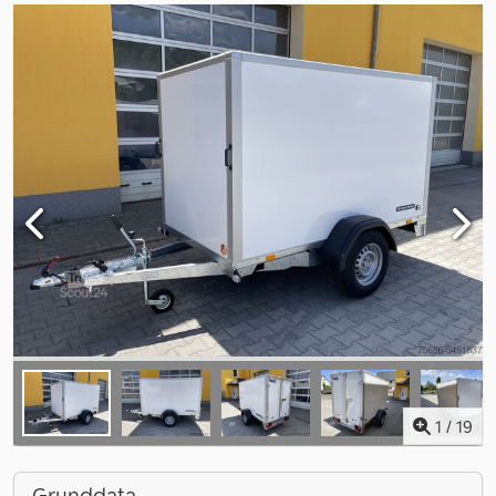
1
/
19
Grunddata