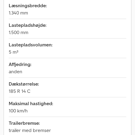
Læsningsbredde:
1.340 mm
Lastepladshøjde:
1.500 mm
Lastepladsvolumen:
5 m³
Affjedring:
anden
Dækstørrelse:
185 R 14 C
Maksimal hastighed:
100 km/h
Trailerbremse:
trailer med bremser