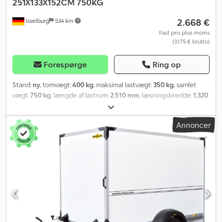
251X133X152CM 750KG
2.668 €
Isselburg
534 km
Fast pris plus moms
(3.175 € brutto)
Forespørge
Ring op
Stand:
ny
, tomvægt:
400 kg
, maksimal lastvægt:
350 kg
, samlet
vægt:
750 kg
, længde af lastrum:
2.510 mm
, læsningsbredde:
1.320
mm
, lastepladshøjde:
1.520 mm
, lastepladsvolumen:
4,9 m³
, farve:
hvid
, bygningshøjde:
2.080 mm
, arbejdsbredde:
1.760 mm
,
Annoncer
Hydraulik, automatisk bakgear, varmgalvanisering, uden bremser,
opkørselsrampe, plywood-opbygning 15mm tag/vægge, 6
surringsringe, * STRAKS TILGÆNGELIG * med opkørselsrampe,
plywood-opbygning 15mm tag/vægge, uden bremser, 6
surringsringe Tekniske data: - Type: Nyt køretøj - Syn: Ny/2 år -
Tilgængelighed: STRAKS! - Tilladt totalvægt: 750 kg - Egenvægt:
400 kg - Nyttelast: 350 kg - Indvendige mål: 251 x 132 x 152 cm (L x B
x H) - Udvendige mål: 375 x 176 x 208 cm (L x B x H) -
Læsselkantshøjde: 50 cm - Dæk: 145/80 R13 stålfælge - Bremse: nej
- Støttehjul: ja - 100 km/t godkendelse: inklusiv! - inkl.