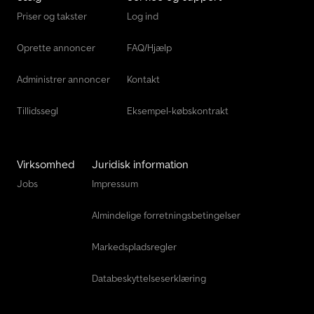
Priser og takster
Log ind
Oprette annoncer
FAQ/Hjælp
Administrer annoncer
Kontakt
Tillidssegl
Eksempel-købskontrakt
Virksomhed
Juridisk information
Jobs
Impressum
Almindelige forretningsbetingelser
Markedspladsregler
Databeskyttelseserklæring