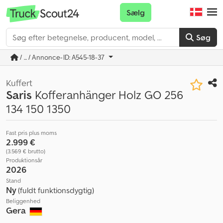
Sælg
Søg
/ ... / Annonce-ID: A545-18-37
Kuffert
Saris
Kofferanhänger Holz GO 256
134 150 1350
Fast pris plus moms
2.999 €
(3.569 € brutto)
Produktionsår
2026
Stand
Ny
(fuldt funktionsdygtig)
Beliggenhed
Gera