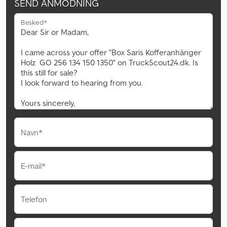
SEND ANMODNING
Besked*
Navn*
E-mail*
Telefon