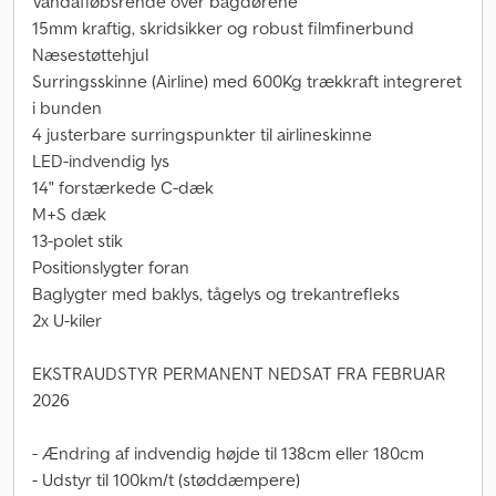
Vandafløbsrende over bagdørene
15mm kraftig, skridsikker og robust filmfinerbund
Næsestøttehjul
Surringsskinne (Airline) med 600Kg trækkraft integreret
i bunden
4 justerbare surringspunkter til airlineskinne
LED-indvendig lys
14" forstærkede C-dæk
M+S dæk
13-polet stik
Positionslygter foran
Baglygter med baklys, tågelys og trekantrefleks
2x U-kiler
EKSTRAUDSTYR PERMANENT NEDSAT FRA FEBRUAR
2026
- Ændring af indvendig højde til 138cm eller 180cm
- Udstyr til 100km/t (støddæmpere)