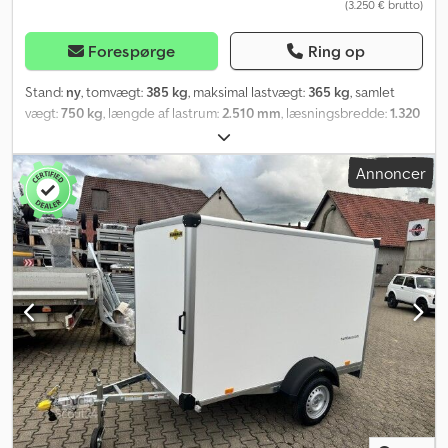
(3.250 € brutto)
Forespørge
Ring op
Stand:
ny
, tomvægt:
385 kg
, maksimal lastvægt:
365 kg
, samlet
vægt:
750 kg
, længde af lastrum:
2.510 mm
, læsningsbredde:
1.320
mm
, lastepladshøjde:
1.520 mm
, lastepladsvolumen:
4,9 m³
, farve:
hvid
, bygningshøjde:
2.080 mm
, arbejdsbredde:
1.760 mm
,
Annoncer
Producent: Humbaur Type: Kassevognstrailer, lavbundstrailer HK
752513-15P Tilladt totalvægt: 750 kg, uden bremser Nyttelast: 365
kg Egenvægt: 385 kg Kassens mål: 2510 x 1320 x 1520 mm Dæk: 13
tommer Lastehøjde: 500 mm Crsdpfxohrz Uxo Alief Bagtil med
påkørselsrampe, belastbar op til 300 kg Inkl. godkendelse til 100
km/t - V-formet trækstang - Varmgalvaniseret ved dyppebad - 13-
polet stik og baklys - Bundplade, 15 mm tyk - Sidevægge og tag i
lagdelt træ, 15 mm tykt, med UV-bestandig plastbelægning -
Indvendigt lys monteret - Drejestangslås og hængsler,
varmgalvaniserede - 6 stk. surringsøjer i rammen, trækkraft 400 kg
pr. surringsøje, Dekra-testet - Støttehjul - Humbaur
multifunktionsbelysning integreret i underridesikkerheden Pris
inkl. registreringsattest (del II og COC-papirer) Vi har et stort