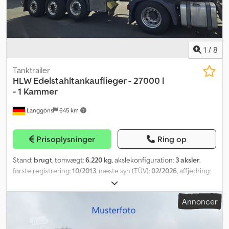
1
/
8
Tanktrailer
HLW Edelstahltankauflieger - 27000 l
- 1 Kammer
Langgöns
645 km
Prisoplysninger
Ring op
Stand:
brugt
, tomvægt:
6.220 kg
, akslekonfiguration:
3 aksler
,
første registrering:
10/2013
, næste syn (TÜV):
02/2026
, affjedring:
luft
, farve:
anden
, geartype:
anden
, førerhus:
anden
,
emissionsklasse:
ingen
, Udstyr:
ABS
, 3-akslet rustfrit ståltanktrailer
Annoncer
fra HLW - Førstegangsregistrering: 09.10.2013 - Antal aksler: 3 -
Affjedring: luft - Liftaksel - Styreaksel - Akseltype: SAF - Bremser:
skivebremser - Længde: 8000 mm - Bredde: 2550 mm - Højde: