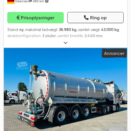
Deensen
490 km
Prisoplysninger
Ring op
Stand:
ny
, maksimal lastvægt:
36.980 kg
, samlet vægt:
43.000 kg
,
akslekonfiguration:
3 aksler
, samlet bredde:
2.440 mm
,
Produktionsår:
2023
, Udstyr:
ABS
, * Pålideligt chassis til alle
containertyper (20 ft til 45 ft) * Standard tankposition
Annoncer
Djdpetuyyvefx Al Nskr * Meget nem og let betjening takket være
'Easy select system'. Føreren behøver kun at stige ud af lastbilen
én gang. * Slidfrit skubbesystem * 3 x 9 t akseltryk * 5,3 t
egenvægt * Løfteaksel Takket være 'Easy select system' behøver
føreren kun at stige ud af lastbilen én gang for at indstille den
korrekte containerposition. Efter indstillingen kan chassiset nemt
skydes ind og ud ved frem- og tilbagekørsel med trækker.
UDLEJES FRA €700,- netto Fås med det samme, flere enheder på
lager