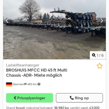
3400 mm - Egenvægt: 6220 kg - Synsdato: 02.2026 - Opbygger:
HLW - Tankmateriale: rustfrit stål - Total tankvolumen: 27.000 l -
Tankkamre: 1 - CIP-rengøring - Uisoleret Dsdpfx Aexc Nq Uel Nskr
1
/
6
Ladskifteanhænger
BROSHUIS
MFCC HD 45 ft Multi
Chassis -ADR- Miete möglich
Deensen
490 km
Prisoplysninger
Ring op
Stand:
brugt
, maksimal lastvægt:
36.980 kg
, samlet vægt:
43.000