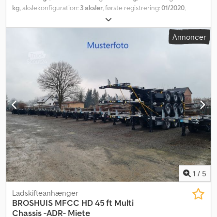
kg
, akslekonfiguration:
3 aksler
, første registrering:
01/2020
,
samlet bredde:
2.440 mm
, Udstyr:
ABS
, * Pålideligt chassis til alle
ISO-containertyper (20 ft til 45 ft) * Standard tankposition og
Annoncer
vekselopbygninger * Meget enkel og let betjening takket være
'Easy Select System'. Chaufføren skal kun stige ud af lastbilen én
gang. * Slidfrit skubbesystem * 3 x 9 t akselbelastning * 5,3 t
egenvægt * Første aksel løftbar Takket være 'Easy Select System'
behøver chaufføren kun at stige ud af lastbilen én gang for at
indstille den korrekte containerposition. Derefter kan chassiset
nemt ud- og indskydes med trækkøretøjet ved at køre frem og
tilbage. UDLEJNING FRA 700,- EUR netto Dksdpfx Ajq D T Rdjl Ner
Straks tilgængelig – flere enheder på lager
1
/
5
Ladskifteanhænger
BROSHUIS
MFCC HD 45 ft Multi
Chassis -ADR- Miete