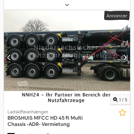
KØBSOPTION!!
lastrum:
9.500 mm
, læsningsbredde:
2.550 mm
, affjedring:
luft
,
dækstørrelse:
385/55 R 22,5
, Udstyr:
ABS
, NY, SAF-skivebremser, 1.
Annoncer
aksel løftbar, reservedækholder, værktøjskasse, ADR, skibskroge,
slidindikatorer til bremseklodser, twist-lock til alle typer
containere, forlængelig både centralt og bagtil, flere enheder
tilgængelige, også tilgængelig i version med 3. styreaksel. Dkedpfx
Asg H Dz Uol Nor
1
/
5
Ladskifteanhænger
BROSHUIS
MFCC HD 45 ft Multi
Chassis -ADR- Vermietung