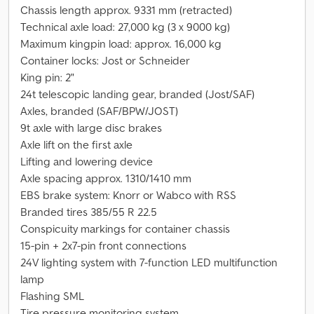
Chassis length approx. 9331 mm (retracted)
Technical axle load: 27,000 kg (3 x 9000 kg)
Maximum kingpin load: approx. 16,000 kg
Container locks: Jost or Schneider
King pin: 2"
24t telescopic landing gear, branded (Jost/SAF)
Axles, branded (SAF/BPW/JOST)
9t axle with large disc brakes
Axle lift on the first axle
Lifting and lowering device
Axle spacing approx. 1310/1410 mm
EBS brake system: Knorr or Wabco with RSS
Branded tires 385/55 R 22.5
Conspicuity markings for container chassis
15-pin + 2x7-pin front connections
24V lighting system with 7-function LED multifunction
lamp
Flashing SML
Tire pressure monitoring system