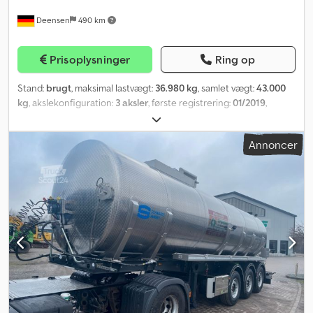
Deensen
490 km
Prisoplysninger
Ring op
Stand:
brugt
, maksimal lastvægt:
36.980 kg
, samlet vægt:
43.000
kg
, akslekonfiguration:
3 aksler
, første registrering:
01/2019
,
samlet bredde:
2.440 mm
, Udstyr:
ABS
, * Pålideligt chassis til alle
ISO-containertyper (20 ft til 45 ft) * Standard tankposition og
Annoncer
vekselopbygninger * Meget enkel og let betjening takket være
'Easy Select System'. Chaufføren skal kun stige ud af lastbilen én
gang. * Slidfrit skubbesystem * 3 x 9 t akselbelastning * 5,3 t
egenvægt * Første aksel løftbar Dsdpfxstvchxe Al Njkr Takket
være 'Easy Select System' behøver chaufføren kun at stige ud af
lastbilen én gang for at indstille den korrekte containerposition.
Derefter kan chassiset nemt ud- og indskydes med trækkøretøjet
ved at køre frem og tilbage. UDLEJNING FRA 700,- EUR netto
Straks tilgængelig – flere enheder på lager