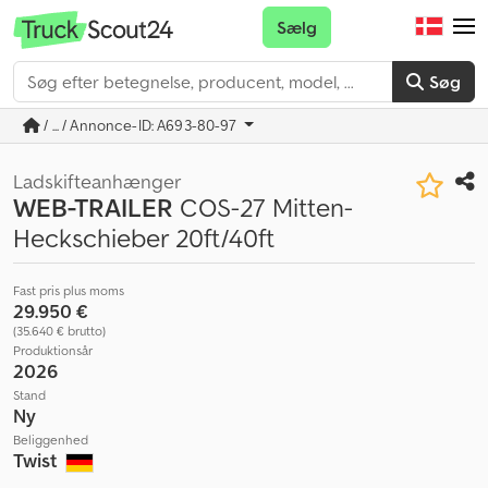
Sælg
Søg
/ ... / Annonce-ID: A693-80-97
Ladskifteanhænger
WEB-TRAILER
COS-27 Mitten-
Heckschieber 20ft/40ft
Fast pris plus moms
29.950 €
(35.640 € brutto)
Produktionsår
2026
Stand
Ny
Beliggenhed
Twist