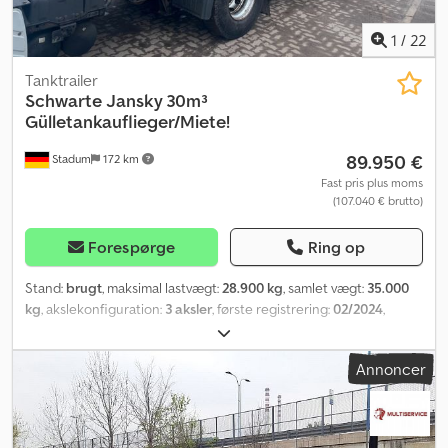
1
/
22
Tanktrailer
Schwarte Jansky 30m³
Gülletankauflieger/Miete!
89.950 €
Stadum
172 km
Fast pris plus moms
(107.040 € brutto)
Forespørge
Ring op
Stand:
brugt
, maksimal lastvægt:
28.900 kg
, samlet vægt:
35.000
kg
, akslekonfiguration:
3 aksler
, første registrering:
02/2024
,
næste syn (TÜV):
02/2026
, lastepladsvolumen:
30 m³
,
Produktionsår:
2024
, Udstyr:
ABS
, TIL SALG, TIL LEJE OG TIL LEJE
Annoncer
MED KØBSOPTION!! Dsdpfxsuyxhxj Al Nokr Schwarte Jansky 30m³
V2A gylletanktrailer / efterløbsstyret / Börger pumpe ----*
Fabrikat: Schwarte Jansky * Model: Agrarliner * Første
registrering: 16.02.2024 * Farve: Overbygning V2A natur, Chassis