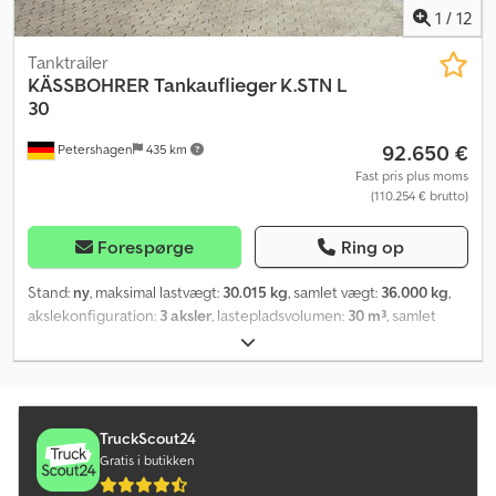
1
/
12
Tanktrailer
KÄSSBOHRER
Tankauflieger K.STN L
30
92.650 €
Petershagen
435 km
Fast pris plus moms
(110.254 € brutto)
Forespørge
Ring op
Stand:
ny
, maksimal lastvægt:
30.015 kg
, samlet vægt:
36.000 kg
,
akslekonfiguration:
3 aksler
, lastepladsvolumen:
30 m³
, samlet
bredde:
2.550 mm
, total højde:
3.960 mm
, Produktionsår:
2026
,
Udstyr:
ABS
, Kässbohrer K.STN L 30 rustfrit ståltanktrailer 30 m³ til
gylle TEKNISKE OPLYSNINGER: - Udvendig længde: 9.180 mm -
Højde (tomt køretøj): 3.960 mm - Akselafstand: 5.000 mm - Bageste
udhæng: 3.050 mm - Saddelhøjde: 1.320 mm - Tankdiameter: 2.200
TruckScout24
mm TEKNISKE DATA: - Volumen: 30,0 m³ - Egenvægt: 6.045 kg -
Gratis i butikken
Akselkapacitet: 27.000 kg - Kongsboltens bæreevne/Saddeltryk: