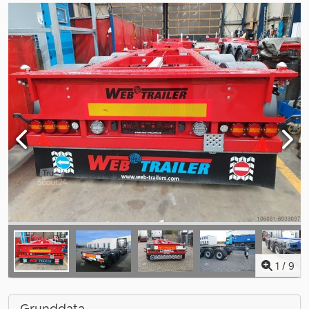
1
/
9
Grunddata