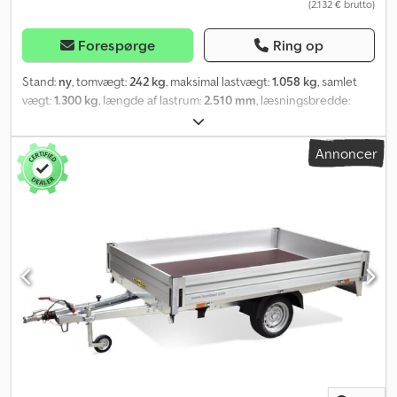
(2.132 € brutto)
dobbeltsidede eloxerede aluminiumsprofilsider, klapper med
nedfældede lukkeanordninger, 6 fastgørelsesringe integreret i
sidestolperne, trækstyrke 400 kg pr. ring, Dekra-certificeret.
Forespørge
Ring op
Stand:
ny
, tomvægt:
242 kg
, maksimal lastvægt:
1.058 kg
, samlet
vægt:
1.300 kg
, længde af lastrum:
2.510 mm
, læsningsbredde:
1.310 mm
, lastepladshøjde:
350 mm
, lastepladsvolumen:
1,3 m³
,
farve:
anden
, bygningshøjde:
905 mm
, arbejdsbredde:
1.810 mm
,
Annoncer
Producent: Humbaur Type: Lavlaster Alu HA 132513 Tilladt
totalvægt: 1300 kg Nyttelast: 1058 kg Egenvægt: 242 kg Kassemål:
2510 x 1310 x 350 mm Dæk: 14 tommer Lastehøjde: 530 mm med
nedklappelig frontvæg inkl. 100 km/t godkendelse - V-trækstang,
dybdegående varmgalvaniseret - 13-polet stik - 15 mm kraftig
gulvplade - Sidevægge i eloxeret aluminium - Klap(per) med
nedsænkede lukninger - 6 stk. surringsringe integreret i
sidevæggene, trækstyrke 400 kg pr. ring, Dekra-testet - Humbaur
multifunktionsbaglygter integreret i underrammen Pris inkl.
registreringsattest (Tilmeldingsbevis del II og COC-dokumenter)
Vi har et stort lager af trailere fra følgende producenter:
Brenderup, Humbaur, Hapert, Brian James Trailers, Unsinn og
Neptun. Efter ønske leverer vi gratis prøvenummerplader. Vi