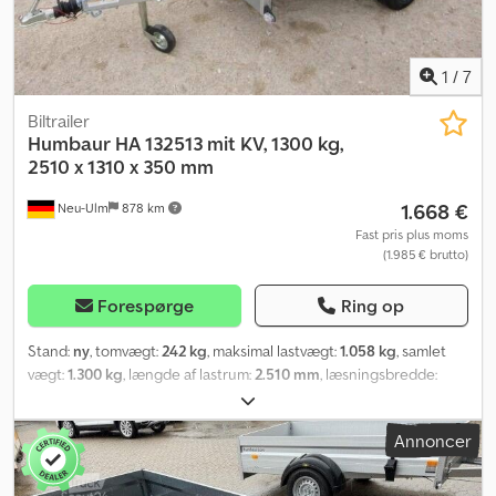
1
/
7
Biltrailer
Humbaur
HA 132513 mit KV, 1300 kg,
2510 x 1310 x 350 mm
1.668 €
Neu-Ulm
878 km
Fast pris plus moms
(1.985 € brutto)
Forespørge
Ring op
Stand:
ny
, tomvægt:
242 kg
, maksimal lastvægt:
1.058 kg
, samlet
vægt:
1.300 kg
, længde af lastrum:
2.510 mm
, læsningsbredde:
1.310 mm
, lastepladshøjde:
350 mm
, lastepladsvolumen:
1,3 m³
,
farve:
anden
, bygningshøjde:
905 mm
, arbejdsbredde:
1.810 mm
,
Annoncer
Producent: Humbaur Model: Lavtbygget trailer i aluminium HA
132513 Tilladt totalvægt: 1300 kg Nyttelast: 1058 kg Codpfx
Aekxhxrogmjrf Egenvægt: 242 kg Kassemål: 2510 x 1310 x 350 mm