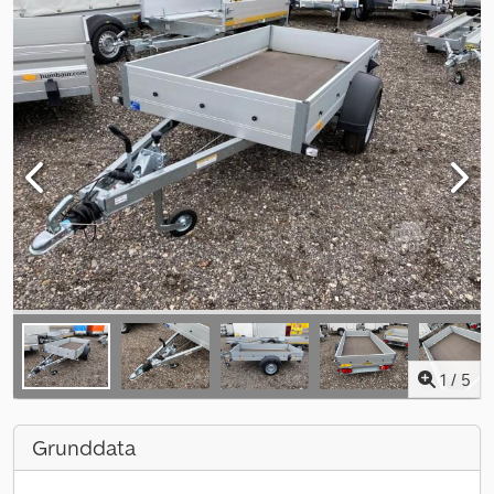
1
/
5
Grunddata