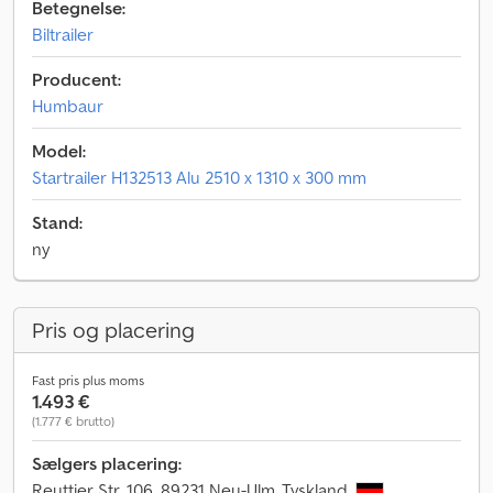
Betegnelse:
Biltrailer
Producent:
Humbaur
Model:
Startrailer H132513 Alu 2510 x 1310 x 300 mm
Stand:
ny
Pris og placering
Fast pris plus moms
1.493 €
(1.777 € brutto)
Sælgers placering:
Reuttier Str. 106, 89231 Neu-Ulm, Tyskland