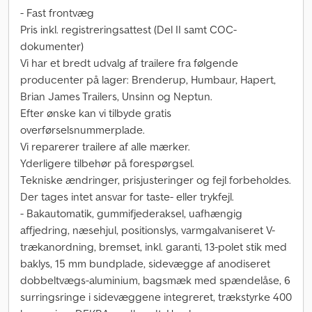
- Fast frontvæg
Pris inkl. registreringsattest (Del II samt COC-
dokumenter)
Vi har et bredt udvalg af trailere fra følgende
producenter på lager: Brenderup, Humbaur, Hapert,
Brian James Trailers, Unsinn og Neptun.
Efter ønske kan vi tilbyde gratis
overførselsnummerplade.
Vi reparerer trailere af alle mærker.
Yderligere tilbehør på forespørgsel.
Tekniske ændringer, prisjusteringer og fejl forbeholdes.
Der tages intet ansvar for taste- eller trykfejl.
- Bakautomatik, gummifjederaksel, uafhængig
affjedring, næsehjul, positionslys, varmgalvaniseret V-
trækanordning, bremset, inkl. garanti, 13-polet stik med
baklys, 15 mm bundplade, sidevægge af anodiseret
dobbeltvægs-aluminium, bagsmæk med spændelåse, 6
surringsringe i sidevæggene integreret, trækstyrke 400