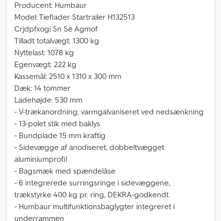
Producent: Humbaur
Model: Tieflader Startrailer H132513
Crjdpfxogi Sn Se Agmof
Tilladt totalvægt: 1300 kg
Nyttelast: 1078 kg
Egenvægt: 222 kg
Kassemål: 2510 x 1310 x 300 mm
Dæk: 14 tommer
Ladehøjde: 530 mm
- V-trækanordning, varmgalvaniseret ved nedsænkning
- 13-polet stik med baklys
- Bundplade 15 mm kraftig
- Sidevægge af anodiseret, dobbeltvægget
aluminiumprofil
- Bagsmæk med spændelåse
- 6 integrerede surringsringe i sidevæggene,
trækstyrke 400 kg pr. ring, DEKRA-godkendt
- Humbaur multifunktionsbaglygter integreret i
underrammen