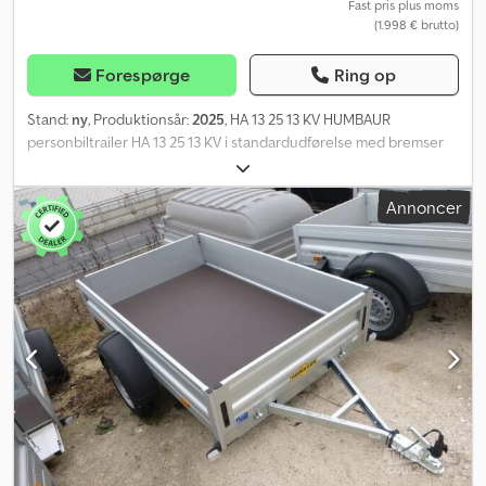
fastgørelsespunkter integreret i sidevæggene, trækkraft 400 kg
Fast pris plus moms
(1.998 € brutto)
pr. fastgørelsespunkt, Dekra-testet, inkl. godkendelse til 100 km/t.
Forespørge
Ring op
Stand:
ny
, Produktionsår:
2025
, HA 13 25 13 KV HUMBAUR
personbiltrailer HA 13 25 13 KV i standardudførelse med bremser
Credew R Hbhspfx Agmjf Indvendige mål ca. 2.510mm x 1.310mm x
350mm Samlede mål ca. 3.794mm x 1.806mm x 901mm Tilladt
Annoncer
totalvægt 1.300 kg Nyttelast ca. 1.050 kg Dæk 14 tommer
Læsehøjde ca. 530mm Træktøjslængde ca. 1.196mm Koblingshøjde
ca. 450mm Registreringsattest del 2