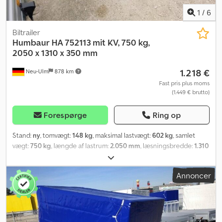
1
/
6
Biltrailer
Humbaur
HA 752113 mit KV, 750 kg,
2050 x 1310 x 350 mm
1.218 €
Neu-Ulm
878 km
Fast pris plus moms
(1.449 € brutto)
Forespørge
Ring op
Stand:
ny
, tomvægt:
148 kg
, maksimal lastvægt:
602 kg
, samlet
vægt:
750 kg
, længde af lastrum:
2.050 mm
, læsningsbredde:
1.310
mm
, lastepladshøjde:
350 mm
, lastepladsvolumen:
1,1 m³
, farve:
anden
, bygningshøjde:
870 mm
, arbejdsbredde:
1.760 mm
,
Annoncer
Producent: Humbaur Type: Lavtrailer, aluminium HA 752113 Tilladt
totalvægt: 750 kg Nyttelast: 602 kg Egenvægt: 148 kg Kassens mål:
2050 x 1310 x 350 mm Dæk: 13 tommer Lastehøjde: 510 mm Inkl.
godkendelse til 100 km/t med nedfældelig frontvæg - V-
trækstang - Varmgalvaniseret - 13-polet stik - Bundplade, 15 mm