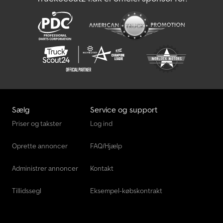
ansvar for fejl og trykfejl. Gummifjederaksel, individuel
hjulophængning, høj presenning, varmgalvanisering, ubremset,
inkl. garanti, 13-polet stik, sidevægge i eloxeret, dobbeltvægget
aluminiumprofil, fast frontvæg og klap med robuste låse,
surringsøjer integreret i sidevæggene, trækkraft 400 kg pr.,
surringsøjer, Dekra-testet, multifunktionsbelysning integreret i
underridesikringen, hjørneforstærkninger med mulighed for
indsættelse, forudmonterede fastgørelsesknapper til fastgørelse
af presenning på sidevæggene.
Sælg
Service og support
Priser og takster
Log ind
Oprette annoncer
FAQ/Hjælp
Administrer annoncer
Kontakt
Tillidssegl
Eksempel-købskontrakt