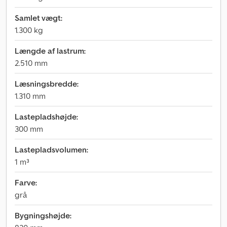
Samlet vægt:
1.300 kg
Længde af lastrum:
2.510 mm
Læsningsbredde:
1.310 mm
Lastepladshøjde:
300 mm
Lastepladsvolumen:
1 m³
Farve:
grå
Bygningshøjde: