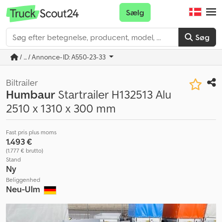
Sælg
Søg
/ ... / Annonce-ID: A550-23-33
Biltrailer
Humbaur
Startrailer H132513 Alu
2510 x 1310 x 300 mm
Fast pris plus moms
1.493 €
(1.777 € brutto)
Stand
Ny
Beliggenhed
Neu-Ulm