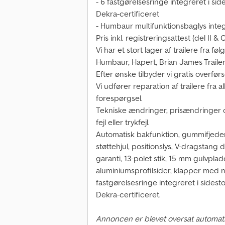
- 6 fastgørelsesringe integreret i sid
Dekra-certificeret
- Humbaur multifunktionsbaglys int
Pris inkl. registreringsattest (del II 
Vi har et stort lager af trailere fra
Humbaur, Hapert, Brian James Traile
Efter ønske tilbyder vi gratis overfø
Vi udfører reparation af trailere fra 
forespørgsel.
Tekniske ændringer, prisændringer og 
fejl eller trykfejl.
Automatisk bakfunktion, gummifjeder
støttehjul, positionslys, V-dragstang 
garanti, 13-polet stik, 15 mm gulvpl
aluminiumsprofilsider, klapper med
fastgørelsesringe integreret i sidest
Dekra-certificeret.
Annoncen er blevet oversat automati