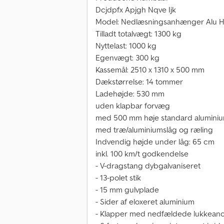
Dcjdpfx Apjgh Nqve Ijk
Model: Nedlæsningsanhænger Alu H
Tilladt totalvægt: 1300 kg
Nyttelast: 1000 kg
Egenvægt: 300 kg
Kassemål: 2510 x 1310 x 500 mm
Dækstørrelse: 14 tommer
Ladehøjde: 530 mm
uden klapbar forvæg
med 500 mm høje standard aluminiu
med træ/aluminiumslåg og ræling
Indvendig højde under låg: 65 cm
inkl. 100 km/t godkendelse
- V-dragstang dybgalvaniseret
- 13-polet stik
- 15 mm gulvplade
- Sider af eloxeret aluminium
- Klapper med nedfældede lukkean