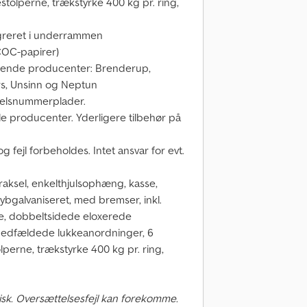
estolperne, trækstyrke 400 kg pr. ring,
egreret i underrammen
& COC-papirer)
 følgende producenter: Brenderup,
rs, Unsinn og Neptun
rselsnummerplader.
alle producenter. Yderligere tilbehør på
fejl forbeholdes. Intet ansvar for evt.
aksel, enkelthjulsophæng, kasse,
dybgalvaniseret, med bremser, inkl.
ade, dobbeltsidede eloxerede
 nedfældede lukkeanordninger, 6
olperne, trækstyrke 400 kg pr. ring,
sk. Oversættelsesfejl kan forekomme.