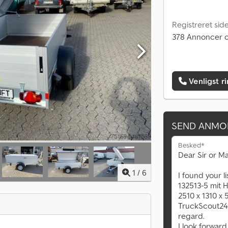
Registreret sid
378 Annoncer o
Venligst r
SEND ANMO
Besked*
1
/
6