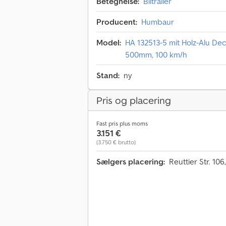
Betegnelse:
Biltrailer
Producent:
Humbaur
Model:
HA 132513-5 mit Holz-Alu Deck
500mm, 100 km/h
Stand:
ny
Pris og placering
Fast pris plus moms
3.151 €
(3.750 € brutto)
Sælgers placering:
Reuttier Str. 10