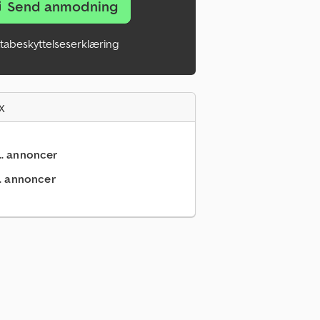
Send anmodning
tabeskyttelseserklæring
x
... annoncer
.. annoncer