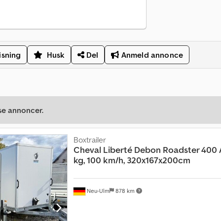
isning
Husk
Del
Anmeld annonce
se annoncer.
Boxtrailer
Cheval Liberté
Debon Roadster 400 A
kg, 100 km/h, 320x167x200cm
Neu-Ulm
878 km