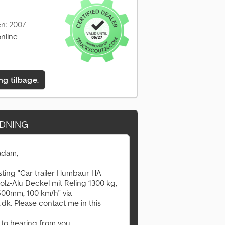
en: 2007
nline
ing tilbage.
DNING