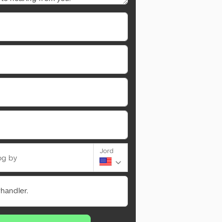
Jord
og by
rhandler.