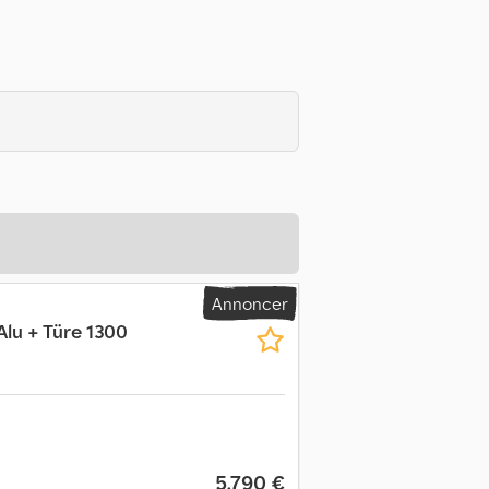
Annoncer
lu + Türe 1300
5.790 €