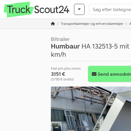
Transportkøretøjer og erhvervskøretøjer
Biltrailer
Humbaur
HA 132513-5 mit 
km/h
Fast pris plus moms
3.151 €
Send anmodni
(3.750 € brutto)