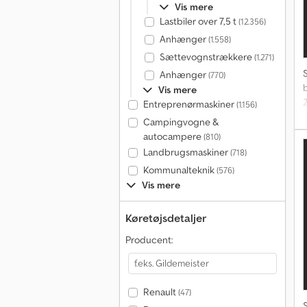
Vis mere
Lastbiler over 7,5 t
(12.356)
Anhænger
(1.558)
Sættevognstrækkere
(1.271)
Anhænger
(770)
Vis mere
2
Entreprenørmaskiner
(1.156)
3
Campingvogne &
autocampere
(810)
2
Landbrugsmaskiner
(718)
D
Kommunalteknik
(576)
H
Vis mere
Køretøjsdetaljer
Producent:
Renault
(47)