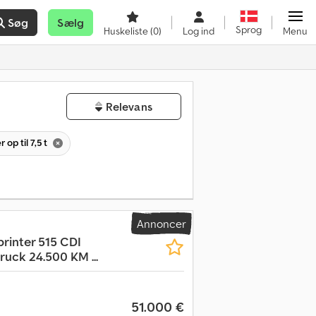
Søg
Sælg
Sprog
Huskeliste
(0)
Log ind
Menu
Relevans
 op til 7,5 t
Annoncer
printer 515 CDI
uck 24.500 KM ...
51.000 €