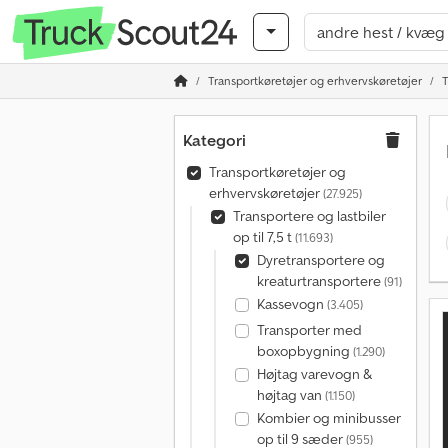
Transportkøretøjer og erhvervskøretøjer
T
Kategori
Transportkøretøjer og
erhvervskøretøjer
(27.925)
Transportere og lastbiler
op til 7,5 t
(11.693)
Dyretransportere og
kreaturtransportere
(91)
Kassevogn
(3.405)
Transporter med
boxopbygning
(1.290)
Højtag varevogn &
højtag van
(1.150)
Kombier og minibusser
op til 9 sæder
(955)