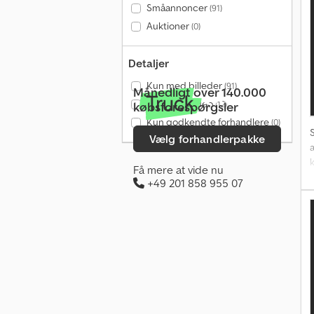
Småannoncer
(91)
Auktioner
(0)
Detaljer
Kun med billeder
7
(91)
Månedligt over 140.000
s
Kun med video
(12)
købsforespørgsler
Kun godkendte forhandlere
(0)
Vælg forhandlerpakke
Få mere at vide nu
+49 201 858 955 07
s
E