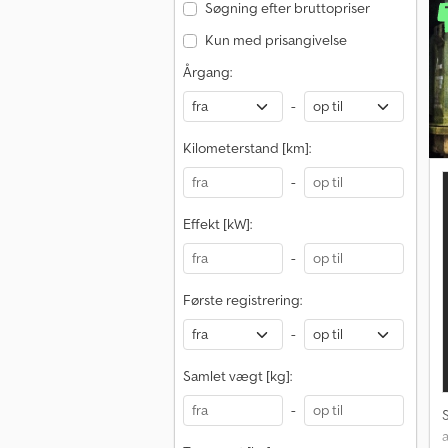
Søgning efter bruttopriser
Kun med prisangivelse
E
A
Årgang:
-
Kilometerstand [km]:
-
Effekt [kW]:
-
Første registrering:
-
Samlet vægt [kg]:
-