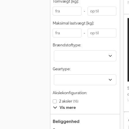
Tomvægt [kg]:
8
-
c
Maksimal lastvægt [kg]:
b
c
-
Brændstoftype:
T
Geartype:
8
(
Akslekonfiguration:
2 aksler
(16)
Vis mere
b
Beliggenhed