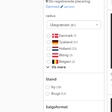
Renault Master Campingvogne / Autocampere
Din registrerede placering:
A
Danmark
(ændre)
radius:
2
Ubegrænset
(91)
R
Danmark
(1)
Tyskland
(51)
Holland
(33)
Østrig
(3)
Belgien
(2)
Vis mere
Stand
Ny
(38)
b
Brugt
(53)
t
f
Salgsformat