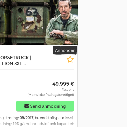
djztln Rspfx Agyer Kabine: enkel Tekniske
cm³ Dimensioner Længde/højde: L2 Vægte
råt Vedligeholdelse, historik og tilstand
g Antal nøgler: 3 (2 fjernbetjeninger)
Weduwestraat 12 4884MV WERNHOUT, NL
Annoncer
 HORSETRUCK |
ION 3XL ...
49.995 €
Fast pris
(Moms ikke fradragsberettiget)
Send anmodning
registrering:
09/2017
, brændstoftype:
diesel
,
ledning:
193 g/km
, brændstoftank kapacitet: