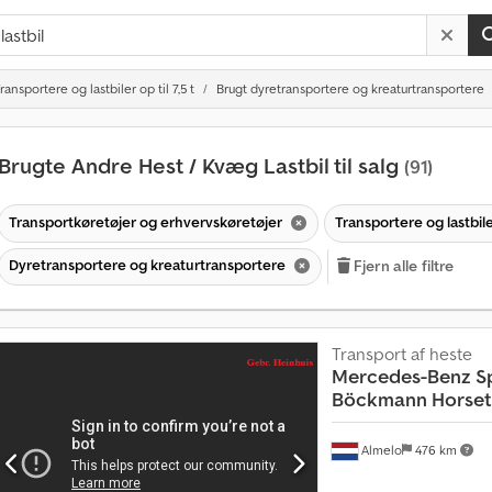
ransportere og lastbiler op til 7,5 t
Brugt dyretransportere og kreaturtransportere
Brugte Andre Hest / Kvæg Lastbil til salg
(91)
Transportkøretøjer og erhvervskøretøjer
Transportere og lastbiler
Dyretransportere og kreaturtransportere
Fjern alle filtre
Transport af heste
Mercedes-Benz
S
Böckmann Horsetr
Almelo
476 km