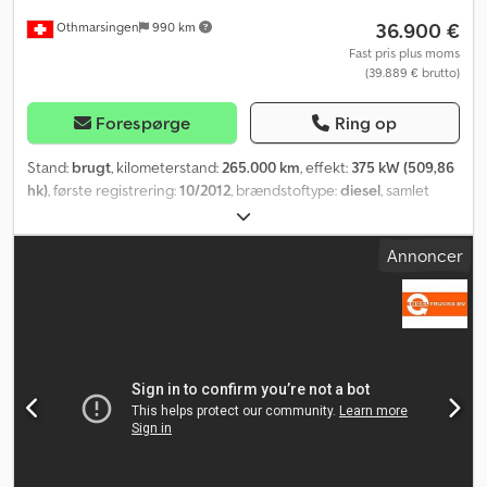
engelsk, fransk, polsk og ????? Trykfejl, fejl og mellemsalg
36.900 €
Othmarsingen
990 km
forbeholdes.
Fast pris plus moms
(39.889 € brutto)
Forespørge
Ring op
Stand:
brugt
, kilometerstand:
265.000 km
, effekt:
375 kW (509,86
hk)
, første registrering:
10/2012
, brændstoftype:
diesel
, samlet
vægt:
26.000 kg
, bremser:
retarder
, geartype:
automatisk
,
emissionsklasse:
Euro 6
, Udstyr:
sodfilter
, - Retarder - Klima - Lift- &
Annoncer
styreaksel - Schwingenschlögel tank, 2 kamre - 21.200 l Affjedring:
Luftaffjedring Dedpfsy U Th Dox Abnskr