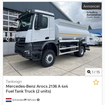
kapacitet:
290 l
, farve:
hvid
, geartype:
mekanisk
, emissionsklasse:
Annoncer
Euro 3
, affjedring:
stål
, lastepladsvolumen:
12.000 m³
,
Produktionsår:
2026
, Udstyr:
bordincomputer, klimaanlæg
, =
Flere valgmuligheder og mere tilbehør = - ADR - Kraftudtag -
Solskærm - Værktøjskasse = Yderligere oplysninger = Gældende
materiale: Brændstof Dækstørrelse: 13 R 22.5 Djdpfx Aezpxrhobnjkr
Bremser: tromlebremser Affjedring: bladaffjedring Antal cylindere:
6 Motoreffekt: 12.800 cc Indtræk: stof Salgspris: € 144.900,
US$ 164.900
1
/
15
Tankvogn
Mercedes-Benz
Arocs 2136 A 4x4
Fuel Tank Truck (2 units)
Schiedam
585 km