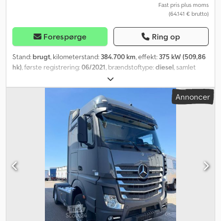
Fast pris plus moms
(64.141 € brutto)
Forespørge
Ring op
Stand:
brugt
, kilometerstand:
384.700 km
, effekt:
375 kW (509,86
hk)
, første registrering:
06/2021
, brændstoftype:
diesel
, samlet
vægt:
18.000 kg
, akslekonfiguration:
2 aksler
, bremser:
retarder
,
farve:
hvid
, geartype:
automatisk
, emissionsklasse:
Euro 6
,
Annoncer
Produktionsår:
2021
, Udstyr:
klimaanlæg, navigationssystem,
parkeringsvarmer
, * 12-trins automatgear * Elektronisk
bremsesystem (EBS) med ABS og ASR * Skivebremser for og bag *
Parkeringsbremse, elektronisk * Sekundær vandretarder *
Akselafstand 3.700 mm * Føreraffjedringssæde, komfort * Komfort
overkøje, bred og nivellerbar * Komfort underkøje *
PremiumComfort madras i underkøje * Barberspejl * Elektrisk
solgardin, et-delt * LED ambientebelysning til kørsel og ophold *
Elektrisk standklimaanlæg * Fuldautomatisk klimaanlæg *
Udnyttelse af restvarme * Tillægsvarmer (varmt vand) til førerhus *
Ekstra varmeisolering i førerhus * Elektrisk skyde-/hevetag i
glasudførelse * Grænseflade til Flådestyringssystem (FMS) *