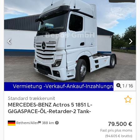
1
/
16
Standard trækkerunit
MERCEDES-BENZ
Actros 5 1851 L-
GIGASPACE-ÖL-Retarder-2 Tank-
79.500 €
Rethem/Aller
388 km
Fast pris plus moms
(94.605 € brutto)