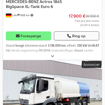
MERCEDES-BENZ
Actros 1845
BigSpace XL-Tank Euro 6
17.900 €
Lahr
888 km
18.900 €
Fast pris plus moms
(21.301 € brutto)
Forespørge
Ring op
Stand:
brugt
, kilometerstand:
1.138.000 km
, effekt:
330 kW (448,67
hk)
, første registrering:
05/2016
, brændstoftype:
diesel
, samlet
vægt:
18.000 kg
, akslekonfiguration:
2 aksler
, farve:
rød
, geartype:
automatisk
, emissionsklasse:
Euro 6
, Udstyr:
ABS, elektronisk
Annoncer
stabilitetsprogram (ESP), klimaanlæg, parkeringsvarmer
,
Mercedes-Benz Actros 1845 BigSpace | XL-tank | Euro 6 For
forespørgsler: 0726627 * Stand: meget god * Motor: 330 kW / 450
hk * Motorbremse forstærket * ABS * ASR * ESP *
Differentialespærre bagaksel * Emissionsstandard EURO 6 *
AdBlue * Actros 4 * Lydsystem: CD-radio (Bluetooth) * Sidespejl,
højre side, med manøvreringsfunktion * Opbevaringsrum over
fører-/midter-/passagersæde * Tagluge, elektrisk * 2 sovepladser *
Køleboks under sovepladsen, udtrækkelig * Vognbaneassistent *