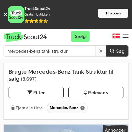
TruckScout24
Til appen
Gratis i butikken
Sælg
Søg
Brugte Mercedes-Benz Tank Struktur til
salg
(8.697)
Filter
Relevans
Mercedes-Benz
Fjern alle filtre
Annoncer