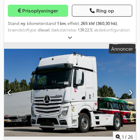
Prisoplysninger
Ring op
Stand:
ny
, kilometerstand:
1 km
, effekt:
265 kW (360,30 hk)
,
brændstoftype:
diesel
, dækstørrelse:
13R22.5
, akslekonfiguration:
4x4
, akselafstand:
4.200 mm
, brændstof:
diesel
, brændstoftank
kapacitet:
290 l
, farve:
hvid
, geartype:
mekanisk
, emissionsklasse:
Annoncer
Euro 3
, affjedring:
stål
, lastepladsvolumen:
12.000 m³
,
Produktionsår:
2026
, Udstyr:
bordincomputer, klimaanlæg
, =
Flere valgmuligheder og mere tilbehør = Dkodezpwd Ajpfx Abnsr -
ADR - Kraftudtag - Solskærm - Værktøjskasse = Yderligere
oplysninger = Aksel 1: Dækstørrelse: 13R22.5; Bremser:
tromlebremser; Affjedring: bladaffjedring Antal cylindere: 6
Motoreffekt: 12.800 cc Indtræk: stof Salgspris: € 144.900,
US$ 164.900
1
/
26