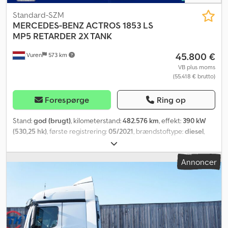
Standard-SZM
MERCEDES-BENZ
ACTROS 1853 LS
MP5 RETARDER 2X TANK
45.800 €
Vuren
573 km
VB plus moms
(55.418 € brutto)
Forespørge
Ring op
Stand:
god (brugt)
, kilometerstand:
482.576 km
, effekt:
390 kW
(530,25 hk)
, første registrering:
05/2021
, brændstoftype:
diesel
,
dækstørrelse:
385/55R22,5
, akslekonfiguration:
4x2
, akselafstand:
3.700 mm
, brændstof:
diesel
, bremser:
retarder
, farve:
anden
,
Annoncer
førerhus:
sovekabine
, geartype:
automatisk
, antal gear:
12
,
emissionsklasse:
Euro 6
, affjedring:
stål-luft
, samlet længde:
6.250
mm
, samlet bredde:
2.550 mm
, total højde:
3.830 mm
,
Produktionsår:
2021
, Udstyr:
ABS, Bluetooth, centrallås, el-betjent
spejl, elektrisk rudehejs, fartpilot, klimaanlæg,
navigationssystem, parkeringsvarmer, retarder, sædevarmer,
traktionskontrol
, = Yderligere muligheder og ekstraudstyr = - 2.