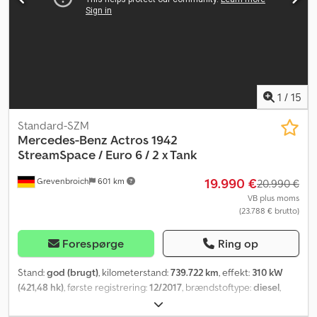
bulgarsk.
1
/
15
Standard-SZM
Mercedes-Benz
Actros 1942
StreamSpace / Euro 6 / 2 x Tank
19.990 €
Grevenbroich
601 km
20.990 €
VB plus moms
(23.788 € brutto)
Forespørge
Ring op
Stand:
god (brugt)
, kilometerstand:
739.722 km
, effekt:
310 kW
(421,48 hk)
, første registrering:
12/2017
, brændstoftype:
diesel
,
akslekonfiguration:
4x2
, brændstof:
diesel
, bremser: