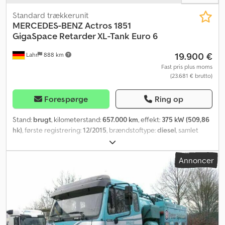
Standard trækkerunit
MERCEDES-BENZ
Actros 1851
GigaSpace Retarder XL-Tank Euro 6
19.900 €
Lahr
888 km
Fast pris plus moms
(23.681 € brutto)
Forespørge
Ring op
Stand:
brugt
, kilometerstand:
657.000 km
, effekt:
375 kW (509,86
hk)
, første registrering:
12/2015
, brændstoftype:
diesel
, samlet
vægt:
18.000 kg
, akslekonfiguration:
2 aksler
, bremser:
retarder
,
farve:
hvid
, geartype:
automatisk
, emissionsklasse:
Euro 6
,
Annoncer
Produktionsår:
2015
, Udstyr:
ABS, elektronisk stabilitetsprogram
(ESP), klimaanlæg, navigationssystem, parkeringsvarmer
,
Mercedes-Benz Actros 1851 GigaSpace, retarder, XL-tank, Euro 6
For forespørgsler: 082620 * Tilstand: meget god * Motoreffekt:
375 kW / 510 hk * Slagvolumen: 12.809 cm³ * AdBlue * Retarder *
ABS * ASR * ESP * Differentialespærre, bagaksel *
Opbevaringsrum over forruden * Audio-navigationssystem med