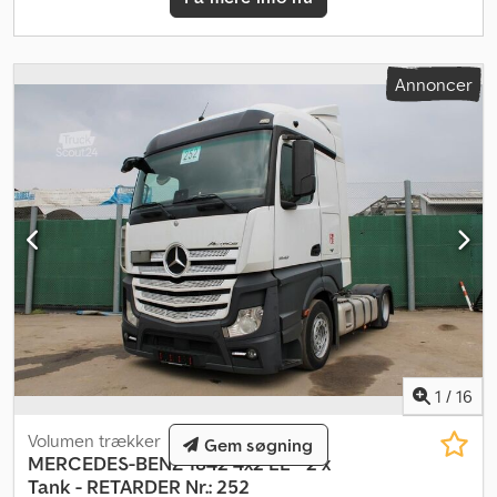
Hummel læssekran * Type GSK 500 * Løftekapacitet 350 kg *
Blad-luftaffjedring – løft/sænk * Til løft af brønddæksler, sandfang
osv. * Løftbar efterløber styreaksel * L-førerhus med 3 sæder *
Luftaffjedret komfortsæde * Sædevarme * EPS gearkasse *
Annoncer
Elvinduer * El-spejle med varme * Lysende advarselstafel bagpå *
Akselafstand 4,60 m + 1,40 m * Totalvægt 26.000 kg * Egenvægt
11.180 kg * Nyttelast 14.820 kg Hvis der ønskes et nyt TÜV-syn,
fremsender vi gerne et tilbud fra vores samarbejdsværksteder.
Vores tilbud er generelt UDEN nyt TÜV-syn, uden ny DGUV, uden
ny SP, uden ny UVV. Du kan finde flere lastbiler på vores
hjemmeside på Vi taler følgende sprog: tysk, engelsk, polsk, tyrkisk
Bemærk: Vi tilbyder og anbefaler kraftigt en inspektion og
gennemgang af varen, så der ikke opstår ukorrekte forventninger
til stand og egnethed hos køber. Inspektion og gennemgang er
muligt og ønskes efter forudgående aftale når som helst. Alle
oplysninger er uden garanti. Der tages ikke ansvar for fejl eller
forkerte angivelser i tilbuddet. Køber er forpligtet til selv at
1
/
16
overbevise sig om varens/køretøjets stand og udstyr. Forbehold
for ændringer, mellemsalg og fejl.
Volumen trækker
Gem søgning
MERCEDES-BENZ
1842 4x2 LL - 2 x
Tank - RETARDER Nr.: 252