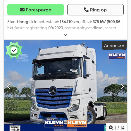
Forespørge
Ring op
Stand:
brugt
, kilometerstand:
154.110 km
, effekt:
375 kW (509,86
hk)
, første registrering:
09/2023
, brændstoftype:
diesel
, samlet
vægt:
18.000 kg
, akslekonfiguration:
2 aksler
, næste syn (TÜV):
08/2027
, bremser:
retarder
, farve:
hvid
, geartype:
automatisk
,
Annoncer
emissionsklasse:
Euro 6
, Produktionsår:
2023
, Udstyr:
ABS,
elektronisk stabilitetsprogram (ESP), klimaanlæg,
navigationssystem, parkeringsvarmer
, Udstyr: Navigationssystem
* Parkeringsvarmer * Komplet kabine Hastighedsregulering:
Adaptiv fartpilot Dodpfx Ajzr Av Aobnokr Klimaanlæg: Klimaanlæg
med automatisk temperaturstyring * Standklimaanlæg
Hydrauliksystem: 2-kredsløbs system * Hydraulik til kipfunktion *
Hydraulik til skubbebund Sikkerhed: ABS * EBS * ESP *
Oliebremse Ekstraudstyr: Mulighed for udlejning
1
/
14