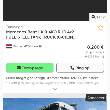
1
/
12
Tankvogn
Mercedes-Benz
LK 914KO RHD 4x2
FULL STEEL TANK TRUCK (6-CILIN...
8.200 €
Meerkerk
566 km
VB plus moms
(9.922 € brutto)
Forespørge
Ring op
Stand:
meget god (brugt)
, kilometerstand:
324.000 km
, effekt:
100 kW (135,96 hk)
, første registrering:
10/1991
, brændstoftype:
diesel
, dækstørrelse:
225/75R17.5
, akslekonfiguration:
4x2
,
akselafstand:
3.150 mm
, brændstof:
diesel
, brændstoftank
Annoncer
kapacitet:
100 l
, farve:
orange
, førerhus:
dagkabine
, geartype:
mekanisk
, antal gear:
5
, emissionsklasse:
euro1
, affjedring:
stål
,
tilladt akselbelastning (aksel 1):
3.800 kg
, tilladt akselbelastning