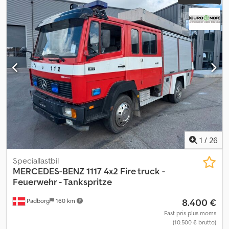
1
/
26
Speciallastbil
MERCEDES-BENZ
1117 4x2 Fire truck -
Feuerwehr - Tankspritze
8.400 €
Padborg
160 km
Fast pris plus moms
(10.500 € brutto)