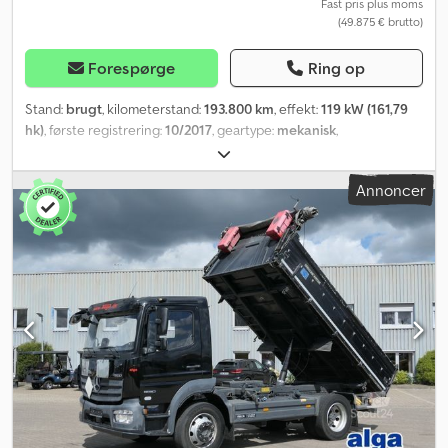
Fast pris plus moms
(49.875 € brutto)
Forespørge
Ring op
Stand:
brugt
, kilometerstand:
193.800 km
, effekt:
119 kW (161,79
hk)
, første registrering:
10/2017
, geartype:
mekanisk
,
emissionsklasse:
Euro 6
, Produktionsår:
2017
,
Annoncer