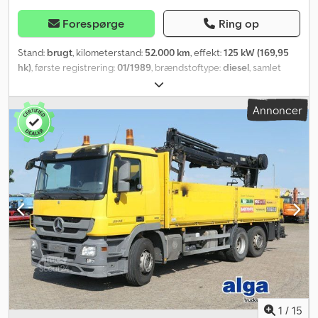
Forespørge
Ring op
Stand:
brugt
, kilometerstand:
52.000 km
, effekt:
125 kW (169,95
hk)
, første registrering:
01/1989
, brændstoftype:
diesel
, samlet
vægt:
11.000 kg
, akslekonfiguration:
2 aksler
, farve:
rød
, geartype:
automatisk
, Produktionsår:
1989
, Producent: Mercedes Model:
Annoncer
1117 4x2 Brandbil - Feuerwehr - Bomberos - Tankspritze År: 1989
Stand: God Serienummer: WDB67601215364319 Ref. nr.: 927725
Registreringsdato: HK: 170 Km: 52.000 Gearkasse: 4-trins
automatisk Dieseltank: 1 Tankvolumen: 150L Mandskabskabine: ?
Kabinetype: Mandskabskabine Tromlebremse: ? Crodpfx Aovkz
Irsm Hef Dækstørrelse: 245/70R19.5 Mønster % tilbage: 50% - 90%
Forhjulsaffjedring: Fjedre Baghjulsaffjedring: Fjedre
Værktøjskasse: ? Totalvægt: 11.000 kg Egenvægt: 7.000 kg
Lasteevne: 4.000 kg Pumpe: Rosenbauer Pumpetimer: 834 Stiger:
? Lysmast: ? Slangetromle: Højre + venstre side
1
/
15