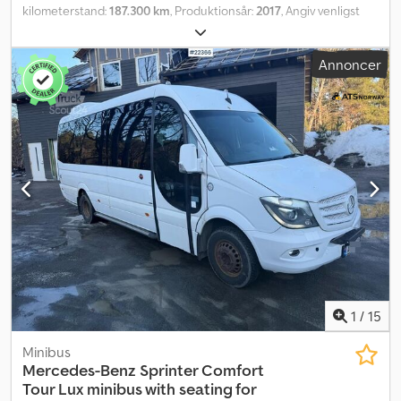
kilometerstand:
187.300 km
, Produktionsår:
2017
, Angiv venligst
referencenummer ved forespørgsel: 22268 Specifikationer:
Model: 2017 EU-godkendt indtil: 23.04.26 187.215 km Euro 6 4x2 238
Annoncer
HK Dæk (se billeder) Automatgear 2 kammer Vægtsystem
Klimaanlæg/AC Radio Lys Video Bakkamera Leveringsklar
Beskrivelse: Vi har en 2017 Mercedes-Benz Atego 2-kammer
renovationsvogn til salg. Køretøjet er i daglig brug, så
kilometertallet vil stige en smule. Ifølge ejer skal alt fungere som
det skal. Dog kan fejl og mangler forekomme. Vedligeholdelse er
løbende udført. Leveringsklar. Km: 187300 HK: 238 Syn: Nej
Cedpozqry Ujfx Am Horf EU-godkendt indtil: 23.04.2026 Egenvægt:
9860 kg Totalvægt: 11990 kg Nyttelast: 2055 kg Bredde: 240 cm
Længde: 675 cm Kw: 175 Euro: 6 Model: Atego 1224 2-kammer
renovationsbil Gearkasse: Automat = Yderligere oplysninger =
Kontakt ATS Norway for yderligere information.
1
/
15
Minibus
Mercedes-Benz
Sprinter Comfort
Tour Lux minibus with seating for