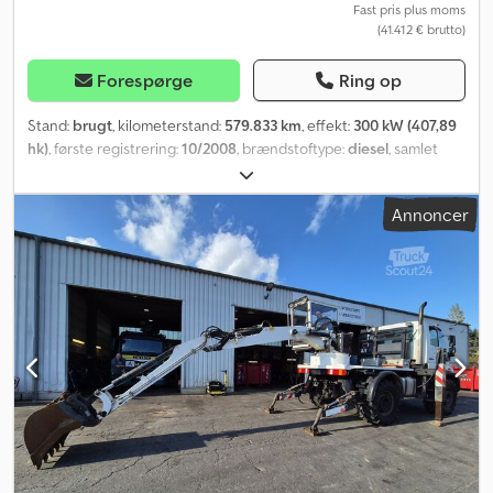
Fast pris plus moms
(41.412 € brutto)
Forespørge
Ring op
Stand:
brugt
, kilometerstand:
579.833 km
, effekt:
300 kW (407,89
hk)
, første registrering:
10/2008
, brændstoftype:
diesel
, samlet
vægt:
18.000 kg
, akslekonfiguration:
2 aksler
, næste syn (TÜV):
08/2026
, farve:
blå
, geartype:
mekanisk
, emissionsklasse:
Euro 5
,
Annoncer
samlet længde:
7.300 mm
, samlet bredde:
2.550 mm
, total højde:
3.500 mm
, lastepladsvolumen:
8 m³
, længde af lastrum:
4.600 mm
,
læsningsbredde:
2.480 mm
, lastepladshøjde:
700 mm
, Udstyr:
ABS, firehjulstræk, klimaanlæg, parkeringsvarmer
, Meiller 3-
sidet kippeopbygning, forhøjet frontvæg ca. 900 mm, Telligent-
bremsesystem med ABS, firehjulstræk, differentialespærre,
bakkestartshjælp, rulleblokering, fartpilot, Telligent-gearkasse,
radio/CD, Bluetooth, indbygget diagnose, klimaanlæg,
parkeringsvarmer, førersæde med komfortaffjedring (Grammer),
opvarmede sidespejle og elektrisk justerbart spejl på
passagersiden, elektriske vinduer på fører- og passagersiden, 1
soveplads, bagrude, tagluge, tågeforlygter, 2 roterende