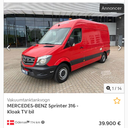
Annoncer
1
/
14
Vakuumtanktankvogn
MERCEDES-BENZ
Sprinter 316 -
Kloak TV bil
39.900 €
Odense
114 km