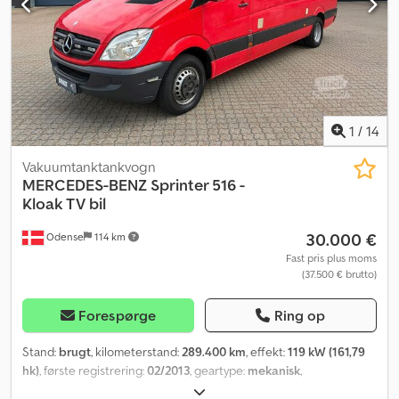
med advarselssystem (passagerside), sikkerhedsselesystem med
Sprinter 316 CDI Minibus – 10 sæder – Euro 6 Gearkasse:
advarselssystem (førerside), sædebetræk/polstring: stof,
Automatisk Cedpfx Amjzqmwhs Horf = Yderligere information =
start/stop-system, batteri 92 Ah, serviceintervalvisning Assyst,
Anvendelsesformål: Godstransport Serienummer:
varmebeskyttelsesglas, tilladt totalvægt 3,50 t Mellemsalg, fejl og
WDB9066331S87xxxx Kontakt ATS Norway for yderligere
ændringer forbeholdes.
information.
1
/
14
Vakuumtanktankvogn
MERCEDES-BENZ
Sprinter 516 -
Kloak TV bil
30.000 €
Odense
114 km
Fast pris plus moms
(37.500 € brutto)
Forespørge
Ring op
Stand:
brugt
, kilometerstand:
289.400 km
, effekt:
119 kW (161,79
hk)
, første registrering:
02/2013
, geartype:
mekanisk
,
emissionsklasse:
Euro 5
, Produktionsår:
2013
, Udstyr:
ABS
,