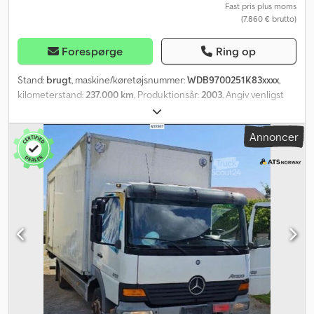
Fast pris plus moms
(7.860 € brutto)
Forespørge
Ring op
Stand:
brugt
, maskine/køretøjsnummer:
WDB9700251K83xxxx
,
kilometerstand:
237.000 km
, Produktionsår:
2003
, Angiv venligst
referencenummer ved forespørgsel: 23966 Tekniske data:
Crodozrk D Ujpfx Am Hof Årgang: 2003 Kilometerstand: ca. 237.000
Annoncer
km Manuel gearkasse Dæk (se billeder) Zepro-lastrampe 3
siddepladser Længde: 795 cm Bredde: 255 cm Akselafstand: 422
cm Egenvægt: 5.020 kg 177 hk Værktøjskasse Radio/CD
Klimaanlæg Beskrivelse: Mercedes-Benz Atego med lad fra år
2003 og udstyret med en lastrampe. Derfor skal der regnes med
et vist behov for reparation og vedligeholdelse. Hurtig levering er
mulig. Km: 237.000 HK: 177 Syn: Nej EU-godkendt til: 28.08.2024
Egenvægt: 5020 Bredde: 255 Længde: 795 Model: Atego 818 –
varebil med lad – Zepro-lift = Yderligere information = Kontakt ATS
Norway for at få yderligere information.