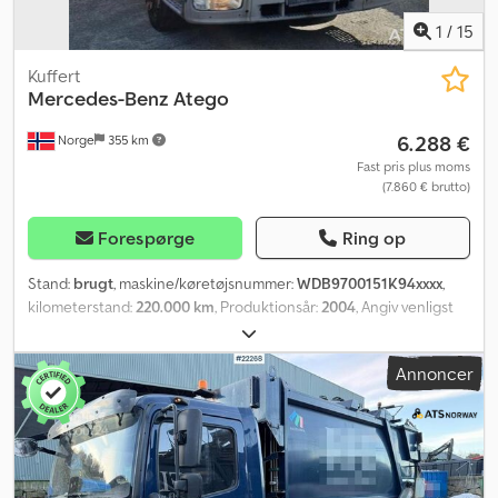
1
/
15
Kuffert
Mercedes-Benz
Atego
6.288 €
Norge
355 km
Fast pris plus moms
(7.860 € brutto)
Forespørge
Ring op
Stand:
brugt
, maskine/køretøjsnummer:
WDB9700151K94xxxx
,
kilometerstand:
220.000 km
, Produktionsår:
2004
, Angiv venligst
referencenummer ved forespørgsel: 23967 Tekniske data: Ikke
EU-godkendt Årgang 2004 Kilometerstand: ca. 220.000 km
Annoncer
Manuel gearkasse Dæk (se billeder) Zepro-lasterampe
Sidehængt dør Længde: 796 cm Bredde: 255 cm Akselafstand: 422
cm Egenvægt: 5.125 kg 4x2 177 hk Radio/CD Klimaanlæg
Beskrivelse: Mercedes-Benz Atego 818 varevogn med
kasseopbygning fra år 2004. Køretøjet er udstyret med en Zepro-
lasterampe og en sidehængt dør. Det blev sidst EU-godkendt i