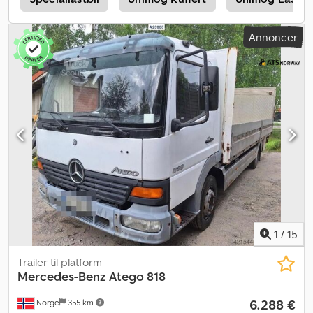
Unimog U400 405/12 4x4 firehjulstræk Tysk køretøj, fra første ejer,
ny syn og udstødningskontrol, komplet servicehistorik. ematec
Annoncer
påbyggingsgravemaskine, type M 215 Motoreffekt: 45 kW
Rækkevidde: 6,50 m Gravdybde: 4,50 m Læssehøjde: 4,90 m
Rivekraft iht. DIN 24086: 1800 daN Brydekraft iht. DIN 24086: 3400
daN Tilladt totalvægt: 12 t Cedpfxjzg U Rhe Am Hjrf Automatgear,
differentialespærre, parkeringsvarmer, klimaanlæg, sædevarme,
elektriske vinduer, elektrisk justerbare sidespejle, fartpilot osv. 19
% moms kan udvises.
1
/
15
Trailer til platform
Mercedes-Benz
Atego 818
6.288 €
Norge
355 km