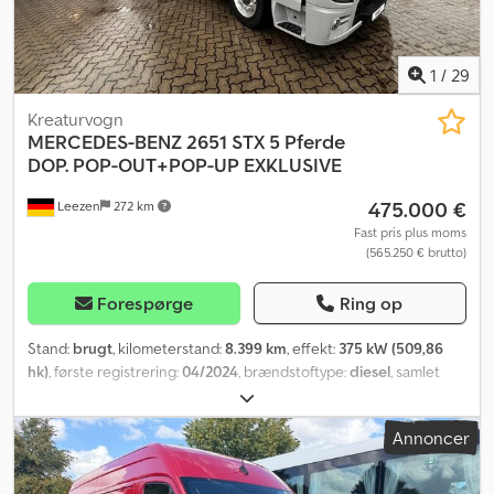
Bredde: 199 Længde: 736 Kw: 140 Euro: 6 Model: Sprinter comfort
tour Lux-minibus med siddepladser til 16+1 Gear: Automat Antal
siddepladser: 17 = Yderligere information = Crodpfx Amjzqmzte
1
/
29
Hof Anvendelsesformål: Godstransport Serienummer:
WDB9066571P25xxxx Kontakt ATS Norway for yderligere
Kreaturvogn
information.
MERCEDES-BENZ
2651 STX 5 Pferde
DOP. POP-OUT+POP-UP EXKLUSIVE
475.000 €
Leezen
272 km
Fast pris plus moms
(565.250 € brutto)
Forespørge
Ring op
Stand:
brugt
, kilometerstand:
8.399 km
, effekt:
375 kW (509,86
hk)
, første registrering:
04/2024
, brændstoftype:
diesel
, samlet
vægt:
26.000 kg
, akslekonfiguration:
3 aksler
, bremser:
retarder
,
farve:
grå
, geartype:
automatisk
, emissionsklasse:
Euro 6
, Udstyr:
Annoncer
ABS, klimaanlæg, navigationssystem, parkeringsvarmer
, MB
ACTROS 2651 GIGA STX EXKLUSIV HESTELASTBIL 5 heste
Kapacitet til 5 heste, side- og bagrampe, slide-out, pop-up,