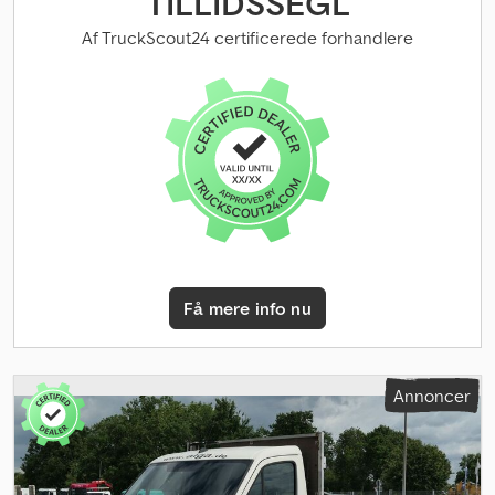
TILLIDSSEGL
stabilitetsprogram (ESP), klimaanlæg
, Vognbaneassistent,
stabilitetskontrolassistent, elektronisk bremsesystem med ABS og
Af TruckScout24 certificerede forhandlere
ASR, motorbremse, fartpilot, multifunktionsrat, aircondition, radio
med USB-indgang og Bluetooth, kombiinstrument 10,4 cm,
FleetBoard Eco Support / forberedelse, komfortaffjedret
førersæde, midtersæde, opbevaringsrum ved bagvæg, solgardin i
siderude ved førerdør, tagluge, udvendige spejle opvarmede og
elektrisk justerbare, elektriske rudehejs i fører- og passagerdør,
centrallås, lyssensor, regnsensor, automatisk kørelys, SAXAS
kasseopbygning, 2 x surringsskinne til spændestænger pr. side,
finérgulv, DHOLLANDIA liftbagklap type: DHLM, maks.
løftekapacitet 1500 kg, AHK ringøje, luftaffjedring med
hæve-/sænkeanordning HA. Køretøjet kan være folieret og/eller
Få mere info nu
dekoreret med reklame. Crjdpfx Aoy Rb Iqsm Hjf SI86933 Vores
tilbud er generelt uden nyt syn. Hvis nyt syn ønskes, giver vi gerne
et tilbud fra vores partner-værksteder! Køretøjet kan være folieret
og/eller dekoreret med reklame. Vores generelle leverings- og
Annoncer
betalingsbetingelser gælder. Vi udarbejder gerne et
finansierings- eller leasingtilbud til dette køretøj. Kontakt os
venligst!