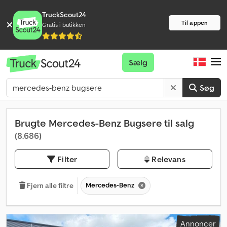
TruckScout24
Til appen
Gratis i butikken
Sælg
Søg
Brugte Mercedes-Benz Bugsere til salg
(8.686)
Filter
Relevans
Mercedes-Benz
Fjern alle filtre
Annoncer