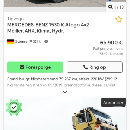
1
/
13
Tipvogn
MERCEDES-BENZ
1530 K Atego 4x2,
Meiller, AHK, Klima, Hydr.
65.900 €
Sittensen
331 km
Fast pris plus moms
(78.421 € brutto)
Forespørge
Ring op
Stand:
brugt
, kilometerstand:
79.267 km
, effekt:
220 kW (299,12
hk)
, første registrering:
09/2019
, brændstoftype:
diesel
, samlet
vægt:
16.000 kg
, akslekonfiguration:
2 aksler
, farve:
sort
, geartype:
automatisk
, emissionsklasse:
Euro 6
, samlet bredde:
2.460 mm
,
Annoncer
total højde:
2.780 mm
, lastepladsvolumen:
6 m³
, længde af lastrum:
4.200 mm
, læsningsbredde:
2.350 mm
, lastepladshøjde:
600 mm
,
Udstyr:
ABS, elektronisk stabilitetsprogram (ESP), klimaanlæg
,
Meiller 3-vejs tipper-opbygning, aluminiums sidevægge 700 mm,
forvæg med vindue, surringsskåle integreret i gulvet, presenning,