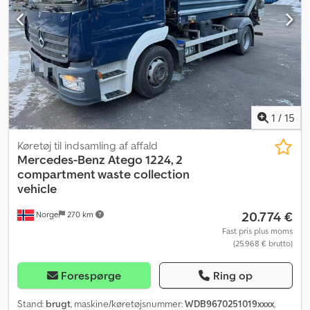
2018 og har stået ubrugt siden. Køretøjet starter og kører, men
der må påregnes et vist behov for reparation og vedligeholdelse.
Hurtig levering er mulig. Km: 220.000 HK: 177 Syn: Nej EU-
godkendt til: 31.08.2018 Egenvægt: 5125 Bredde: 255 Længde: 796
Model: Atego 818 varevogn Csdpfx Amjzrk D Ie Hjrf = Yderligere
information = Kontakt ATS Norway for yderligere information.
1
/
15
Køretøj til indsamling af affald
Mercedes-Benz
Atego 1224, 2
compartment waste collection
vehicle
20.774 €
Norge
270 km
Fast pris plus moms
(25.968 € brutto)
Forespørge
Ring op
Stand:
brugt
, maskine/køretøjsnummer:
WDB9670251019xxxx
,