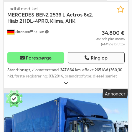
Ladbil med lad
MERCEDES-BENZ
2536 L Actros 6x2,
Hiab 211DL-4PRO, Klima, AHK
34.800 €
Sittensen
331 km
Fast pris plus moms
(41.412 € brutto)
Forespørge
Ring op
Stand:
brugt
, kilometerstand:
347.864 km
, effekt:
265 kW (360,30
hk)
, første registrering:
03/2014
, brændstoftype:
diesel
, samlet
vægt:
26.000 kg
, akslekonfiguration:
3 aksler
, farve:
gul
, geartype:
automatisk
, emissionsklasse:
Euro 5
, samlet bredde:
2.550 mm
,
Annoncer
total højde:
3.800 mm
, lastepladsvolumen:
16 m³
, længde af
lastrum:
6.550 mm
, læsningsbredde:
2.490 mm
, lastepladshøjde:
950 mm
, Udstyr:
ABS, elektronisk stabilitetsprogram (ESP),
klimaanlæg, kran
, WILKEN ladfladekasse med aluminiums-sider, 1x
delbar, 1000 mm høje, slidstærkt finerbund, 1 x ankerskinne
centralt i ladbunden, kontinuerlig fastgørelseshuller i
yderrammen, HIAB bagkran Type: 211DL-4PRO, 2-sidet hydraulisk