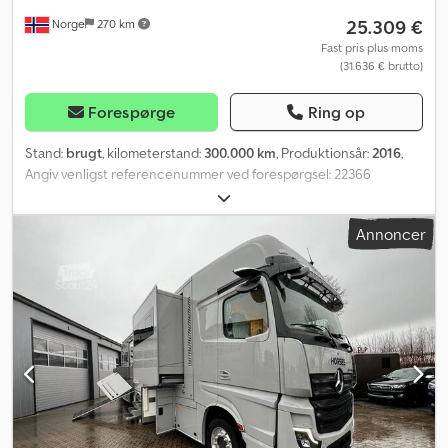
25.309 €
Norge
270 km
Fast pris plus moms
(31.636 € brutto)
Forespørge
Ring op
Stand:
brugt
, kilometerstand:
300.000 km
, Produktionsår:
2016
,
Angiv venligst referencenummer ved forespørgsel: 22366
Specifikationer: Model 2016 EU-godkendt til: 01.07.26
Kilometerstand: ca. 300.000 km 4x2 190 hk Automatgear Euro 6
Annoncer
Ikke handicapvenlig Anhængertræk Sommer- og vinterdæk
Ekstra lygter Bakkelys Bakkamera En smule overfladerust
Nordbuss-karrosseri Godt udstyret Klimaanlæg Radio Klar til
levering Beskrivelse: Vi har en 2016 Mercedes Sprinter Comfort
Tour Lux-minibus med siddepladser til 16+1 til salg. Køretøjet har
overholdt alle serviceintervaller, som ejeren har angivet. Der kan
være kosmetiske skader, og derfor kan der forekomme mangler
og defekter, da køretøjet er fra 2016. Der er nogle få steder med
overfladerust. Bortset fra det skulle alt ifølge ejeren fungere
perfekt. Klar til levering. Km: 300.000 HK: 190 Syn: Nej EU-godkendt
til: 01.07.2026 Egenvægt: 3625 Totalvægt: 5000 Nyttelast: 1300