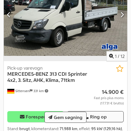
1
/
12
Pick-up varevogn
MERCEDES-BENZ
313 CDI Sprinter
4x2, 3. Sitz, AHK, Klima, 71tkm
14.900 €
Sittensen
331 km
Fast pris plus moms
(17.731 € brutto)
Forespørge
Ring op
Gem søgning
Stand:
brugt
, kilometerstand:
71.988 km
, effekt:
95 kW (129,16 hk)
,