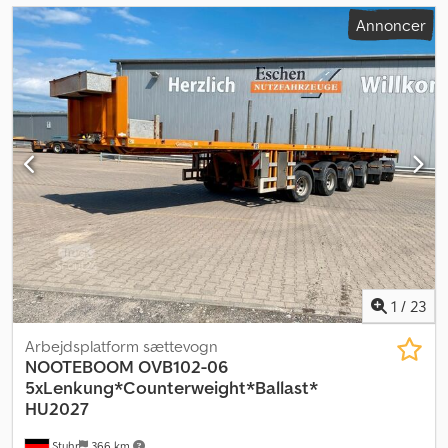
Annoncer
1
/
23
Arbejdsplatform sættevogn
NOOTEBOOM
OVB102-06
5xLenkung*Counterweight*Ballast*
HU2027
Stuhr
366 km