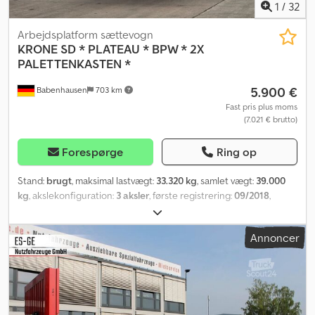
1
/
32
Arbejdsplatform sættevogn
KRONE
SD * PLATEAU * BPW * 2X
PALETTENKASTEN *
5.900 €
Babenhausen
703 km
Fast pris plus moms
(7.021 € brutto)
Forespørge
Ring op
Stand:
brugt
, maksimal lastvægt:
33.320 kg
, samlet vægt:
39.000
kg
, akslekonfiguration:
3 aksler
, første registrering:
09/2018
,
længde af lastrum:
13.640 mm
, læsningsbredde:
2.470 mm
, samlet
længde:
13.860 mm
, samlet bredde:
2.550 mm
, total højde:
3.900
Annoncer
mm
, Udstyr:
ABS
, KRONE SD – PLATFORM – BPW – 2 PALLEKASSER
----KØRETØJSHISTORIE * Tysk køretøj * Video af køretøjet kan fås
på anmodning (interiør og eksteriør) ----Producent Krone Model /
Type SD * SANH-platform Variant / Version Variant: DA06CLNF *
Version: 1227XBF1 Dkjdpfezr S Ihox Aifsr Køretøjstype Platform-
sættevogn * Køretøjsklasse: O4 Første registrering 05.09.2018