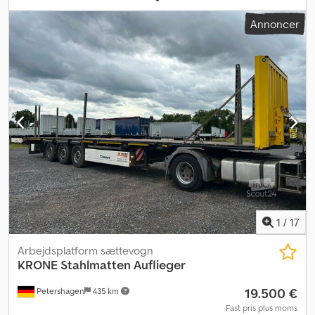
bredde:
2.550 mm
, total højde:
3.277 mm
, Udstyr:
ABS
, Krone
Annoncer
stålplade-semitrailer * Krone-aksler med luftaffjedring og
skivebremser * 1. aksel kan hæves * Pallekasser * Lommestolper *
Stolper + holder * Hulskinne * Surringsøjer * Opbevaringskasse *
Overbredde-skilte * 385/65 R22,5 * Reservehjulsholder Dsdpfx
Aezp Abgoifjkr Vi står til rådighed, hvis du har brug for yderligere
information.
1
/
17
Arbejdsplatform sættevogn
KRONE
Stahlmatten Auflieger
19.500 €
Petershagen
435 km
Fast pris plus moms