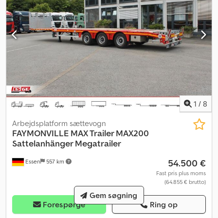
placeret på lygteholderen. Kontakt i lygten ændrer funktionen:
rundtlys, blinkende.
1
/
8
Arbejdsplatform sættevogn
FAYMONVILLE
MAX Trailer MAX200
Sattelanhänger Megatrailer
54.500 €
Essen
557 km
Fast pris plus moms
(64.855 € brutto)
Gem søgning
Forespørge
Ring op