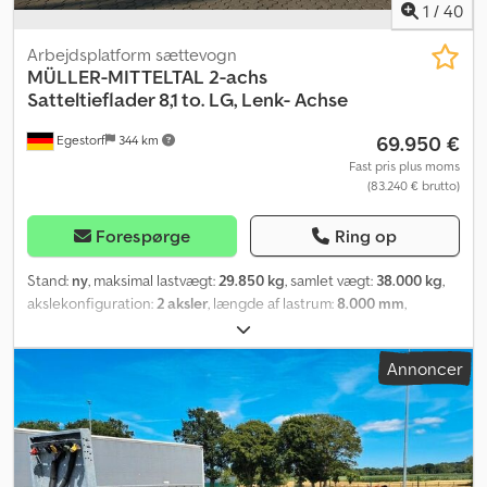
1
/
40
Arbejdsplatform sættevogn
MÜLLER-MITTELTAL
2-achs
Satteltieflader 8,1 to. LG, Lenk- Achse
69.950 €
Egestorf
344 km
Fast pris plus moms
(83.240 € brutto)
Forespørge
Ring op
Stand:
ny
, maksimal lastvægt:
29.850 kg
, samlet vægt:
38.000 kg
,
akslekonfiguration:
2 aksler
, længde af lastrum:
8.000 mm
,
læsningsbredde:
2.520 mm
, Produktionsår:
2026
, TS 2 ML ----
Bremser: * EBS-E (elektronisk bremsesystem) *
Annoncer
Nødløsningsanordning for fjederakkumulatorcylinder *
Tromlebremser ----Aksler: * 2 x 10 t aksler * Sidste aksel som
selvstyrende bagaksel med elektropneumatisk styrelås aktiveret
via PIN-bakgear * Ekstra lås af selvstyrende bagaksel fra
førerhuset til rangering – uden lastbilmonteret installation –
tilsluttet på PIN 10, låsen skal deaktiveres inden kørsel på offentlig