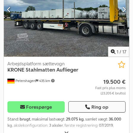
er du velkommen til at kontakte os.
1
/
17
Arbejdsplatform sættevogn
KRONE
Stahlmatten Auflieger
19.500 €
Petershagen
435 km
Fast pris plus moms
(23.205 € brutto)
Forespørge
Ring op
Stand:
brugt
, maksimal lastvægt:
29.075 kg
, samlet vægt:
36.000
kg
, akslekonfiguration:
3 aksler
, første registrering:
07/2019
,
næste syn (TÜV):
04/2026
, samlet længde:
13.820 mm
, samlet