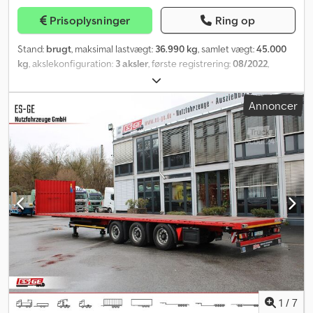
Reservehjulsholder med spil incl. 1 hjulmonteringssæt, monteret
Prisoplysninger
Ring op
bag akslenheden. I 25475.020 Holder til 16 stykker firkantede
indsatsstænger, ca. 80 x 80 x 1.990 mm. Montering på siden af
Stand:
brugt
, maksimal lastvægt:
36.990 kg
, samlet vægt:
45.000
langsgående bjælken i kørselsretningen, til venstre og højre. I
kg
, akslekonfiguration:
3 aksler
, første registrering:
08/2022
,
25620.011 Værktøjskasse af plast, vandtæt, dimensioner
næste syn (TÜV):
09/2026
, Udstyr:
ABS
,
(indvendigt) ca. 545 x 400 x 400 mm. Montering i kørselsretningen
bagest til venstre. 26110.005 Udgår – stige. 27510.015 Lav, fast
Annoncer
påkørselsbeskyttelse bagpå af stål i henhold til ECE-R58. 27511.010
Højde på påkørselsbeskyttelsesprofilen min. 120 mm,
dimensioneret til øgede testkræfter. I 71800.020 1 par
udtrækkelige advarselstavler til overdimensioneret last,
retroreflekterende rød/hvid, med LED-belysning, spiral-kabel og
stikforbindelse. Anbringes i den forreste og bageste del af
køretøjet. Bremse-/luftaffjedringssystem 32110.057 EBS-system
2S/2M med stabilitetsprogram (indeholder ABS/ALB-funktion),
EBS-stikforbindelse ISO 7638, (uden forbindelsesledninger),
parkeringsbremse som fjederpåtryksbremse, udvendige
pneumatiske tilslutninger samt udvendig EBS-diagnosetilslutning
via ISO 7638-stikforbindelse. I 32125.015 WABCO EBS-system.
33420.040 Luftaffjedringssystem incl. 1 hæve- og sænkeventil,
1
/
7
monteret i kørselsretningen til venstre bag akslenheden.