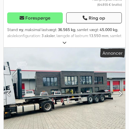
(64.855 € brutto)
Forespørge
Ring op
Stand:
ny
, maksimal lastvægt:
36.565 kg
, samlet vægt:
45.000 kg
,
akslekonfiguration:
3 aksler
, længde af lastrum:
13.550 mm
, samlet
bredde:
2.550 mm
, total højde:
1.040 mm
, Produktionsår:
2026
,
Udstyr:
ABS
, Fabrikny Kässbohrer SPS Mega Heavy Duty platform
Annoncer
trailer, straks tilgængelig! Tekniske data: * Sadelhøjde: 950 mm *
Plattformlængde: 13.550 mm * Svanhals: 120 mm * Platformhøjde:
1.040 mm * Akselafstand: 7.700 mm * Akselafstand mellem aksler:
1.360 mm * Samlet bredde: 2.550 mm * Teknisk totalvægt [80 km/t]:
45.000 kg * Teknisk totalvægt [60 km/t]: 46.000 kg * Egenvægt:
7.827 kg Undervogn: * BPW-aksler med luftaffjedring og
skivebremser * Luftaffjedring med belastningsmanometer * 1.
aksel liftbar * Wabco bremsesystem * Dæk: 445/45/R 19.5 Chassis:
* Chassis af højkvalitets, højfast S700 MC stål iht. ISO 1726 * 2 mm
Omega-profil forstærket 30 mm hårdttræsbund * 8x2 enheder
sideudvidelser, udvidelige op til 300 mm * Støtteben foran,
klapbare støtteben bag Rampe: Dodpjrukurofx Aifjkr * Montering
til ramper på bagenden af køretøjet * Rampe-transportkasse