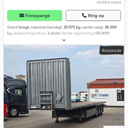
(23.205 € brutto)
Forespørge
Ring op
Stand:
brugt
, maksimal lastvægt:
29.075 kg
, samlet vægt:
36.000
kg
, akslekonfiguration:
3 aksler
, første registrering:
06/2019
,
næste syn (TÜV):
01/2027
, samlet længde:
13.820 mm
, samlet
bredde:
2.550 mm
, total højde:
3.277 mm
, Udstyr:
ABS
, Krone
Annoncer
stålplade-semitrailer * Krone-aksler med luftaffjedring og
skivebremser * 1. aksel kan hæves Dedpfx Ajzp Abasifekr *
Pallekasser * Rammelommer * Rammer + holdere * Perforeret
skinne * Surringsøjer * Opbevaringskasse * Overbredde-skilte *
385/65 R22,5 * Reservehjulsholder Vi står til rådighed, hvis du har
brug for yderligere information.