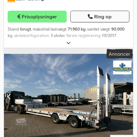
Prisoplysninger
Ring op
Stand:
brugt
, maksimal lastvægt:
71.960 kg
, samlet vægt:
90.000
kg
, akslekonfiguration:
3 aksler
, første registrering:
10/2017
,
næste syn (TÜV):
05/2027
, Udstyr:
ABS
, • Tilladt totalvægt, teknisk
muligt: 90.000 kg • 5 aksler, styrede • Syn gyldig til maj 2027 •
Annoncer
Kabelstyret • Støtteben, hydrauliske Alle oplysninger uden garanti
/ Forbehold for mellemsalg. Dkjdezr A Dgepfx Aifer