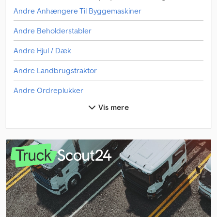
Andre Anhængere Til Byggemaskiner
Andre Beholderstabler
Andre Hjul / Dæk
Andre Landbrugstraktor
Andre Ordreplukker
Vis mere
Andre Plantebeskyttelses- & Gødningsmaskine
Andre Saml Op
Andre Transportteknik Til Landbrug
Andre Udfyld Beholderen
Andre Vægte Og Vejeudstyr.
Anhængere Til Byggemaskiner