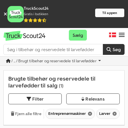
TruckScout24
Til appen
Gratis i butikken
Sælg
Søg
/ ... / Brugt tilbehør og reservedele til larvefødder
Brugte tilbehør og reservedele til
larvefødder til salg
(1)
Filter
Relevans
Entreprenørmaskiner
Larver
Ti
Fjern alle filtre