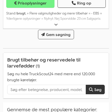
Prisoplysninger
Ring op
Stand:
brugt
, = Flere valgmuligheder og mere tilbehør = - EBS =
Yderligere oplysninger = Ny/nyt: Nej Sporvidde: 23 cm Salgspris:
€ 1.300, US$ 1.514 Chodoxt S Hgspfx Abroa moms/margin: Moms
fradragsberettiget
Gem søgning
Brugt tilbehør og reservedele til
larvefødder
(1)
Søg nu hele TruckScout24 med mere end 120.000
brugte køretøjer.
Søg
Gennemse de mest populære kategorier: