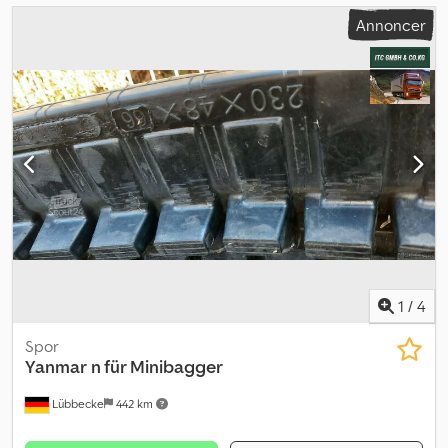
Annoncer
1
/
4
Spor
Yanmar
n für Minibagger
Lübbecke
442 km