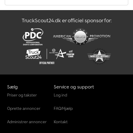
Saml Op
TruckScout24.dk er officiel sponsor for:
Transportteknik Til Landbrug
Vægte Og Vejeudstyr.
Sælg
Service og support
Priser og takster
Log ind
Oprette annoncer
FAQ/Hjælp
Administrer annoncer
Kontakt