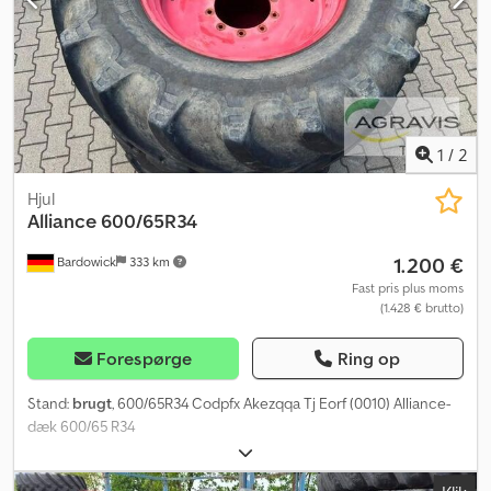
1
/
2
Hjul
Alliance
600/65R34
1.200 €
Bardowick
333 km
Fast pris plus moms
(1.428 € brutto)
Forespørge
Ring op
Stand:
brugt
, 600/65R34 Codpfx Akezqqa Tj Eorf (0010) Alliance-
dæk 600/65 R34