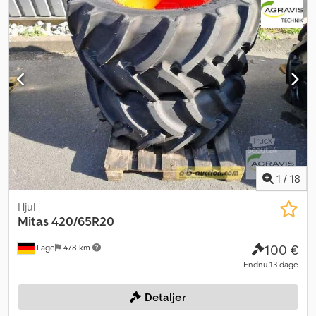
Eef Klik her for at gå til auktionen: ----- ----- Spændende
onlineauktion! Start med at byde NU! ab-auction
1
/
18
Hjul
Mitas
420/65R20
100 €
Lage
478 km
Endnu 13 dage
Detaljer