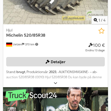
1
/
4
Hjul
Michelin
520/85R38
100 €
Uelzen
370 km
Endnu 13 dage
Detaljer
Stand:
brugt
, Produktionsår:
2023
, -AUKTIONSMASKINE- – ab-
auction 520/85R38 (0010) Hjul 520/85R38 Du kan byde på denne
maskine online. Startprisen er 100,00 EUR ekskl. moms. Registrer
dig gratis og deltag i auktionen. Klik her for at komme til
auktionen: ----- ----- Spændende onlineauktion! Start med at
byde NU! Crjdpewv Inzsfx Ak Esf ab-auction