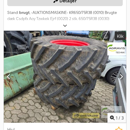
Detaljer
Stand:
brugt
, -AUKTIONSMASKINE- KR650/75R38 (0010) Brugte
dæk Csdpfx Aoy Tzwkek Ejrf (0020) 2 stk. 650/75R38 (0030)
Standardbredde Du kan byde på denne maskine online
Startprisen er 100,00 EUR ekskl. moms. Registrer dig gratis og byd
Klik
med. Klik her for at gå til auktionen: ----- ----- Spændende
onlineauktion! Start med at byde NU! ab-auction
1
/
3
Hjul