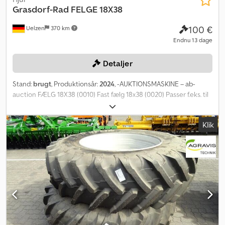
Grasdorf-Rad
FELGE 18X38
100 €
Uelzen
370 km
Endnu 13 dage
Detaljer
Stand:
brugt
, Produktionsår:
2024
, -AUKTIONSMASKINE – ab-
auction FÆLG 18X38 (0010) Fast fælg 18x38 (0020) Passer f.eks. til
Fendt 500-serien (0030) Lakering RAL 7016 antracitgrå (0040)
Ventilbeskyttelse Credpfswv Ipljx Ak Esf (0050) Sporvidde 2000
Klik
mm (0060) ET = 142 mm (0070) LK 8/275/221/27r18-1 (0080) ZLK
6/430/17 cyl. Du kan byde på denne maskine online. Startprisen er
100,00 EUR ekskl. moms. Registrer dig gratis og byd med. Klik her
for at gå til auktionen: ----- ----- Spændende onlineauktion! Start
med at byde NU! ab-auction