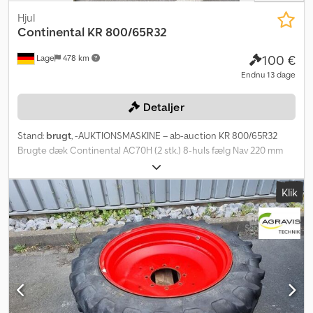
Hjul
Continental
KR 800/65R32
100 €
Lage
478 km
Endnu 13 dage
Detaljer
Stand:
brugt
, -AUKTIONSMASKINE – ab-auction KR 800/65R32
Brugte dæk Continental AC70H (2 stk.) 8-huls fælg Nav 220 mm
Boltcirkel 275 mm Boltdiameter 25 mm Indpresning 470 mm Du
kan byde online på denne maskine. Startprisen er 100,00 EUR
Klik
ekskl. moms. Registrer dig gratis og byd med. Klik her for at gå til
auktionen: ----- ----- Spændende onlineauktion! Start med at
byde NU! Crjdpfx Aou A En Rek Eof ab-auction