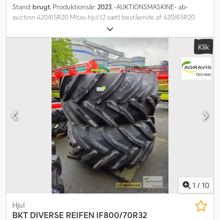
Stand:
brugt
, Produktionsår:
2023
, -AUKTIONSMASKINE- ab-
auction 420/65R20 Mitas-hjul (2 sæt) bestående af: 420/65R20
Mitas AC65 / fast fælg Nav 210 mm Boltcirkel 260 mm Boltdiameter
20 mm Indpresningsdybde 220 mm 540/65R30 Mitas AC65 /
Klik
justerbar fælg Nav 150 mm Boltcirkel 210 mm Boltdiameter 20 mm
Indpresningsdybde 240 mm Du kan byde på denne maskine
online. Startprisen er 100,00 EUR ekskl. moms. Registrer dig gratis
og deltag i auktionen. Klik her for at komme til auktionen: ----- ----
- Spændende onlineauktion! Begynd at byde NU! ab-auction
Cedpjrf Udkefx Ak Eerf
1
/
10
Hjul
BKT
DIVERSE REIFEN IF800/70R32