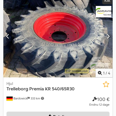
Klik
1
/
4
Hjul
Trelleborg Premia
KR 540/65R30
100 €
Bardowick
333 km
Endnu 12 dage