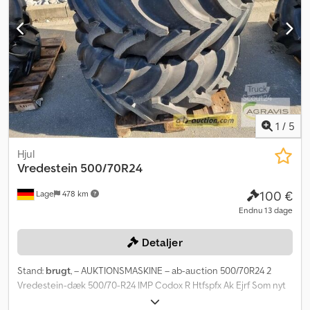
1
/
5
Hjul
Vredestein
500/70R24
100 €
Lage
478 km
Endnu 13 dage
Detaljer
Stand:
brugt
, – AUKTIONSMASKINE – ab-auction 500/70R24 2
Vredestein-dæk 500/70-R24 IMP Codox R Htfspfx Ak Ejrf Som nyt
Du kan byde på denne maskine online Startprisen er 100,00 EUR