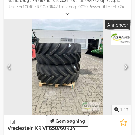
Stand:
brugt
, Produktionsår:
2024
, KR 710/70R42 Codpfx Akjzfq
Ums Eerf 0010 KR710/70R42 Trelleborg 0020 Passer til Fendt 724
Gen-7
Annoncer
1
/
2
Gem søgning
Hjul
Vredestein
KR VF650/60R34