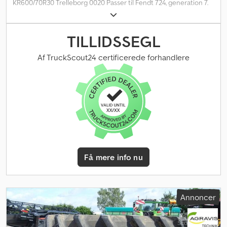
KR600/70R30 Trelleborg 0020 Passer til Fendt 724, generation 7.
Cedpfx Aezfq Ugjk Eorf
TILLIDSSEGL
Af TruckScout24 certificerede forhandlere
Få mere info nu
Annoncer