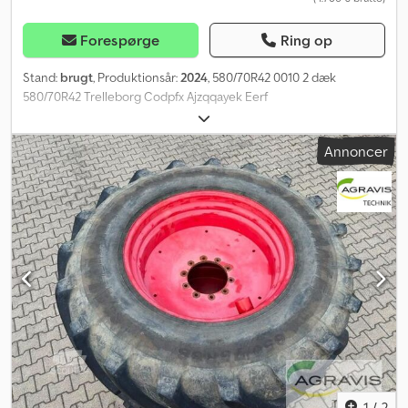
Forespørge
Ring op
Stand:
brugt
, Produktionsår:
2024
, 580/70R42 0010 2 dæk
580/70R42 Trelleborg Codpfx Ajzqqayek Eerf
Annoncer
1
/
2