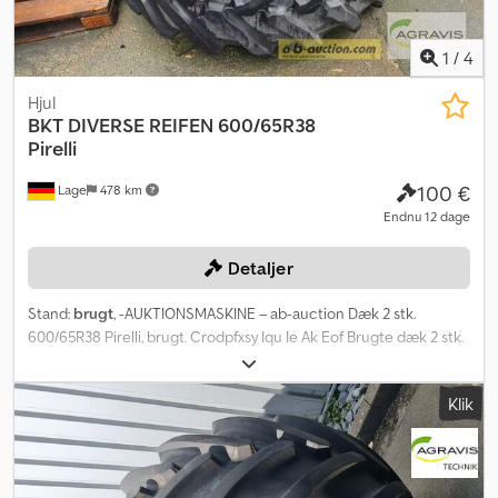
1
/
4
Hjul
BKT
DIVERSE REIFEN 600/65R38
Pirelli
100 €
Lage
478 km
Endnu 12 dage
Detaljer
Stand:
brugt
, -AUKTIONSMASKINE – ab-auction Dæk 2 stk.
600/65R38 Pirelli, brugt. Crodpfxsy Iqu Ie Ak Eof Brugte dæk 2 stk.
600/65R38 Pirelli TM800 Dækmønster ca. 35 mm Du kan byde på
denne maskine online Startprisen er 100,00 EUR ekskl. moms.
Klik
Registrer dig gratis og byd med. Klik her for at komme til
auktionen: ----- ----- Spændende onlineauktion! Begynd at byde
NU! ab-auction