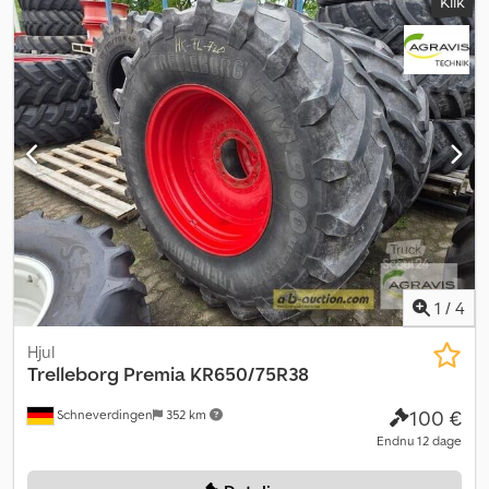
Klik
1
/
4
Hjul
Trelleborg Premia
KR650/75R38
100 €
Schneverdingen
352 km
Endnu 12 dage