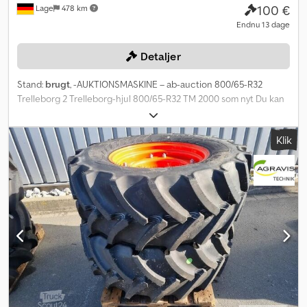
100 €
Lage
478 km
Endnu 13 dage
Detaljer
Stand:
brugt
, -AUKTIONSMASKINE – ab-auction 800/65-R32
Trelleborg 2 Trelleborg-hjul 800/65-R32 TM 2000 som nyt Du kan
byde på denne maskine online. Startprisen er 100,00 EUR ekskl.
moms. Registrer dig gratis og deltag i budrunden. Klik her for at
Klik
komme til auktionen: ----- ----- Spændende onlineauktion! Start
med at byde NU! ab-auction Crjdpex R Hr Usfx Ak Ejf