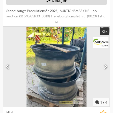
Detaljer
Stand:
brugt
, Produktionsår:
2023
, -AUKTIONSMASKINE – ab-
auction KR 540/65R30 (0010) Trelleborg komplet hjul (0020) 1 stk.
540/65 R30 (0030) kun ÉT komplet hjul Du kan byde på denne
maskine online. Startprisen er 100,00 EUR ekskl. moms. Registrer
Klik
dig gratis og deltag i budgivningen. Crjdpfxjxu R Rao Ak Eef Klik
her for at komme til auktionen: ----- ----- Spændende
onlineauktion! Start med at byde NU! ab-auction
1
/
4
Hjul