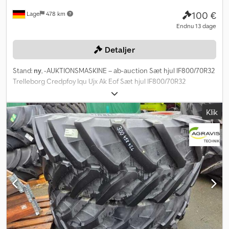
100 €
Lage
478 km
Endnu 13 dage
Detaljer
Stand:
ny
, -AUKTIONSMASKINE – ab-auction Sæt hjul IF800/70R32
Trelleborg Credpfoy Iqu Ujx Ak Eof Sæt hjul IF800/70R32
Trelleborg TM3000 10-huls justerbar fælg Navdiameter 275 mm
Boltcirkel 340 mm Indpresningsdybde 420 mm Du kan byde på
Klik
denne maskine online. Startprisen er 100,00 EUR ekskl. moms.
Registrer dig gratis og deltag i budrunden. Klik her for at gå til
auktionen: ----- ----- Spændende onlineauktion! Begynd at byde
NU! ab-auction