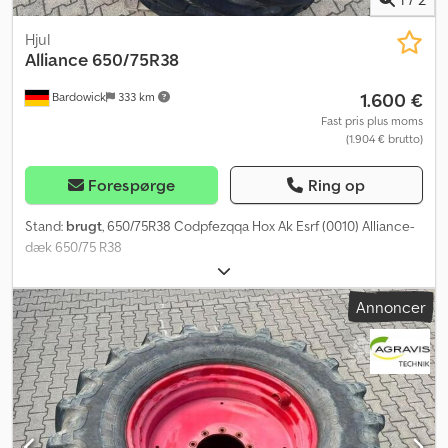
Hjul
Alliance
650/75R38
1.600 €
Bardowick
333 km
Fast pris plus moms
(1.904 € brutto)
Forespørge
Ring op
Stand:
brugt
, 650/75R38 Codpfezqqa Hox Ak Esrf (0010) Alliance-
dæk 650/75 R38
Annoncer