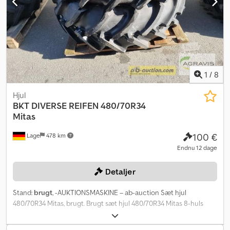
1
/
8
Hjul
BKT
DIVERSE REIFEN 480/70R34
Mitas
100 €
Lage
478 km
Endnu 12 dage
Detaljer
Stand:
brugt
, -AUKTIONSMASKINE – ab-auction Sæt hjul
480/70R34 Mitas, brugt. Brugt sæt hjul 480/70R34 Mitas 8-huls
justerbar fælg Navdiameter 150 mm Boltcirkel 205 mm
Bolthulsdiameter 20 mm Indpresningsdybde 170 mm Du kan byde