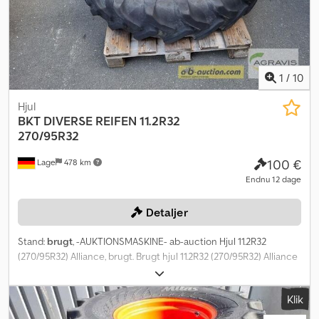
1
/
10
Hjul
BKT
DIVERSE REIFEN 11.2R32
270/95R32
100 €
Lage
478 km
Endnu 12 dage
Detaljer
Stand:
brugt
, -AUKTIONSMASKINE- ab-auction Hjul 11.2R32
(270/95R32) Alliance, brugt. Brugt hjul 11.2R32 (270/95R32) Alliance
8-hulsfælg Navdiameter 200 mm Hulafstand 275 mm
Indpresningsdybde 205 mm Dækmønster ca. 20 mm Du kan byde
Klik
på denne maskine online. Startprisen er 100,00 EUR ekskl. moms.
Registrer dig gratis og deltag i budgivningen. Crjdpfsy Iqvrjx Ak