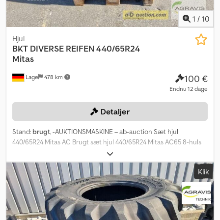
1
/
10
Hjul
BKT
DIVERSE REIFEN 440/65R24
Mitas
100 €
Lage
478 km
Endnu 12 dage
Detaljer
Stand:
brugt
, -AUKTIONSMASKINE – ab-auction Sæt hjul
440/65R24 Mitas AC Brugt sæt hjul 440/65R24 Mitas AC65 8-huls
justerbar fælg Navdiameter 210 mm Boltcirkel 270 mm Diameter
på bolthul 20 mm Indpresningsdybde 215 mm Du kan byde på
Klik
denne maskine online. Startprisen er 100,00 EUR ekskl. moms.
Registrer dig gratis og byd med. Klik her for at komme til
auktionen: ----- ----- Spændende onlineauktion! Start med at
byde NU! ab-auction Codpjy Iqvlefx Ak Ejrf