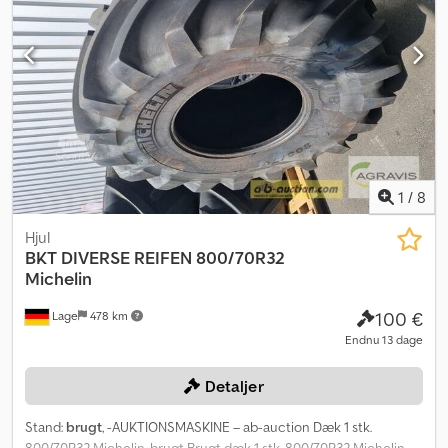
1
/
8
Hjul
BKT
DIVERSE REIFEN 800/70R32
Michelin
100 €
Lage
478 km
Endnu 13 dage
Detaljer
Stand:
brugt
, -AUKTIONSMASKINE – ab-auction Dæk 1 stk.
800/70R32 Michelin, brugt Brugt dæk 1 stk. 800/70R32 Michelin