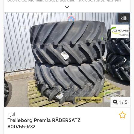
MegaXbib Visuel defekt på sidevæggen Du kan byde på denne
maskine online. Credpfjy Iquzsx Ak Ejf Startprisen er 100,00 EUR
Klik
ekskl. moms. Registrer dig gratis og deltag i auktionen. Klik her for
at komme til auktionen: ----- ----- Spændende onlineauktion!
Begynd at byde NU! ab-auction
1
/
5
Hjul
Trelleborg Premia
RÄDERSATZ
800/65-R32