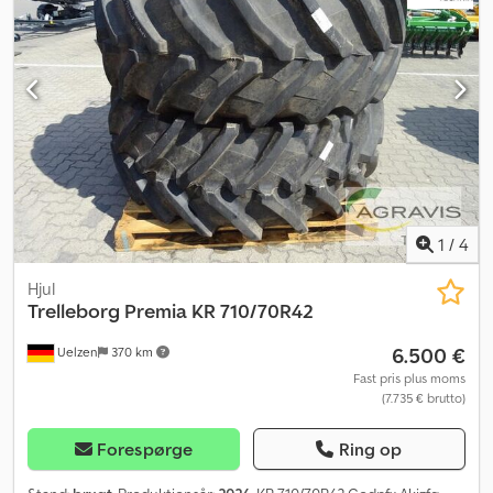
1
/
4
Hjul
Trelleborg Premia
KR 710/70R42
6.500 €
Uelzen
370 km
Fast pris plus moms
(7.735 € brutto)
Forespørge
Ring op