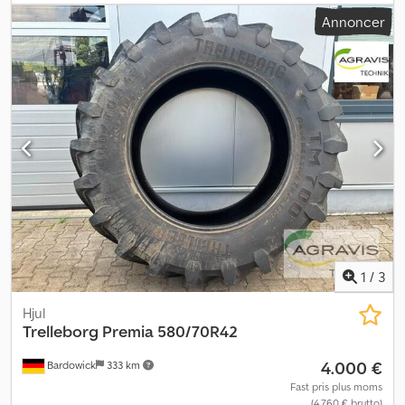
ekskl. moms Registrer dig gratis og deltag i budgivningen. Klik her
Annoncer
for at komme til auktionen: ----- ----- Spændende onlineauktion!
Begynd at byde NU! ab-auction
1
/
3
Hjul
Trelleborg Premia
580/70R42
4.000 €
Bardowick
333 km
Fast pris plus moms
(4.760 € brutto)