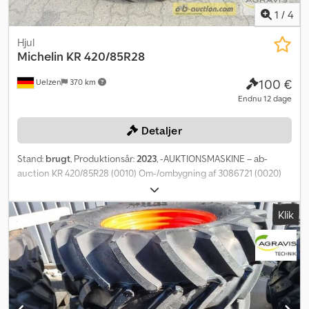
1
/
4
Hjul
Michelin
KR 420/85R28
100 €
Uelzen
370 km
Endnu 12 dage
Detaljer
Stand:
brugt
, Produktionsår:
2023
, -AUKTIONSMASKINE – ab-
auction KR 420/85R28 (0010) Om-/ombygning af 3086721 (0020)
Hjul 420/85R28 Du kan byde på denne maskine online. Credpfx
Aswv Iq Nsk Eof Startprisen er 100,00 EUR ekskl. moms. Registrer
Klik
dig gratis og deltag i auktionen. Klik her for at gå til auktionen: ----
- ----- Spændende onlineauktion! Start med at byde NU! ab-
auction