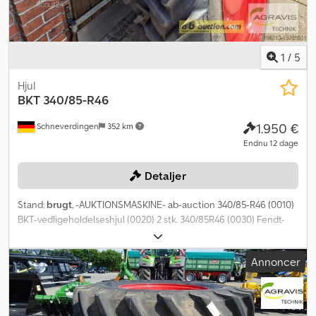
1
/
5
Hjul
BKT
340/85-R46
1.950 €
Schneverdingen
352 km
Endnu 12 dage
Detaljer
Stand:
brugt
, -AUKTIONSMASKINE- ab-auction 340/85-R46 (0010)
BKT-vedligeholdelseshjul (0020) 2 stk. 340/85R46 (0030) Fendt-
rød (0040) Sporbredde 1,5 m (0050) Passer til Fendt 300 Vario Du
kan byde på denne maskine online. Startprisen er 100,00 EUR
Annoncer
ekskl. moms. Registrer dig gratis og deltag i auktionen. Klik her for
at komme til auktionen: ----- ----- Spændende onlineauktion!
Begynd at byde NU! ab-auction KR 340/85R28 (0010) BKT-
vedligeholdelseshjul (0020) 2 stk. 340/85 R28 (0030) Fendt-rød