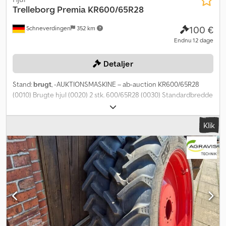
Trelleborg Premia
KR600/65R28
100 €
Schneverdingen
352 km
Endnu 12 dage
Detaljer
Stand:
brugt
, -AUKTIONSMASKINE – ab-auction KR600/65R28
(0010) Brugte hjul (0020) 2 stk. 600/65R28 (0030) Standardbredde
(0040) Næsten nye Trelleborg-dæk Du kan byde på denne
maskine online. Startprisen er 100,00 EUR ekskl. moms. Registrer
Klik
dig gratis og deltag i auktionen. Klik her for at komme til
auktionen: ----- ----- Spændende onlineauktion! Start med at
byde NU! ab-auction Crsdsy Tzwdspfx Ak Eef