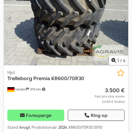
Csdpfx Akjw Hny Sj Eorf (0040) Sporbredde 1,5 m (0050) Passer til
Fendt 300 Vario
1
/
4
Hjul
Trelleborg Premia
KR600/70R30
3.500 €
Uelzen
370 km
Fast pris plus moms
(4.165 € brutto)
Forespørge
Ring op
Stand:
brugt
, Produktionsår:
2024
, KR600/70R30 0010