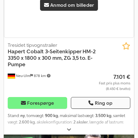
Anmod om billeder
du har spørgsmål eller er seriøst interesseret. Moms kan ikke
udvises!!
Tresidet tipvognstrailer
Hapert
Cobalt 3-Seitenkipper HM-2
3350 x 1800 x 300 mm, ZG 3,5 to. E-
Pumpe
7.101 €
Neu-Ulm
878 km
Fast pris plus moms
(8.450 € brutto)
Forespørge
Ring op
Stand:
ny
, tomvægt:
900 kg
, maksimal lastvægt:
3.500 kg
, samlet
vægt:
2.600 kg
, akslekonfiguration:
2 aksler
, længde af lastrum:
3.350 mm
, læsningsbredde:
1.800 mm
, lastepladshøjde:
300 mm
,
lastepladsvolumen:
1,8 m³
, farve:
anden
, bygningshøjde:
1.020 mm
,