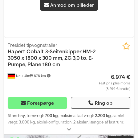
gummifjederaksel, individuel hjulophængning, påkørselsrampe,
Anmod om billeder
tippelad, kraftigt, sammenfoldeligt støttehjul, positionslygter,
galvaniseret stålplade på multiplexbund, påløbsbremse, inkl.
garanti, chassis fuldsvejset og varmgalvaniseret, lavt understel
med dæk 195/50 R13, TÜV-godkendt lastfastgørelsessystem,
designet hængsel til sidevæggene for nem fastgørelse af
lastnettet, 4 udtagelige hjørnestolper, aluminiumsvægge, 30 cm
Tresidet tipvognstrailer
høje, med robuste, forsænkede låse.
Hapert
Cobalt 3-Seitenkipper HM-2
3050 x 1800 x 300 mm, ZG 3,0 to. E-
Pumpe, Plane 180 cm
6.974 €
Neu-Ulm
878 km
Fast pris plus moms
(8.299 € brutto)
Forespørge
Ring op
Stand:
ny
, tomvægt:
700 kg
, maksimal lastvægt:
2.200 kg
, samlet
vægt:
3.000 kg
, akslekonfiguration:
2 aksler
, længde af lastrum:
3.050 mm
, læsningsbredde:
1.800 mm
, lastepladshøjde:
300 mm
,
lastepladsvolumen:
1,7 m³
, farve:
grøn
, bygningshøjde:
2.570 mm
,