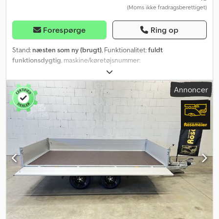
(Moms ikke fradragsberettiget)
Forespørge
Ring op
Stand:
næsten som ny (brugt)
, Funktionalitet:
fuldt
funktionsdygtig
, maskine/køretøjsnummer:
XLH00000000867464
, tomvægt:
774 kg
, maksimal lastvægt:
2.720
kg
, samlet vægt:
3.500 kg
, tilladt akselbelastning (aksel 1):
1.750 kg
,
Annoncer
tilladt akselbelastning (aksel 2):
1.750 kg
, første registrering:
01/2024
, næste syn (TÜV):
01/2028
, samlet længde:
6.180 mm
,
samlet bredde:
2.060 mm
, total højde:
995 mm
, dækstørrelse:
195-50 R13C
, farve:
sølvfarvet
, trailerbremse:
trailer med
bremser
, Produktionsår:
2023
, Tilhængeren er i meget god stand,
da den kun er blevet brugt lidt. Dcsdpfezkht Rex Ahijk Der
medfølger originale, robuste læsseramper.