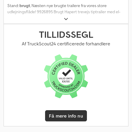
Stand:
brugt
, Næsten nye brugte trailere fra vores store
udlejningsflåde! 9926895 Brugt Hapert trevejs tiptrailer med el-
pumpe, forhøjet aluminiumssider og ekstra gittersats Producent:
Hapert Model: Cobalt HM-2 Mål: 3050 x 1800 x 1115 mm (LxBxH)
Tilladt totalvægt: 3.000 kg Egenvægt: ca. 864 kg Nyttelast: ca. 2.136
TILLIDSSEGL
kg (nyttelasten kan variere afhængigt af udstyr og konstruktion)
Ekstra høje aluminiumssider (400 mm) Aftagelig stålgitter-
Af TruckScout24 certificerede forhandlere
overbygning, 75 cm høj Solid, fuldt galvaniseret stålbund Elektrisk
hydraulikpumpe med kabelfjernbetjening Stålbatterikasse med
låg Meget robust og fuldsvejset, varmgalvaniseret stålramme
Talrige tvær- og længdestivere under tiplad muliggør høj
punktbelastning 6 planforsænkede surringsøjer i sideprofilen,
belastbare med 1.000 daN Robuste indvendige spændelåse
Baklygter Automatisk støttehjul Indfældet baglygtesystem med
ekstra beskyttelsesramme Omkransende hængsler med lille krog
til fastgørelse af lastsikringsnet Holdestropper på bagklappen til
transport af længere materialer Batterioplader med 7-polet stik
Første indregistrering: 10.10.204 Værkstedsinspektion udført Efter
Få mere info nu
ønske kan levering ske med ny syn (TÜV) Tilgængeligt
ekstraudstyr og muligheder: - Ekstra manuelle støtteben bag
Dedpfxjy Nbc Sj Ahieck - Flad presenning grå - Yderligere