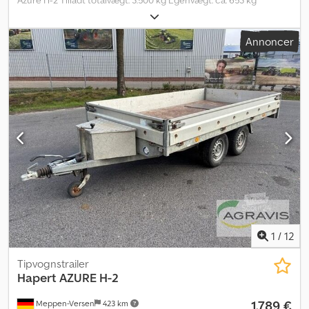
Azure H-2 Tilladt totalvægt: 3.500 kg Egenvægt: ca. 653 kg
Nyttelast: ca. 2.847 kg (nyttelasten kan variere afhængigt af udstyr
og konstruktion) Indvendige mål: 4.050 x 2.000 x 400 mm (LxBxH)
Annoncer
Komplet svejset og fuldt varmgalvaniseret ramme Lav læssehøjde
på 640 mm Multiplex gulv med skridsikker belægning
Fastgørelsesbøjler integreret i siderne Opklappeligt støttehjul
Dodpfxezaxv As Ahijck Boltet V-trækstang 4 aftagelige
hjørnestolper 400 mm høje aluminiums sidevægge med
indbyggede låse Frontvæg kan klappes ned Fastgørelseskroge på
chassis Dæk 195/50R13 C med sort fælg Inkl. registreringspapirer
Mulige ekstraudstyr og tilbehør til denne trailer: Integrerede
aluminiumskøreplader under ladet Støtteben bagtil Frontgitter til
transport af lange materialer 100 km/t godkendelse med
hjulstøddæmpere Surringsskinner, ankerskinner, ekstra
lastsikring, sperrebjælker, surringsremme mv. Registrering af din
nye trailer hos motorkontoret
1
/
12
Tipvognstrailer
Hapert
AZURE H-2
1.789 €
Meppen-Versen
423 km