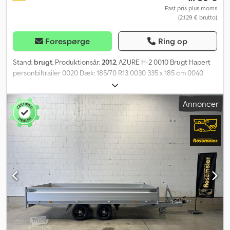
Fast pris plus moms
(2.129 € brutto)
Forespørge
Ring op
Stand:
brugt
, Produktionsår:
2012
, AZURE H-2 0010 Brugt Hapert
personbiltrailer 0020 Dæk: 185/70 R13 0030 335 x 185 cm 0040
TÜV: 06/2026 Djdpfx Aozbnvuohiock
Annoncer