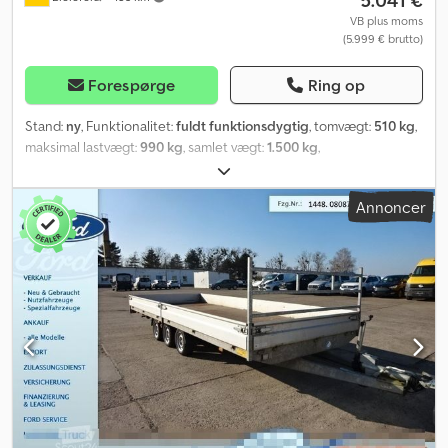
VB plus moms
(5.999 € brutto)
Forespørge
Ring op
Stand:
ny
, Funktionalitet:
fuldt funktionsdygtig
, tomvægt:
510 kg
,
maksimal lastvægt:
990 kg
, samlet vægt:
1.500 kg
,
akslekonfiguration:
1 aksel
, længde af lastrum:
2.500 mm
,
læsningsbredde:
1.500 mm
, lastepladshøjde:
1.500 mm
, farve:
hvid
,
Annoncer
*NYT KØRETØJ* Hapert Sapphire L 1 100 km/t 1.500 kg tilladt
totalvægt 510 kg egenvægt 990 kg nyttelast Ladmål: 2.500 x 1.500
x 1.500 mm Samlet mål: 3.880 x 1.980 x 2.050 mm Ladehøjde: 580
mm 1 aksel 14" dæk 15 mm multiplex-vægge med plastbelægning
Multiplex bund med skridsikker, vandfast belægning Indvendig
belysning med kontakt Chassis fuldsvejset og fuldgalvaniseret 2
manøvreringshåndtag Monterede skærmstøtter Støtteben
monteret Bremset version med boltet V-trækstang, ca. 125 cm
lang Låg med løfte-dæmpere Bagrampe Bytte: Vi tager gerne din
trailer i bytte – kontakt os venligst, eller send billeder og
køretøjsdata til os. Levering: Hvis du forudbetaler, kan din trailer
leveres. Prisen er 1,60 kr. inkl. moms pr. km (afstand fra Bielefeld til