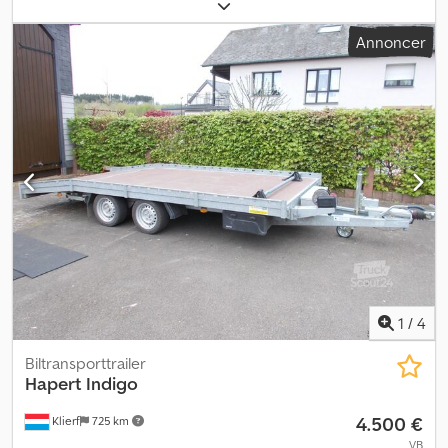
1.865 mm
, Forbehold for fejl og mellemsalg! Intern nummer: A69.
Køretøjet er ikke klargjort! Landsdækkende levering mod merpris
Annoncer
er mulig. Forbehold for fejl og mellemsalg. Vi tager gerne din bil i
bytte. Finansiering / leasing også muligt uden udbetaling! Har du
spørgsmål? Vi rådgiver dig gerne! Dsdpoy Aikdefx Ahiock
1
/
4
Biltransporttrailer
Hapert
Indigo
4.500 €
Klierf
725 km
VB