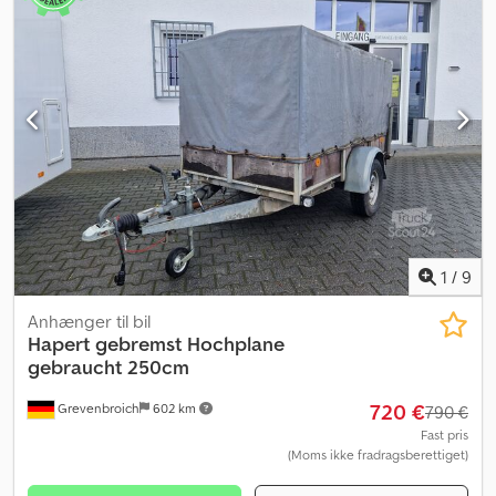
1
/
9
Anhænger til bil
Hapert
gebremst Hochplane
gebraucht 250cm
720 €
Grevenbroich
602 km
790 €
Fast pris
(Moms ikke fradragsberettiget)