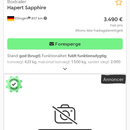
Boxtrailer
Hapert
Sapphire
3.490 €
Ellingen
807 km
Fast pris
(Moms ikke fradragsberettiget)
Forespørge
Stand:
god (brugt)
, Funktionalitet:
fuldt funktionsdygtig
,
tomvægt:
623 kg
, maksimal lastvægt:
1.500 kg
, samlet vægt:
2.000
kg
, akslekonfiguration:
1 aksel
, første registrering:
11/2023
, næste
syn (TÜV):
11/2027
, maksimal hastighed:
100 km/h
, trailerbremse:
Annoncer
trailer med bremser
, Jeg sælger her min lukkede trailer, Hapert
Sapphire L-1 (C21B), med godkendelse til 100 km/t, første
indregistrering 11/2023 og syn til 11/2027. Traileren er i god stand
og har kun få brugsspor. Jeg har brugt den til firmaet til
lejlighedsvis transport af ATV'er. De præcise data kan findes i
registreringsattesten og på billeder af typeskiltet. Dcodpszq Sw
Hefx Ahisk Indvendige mål: L=255 x B=154 x H=150 cm Den kan
låses bagpå og har støtteben. Som ekstraudstyr medfølger der et
Triburg trailerlås. Nyprisen var ca. 6.000 €. Kontakt mig gerne, hvis