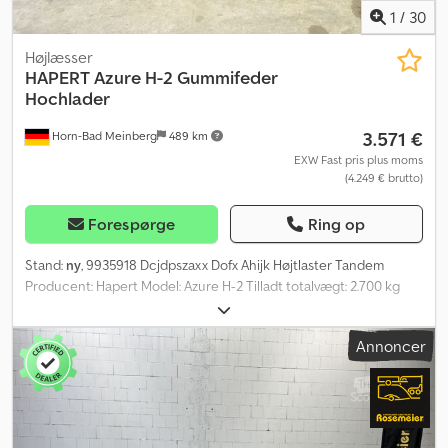
1
/
30
Højlæsser
HAPERT
Azure H-2 Gummifeder
Hochlader
3.571 €
Horn-Bad Meinberg
489 km
EXW Fast pris plus moms
(4.249 € brutto)
Forespørge
Ring op
Stand:
ny
, 9935918 Dcjdpszaxx Dofx Ahijk Højtlaster Tandem
Producent: Hapert Model: Azure H-2 Tilladt totalvægt: 2.700 kg
Egenvægt: 529 kg Nyttelast: ca. 2.171 kg (Nyttelasten kan variere
afhængig af udstyr og konstruktion) Indvendige mål: 3.350 x 1.800
Annoncer
x 400 mm L.B.H. Komplet svejset og fuldt varmgalvaniseret ramme
Lav læssehøjde på 640 mm takket være dæk 195/50 R 13
Multiplex-gulv med skridsikker belægning Fastgørelsesbøjler
integreret i siderne Opklappeligt støttehjul Boltet V-trækstang 4
aftagelige hjørnestolper 400 mm høje aluminiumsider med