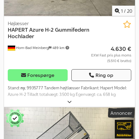
1
/
20
Højlæsser
HAPERT
Azure H-2 Gummifedern
Hochlader
4.630 €
Horn-Bad Meinberg
489 km
EXW Fast pris plus moms
(5.510 € brutto)
Forespørge
Ring op
Stand:
ny
, 9935777 Tandem højtlæsser Fabrikant: Hapert Model:
Azure H-2 Tilladt totalvægt: 3.500 kg Egenvægt: ca. 658 kg
Nyttelast: ca. 2.842 kg (Nyttelasten kan variere afhængigt af udstyr
og konstruktion) Indvendige mål: 4050 x 2000 x 400 mm L.B.H.
Annoncer
Komplet svejset og varmforsinket chassis Lav læssehøjde: 760 mm
Multiplex-bund med skridsikker belægning Surringsbøjler
integreret i sidekanterne Klapbart støttehjul Boltesamlet V-
trækstang Dcedpfey N Hmvex Ahiek 4 aftagelige hjørnestolper