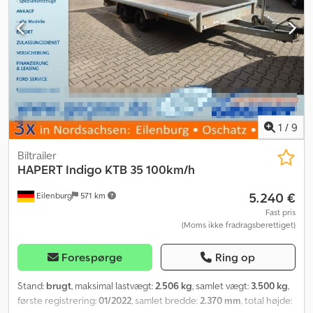
yderligere spørgsmål? Vi rådgiver dig gerne!
1
/
9
Biltrailer
HAPERT
Indigo KTB 35 100km/h
5.240 €
Eilenburg
571 km
Fast pris
(Moms ikke fradragsberettiget)
Forespørge
Ring op
Stand:
brugt
, maksimal lastvægt:
2.506 kg
, samlet vægt:
3.500 kg
,
første registrering:
01/2022
, samlet bredde:
2.370 mm
, total højde: