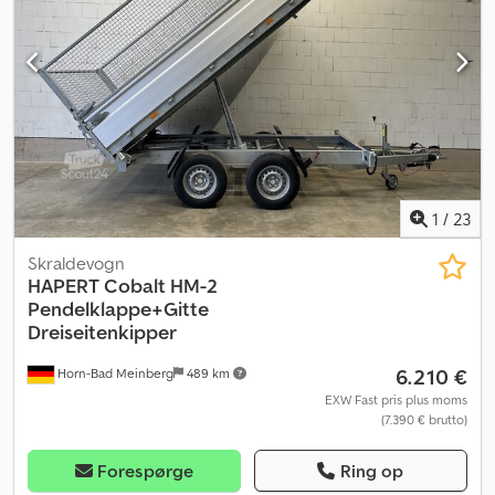
400 mm høje aluminiumssider med indbyggede lukninger Klapbar
frontvæg Fastgørelseskroge på chassiset Beskyttet belysning
monteret i rammen Dæk: 195/50R13 C med sorte fælge
Gummiaffjedring Inkl. køretøjspapirer Mulige ekstraudstyr og
tilbehør til denne trailer: Integrerede aluminium-rampeskinner
under ladet Støddæmpere og 100 km/t godkendelse Bageste
støtteben Frontgitter til transport af lange materialer
Surringsskinner, ankerskinner, ekstra lastsikring, spærrbjælker,
spændbånd m.m. Registrering af din nye trailer hos
motorkontoret
1
/
23
Skraldevogn
HAPERT
Cobalt HM-2
Pendelklappe+Gitte
Dreiseitenkipper
6.210 €
Horn-Bad Meinberg
489 km
EXW Fast pris plus moms
(7.390 € brutto)
Forespørge
Ring op