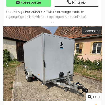
Forespørge
Ring op
Stand:
brugt
, Hos ANHÄNGERWIRTZ er mange modeller
tilgængelige online. Køb nemt og døgnet rundt online på
trailershop.de. Afhent selv eller få leveret. Den online
markedsplads for din nye trailer tilbyder stærke, kendte mærker!
Annoncer
Over 850 nye trailere på lager. Over 130 brugte trailere
tilgængelige til enhver tid. Eksempel (uden forpligtelse): Brugt
trailer, lavtpladsmodel med kasse og høj presenning. 40 cm høje
vægge med reling og H-formet stel foran. Bagstøtter, støttehjul.
Standen er i overensstemmelse med alder og brug. Uden gyldig
syn for gør-det-selv-mekanikere. Traileren er køreklar, også uden
gyldig TÜV (tysk syn). Samlet højde ca. 200 cm. Lastareal ca. L/B/H:
250x130x140 cm. Traileren sælges i den tilstand, den er i, og
betragtes som værende i behov for reparation! Salget sker via
telefonisk bestilling i følgende tidsrum: Man. - Fre. 08.00-12.30 og
14.00-18.00. Dcodpfx Asu I Nz Ejhiek Ophavsret -
Varemærkebeskyttelse, anvendt hapert R1300 høj presenning
07/26.
1
/
11