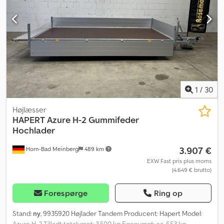
indbyggede låse Belysning monteret beskyttet i rammen Klapbar
frontvæg Fastgørelseskroge på chassiset Inkl.
registreringspapirer Mulige ekstraudstyr og tilvalg til denne
trailer: Aluminiumsramper integreret under ladet Støtteben bag
Frontgitter til transport af langt gods 100 km/t-godkendelse med
hjulstøddæmpere Surringsskinner, ankerruller, ekstra lastsikring,
spærreribber, surringsremme m.m. Registrering af din nye trailer
hos motorkontoret
1
/
30
Højlæsser
HAPERT
Azure H-2 Gummifeder
Hochlader
3.907 €
Horn-Bad Meinberg
489 km
EXW Fast pris plus moms
(4.649 € brutto)
Forespørge
Ring op
Stand:
ny
, 9935920 Højlader Tandem Producent: Hapert Model: