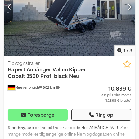
(0170) - Mange ekstra muligheder tilgængelige (0180) - Sider i
aluminium med ""Combi (0190) Protect Rail"" på siden og foran
(0200) - Aluminium bagklap med ""HAPERT""- (0210) låsesystem
1
/
8
Tipvognstrailer
Hapert Anhänger
Volum Kipper
Cobalt 3500 Profi black Neu
10.839 €
Grevenbroich
602 km
Fast pris plus moms
(12.898 € brutto)
Forespørge
Ring op
Stand:
ny
, køb online på trailer-shop.de Hos ANHÄNGERWIRTZ er
mange modeller tilgængelige online Nem og døgnåben online