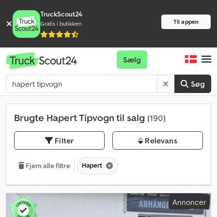
TruckScout24
Til appen
Gratis i butikken
Sælg
Søg
Brugte Hapert Tipvogn til salg
(190)
Filter
Relevans
Hapert
Fjern alle filtre
Annoncer