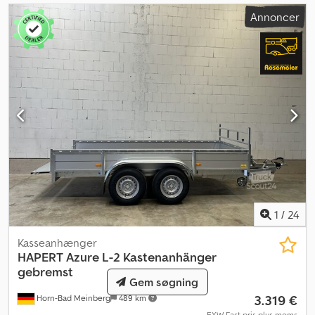
netkroge monteret på siden - Lastsikringsnet - Værktøjskasse -
Annoncer
Indregistrering af traileren hos myndighederne
1
/
24
Kasseanhænger
HAPERT
Azure L-2 Kastenanhänger
gebremst
Gem søgning
3.319 €
Horn-Bad Meinberg
489 km
EXW Fast pris plus moms