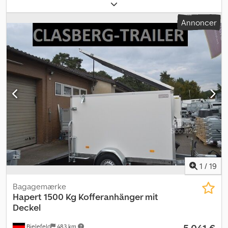
handel 24/7 Afhent selv eller få leveret 😊 Det online
afhentningsmarked for din nye trailer tilbyder stærke
Annoncer
mærkeprodukter! over 850 nye trailere på lager over 130 brugte
trailere altid tilgængelige. Uforpligtende eksempel: Hapert Cobalt
330c180x80cm med parabelaffjedring som Pro-pakke inkl. alu-
opkørselsramper – klapstøtter – sideforhøjningssæt Black 40/40,
svingbar – opbevaringskasse – professionelt støttehjul Faktura
med specificeret moms, garanti – Trailerforhandler i over 35 år
Salg og telefonisk ordreoptagelse i vores åbningstid mandag-
fredag eller døgnet rundt via vores onlineshop på trailer-shop.de
Ophavsret – Varemærkebeskyttelse 2026/02 Dcjdpfx Aoygvt
Eohisk
1
/
19
Bagagemærke
Hapert
1500 Kg Kofferanhänger mit
Deckel
5.041 €
Bielefeld
483 km