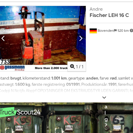
Andre
Fischer
LEH 16 C
Bovenden
520 km
K
ø
r
Anmod om fle
e
t
1
/
1
ø
j
Stand:
brugt
, kilometerstand:
1.001 km
, geartype:
anden
, farve:
rød
, samlet 
t
lastvægt:
1.600 kg
, første registrering:
01/1991
, Produktionsår:
1991
, førerhu
i
Codpji N Nctjfx Abpjrf OPLYSNINGER OM EKSTRAUDSTYR UDEN GARANTI, forbe
l
s
a
l
g
?