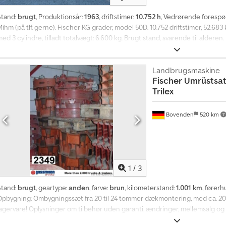
Stand:
brugt
, Produktionsår:
1963
, driftstimer:
10.752 h
, Vedrørende forespør
ihm (på tlf. gerne). Fischer KG grader, model 50D. 10.752 driftstimer, 52.683
ed 3 cylindre, tilladt totalvægt: 6.600 kg. Brugt stand, svarende til alderen.
derligere information findes på vores hjemmeside. Crjdozq N Iispfx Abpjf ...
ellemsalg!!! = Yderligere information = Kontakt Tobias Ebert for at få yderl
Landbrugsmaskine
Fischer
Umrüstsatz
Trilex
Bovenden
520 km
1
/
3
Stand:
brugt
, geartype:
anden
, farve:
brun
, kilometerstand:
1.001 km
, førerh
Opbygning: Ombygningssæt fra 20 til 24 tommer dækmontering, med ca. 200 T
lagervare! Oplysninger om tilbehør uden garanti, ændringer, mellemsalg og