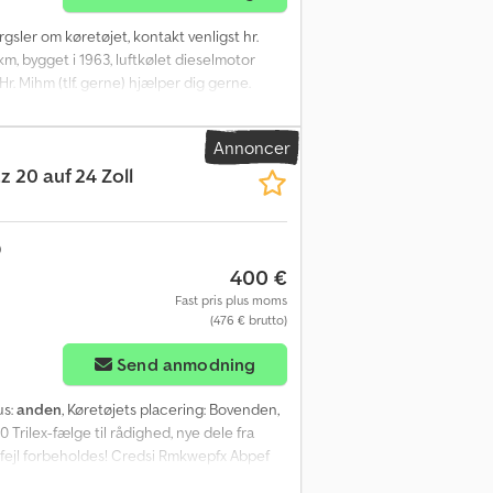
gsler om køretøjet, kontakt venligst hr.
 km, bygget i 1963, luftkølet dieselmotor
 Hr. Mihm (tlf. gerne) hjælper dig gerne.
 Med forbehold for fejl, ændringer og
igere information.
Annoncer
 20 auf 24 Zoll
400 €
Fast pris plus moms
(476 € brutto)
Send anmodning
us:
anden
, Køretøjets placering: Bovenden,
rilex-fælge til rådighed, nye dele fra
 fejl forbeholdes! Credsi Rmkwepfx Abpef