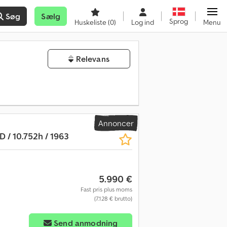
Søg
Sælg
Sprog
Huskeliste
(0)
Log ind
Menu
Relevans
Annoncer
 / 10.752h / 1963
5.990 €
Fast pris plus moms
(7.128 € brutto)
Send anmodning