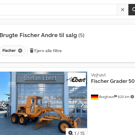
Brugte Fischer Andre til salg
(5)
Fischer
Fjern alle filtre
Vejhøvl
Fischer
Grader 50D
Burghaun
620 km
1
/
15