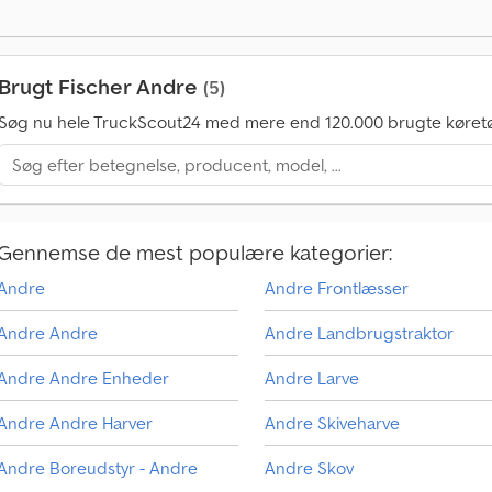
Brugt Fischer Andre
(5)
Søg nu hele TruckScout24 med mere end 120.000 brugte køretø
Gennemse de mest populære kategorier:
Andre
Andre Frontlæsser
Andre Andre
Andre Landbrugstraktor
K
ø
Andre Andre Enheder
Andre Larve
r
e
Andre Andre Harver
Andre Skiveharve
t
ø
Andre Boreudstyr - Andre
Andre Skov
j