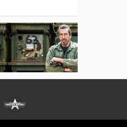
Hofmann Andre
sportteknik Til Landbrug
Hrd Andre