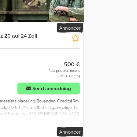
Annoncer
 20 auf 24 Zoll
500 €
Fast pris plus moms
(595 € brutto)
Send anmodning
Køretøjets placering: Bovenden, Credpsi Rmi
ge 12.00-24, ca. 200 stk. tilgængelige. Til
ng! Nye & brugte dele! TILBEHØRSOPLYSNINGER
Annoncer