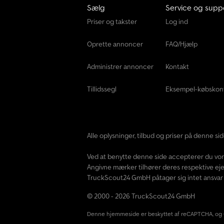
Sælg
Service og supp
Priser og takster
Log ind
Oprette annoncer
FAQ/Hjælp
Administrer annoncer
Kontakt
Tillidssegl
Eksempel-købskon
Alle oplysninger, tilbud og priser på denne s
Ved at benytte denne side accepterer du vo
Angivne mærker tilhører deres respektive eje
TruckScout24 GmbH påtager sig intet ansvar f
© 2000 - 2026 TruckScout24 GmbH
Denne hjemmeside er beskyttet af reCAPTCHA, og