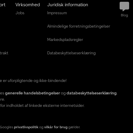
ort
Virksomhed
Juridisk information
e
Jobs
Impressum
Blog
Almindelige forretningsbetingelser
Markedspladsregler
trakt
Databeskyttelseserklæring
ide er uforpligtende og ikke-bindende!
res
generelle handelsbetingelser
og
databeskyttelseserklæring
.
re.
or indholdet af linkede eksterne internetsider.
 Googles
privatlivspolitik
og
vilkår for brug
gælder.