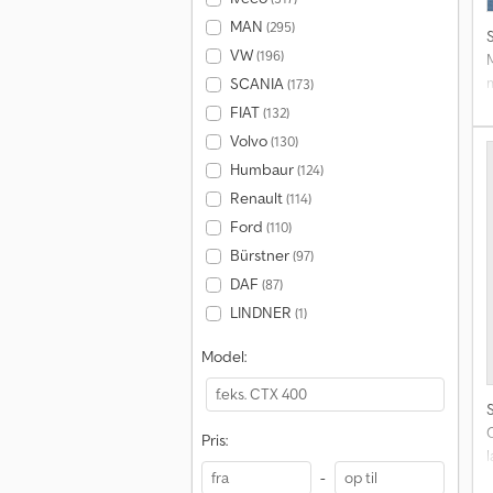
MAN
(295)
VW
(196)
M
m
SCANIA
(173)
Y
FIAT
(132)
m
Volvo
(130)
Humbaur
(124)
Renault
(114)
Ford
(110)
Bürstner
(97)
DAF
(87)
LINDNER
(1)
Model:
Pris:
-