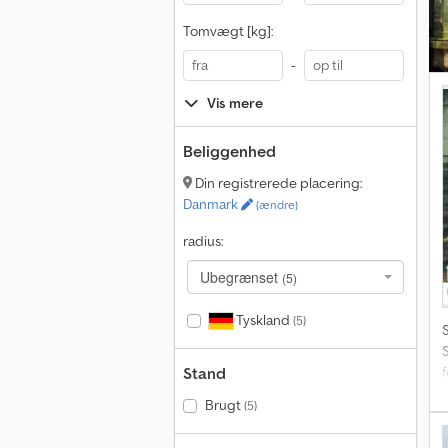
Tomvægt [kg]:
-
Vis mere
Beliggenhed
Din registrerede placering:
Danmark
(ændre)
radius:
Ubegrænset
(5)
Tyskland
(5)
S
Stand
Brugt
(5)