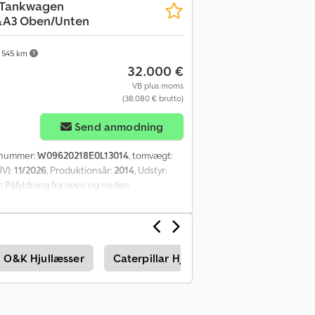
Tankwagen
&A3 Oben/Unten
545 km
32.000 €
VB plus moms
(38.080 € brutto)
Send anmodning
jsnummer:
W09620218E0L13014
, tomvægt:
ÜV):
11/2026
, Produktionsår:
2014
, Udstyr:
tyr: Påfyldning fra oven og neden
.100 l, samlet: 20.300 l Inspektioner: TÜV
026 Reklame er allerede fjernet fra traileren.
mål, ring venligst.
O&K Hjullæsser
Caterpillar Hjullæsser
Tankanhæn