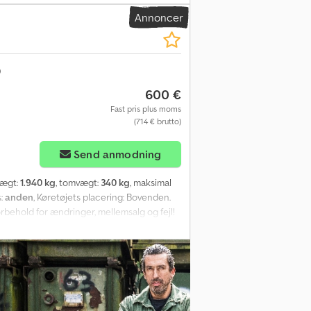
Annoncer
600 €
Fast pris plus moms
(714 € brutto)
re billeder
Send anmodning
vægt:
1.940 kg
, tomvægt:
340 kg
, maksimal
s:
anden
, Køretøjets placering: Bovenden.
hold for ændringer, mellemsalg og fejl!