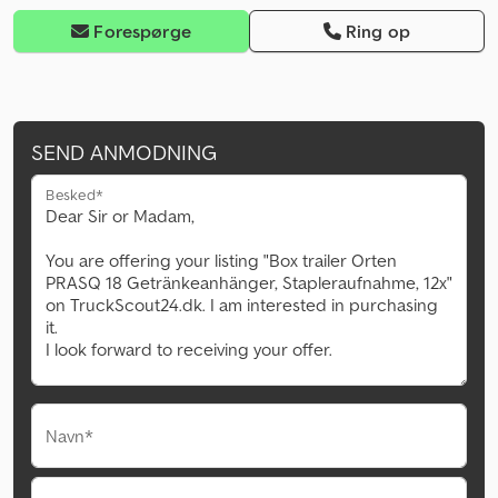
Forespørge
Ring op
SEND ANMODNING
Besked*
Navn*