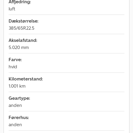
Affjedring:
luft
Dækstørrelse:
385/65R22.5
Akselafstand:
5.020 mm
Farve:
hvid
Kilometerstand:
1.001 km
Geartype:
anden
Førerhus:
anden