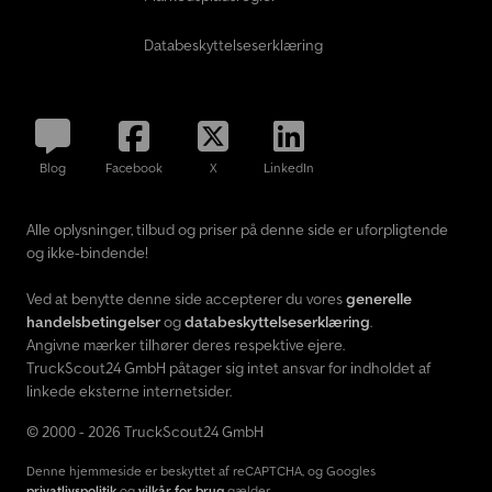
Databeskyttelseserklæring
Blog
Facebook
X
LinkedIn
Alle oplysninger, tilbud og priser på denne side er uforpligtende
og ikke-bindende!
Ved at benytte denne side accepterer du vores
generelle
handelsbetingelser
og
databeskyttelseserklæring
.
Angivne mærker tilhører deres respektive ejere.
TruckScout24 GmbH påtager sig intet ansvar for indholdet af
linkede eksterne internetsider.
© 2000 - 2026 TruckScout24 GmbH
Denne hjemmeside er beskyttet af reCAPTCHA, og Googles
privatlivspolitik
og
vilkår for brug
gælder.