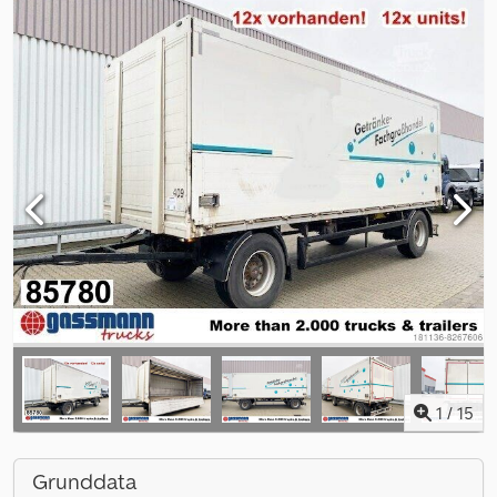
1
/
15
Grunddata