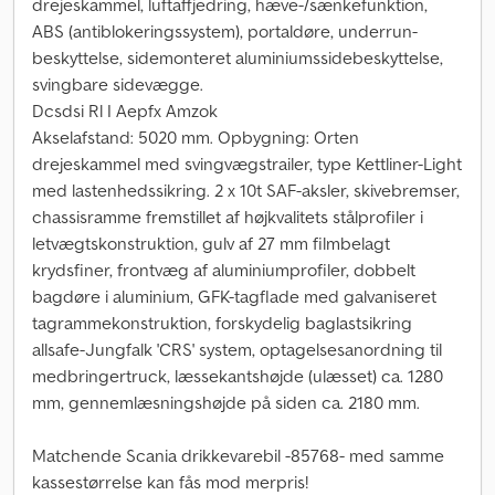
drejeskammel, luftaffjedring, hæve-/sænkefunktion,
ABS (antiblokeringssystem), portaldøre, underrun-
beskyttelse, sidemonteret aluminiumssidebeskyttelse,
svingbare sidevægge.
Dcsdsi Rl I Aepfx Amzok
Akselafstand: 5020 mm. Opbygning: Orten
drejeskammel med svingvægstrailer, type Kettliner-Light
med lastenhedssikring. 2 x 10t SAF-aksler, skivebremser,
chassisramme fremstillet af højkvalitets stålprofiler i
letvægtskonstruktion, gulv af 27 mm filmbelagt
krydsfiner, frontvæg af aluminiumprofiler, dobbelt
bagdøre i aluminium, GFK-tagflade med galvaniseret
tagrammekonstruktion, forskydelig baglastsikring
allsafe-Jungfalk 'CRS' system, optagelsesanordning til
medbringertruck, læssekantshøjde (ulæsset) ca. 1280
mm, gennemlæsningshøjde på siden ca. 2180 mm.
Matchende Scania drikkevarebil -85768- med samme
kassestørrelse kan fås mod merpris!