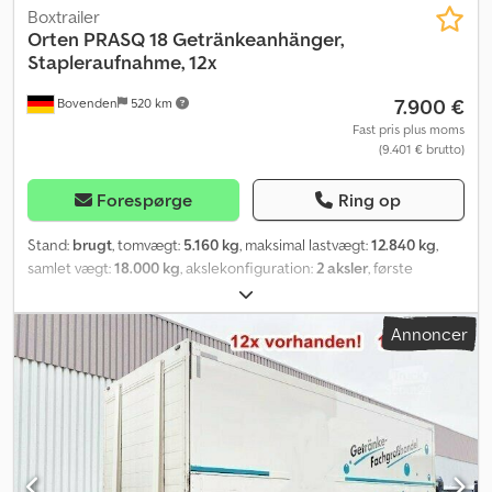
Boxtrailer
Orten
PRASQ 18 Getränkeanhänger,
Stapleraufnahme, 12x
7.900 €
Bovenden
520 km
Fast pris plus moms
(9.401 € brutto)
Forespørge
Ring op
Stand:
brugt
, tomvægt:
5.160 kg
, maksimal lastvægt:
12.840 kg
,
samlet vægt:
18.000 kg
, akslekonfiguration:
2 aksler
, første
registrering:
02/2014
, længde af lastrum:
7.300 mm
,
læsningsbredde:
2.490 mm
, lastepladshøjde:
2.180 mm
, affjedring:
Annoncer
luft
, dækstørrelse:
385/65R22.5
, akselafstand:
5.020 mm
, farve:
hvid
, kilometerstand:
1.001 km
, geartype:
anden
, førerhus:
anden
,
Udstyr:
ABS
, Køretøjsplacering: Bovenden, 2-akslet, SAF-aksler,
drejeskammel, luftaffjedret, hævning og sænkning, ABS (anti-
blokeringssystem), portaldøre, underrunbeskyttelse, lateral
aluminium-kørebeskyttelse, svingbare sidevægge. Akselafstand:
5020 mm. Opbygning: Orten drejeskammel-svingvægstrailer, type