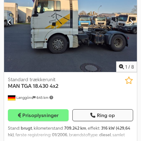
klimaanlæg, lavt støjniveau, trailertræk
, * Ureatank (AdBlue) *
Slagvolume: 9.186 ccm * EBS * Automatisk klimaanlæg * Meiller AK
12 MTG * Solskærm Dwedjl Tiurepfx Ag Rja Forbehold for fejl og
ændringer.
1
/
8
Standard trækkerunit
MAN
TGA 18.430 4x2
Langgöns
645 km
Prisoplysninger
Ring op
Stand:
brugt
, kilometerstand:
709.242 km
, effekt:
316 kW (429,64
hk)
, første registrering:
01/2006
, brændstoftype:
diesel
, samlet