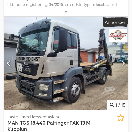
hk)
, første registrering:
04/2015
, brændstoftype:
diesel
, samlet
vægt:
26.000 kg
, akslekonfiguration:
3 aksler
, farve:
blå
, geartype:
automatisk
, emissionsklasse:
Euro 6
, samlet bredde:
2.550 mm
,
Annoncer
total højde:
3.500 mm
, Udstyr:
ABS, elektronisk
stabilitetsprogram (ESP), klimaanlæg, parkeringsvarmer,
sodfilter
, DAF CF 440 Kroghejs 6x2 Affjedring: Blad-luft
Akselafstand: 4,30 m Nyttelast: 13.915 kg GERGEN Type: TAK VL
Adonis Årgang: 04/2015 Tilladt belastning: 15.500 kg + Hydraulisk
lås til små containere + 1x fjernbetjening + Udvendig betjening
Udstyr: - Motorbremse - Digital fartskriver - Sædevarme -
Multifunktionsrat (M.F.H.) - Lift- og styreaksel - Radio-CD-AUX - El-
ruder - Centrallås - Glastag - Solskærm - Anhængertræk (2x luft-
ABS-strømtilslutning) Vi hjælper gerne med finansiering/leasing
gennem vores partnere. Alle oplysninger uden garanti. Forbehold
for fejl og mellemsalg. Dwodpfx Asrhr Eteg Roa
1
/
15
Lastbil med læssemaskine
MAN
TGS 18.440 Palfinger PAK 13 M
Kupplun