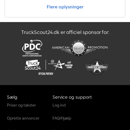
Flere oplysninger
TruckScout24.dk er officiel sponsor for:
Sælg
Service og support
Priser og takster
Log ind
Oprette annoncer
FAQ/Hjælp