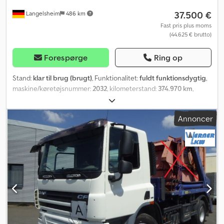
37.500 €
Langelsheim
486 km
Fast pris plus moms
(44.625 € brutto)
Forespørge
Ring op
Stand:
klar til brug (brugt)
, Funktionalitet:
fuldt funktionsdygtig
,
maskine/køretøjsnummer:
2032
, kilometerstand:
374.970 km
,
effekt:
324 kW (440,52 hk)
, første registrering:
09/2015
,
brændstoftype:
diesel
, tomvægt:
10.620 kg
, samlet vægt:
20.500
Annoncer
kg
, dækstørrelse:
315/80/22.5
, akslekonfiguration:
4x2
,
akselafstand:
3.650 mm
, næste syn (TÜV):
02/2026
, brændstof:
diesel
, brændstoftank kapacitet:
400 l
, bremser:
motorbremsning
,
farve:
sølvfarvet
, førerhus:
dagkabine
, geartype:
mekanisk
,
emissionsklasse:
Euro 6
, affjedring:
stål-luft
, Produktionsår:
2015
,
Udstyr:
ABS, bilregistrering, bordincomputer, differentialespær,
ekstra forlygter, fartpilot, hydraulik, klimaanlæg, lavt støjniveau,
navigationssystem, parkeringsvarmer, sodfilter, trailertræk,
traktionskontrol
, TGS 18.440 BL, ZF gearkasse, !!! NY KOBLING !!!,
Meier Ratio (Palfinger) AK 13 M opbygning med automatisk