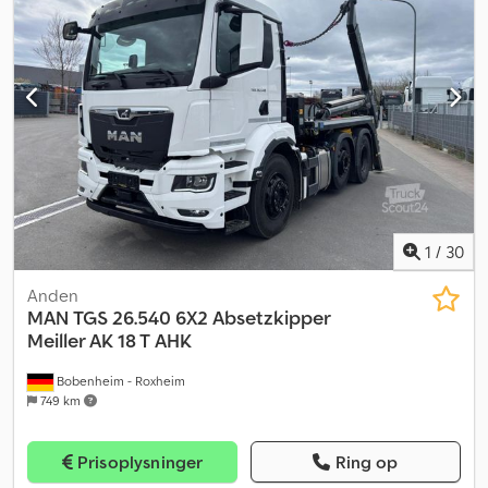
1
/
30
Anden
MAN
TGS 26.540 6X2 Absetzkipper
Meiller AK 18 T AHK
Bobenheim - Roxheim
749 km
Prisoplysninger
Ring op