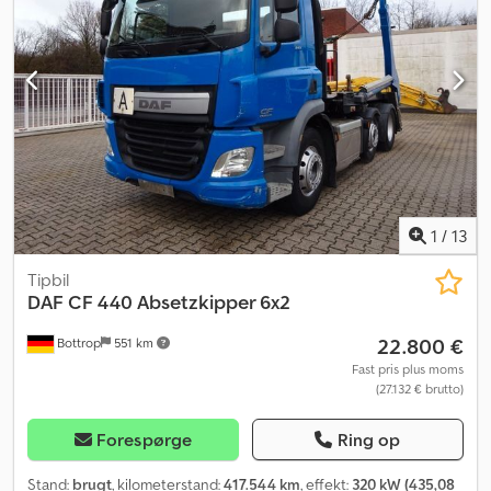
traktionskontrol
, Farve: hvid / blå Slagvolumen: 6.871 ccm 40 mm
anhængertræk Hydraulik (kraftudtag) Støjsvag Letmetalfælge
Nyttelast: 9.000 kg Klimaanlæg (automatisk) Meiller AK 12 MT
Solskærm Advarselsblink Lodret udstødning Alcoa alufælge
Dwodpfx Asywkrrog Rea Forbehold for fejl
1
/
13
Tipbil
DAF
CF 440 Absetzkipper 6x2
22.800 €
Bottrop
551 km
Fast pris plus moms
(27.132 € brutto)
Forespørge
Ring op
Stand:
brugt
, kilometerstand:
417.544 km
, effekt:
320 kW (435,08