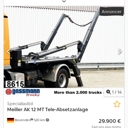
vægt:
18.000 kg
, akslekonfiguration:
2 aksler
, farve:
hvid
, førerhus:
anden
, geartype:
automatisk
, emissionsklasse:
Euro 3
, affjedring:
Annoncer
anden
, Udstyr:
ABS
, Producent: MAN - Type/Model: TGA 18.430 4x2
- Første registrering: 01.01.2006 - Kilometerstand: 709.242 km -
Antal aksler: 2 - Emissionsklasse: Euro 3 - Gearkasse: Automatisk -
Bremser: Skivebremser - Længde: 5875 mm - Bredde: 2500 mm -
Højde: 3900 mm Dsdjyv Hacepfx Ag Rswa
1
/
14
Speciallastbil
Meiller
AK 12 MT Tele-Absetzanlage
29.900 €
Bovenden
520 km
Fast pris plus moms