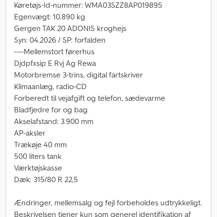
Køretøjs-Id-nummer: WMA03SZZ8AP019895
Egenvægt: 10.890 kg
Gergen TAK 20 ADONIS kroghejs
Syn: 04.2026 / SP: forfalden
----Mellemstort førerhus
Djdpfxsip E Rvj Ag Rewa
Motorbremse 3-trins, digital fartskriver
Klimaanlæg, radio-CD
Forberedt til vejafgift og telefon, sædevarme
Bladfjedre for og bag
Akselafstand: 3.900 mm
AP-aksler
Trækøje 40 mm
500 liters tank
Værktøjskasse
Dæk: 315/80 R 22,5
Ændringer, mellemsalg og fejl forbeholdes udtrykkeligt.
Beskrivelsen tjener kun som generel identifikation af