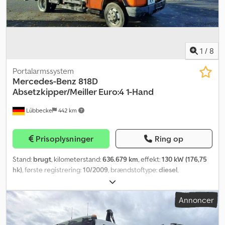
1
/
8
Portalarmssystem
Mercedes-Benz
818D
Absetzkipper/Meiller Euro:4 1-Hand
Lübbecke
442 km
Prisoplysninger
Ring op
Stand:
brugt
, kilometerstand:
636.679 km
, effekt:
130 kW (176,75
hk)
, første registrering:
10/2009
, brændstoftype:
diesel
,
brændstof:
diesel
, farve:
orange
, geartype:
mekanisk
,
emissionsklasse:
Euro 4
, antal sæder:
2
, Produktionsår:
2009
,
Annoncer
Udstyr:
ABS, EBS (Elektronisk Bremsesystem), fartpilot,
klimaanlæg, servostyring, trailertræk
, Totalvægt: 7.490 kg Djdpfx
Asxt Tbfsg Rjwa