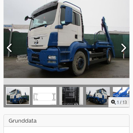
1
/
13
Grunddata