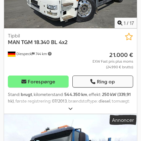
1
/
17
Tipbil
MAN
TGM 18.340 BL 4x2
21.000 €
Diespeck
744 km
EXW Fast pris plus moms
(24.990 € brutto)
Forespørge
Ring op
Stand:
brugt
, kilometerstand:
544.350 km
, effekt:
250 kW (339,91
hk)
, første registrering:
07/2013
, brændstoftype:
diesel
, tomvægt:
9.000 kg
, samlet vægt:
18.000 kg
, dækstørrelse:
315/70 R22,5
,
akslekonfiguration:
4x2
, akselafstand:
3.600 mm
, næste syn (TÜV):
Annoncer
08/2026
, bremser:
motorbremsning
, geartype:
mekanisk
,
emissionsklasse:
Euro 5
, affjedring:
stål-luft
, Udstyr:
ABS, EBS
(Elektronisk Bremsesystem), differentialespær, ekstra forlygter,
elektronisk stabilitetsprogram (ESP), fartpilot, trailertræk,