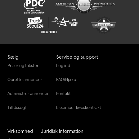
Sælg
Service og support
Priser og takster
Log ind
Oprette annoncer
FAQ/Hjælp
Administrer annoncer
Kontakt
Tillidssegl
Eksempel-købskontrakt
Virksomhed
Juridisk information