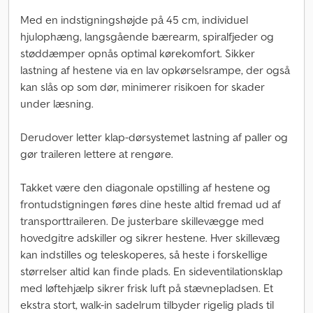
Med en indstigningshøjde på 45 cm, individuel
hjulophæng, langsgående bærearm, spiralfjeder og
støddæmper opnås optimal kørekomfort. Sikker
lastning af hestene via en lav opkørselsrampe, der også
kan slås op som dør, minimerer risikoen for skader
under læsning.
Derudover letter klap-dørsystemet lastning af paller og
gør traileren lettere at rengøre.
Takket være den diagonale opstilling af hestene og
frontudstigningen føres dine heste altid fremad ud af
transporttraileren. De justerbare skillevægge med
hovedgitre adskiller og sikrer hestene. Hver skillevæg
kan indstilles og teleskoperes, så heste i forskellige
størrelser altid kan finde plads. En sideventilationsklap
med løftehjælp sikrer frisk luft på stævnepladsen. Et
ekstra stort, walk-in sadelrum tilbyder rigelig plads til