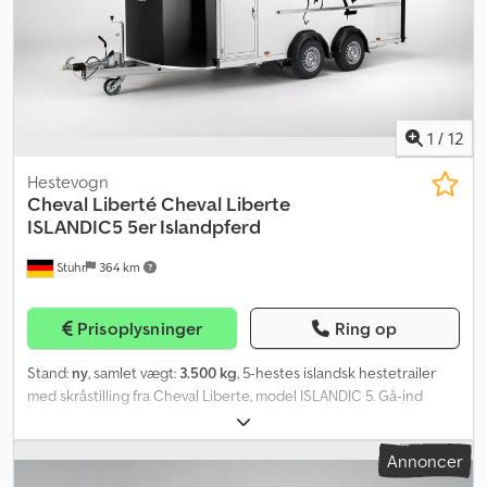
1
/
12
Hestevogn
Cheval Liberté
Cheval Liberte
ISLANDIC5 5er Islandpferd
Stuhr
364 km
Prisoplysninger
Ring op
Stand:
ny
, samlet vægt:
3.500 kg
, 5-hestes islandsk hestetrailer
med skråstilling fra Cheval Liberte, model ISLANDIC 5. Gå-ind
sadelrum, skrå læsning, aluminiumsider og -bund samlet i en
uforgængelig alu-islandshestetrailer. Alu-hestetransport til op til
Annoncer
fem islandske heste med fremragende køreegenskaber takket
være Pullman 2-undervogn! Komfortundervognen er udviklet af