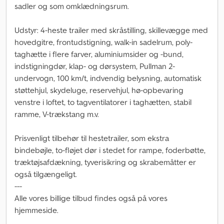
sadler og som omklædningsrum.
Udstyr: 4-heste trailer med skråstilling, skillevægge med
hovedgitre, frontudstigning, walk-in sadelrum, poly-
taghætte i flere farver, aluminiumsider og -bund,
indstigningdør, klap- og dørsystem, Pullman 2-
undervogn, 100 km/t, indvendig belysning, automatisk
støttehjul, skydeluge, reservehjul, hø-opbevaring
venstre i loftet, to tagventilatorer i taghætten, stabil
ramme, V-trækstang m.v.
Prisvenligt tilbehør til hestetrailer, som ekstra
bindebøjle, to-fløjet dør i stedet for rampe, foderbøtte,
træktøjsafdækning, tyverisikring og skrabemåtter er
også tilgængeligt.
---
Alle vores billige tilbud findes også på vores
hjemmeside.