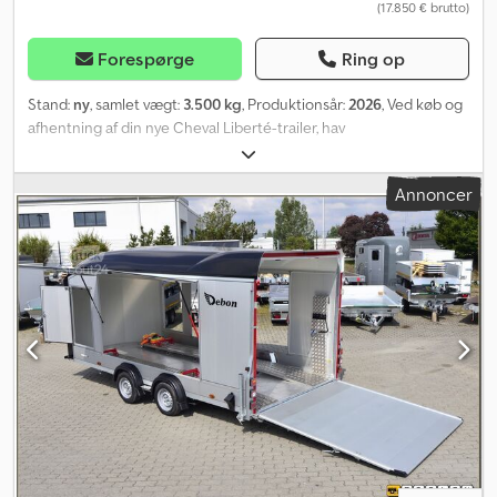
(17.850 € brutto)
Forespørge
Ring op
Stand:
ny
, samlet vægt:
3.500 kg
, Produktionsår:
2026
, Ved køb og
afhentning af din nye Cheval Liberté-trailer, hav
annoncenummeret klar, så vi kan aftale et køb over telefonen.
Neuss 02131 595 4218 Enkel og pålidelig proces garanteres!
Annoncer
Transporter heste sikkert og komfortabelt. Seneste model fås hos
os til en særlig pris. Et eksempel (ikke bindende): Ny model Cheval
Liberté Islandic. Har du brug for din nye Islandic hurtigt? Intet
problem, vi har forskellige modeller på lager! ISLANDIC (indre mål:
5040x2060x2060 mm) Til 5-6 små heste eller ponyer, diagonal
inddeling, aluminiumssider og -bund, PULLMAN-undervogn,
teleskopisk skillevæg eller skillevæg med gennemgående
stænger (1940 mm), sadelrum, totalvægt 3500 kg, sidegående
skydevinduer, Godkendt til 100 km/t, sidebespændingsstang.
Dedpfxezlbkls Ahtowa COC-køretøjsdokument tilgængeligt på
lager, inklusive alt. Pris fra lager, moms tillægges. Levering mod
forudbetaling er mulig fra 199 euro. Salg af nye varer efter aftale
om tidspunkt på stedet! Billeder er illustrative og kan vise