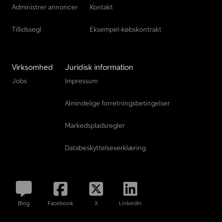
rådighed!
Administrer annoncer
Kontakt
Tillidssegl
Eksempel-købskontrakt
Virksomhed
Juridisk information
Jobs
Impressum
Almindelige forretningsbetingelser
Markedspladsregler
Databeskyttelseserklæring
Blog
Facebook
X
LinkedIn