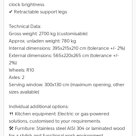
clock brightness
✔ Retractable support legs
Technical Data:
Gross weight: 2700 kg (customisable)
Approx. unladen weight: 780 kg
Internal dimensions: 395x215x210 cm (tolerance +/- 2%)
External dimensions: 565x220x265 cm (tolerance +/-
2%)
Wheels: R10
Axles: 2
Serving window: 300x130 cm (maximum opening, other
sizes available)
Individual additional options:
🍴 Kitchen equipment: Electric or gas-powered
solutions, customised to your requirements.
🛠 Furniture: Stainless steel AISI 304 or laminated wood
for a stylish and functional work environment.