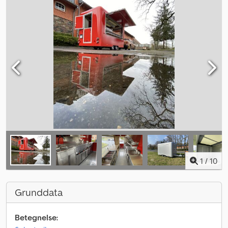
1
/
10
Grunddata
Betegnelse: