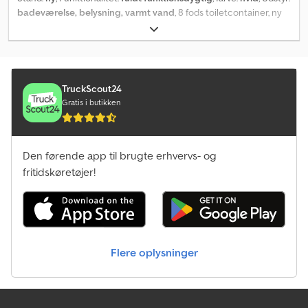
badeværelse, belysning, varmt vand
, 8 fods toiletcontainer, ny
RAL 9010 Renhvid Herreafdeling - Toilet - Urinal - Håndvask
Dameafdeling - Toilet - Håndvask Gulv af aluminiums durkplade
Mål (LxB): 2400 mm x 1400 mm Djdpfsr Eyygex Ad Sskr Levering
mod merpris mulig.
TruckScout24
Gratis i butikken
Den førende app til brugte erhvervs- og
fritidskøretøjer!
Flere oplysninger