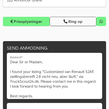
222 Annoncer online
Prisoplysninger
Ring op
SEND ANMODNING
Besked*