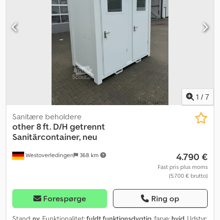
Yderligere information = Generelle oplysninger Antal døre: 4
Modelår: 2026 Tekniske oplysninger Antal cylindre: 5
Motorvolumen: 2.461 cm³ Gearkasse: 5 gear, manuel gearkasse
Vægte Dkjdpfx Adsy Tk U Eo Ssr Egenvægt: 1.671 kg Nyttelast: 1.009
kg Totalvægt: 2.680 kg Maks. trækkraft: 1.820 kg (ubremset 700 kg)
Interiør Interiørfarve: sort Stand Antal nøgler: 2 (1 fjernbetjening)
Produktsikkerhed Producent: Dani Autobedrijven B.V.
Ootmarsumseweg 110 7665SE ALBERGEN, NL
1
/
7
Sanitære beholdere
other
8 ft. D/H getrennt
Sanitärcontainer, neu
4.790 €
Westoverledingen
368 km
Fast pris plus moms
(5.700 € brutto)
Forespørge
Ring op
Stand:
ny
, Funktionalitet:
fuldt funktionsdygtig
, farve:
hvid
, Udstyr: