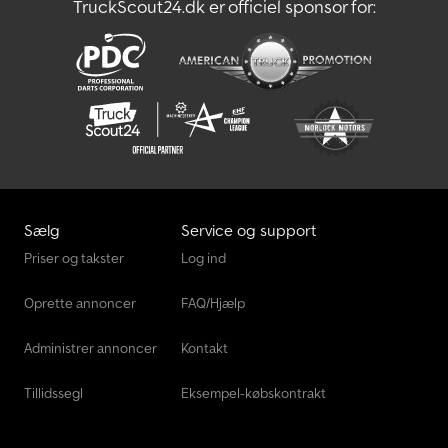
TruckScout24.dk er officiel sponsor for:
Sælg
Service og support
Priser og takster
Log ind
Oprette annoncer
FAQ/Hjælp
Administrer annoncer
Kontakt
Tillidssegl
Eksempel-købskontrakt