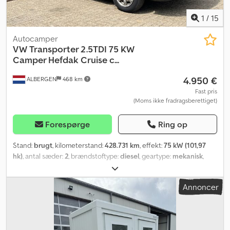
1
/
15
Autocamper
VW
Transporter 2.5TDI 75 KW
Camper Hefdak Cruise c...
4.950 €
ALBERGEN
468 km
Fast pris
(Moms ikke fradragsberettiget)
Forespørge
Ring op
Stand:
brugt
, kilometerstand:
428.731 km
, effekt:
75 kW (101,97
hk)
, antal sæder:
2
, brændstoftype:
diesel
, geartype:
mekanisk
,
farve:
sort
, første registrering:
05/1999
, emissionsklasse:
euro2
,
antal tidligere ejere:
1
, Produktionsår:
1999
, Udstyr:
centrallås,
Annoncer
fartpilot, fuld servicehistorik, servostyring, trailertræk,
tågelygter
, = Yderligere muligheder og ekstraudstyr = - 12-volts
stikkontakt - Elektriske vinduer - Fjernbetjent centrallås -
Tågeforlygter - Radio - Radio med MP3-understøttelse =