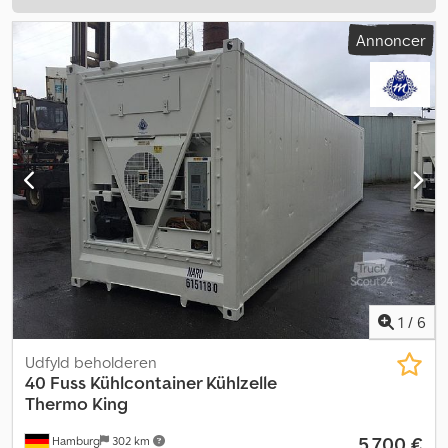
Annoncer
1
/
6
Udfyld beholderen
40 Fuss Kühlcontainer Kühlzelle
Thermo King
5.700 €
Hamburg
302 km