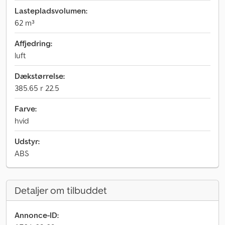
Lastepladsvolumen:
62 m³
Affjedring:
luft
Dækstørrelse:
385.65 r 22.5
Farve:
hvid
Udstyr:
ABS
Detaljer om tilbuddet
Annonce-ID: