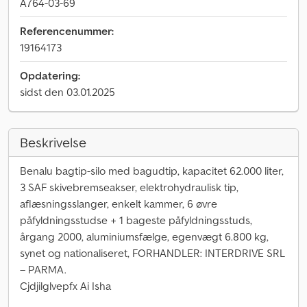
A764-03-69
Referencenummer:
19164173
Opdatering:
sidst den 03.01.2025
Beskrivelse
Benalu bagtip-silo med bagudtip, kapacitet 62.000 liter,
3 SAF skivebremseakser, elektrohydraulisk tip,
aflæsningsslanger, enkelt kammer, 6 øvre
påfyldningsstudse + 1 bageste påfyldningsstuds,
årgang 2000, aluminiumsfælge, egenvægt 6.800 kg,
synet og nationaliseret, FORHANDLER: INTERDRIVE SRL
– PARMA.
Cjdjilglvepfx Ai Isha