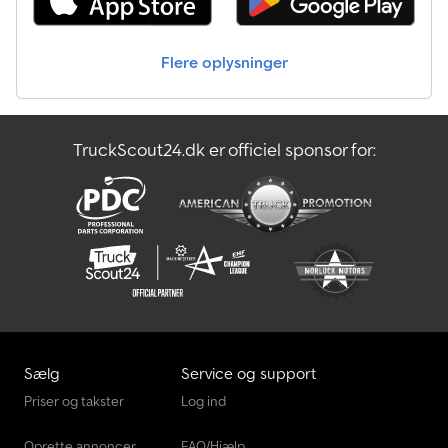
90 %; Dækprofil højre: 100 % Aksel 3: Dækprofil venstre: 85 %;
Dækprofil højre: 75 % Vægte Egenvægt: 5.640 kg Nyttelast: 32.360
kg Totalvægt: 38.000 kg Identifikation Registreringsnummer:
Flere oplysninger
C319416 = Virksomhedsoplysninger = For mere information om
denne enhed, ring venligst på: eller send en e-mail til: . Et fuldt
lageroverblik kan findes på: . Glem ikke at tilmelde dig vores
nyhedsbrev for ugentlige opdateringer om vores lager.
TruckScout24.dk er officiel sponsor for:
Sælg
Service og support
Priser og takster
Log ind
Oprette annoncer
FAQ/Hjælp