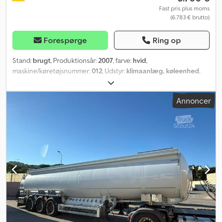
Fast pris plus moms
(6.783 € brutto)
Forespørge
Ring op
Stand:
brugt
, Produktionsår:
2007
, farve:
hvid
,
maskine/køretøjsnummer:
012
, Udstyr:
klimaanlæg, køleenhed
,
Kære damer og herrer, Mange tak for jeres interesse i vores
annonce. Vi er en velrenommeret mester-virksomhed ved
Annoncer
Hamborg havn – Vores specialområde er kølecontainere – Uanset
om det drejer sig om reparation, salg eller reservedele, er I hos os
på den rette adresse. I denne annonce tilbydes en 40' Thermo
King kølecontainer fra 2001. Containeren forlader vores depot: -
Nyligt kontrolleret med PTI – OK (fuldt funktionsdygtig, inspiceret
af vores specialiserede og certificerede virksomhed) Cedpfx Ajh
Hnbzoi Ijha - CSC-godkendt, vindtæt og vandtæt, kan indstilles fra
-30⁰C til +30⁰C (ideel til kølevarer eller varer, der skal holdes
varme) - Kølecontaineren er klar til øjeblikkelig brug. Isoleringen
er i gennemsnit 10 cm (afhængig af producenten). Vi tilbyder
særligt følgende serviceydelser til vores kunder efter salget: -
Professionel, gratis rådgivning - Garanti efter ønske (mod merpris)