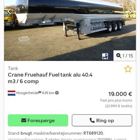
1
/
15
Tank
Crane Fruehauf
Fuel tank alu 40.4
m3 / 6 comp
19.000 €
Hoogerheide
635 km
Fast pris plus moms
(22.990 € brutto)
Forespørge
Ring op
Stand:
brugt
, maskine/køretøjsnummer:
RT689120
,
akslekonfiguration:
3 aksler
, første registrering:
01/1994
, samlet