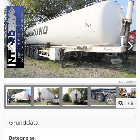
1
/
8
Grunddata
Betegnelse: