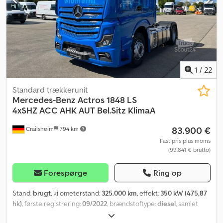
1
/
22
Standard trækkerunit
Mercedes-Benz
Actros 1848 LS
4xSHZ ACC AHK AUT Bel.Sitz KlimaA
83.900 €
Crailsheim
794 km
Fast pris plus moms
(99.841 € brutto)
Forespørge
Ring op
Stand:
brugt
, kilometerstand:
325.000 km
, effekt:
350 kW (475,87
hk)
, første registrering:
09/2022
, brændstoftype:
diesel
, samlet
vægt:
18.000 kg
, brændstof:
diesel
, bremser:
retarder
, farve:
blå
,