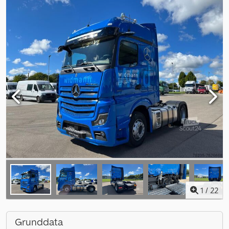
1
/
22
Grunddata