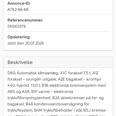
Annonce-ID:
A762-66-68
Referencenummer:
5N003376
Opdatering:
sidst den 20.07.2026
Beskrivelse
D6G Automatisk klimaanlæg, A1C foraksel 7,5 t, A1Z
foraksel – svungen udgave, A2E bagaksel – kronhjul
440, hypoid, 13,0 t, B1B elektronisk bremsesystem med
ABS og ASR, B1F varme – elektronisk
trykluftforsyningsenhed, B2A skivebremser på for- og
bagaksel, B4A kondensvandsovervågning for
trykluftsystem, B4M trykluftbeholder i stål, B5J bremse-