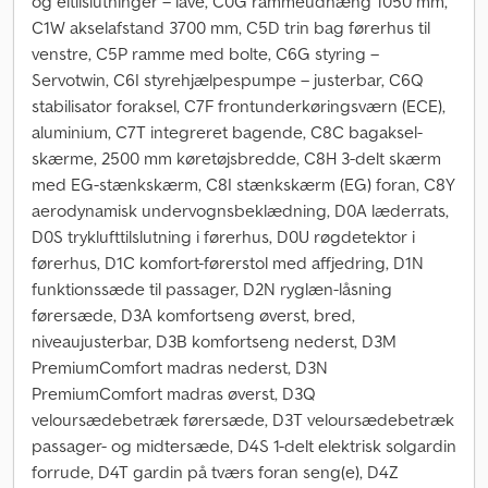
og eltilslutninger – lave, C0G rammeudhæng 1050 mm,
C1W akselafstand 3700 mm, C5D trin bag førerhus til
venstre, C5P ramme med bolte, C6G styring –
Servotwin, C6I styrehjælpespumpe – justerbar, C6Q
stabilisator foraksel, C7F frontunderkøringsværn (ECE),
aluminium, C7T integreret bagende, C8C bagaksel-
skærme, 2500 mm køretøjsbredde, C8H 3-delt skærm
med EG-stænkskærm, C8I stænkskærm (EG) foran, C8Y
aerodynamisk undervognsbeklædning, D0A læderrats,
D0S tryklufttilslutning i førerhus, D0U røgdetektor i
førerhus, D1C komfort-førerstol med affjedring, D1N
funktionssæde til passager, D2N ryglæn-låsning
førersæde, D3A komfortseng øverst, bred,
niveaujusterbar, D3B komfortseng nederst, D3M
PremiumComfort madras nederst, D3N
PremiumComfort madras øverst, D3Q
veloursædebetræk førersæde, D3T veloursædebetræk
passager- og midtersæde, D4S 1-delt elektrisk solgardin
forrude, D4T gardin på tværs foran seng(e), D4Z