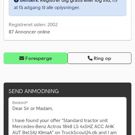
Bemærk:
Registrer dig gratis eller log ind,
for
at få adgang til alle oplysninger.
Registreret siden: 2002
87 Annoncer online
Forespørge
Ring op
SEND ANMODNING
Besked*