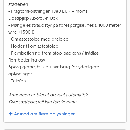
støtteben
- Fragtomkostninger 1.380 EUR + moms
Dcsdpjikp Abofx Ah Uok
- Mange ekstraudstyr på forespørgsel, f.eks. 1000 meter
wire +1.590 €
- Omlastestolpe med drejeled
- Holder til omlastestolpe
- Fjernbetjening frem-stop-baglæns / trådløs
fjernbetjening osv.
Spørg gerne, hvis du har brug for yderligere
oplysninger
- Telefon
Annoncen er blevet oversat automatisk.
Oversættelsesfejl kan forekomme.
Anmod om flere oplysninger