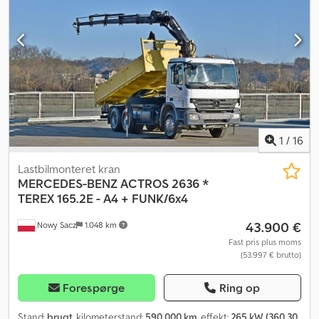
KILOMETERTAL: 312.000 km UDSTYR: ? ABS ? EL-RUDER ?
AIRCONDITION ? SERVOSTYRING ? TAKOGRAF ? RETARDER
Tipvogn: 600 x 245 x 80 cm Lasteevne: 11.000 kg Totalvægt: 26.000
kg Dækstørrelse: 13R22,5 Akselafstand: 420/133 cm Affjedring:
Fjeder Kran: HIAB 166 D S - 4 HIDUO + FJERNBETJENING Tlf: *
KUBA – POLSK, ENGELSK, TYSK, ITALIENSK Dcsdpfx Ahoyq U R Rs
Uok * SEBASTIAN – POLSK, TYSK, ITALIENSK, ???? * LASZLO –
UNGARSK * COSTEL – RUMÆNSK (Romænsk: Vi ordner alle
eksportformaliteter inkl. nummerplade) RADEK – ???? Ref. nr.: 4242
1
/
16
Lastbilmonteret kran
MERCEDES-BENZ
ACTROS 2636 *
TEREX 165.2E - A4 + FUNK/6x4
43.900 €
Nowy Sacz
1.048 km
Fast pris plus moms
(53.997 € brutto)
Forespørge
Ring op
Stand:
brugt
, kilometerstand:
590.000 km
, effekt:
265 kW (360,30