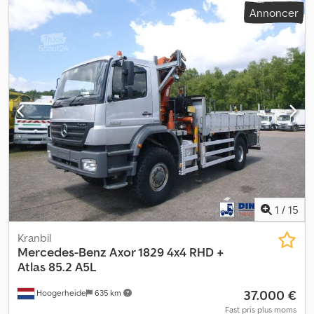
Annoncer
drevet af en dieselmotor. Den maksimale trækkraft på 5 tons
opnås via to flerollede spilhoved. Monteret på et chassis, udstyret
med et elektronisk måleinstrument, der viser trækkraft, hastighed,
installeret længde samt driftstimer. Den maksimale trækkraft kan
programmeres. Kabeltrækvinschen er udstyret med en bremse
med negativt bremsevirkning, som aktiveres automatisk, når
betjeningshåndtaget slippes. Tromlekapacitet: 500/1000 meter.
Dodow Aznuepfx Ah Uock
1
/
15
Kranbil
Mercedes-Benz
Axor 1829 4x4 RHD +
Atlas 85.2 A5L
37.000 €
Hoogerheide
635 km
Fast pris plus moms