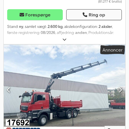
(81.277 € brutto)
Forespørge
Ring op
Stand:
ny
, samlet vægt:
2.600 kg
, akslekonfiguration:
2 aksler
,
første registrering:
08/2026
, affjedring:
anden
, Produktionsår:
2026
, Udstyr:
trailertræk
, Ny kabeltrækvinsch Bagela type KW 5010
Årgang 2026 TÜV / UVV ny 0 driftstimer Tandemaksel med
Annoncer
bremser Højdejusterbart træk med kuglekobling og DIN-trækøje
Metalhus i trafikrød RAL3020 4-cylindret Kohler dieselmotor
Dcsdpfskf Ic Ujx Ah Usk Optageapparat PC 410 5 m stop-kabel
Maks. trækstyrke 5 tons Wire 1000 meter / 12 mm tyk