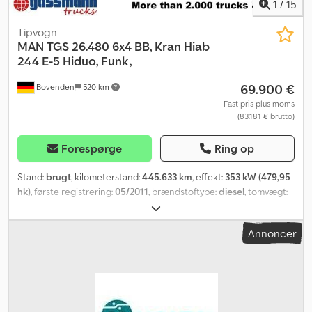
1
/
15
Tipvogn
MAN
TGS 26.480 6x4 BB, Kran Hiab
244 E-5 Hiduo, Funk,
69.900 €
Bovenden
520 km
Fast pris plus moms
(83.181 € brutto)
Forespørge
Ring op
Stand:
brugt
, kilometerstand:
445.633 km
, effekt:
353 kW (479,95
hk)
, første registrering:
05/2011
, brændstoftype:
diesel
, tomvægt:
14.000 kg
, maksimal lastvægt:
12.000 kg
, samlet vægt:
26.000 kg
,
akslekonfiguration:
6x4
, akselafstand:
4.200 mm
, bremser:
Annoncer
intarder
, farve:
rød
, førerhus:
sovekabine
, geartype:
mekanisk
,
emissionsklasse:
Euro 5
, affjedring:
stål
, antal sæder:
2
, længde af
lastrum:
5.200 mm
, læsningsbredde:
2.420 mm
, lastepladshøjde:
800 mm
, Udstyr:
ABS, centrallås, differentialespær, kabine,
klimaanlæg, kran, trailertræk
, Køretøjets placering: Bovenden,
aluminium-opbygning, lang førerhus, 1x komfortsæde, 1x køje, el-