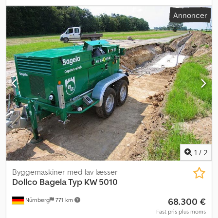
Tandemaksel med bremser Højdejusterbar trækstang Aflåseligt
Annoncer
plastkabinet 4-cylindret motor, LDW 10, 23 kW, diesel Hydraulisk
gearkasse 1000 meter stålkabel, D = 12 mm Maks. trækkraft 50 kN
Trækhastighed 30 m/min. Svirvel med kabelstop Dedsiv D Rvspfx
Ah Ueck Betjening via touchscreen Termoprinter
Trækhastigheden er trinløst justerbar via proportionalventil Bagtil
to udtrækkelige støtteben Mange ekstraudstyr muligt, spørg ved
interesse Fragt og dokumentomkostninger: 1.380,00 EUR
1
/
2
Byggemaskiner med lav læsser
Dollco
Bagela Typ KW 5010
68.300 €
Nürnberg
771 km
Fast pris plus moms