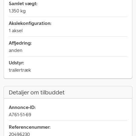
Samlet vægt:
1.350 kg
Akslekonfiguration:
1 aksel
Affjedring:
anden
Udstyr:
trailertræk
Detaljer om tilbuddet
Annonce-ID:
A761-51-69
Referencenummer:
20496230