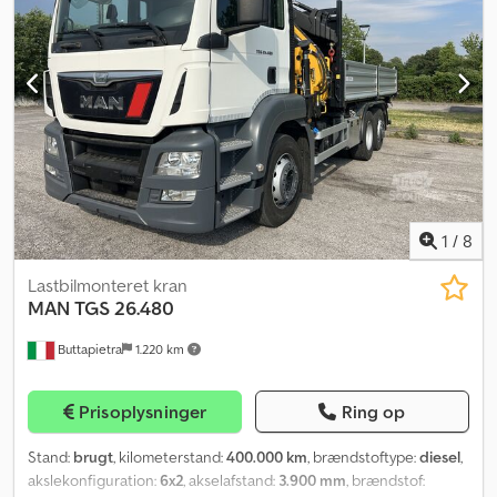
1
/
8
Lastbilmonteret kran
MAN
TGS 26.480
Buttapietra
1.220 km
Prisoplysninger
Ring op
Stand:
brugt
, kilometerstand:
400.000 km
, brændstoftype:
diesel
,
akslekonfiguration:
6x2
, akselafstand:
3.900 mm
, brændstof: