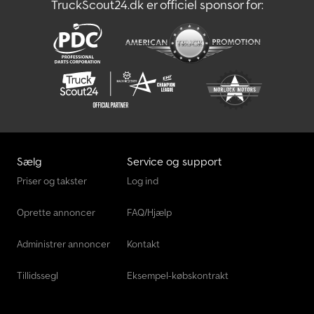
TruckScout24.dk er officiel sponsor for:
Sælg
Service og support
Priser og takster
Log ind
Oprette annoncer
FAQ/Hjælp
Administrer annoncer
Kontakt
Tillidssegl
Eksempel-købskontrakt