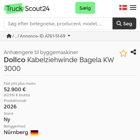
Sælg
Søg
/ ... / Annonce-ID: A761-51-69
Anhængere til byggemaskiner
Dollco
Kabelziehwinde Bagela KW
3000
Fast pris plus moms
52.900 €
(62.951 € brutto)
Produktionsår
2026
Stand
Ny
Beliggenhed
Nürnberg