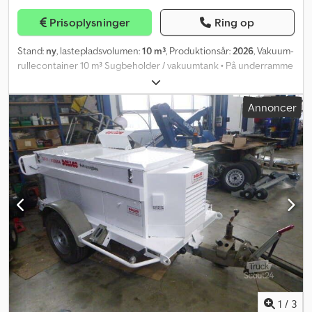
Prisoplysninger
Ring op
Stand:
ny
, lastepladsvolumen:
10 m³
, Produktionsår:
2026
, Vakuum-
rullecontainer 10 m³ Sugbeholder / vakuumtank • På underramme
DIN 30722 – længde 6060 mm • Ståltank med 10.000 liter
kapacitet • Beholder og underramme varmgalvaniseret •
Annoncer
Vinkelramme gennemgående svejset over hele længden •
Dimensioneret til max. 0,5 bar tryk • Dimensioneret til max. 1,0 bar
vakuum • 2 stk. væskeseparatorer samt • Sikkerhedssystem:
domdæksel, reguleringsventil med • Sikkerhedsdom med
oversugningsventil • Mekanisk niveaumåler med skala • 2
indvendige stænkskillevægge med T-jernforstærkning •
Sugtilslutning bagtil i bunden 4" x Ø108 Perrot-tilslutning •
Sugtilslutning til venstre 4" x Ø108 Perrot-tilslutning •
Opbevaringskasser til venstre og højre med låg til slanger og
værktøj, aflåselige • Motordelen er placeret mellem beholder og
krogstang foran Kompressor: MECII 9000 Ballast-system •
Vakuumkompressor med injektions-luftkøling • Varmebestandige
lameller • Crash Protection System • Maks. kapacitet: 9.000
liter/min. • Maks. tryk: 0,5 bar • Maks. vakuum: -0,95 bar •
1
/
3