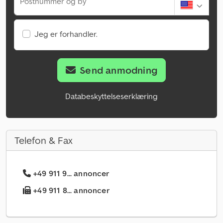
Postnummer og by
Jeg er forhandler.
Send anmodning
Databeskyttelseserklæring
Telefon & Fax
+49 911 9... annoncer
+49 911 8... annoncer