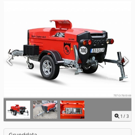
1
/
3
Grunddata