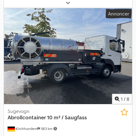
diesel
, geartype:
automatisk
, emissionsklasse:
Euro 6
,
Produktionsår:
2017
, Udstyr:
ABS, klimaanlæg, kran, trailertræk
,
Annoncer
MAN TGS 26.480, årgang 2017, 400.000 km, Euro 6, akselafstand
3900 mm, tredje styrende og løftbar aksel, anhængertræk.
BONFIGLIOLI 20000 XL kran med 4 udskud + 4 udskud på JIB,
Scanreco radiostyring. 3-vejs tip, 5,30 m x 2,55 m platform, sider på
60 cm, bagklap med flagfunktion. Nyt opbygning, mulighed for
Industri 4.0. Dodpfx Aoy U I Dyjh Ujck
1
/
8
Sugevogn
Abrollcontainer 10 m³ / Saugfass
Kirchhundem
583 km