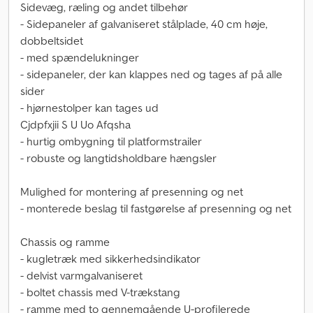
Sidevæg, ræling og andet tilbehør
- Sidepaneler af galvaniseret stålplade, 40 cm høje,
dobbeltsidet
- med spændelukninger
- sidepaneler, der kan klappes ned og tages af på alle
sider
- hjørnestolper kan tages ud
Cjdpfxjii S U Uo Afqsha
- hurtig ombygning til platformstrailer
- robuste og langtidsholdbare hængsler
Mulighed for montering af presenning og net
- monterede beslag til fastgørelse af presenning og net
Chassis og ramme
- kugletræk med sikkerhedsindikator
- delvist varmgalvaniseret
- boltet chassis med V-trækstang
- ramme med to gennemgående U-profilerede