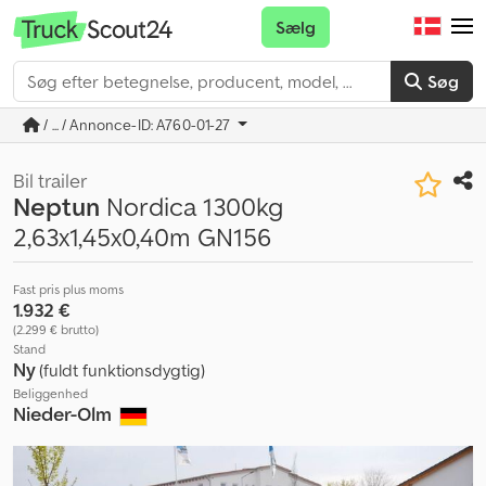
Sælg
Søg
/ ... / Annonce-ID: A760-01-27
Bil trailer
Neptun
Nordica 1300kg
2,63x1,45x0,40m GN156
Fast pris plus moms
1.932 €
(2.299 € brutto)
Stand
Ny
(fuldt funktionsdygtig)
Beliggenhed
Nieder-Olm