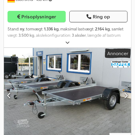
forespørgsel! + fragt til Gera og bilbrev 150 € netto Billederne er
til illustration, og vist ekstraudstyr kan være mod merpris. Cjdpferk
Imlox Afqjha Har du endnu ikke fundet den rigtige trailer? Vi har
Prisoplysninger
Ring op
altid 50-100 køretøjer på lager til straks afhentning. Værkstedet er
åbent mandag til fredag fra kl. 8.00 - 17.00 for alle typer
Stand:
ny
, tomvægt:
1.336 kg
, maksimal lastvægt:
2.164 kg
, samlet
reparationer. Specialist i akselreparationer, også til
vægt:
3.500 kg
, akslekonfiguration:
3 aksler
, længde af lastrum:
campingvogne. Stort udvalg af udlejningstrailere. Derudover har
4.100 mm
, læsningsbredde:
2.100 mm
, lastepladshøjde:
350 mm
,
vi et stort udvalg af reservedele og tilbehør til trailere fra alle
Produktionsår:
2025
, kilometerstand:
50 km
, geartype:
mekanisk
,
producenter. Få rådgivning pr. telefon, besøg vores hjemmeside
Annoncer
energieffektivitet:
A
, Humbaur HTK 3500.41 Tridem Trekantside-
eller kig forbi direkte.
tipper Personbilanhænger Alder: Ny (produktionsår: 2025) 2 års
hovedsyn fra datoen for første registrering Inkl.
registreringspapirer (køretøjsregistreringsattest / del 2 & COC
certifikat) Tilgængelig fra: Ca. 3 måneder efter bestillingsindgang
(uden bindende garanti) Finansiering mulig gennem vores
partnerbanker! Tekniske data Tilladt totalvægt: 3.500 kg
Egenvægt: ca. 1.336 kg Nyttelast: ca. 2.164 kg Antal aksler: 3
Ladlængde: 4.100 mm Ladbredde: 2.100 mm Ladhøjde: 350 mm
Bremsetype: Bremset, oprivningsbremse Chassis: Højlæsser (hjul
under ladet), gummifjedrekser El-system: 12V, 13-polet stik
Dækstørrelse: 195/50 R13C Ekstraudstyr Højdejusterbart træk
Værktøjskasse Codpfx Afow Ivz Ejqjha Alusiderforhøjer 35 cm (3x)