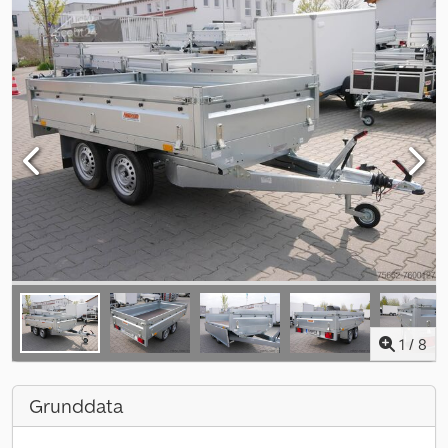
1
/
8
Grunddata