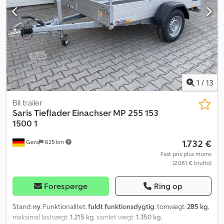
venstre ► Sideventilationsklapper ► Udstedningsgitter ► Dæk
165R13C ► Fuldt funktionsdygtigt reservehjul Ekstraudstyr
inkluderet i prisen: ► Mange gange justerbar tværskillevæg for
oven og forneden Codpfx Asxb Sl Sefqjha ► LED-belysning ►
Skillelister, nederste luftklapper Fejl i beskrivelse og pris kan
forekomme trods omhyggelig kontrol, så priser, mål og vægte
samt beskrivelse er ikke bindende. På lager, mellemsalg
forbeholdes.
1
/
13
Bil trailer
Saris
Tieflader Einachser MP 255 153
1500 1
1.732 €
Gera
625 km
Fast pris plus moms
(2.061 € brutto)
Forespørge
Ring op
Stand:
ny
, Funktionalitet:
fuldt funktionsdygtig
, tomvægt:
285 kg
,
maksimal lastvægt:
1.215 kg
, samlet vægt:
1.350 kg
,