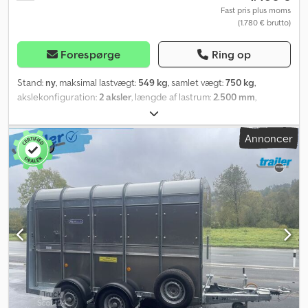
omkostninger - vægtreduktion mulig mod merpris (ren TÜV-afgift)
Fast pris plus moms
(1.780 € brutto)
Find flere tilbud og information på vores hjemmeside. Denne kan
ikke linkes direkte, så søg blot efter "Dapper Anhänger" på din
søgemaskine. Billeder kan vise ekstraudstyr. Forbehold for fejl,
Forespørge
Ring op
ændringer og mellemsalg.
Stand:
ny
, maksimal lastvægt:
549 kg
, samlet vægt:
750 kg
,
akslekonfiguration:
2 aksler
, længde af lastrum:
2.500 mm
,
læsningsbredde:
1.420 mm
, lastepladshøjde:
350 mm
,
lastepladsvolumen:
1,4 m³
, farve:
anden
, bygningshøjde:
960 mm
,
Annoncer
arbejdsbredde:
1.490 mm
, Producent: Brenderup Type:
Brenderup 3251T, 3251ST UB, stålplatform Tilladt totalvægt: 750 kg,
tandem, uden bremser Nyttelast: 549 kg Egenvægt: 201 kg
Kassens mål: 2500 x 1420 x 350 mm Dæk: 10 tommer Ladehøjde:
610 mm Alle sidevægge kan afmonteres og klappes ned Pris
inklusive registreringsattest (del II og COC-dokumenter) Vi har et
stort antal trailere fra følgende producenter på lager: Brenderup,
Humbaur, Hapert, Unsinn og Neptun Chodpfxod T Szue Afqja På
forespørgsel kan vi udstede et gratis transportnummer. Vi
reparerer trailere fra alle producenter. Yderligere tilbehør kan fås
på forespørgsel. Tekniske ændringer, prisændringer og fejl
forbeholdes. Der påtages intet ansvar for fejl og trykfejl.