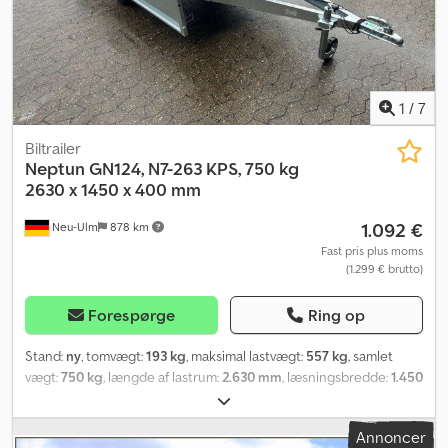
ændringer, prisændringer og fejl forbeholdes. Der påtages intet
ansvar for fejl og trykfejl. Gummifjedret aksel, varmgalvaniseret,
ubremset, inkl. garanti. Brenderup anvender galvaniserede
komponenter, som optimalt beskytter traileren mod rust.
Brugervenlige låse, presenningsknapperne er monteret på
1
/
7
traileren som standard. V-formet sikkerhedstræk, 6 indvendige
surringsøjer, 13-polet stik med baklygte, alle sidevægge kan
Biltrailer
afmonteres og klappes ned. Cedpfx Aegfwz Dofqjha
Neptun
GN124, N7-263 KPS, 750 kg
2630 x 1450 x 400 mm
1.092 €
Neu-Ulm
878 km
Fast pris plus moms
(1.299 € brutto)
Forespørge
Ring op
Stand:
ny
, tomvægt:
193 kg
, maksimal lastvægt:
557 kg
, samlet
vægt:
750 kg
, længde af lastrum:
2.630 mm
, læsningsbredde:
1.450
mm
, lastepladshøjde:
400 mm
, lastepladsvolumen:
1,6 m³
, farve:
anden
, bygningshøjde:
107 mm
, arbejdsbredde:
1.570 mm
,
Annoncer
Producent: Neptun, Type: Tipvogn GN124, N7-263 KPS, Tilladt