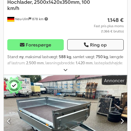
Hochlader, 2500x1420x350mm, 100
km/h
1.148 €
Neu-Ulm
878 km
Fast pris plus moms
(1.366 € brutto)
Forespørge
Ring op
Stand:
ny
, maksimal lastvægt:
588 kg
, samlet vægt:
750 kg
, længde
af lastrum:
2.500 mm
, læsningsbredde:
1.420 mm
, lastepladshøjde:
350 mm
, lastepladsvolumen:
1,4 m³
, farve:
anden
, bygningshøjde:
960 mm
, arbejdsbredde:
1.490 mm
, Producent: Brenderup, Type:
Annoncer
Brenderup 3251S UB, Tipvogn, stål. Tilladt totalvægt: 750 kg,
ubremset. Nyttelast: 588 kg. Egenvægt: 162 kg. Kasse-mål: 2500 x
1420 x 350 mm. Dækstørrelse: 13 tommer. Ladehøjde: 610 mm. Alle
sidevægge kan afmonteres og klappes ned. Inkl. 6 surringsøjer.
Pris inkl. registreringsattest (del II og COC-dokumenter). Vi har et
stort antal trailere fra følgende producenter på lager: Brenderup,
Humbaur, Hapert, Unsinn og Neptun. Efter ønske kan vi udstede
en gratis overførselsplade. Vi reparerer trailere fra alle
producenter. Yderligere tilbehør fås efter forespørgsel. Tekniske