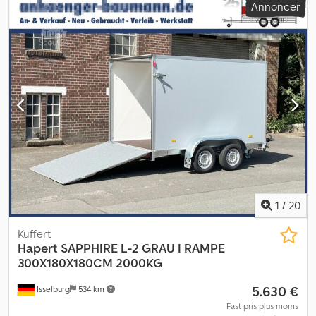
Annoncer
1
/
20
Kuffert
Hapert
SAPPHIRE L-2 GRAU I RAMPE
300X180X180CM 2000KG
5.630 €
Isselburg
534 km
Fast pris plus moms