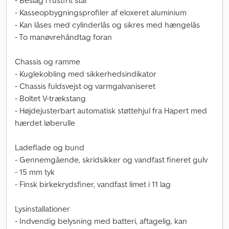
- Beslag i rustfrit stål
- Kasseopbygningsprofiler af eloxeret aluminium
- Kan låses med cylinderlås og sikres med hængelås
- To manøvrehåndtag foran
Chassis og ramme
- Kuglekobling med sikkerhedsindikator
- Chassis fuldsvejst og varmgalvaniseret
- Boltet V-trækstang
- Højdejusterbart automatisk støttehjul fra Hapert med
hærdet løberulle
Ladeflade og bund
- Gennemgående, skridsikker og vandfast fineret gulv
- 15 mm tyk
- Finsk birkekrydsfiner, vandfast limet i 11 lag
Lysinstallationer
- Indvendig belysning med batteri, aftagelig, kan