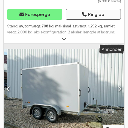
(6.700 € brutto)
Forespørge
Ring op
Stand:
ny
, tomvægt:
708 kg
, maksimal lastvægt:
1.292 kg
, samlet
vægt:
2.000 kg
, akslekonfiguration:
2 aksler
, længde af lastrum:
3.000 mm
, læsningsbredde:
1.800 mm
, lastepladshøjde:
1.800 mm
,
lastepladsvolumen:
9,7 m³
, farve:
grå
, bygningshøjde:
2.360 mm
,
Annoncer
arbejdsbredde:
2.280 mm
, Hydraulik, bakgear-automatik,
varmforzinkning, * OMGÅENDE TILGÆNGELIG * Teknisk data: -
Mærke: Hapert Trailers - Model: Sapphire L-2 - Køretøjstype:
Boxtrailer - Stand: Nyt køretøj - Første registrering: Uden første
registrering - Syn: 2 år fra første registrering - Indvendige mål (L x
B x H): 300 x 180 x 180 cm - Udvendige mål (L x B x H): 435 x 228 x
236 cm - Lastehøjde gulv: 52 cm - Tilladt totalvægt: 2.000 kg -
Egenvægt: 708 kg - Nyttelast: 1.292 kg - Chassis: Lavbygget (hjul
ved siden af opbygning) - Dæk: 185/70R13 - Undervogn: KNOTT-
gummifjedre-aksler - Støttehjul: Ja, automatisk, 500 kg - 100 km/t
tilladelse: Valgfrit, kan eftermonteres Beskrivelse: - Træbund og
vægge af multiplex - Forstærket, boltet V-trækstang - Meget
robust, svejset stålramme - Ramme fuldt varmforzinket ved
neddypning - Mange tværdragere for høj punktbelastning -