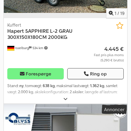
1
/
19
Kuffert
Hapert
SAPPHIRE L-2 GRAU
300X150X180CM 2000KG
4.445 €
Isselburg
534 km
Fast pris plus moms
(5.290 € brutto)
Forespørge
Ring op
Stand:
ny
, tomvægt:
638 kg
, maksimal lastvægt:
1.362 kg
, samlet
vægt:
2.000 kg
, akslekonfiguration:
2 aksler
, længde af lastrum:
3.000 mm
, læsningsbredde:
1.500 mm
, lastepladshøjde:
1.800 mm
,
lastepladsvolumen:
8,1 m³
, farve:
grå
, bygningshøjde:
2.360 mm
,
Annoncer
arbejdsbredde:
1.980 mm
, Hydraulik, automatisk bakgear,
varmgalvaniseret, * OMGÅENDE LEVERING * Tekniske data: - Type:
Ny trailer med 2 års TÜV fra førsteregistrering - Tilgængelighed:
OMGÅENDE! - TÜV: 2 år - Bund: Multiplex-skridsikker finér - Tilladt