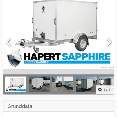
1
/
11
Grunddata