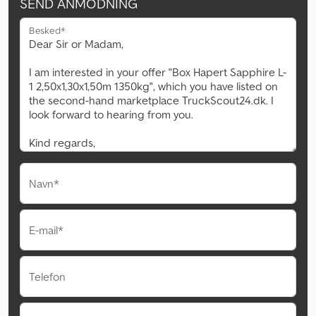
SEND ANMODNING
Besked*
Navn*
E-mail*
Telefon