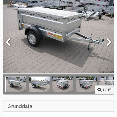
1
/
15
Grunddata