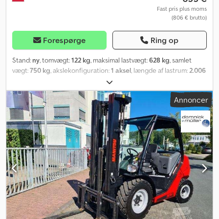
Fast pris plus moms
(806 € brutto)
Forespørge
Ring op
Stand:
ny
, tomvægt:
122 kg
, maksimal lastvægt:
628 kg
, samlet
vægt:
750 kg
, akslekonfiguration:
1 aksel
, længde af lastrum:
2.006
mm
, læsningsbredde:
1.256 mm
, lastepladshøjde:
300 mm
,
dækstørrelse:
155/70 R13
, Produktionsår:
2024
, driftsvægt:
750 kg
,
Annoncer
Pkw-traileren Garden Trailer 201 KIPP fra UNITRAILER med en
tilladt totalvægt på op til 750 kg har en bagklap, der kan åbnes,
hvilket muliggør lastning og losning på blot få minutter! Takket
være den kipbare trækstang kan den også placeres lodret på
bagklappen hvor som helst. Alle formaliteter i forbindelse med
købet bliver håndteret for dig. De bestilte varer med tilhørende
dokumentation leveres inden for 3 til 7 arbejdsdage til den
adresse, du har angivet i Tyskland/Østrig. Når du har modtaget
traileren, skal du blot registrere den. Dkodpfxet I Ri As Amljr Ved
køb af vores nye trailer modtager du 2 års garanti. Hvert produkt
leveres med en brugervejledning og garantibog. Alle vigtige
dokumenter følger med den købte trailer. Derudover kan du til