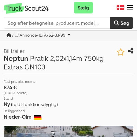
Sælg
Søg
/ ... / Annonce-ID: A752-33-99
Bil trailer
Neptun
Pratik 2,02x1,14m 750kg
Extras GN103
Fast pris plus moms
874 €
(1.040 € brutto)
Stand
Ny
(fuldt funktionsdygtig)
Beliggenhed
Nieder-Olm