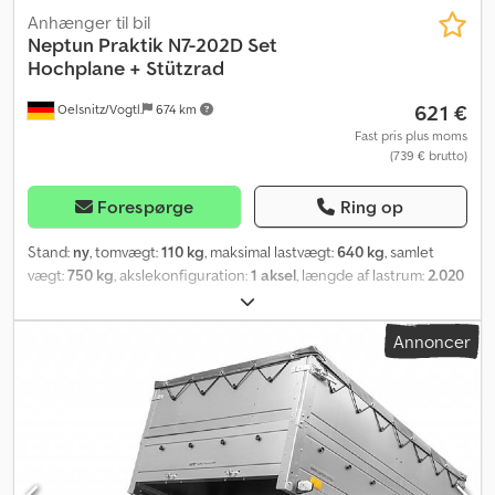
Anhænger til bil
Neptun
Praktik N7-202D Set
Hochplane + Stützrad
621 €
Oelsnitz/Vogtl.
674 km
Fast pris plus moms
(739 € brutto)
Forespørge
Ring op
Stand:
ny
, tomvægt:
110 kg
, maksimal lastvægt:
640 kg
, samlet
vægt:
750 kg
, akslekonfiguration:
1 aksel
, længde af lastrum:
2.020
mm
, læsningsbredde:
1.140 mm
, lastepladshøjde:
1.100 mm
, samlet
længde:
3.020 mm
, samlet bredde:
1.590 mm
, dækstørrelse:
13
Annoncer
Zoll
, farve:
grå
, trailerbremse:
trailer uden bremser
, NEPTUN
Praktik 202D GN129 Version 13 Tommer - NYT KØRETØJ - Praktik
202D er en ubremset, enkelakslet personbilskasseanhænger med
en tilladt totalvægt på 750 kg og en nyttelast på ca. 640 kg (uden
opbygning). Komfortpakken omfatter høj presenning med stativ
samt støttehjul. 🔧 Tekniske data - Totalvægt: 750 kg - Nyttelast:
ca. 640 kg - Egenvægt: 110 kg - Dæk: 155/70 R13 (nye dæk) -