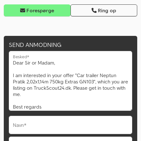
Forespørge
Ring op
SEND ANMODNING
Besked*
Navn*