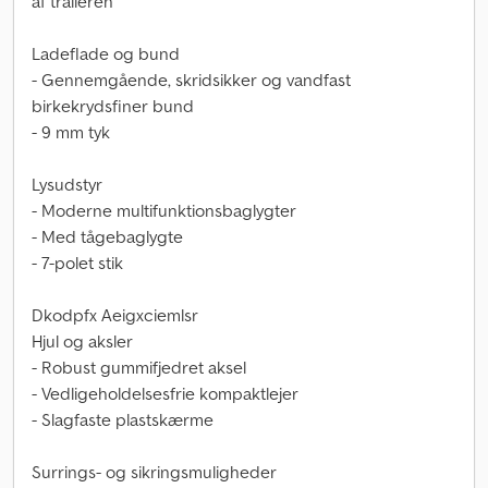
af traileren
Ladeflade og bund
- Gennemgående, skridsikker og vandfast
birkekrydsfiner bund
- 9 mm tyk
Lysudstyr
- Moderne multifunktionsbaglygter
- Med tågebaglygte
- 7-polet stik
Dkodpfx Aeigxciemlsr
Hjul og aksler
- Robust gummifjedret aksel
- Vedligeholdelsesfrie kompaktlejer
- Slagfaste plastskærme
Surrings- og sikringsmuligheder