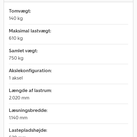
Tomvægt:
140 kg
Maksimal lastvægt:
610 kg
Samlet vægt:
750 kg
Akslekonfiguration:
1 aksel
Længde af lastrum:
2.020 mm
Læsningsbredde:
1.140 mm
Lastepladshøjde: