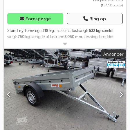
(1.377 € brutto)
Forespørge
Ring op
Stand:
ny
, tomvægt:
218 kg
, maksimal lastvægt:
532 kg
, samlet
vægt:
750 kg
, længde af lastrum:
3.050 mm
, læsningsbredde:
1.660 mm
, lastepladshøjde:
100 mm
, lastepladsvolumen:
0,5 m³
,
farve:
anden
, bygningshøjde:
900 mm
, arbejdsbredde:
2.150 mm
,
Annoncer
Producent: Neptun, Type: Multitiltrækker GN152, N7-305, multi.
Tilladt totalvægt: 750 kg, nyttelast: 532 kg, egenvægt: 218 kg, kasse
mål: 3050 x 1660 x 100 mm, dæk: 155 70 R13 74N, lastehøjde: 450
mm, vippelastflade. - Høj strukturel styrke takket være fuldsvejset
ramme, koldbøjede sidepaneler i U-profilrammen og 5
tværbjælker. - Vippelastflade gør det lettere at læsse og losse. -
Forstærket trækstang, enkelthjulsaffjedring og
akselkautschukelementer sikrer sikker og stabil kørsel. -
Platformen på 305 multi-modellen har sideplacerede baglygter, så
det transporterede køretøj kan læsses direkte, når platformen
vippes bagud, uden brug af ramper. Platformens kant er kun 4 cm.
Dodovdi Hvepfx Amljkr Følgende muligheder er tilgængelige: - 3-
sidede sidevægge, højde: 20 cm, fremstillet af 1,5 mm plade og