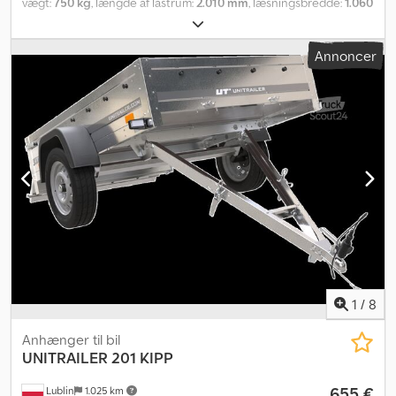
vægt:
750 kg
, længde af lastrum:
2.010 mm
, læsningsbredde:
1.060
mm
, lastepladshøjde:
300 mm
, dækstørrelse:
155/70R13
, Lille og
manøvredygtig personbiltrailer fra trailermærket TEMARED. Den
Annoncer
åbne kassetrailer ECO2010KIPP er ideel til privat transport og små
læs. Haveaffald, småmøbler – alt hvad man har brug for privat eller
til mindre erhverv. Traileren kan stilles oprejst, og trækstangen
kan klappes ned for nemmere opbevaring. Djdsq Sly Uspfx Amljkr
Som standardudstyr tilbyder stålvognen støttehjul, låse,
galvaniserede sidevægge og en sammenklappelig V-trækstang.
Denne model fås også i forskellige varianter, for eksempel som
lågtrailer eller presenningstrailer. Tilbehør som sideforhøjere,
presenning og stativ, flad presenning, trækstangsboks og
bagstøtter tilbydes også.
1
/
8
Anhænger til bil
UNITRAILER
201 KIPP
655 €
Lublin
1.025 km