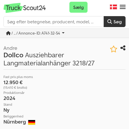
Sælg
Søg
/ ... / Annonce-ID: A741-32-54
Andre
Dollco
Ausziehbarer
Langmaterialanhänger 3218/27
Fast pris plus moms
12.950 €
(15.410 € brutto)
Produktionsår
2024
Stand
Ny
Beliggenhed
Nürnberg