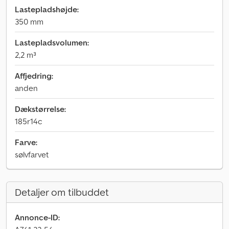
Lastepladshøjde:
350 mm
Lastepladsvolumen:
2,2 m³
Affjedring:
anden
Dækstørrelse:
185r14c
Farve:
sølvfarvet
Detaljer om tilbuddet
Annonce-ID: