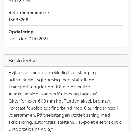
A741-32-54
Referencenummer:
18663266
Opdatering:
sidst den 01.10.2024
Beskrivelse
Højtlæsser med udtrækkelig trækstang og
udtrækkeligt lygtebeslag med støtteflade.
Transportlængder op til 8 meter mulige.
Aluminiumsider kan nedfældes og tages af.
Gitterforhøjer 600 mm høj. Tandemaksel, bremset.
Kørefast fenolbelagt finerbund med 6 surringsringe i
yderrammen. På trækstangen støttebøsning med
skridsikring, automatisk støttehjul, 13-polet elektrisk stik.
Crsdpfxeiciuhs Ad Sjf