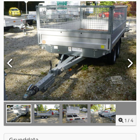
1
/
4
Grunddata