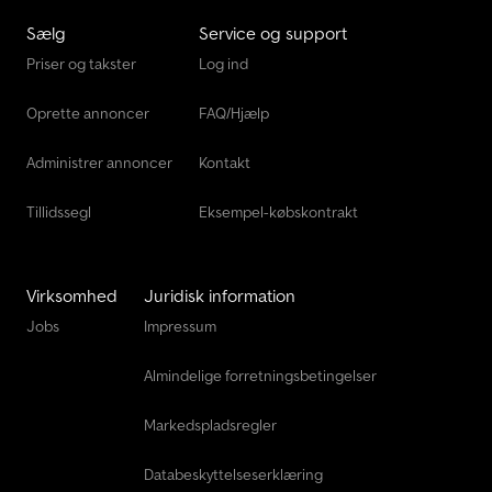
farve mod merpris muligt ----Info: * Forstærket og certificeret
Sælg
Service og support
opbygning iht. EN 12642 XL inkl. lastsikringscertifikat * Ny lastbil
Priser og takster
Log ind
med fabriksgaranti * Der tages forbehold for fejl og mellemsalg ---
-Leveringstid: * Kan leveres omgående fra Egestorf
Oprette annoncer
FAQ/Hjælp
Administrer annoncer
Kontakt
Tillidssegl
Eksempel-købskontrakt
Virksomhed
Juridisk information
Jobs
Impressum
Almindelige forretningsbetingelser
Markedspladsregler
Databeskyttelseserklæring