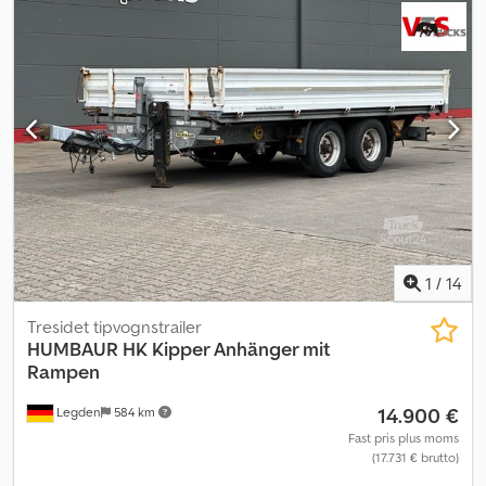
Opbygningsversion: • Venstre side: gennemgående • Højre side:
eller finansieringstilbud.
delt • Bag: delt • Venstre: hydraulisk klapåbning Yderligere udstyr: •
Egenvægt: 4.500 kg • Udkørselsforlængelse (18 cm gummilæbe, 22
cm stål) • Rullepresenning • Luft- og oliegennemføring til 2.
anhænger • Antal aksler: 2 • Akselproducent: BPW • Dæk:
560/60/22,5 Indvendige lastrumsdimensioner cirka: • Længde:
5.025 mm • Bredde: 2.420 mm • Højde: 1.545 mm • Indvendigt
lastevolumen: 19,6 m³ • Lastareal: 12,16 m² Mellemhandel, fejl og
tastefejl forbeholdes
1
/
14
Tresidet tipvognstrailer
HUMBAUR
HK Kipper Anhänger mit
Rampen
14.900 €
Legden
584 km
Fast pris plus moms
(17.731 € brutto)