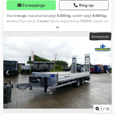
Forespørge
Ring op
Stand:
brugt
, maksimal lastvægt:
6.000 kg
, samlet vægt:
8.000 kg
,
akslekonfiguration:
2 aksler
, første registrering:
11/2012
, næste syn
(TÜV):
02/2027
, Udstyr:
ABS
, * Trevejskippebro * ALU-ramper ----*
Dækstørrelse: 235/ * Teknisk totalvægt: 10500 kg * Egenvægt:
Annoncer
2000 kg * Samlet længde: 7030 mm Crjdpoy Dzcusfx Aifjf ----
Køretøjsnummer/Vehicle: 11908----Fejl og mellemsalg
forbeholdes----Reklame og diverse påskrifter er blevet digitalt
fjernet. -----Vi hjælper gerne med alle formaliteter, der opstår i
forbindelse med køb af et køretøj. Fortæl os blot om dine ønsker
og forslag, og vi sørger for resten. Blandt andet kan vi mod et
tillæg tilbyde følgende ydelser:----Indbytte af dit gamle køretøj *
Godkendelse ved TÜV/SP * Komplet eksportering * Formidling af
finansiering * Ansøgning om eksportnummerplader * Transport af
køretøjer * Registrering af køretøjer * Rednings- og
køretøjstransport ----?DIT VTS-TEAM
1
/
19