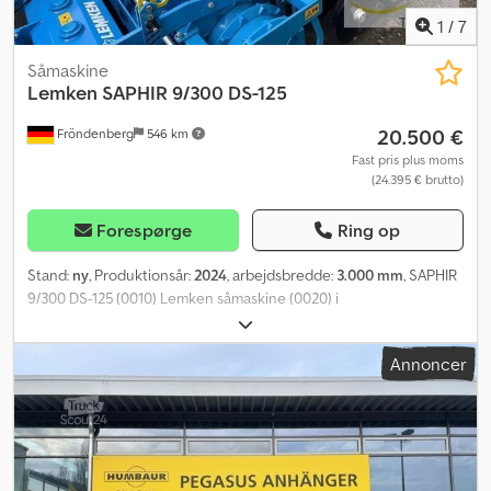
1
/
7
Såmaskine
Lemken
SAPHIR 9/300 DS-125
20.500 €
Fröndenberg
546 km
Fast pris plus moms
(24.395 € brutto)
Forespørge
Ring op
Stand:
ny
, Produktionsår:
2024
, arbejdsbredde:
3.000 mm
, SAPHIR
9/300 DS-125 (0010) Lemken såmaskine (0020) i
standardkonfiguration Crsdpfxjvy Ni Ns Aifef (0030)
Arbejdsbredde / Rækkeafstand (0040) 3,0 m / 125 mm / 24 rækker
Annoncer
(0050) Frøtank kapacitet 1160 liter (0060) Doserradssæt Conti
Plus (monteret) (0070) Hydraulisk løft (0080) Udvidelse af
sporvæg (0090) fra 2x2 til 2x5 rækker (0100) Sporvidde midt-til-
midt 1,95 m (0110) Plejetraktor (0120) Sporvidde i kørespor midt-til-
midt 1,875 m (0130) Afstrygere 24 stk. hårdmetal til DS-S. (0140)
Beskyttelseshætter (trykvalser) 24 stk. (0150) Udadvendt lagring af