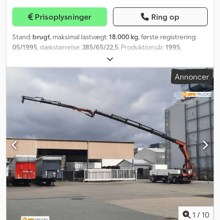
forbeholder os retten til mellemsalg, da varen også tilbydes på
andre portaler. Vi anbefaler stærkt besigtigelse og afprøvning, så
Prisoplysninger
Ring op
der hos køberen ikke opstår forkerte forestillinger om trailerens
stand og egnethed. Besigtigelse og test er muligt til enhver tid
Stand:
brugt
, maksimal lastvægt:
18.000 kg
, første registrering:
efter aftale og er udtrykkeligt ønsket!!! De angivne indvendige mål
05/1995
, dækstørrelse:
385/65/22,5
, Produktionsår:
1995
,
er ca.-mål. For nye køretøjer kan der tilkomme ekstra
Besigtigelse kun efter aftale. Internt nummer: 0894 Affjedring: • 1.
omkostninger for fragt og dokumenter. Cjdenmxztjpfx Aifsrf VI
aksel: Luftaffjedret • 2. aksel: Luftaffjedret Credpfjzla Amex Aifef
TAGER NÆSTEN ALT I BYTTE!!! BYTTEHANDEL OG EKSTRA
Annoncer
Bremser: • 1. aksel: Tromlebremse • 2. aksel: Tromlebremse Dæk: • 1.
UDBETALING MULIGT!!! Udstillingsplads: 58285 Gevelsberg, Am
aksel: Enkeltdæk • 2. aksel: Enkeltdæk • Dækstørrelse: 385/65/22,5 •
Sinnerhoop 17 Åbningstider: Mandag – fredag 9.00 til 17.00, lørdag
Dækmønsterdybde i %: 80 % • Fælgtype: Stål Yderligere udstyr: •
9.00 til 14.00 Altid over 500 nye og brugte trailere på lager!!!
Egenvægt: 4700 kg • Nyttelast: 13300 kg • Lastareal: 12,14 m² •
Pegasus Anhänger GmbH Am Sinnerhoop 17 58285 Gevelsberg
Lastvolumen: 12,14 m³ • ABS • EBS • Antal aksler: 2 • Akselproducent:
Tel.: Fax:
BPW Indvendige mål på lastrum ca.: • Længde: 4.976 mm • Bredde:
2.439 mm • Højde: 1.000 mm Forbehold for mellemsalg, fejl og
trykfejl.
1
/
10