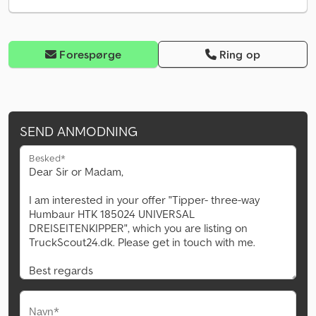
Forespørge
Ring op
SEND ANMODNING
Besked*
Navn*