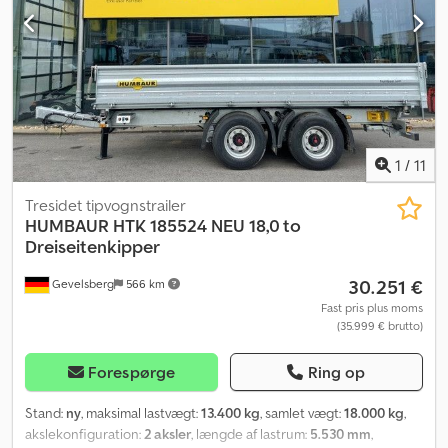
såskiver (0160) Elektronisk niveauovervågning (0170) Elektronisk
digitalvægt, max. 30 kg (0180) Koblingsdele Zirkon (0190) Ingen
ISOBUS (LET-40/EcoDrill) (0200) Hastighedsdetektering via
sporhjulstræk (0210) Belysningsanlæg foran + bagved
1
/
11
Tresidet tipvognstrailer
HUMBAUR
HTK 185524 NEU 18,0 to
Dreiseitenkipper
30.251 €
Gevelsberg
566 km
Fast pris plus moms
(35.999 € brutto)
Forespørge
Ring op
Stand:
ny
, maksimal lastvægt:
13.400 kg
, samlet vægt:
18.000 kg
,
akslekonfiguration:
2 aksler
, længde af lastrum:
5.530 mm
,