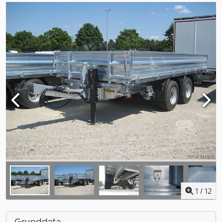
1
/
12
Grunddata