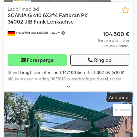
Ladbil med lad
SCANIA
G 410 6X2*4 Faltkran PK
34002 JIB Funk Lenkachse
104.500 €
Frankfurt am Main
684 km
Fast pris plus moms
(124.355 € brutto)
Forespørge
Ring op
Stand:
brugt
, kilometerstand:
147.100 km
, effekt:
302 kW (410,61
hk)
, første registrering:
06/2016
, brændstoftype:
diesel
, samlet
vægt:
26.000 kg
, akslekonfiguration:
3 aksler
, farve:
hvid
, geartype:
automatisk
, emissionsklasse:
Euro 6
, længde af lastrum:
6.500
Annoncer
mm
, læsningsbredde:
2.480 mm
, lastepladshøjde:
850 mm
, Udstyr:
ABS, elektronisk stabilitetsprogram (ESP), klimaanlæg, kran,
parkeringsvarmer
, Bagkran Palfinger PK 34002-SH E Power Link
Plus, sammenklappelig, radiostyring, med ekstra knækarm PJ 060
B, drejehoved og vendegaffel, 1.500 kg med holder bagpå.
Belastningsdiagram: 6,3 m - 4.450 kg, 8,2 m - 3.250 kg, 10,3 m - 2.450
kg, 12,4 m - 1.960 kg, 14,5 m - 1.640 kg, 16,7 m - 1.420 kg. Løftediagram: