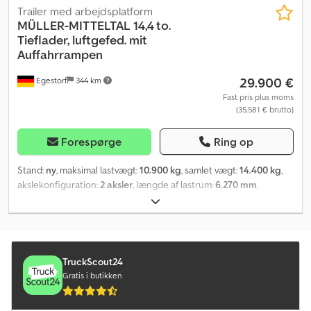
Trailer med arbejdsplatform
MÜLLER-MITTELTAL
14,4 to.
Tieflader, luftgefed. mit
Auffahrrampen
29.900 €
Egestorf
344 km
Fast pris plus moms
(35.581 € brutto)
Forespørge
Ring op
Stand:
ny
, maksimal lastvægt:
10.900 kg
, samlet vægt:
14.400 kg
,
akslekonfiguration:
2 aksler
, længde af lastrum:
6.270 mm
,
læsningsbredde:
2.470 mm
, lastepladshøjde:
400 mm
,
Produktionsår:
2025
, ETÜ-TA-R 14,4 ----Bremse: * EBS elektronisk
bremsesystem * Nødløsningsanordning til
fjederakkumulatorsylinder * Tromlebremser Cedpfx Aijq Dyvyjfjrf -
---Aksler: * 2 x 7 t Gigant-aksler ----Affjedring: * Luftaffjedring ----
TruckScout24
Trækstang / Flangeøje: * Trækstang, højdejusterbar med 300 mm
Gratis i butikken
* Trækstangsforlængelse med 250 mm til 2.250 mm * 40 mm
flangeøje til anhænger ----Belysning / Elektrik: *