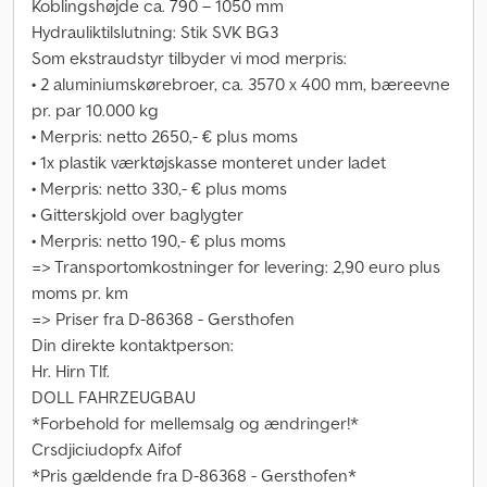
Koblingshøjde ca. 790 – 1050 mm
Hydrauliktilslutning: Stik SVK BG3
Som ekstraudstyr tilbyder vi mod merpris:
• 2 aluminiumskørebroer, ca. 3570 x 400 mm, bæreevne
pr. par 10.000 kg
• Merpris: netto 2650,- € plus moms
• 1x plastik værktøjskasse monteret under ladet
• Merpris: netto 330,- € plus moms
• Gitterskjold over baglygter
• Merpris: netto 190,- € plus moms
=> Transportomkostninger for levering: 2,90 euro plus
moms pr. km
=> Priser fra D-86368 - Gersthofen
Din direkte kontaktperson:
Hr. Hirn Tlf.
DOLL FAHRZEUGBAU
*Forbehold for mellemsalg og ændringer!*
Crsdjiciudopfx Aifof
*Pris gældende fra D-86368 - Gersthofen*