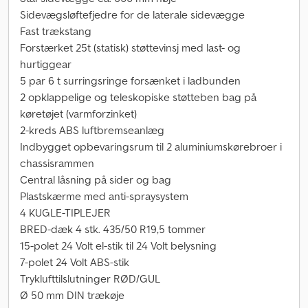
Sidevægsløftefjedre for de laterale sidevægge
Fast trækstang
Forstærket 25t (statisk) støttevinsj med last- og
hurtiggear
5 par 6 t surringsringe forsænket i ladbunden
2 opklappelige og teleskopiske støtteben bag på
køretøjet (varmforzinket)
2-kreds ABS luftbremseanlæg
Indbygget opbevaringsrum til 2 aluminiumskørebroer i
chassisrammen
Central låsning på sider og bag
Plastskærme med anti-spraysystem
4 KUGLE-TIPLEJER
BRED-dæk 4 stk. 435/50 R19,5 tommer
15-polet 24 Volt el-stik til 24 Volt belysning
7-polet 24 Volt ABS-stik
Tryklufttilslutninger RØD/GUL
Ø 50 mm DIN trækøje