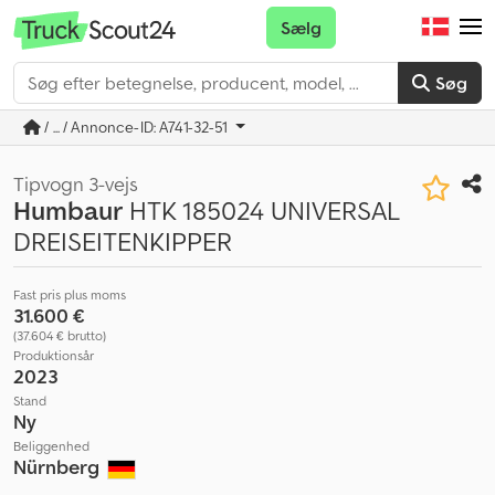
Sælg
Søg
/ ... / Annonce-ID: A741-32-51
Tipvogn 3-vejs
Humbaur
HTK 185024 UNIVERSAL
DREISEITENKIPPER
Fast pris plus moms
31.600 €
(37.604 € brutto)
Produktionsår
2023
Stand
Ny
Beliggenhed
Nürnberg