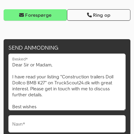
Forespørge
Ring op
SEND ANMODNING
Besked*
Navn*