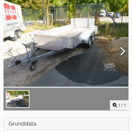
1
/
1
Grunddata