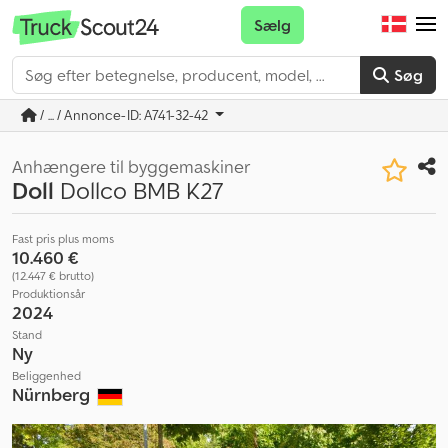
Sælg
Søg
/ ... / Annonce-ID: A741-32-42
Anhængere til byggemaskiner
Doll
Dollco BMB K27
Fast pris plus moms
10.460 €
(12.447 € brutto)
Produktionsår
2024
Stand
Ny
Beliggenhed
Nürnberg