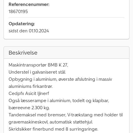
Referencenummer:
18670195
Opdatering:
sidst den 01.10.2024
Beskrivelse
Maskintransportør BMB K 27,
Understel i galvaniseret stål.
Opbygning i aluminium, øverste afslutning i massiv
aluminiums firkantrør.
Cedpfx Asicit Ijlnerf
Også læsserampe i aluminium, todelt og klapbar,
bæreevne 2.300 kg.
Tandemaksel med bremser, V-trækstang med holder til
gravemaskineskovl, automatisk støttehjul.
Skridsikker finerbund med 8 surringsringe.