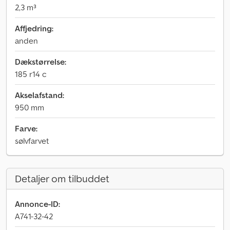
2,3 m³
Affjedring:
anden
Dækstørrelse:
185 r14 c
Akselafstand:
950 mm
Farve:
sølvfarvet
Detaljer om tilbuddet
Annonce-ID:
A741-32-42