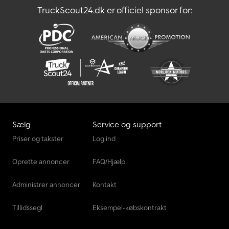
TruckScout24.dk er officiel sponsor for:
Sælg
Service og support
Priser og takster
Log ind
Oprette annoncer
FAQ/Hjælp
Administrer annoncer
Kontakt
Tillidssegl
Eksempel-købskontrakt