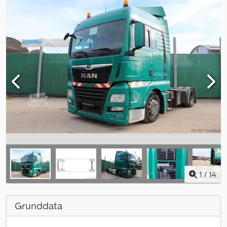
1
/
14
Grunddata