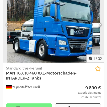
1
/
32
Standard trækkerunit
MAN
TGX 18.460 XXL-Motorschaden-
INTARDER-2 Tanks
9.890 €
Wuppertal
571 km
Fast pris plus moms
(11.769 € brutto)