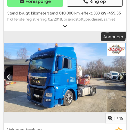
Forespørge
Ring op
Stand:
brugt
, kilometerstand:
610.000 km
, effekt:
338 kW (459,55
hk)
, første registrering:
02/2018
, brændstoftype:
diesel
, samlet
vægt:
18.000 kg
, akslekonfiguration:
2 aksler
, næste syn (TÜV):
02/2026
, bremser:
retarder
, farve:
blå
, geartype:
automatisk
,
Annoncer
emissionsklasse:
Euro 6
, Produktionsår:
2018
, Udstyr:
ABS,
elektronisk stabilitetsprogram (ESP), har haft en ulykke,
klimaanlæg, parkeringsvarmer, sodfilter
, * NETTOPRIS *
Motorskade, revne i blokken * XXL førerhus med 2 køjer * ACC
afstandsradar * Blad-/luftaffjedring * Nødbremseassistent *
Bakkestartsassistent * ZF intarder Cedpfx Aoyklgpoh Rsrf * 2
tanke (480l/240l) * Køleboks * Stationær klimaanlæg * Solskærm *
Tysk køretøj * Meget god stand WhatsApp: Forbehold for fejl og
mellemsalg!! Salg sker uden nogen form for garanti!! - Vi taler
russisk - Vi taler engelsk - Vi taler polsk - Vi taler arabisk - Vi taler
spansk
1
/
19
Volumen trækker