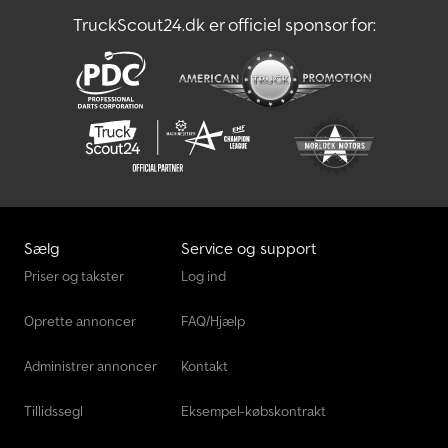
TruckScout24.dk er officiel sponsor for:
Sælg
Service og support
Priser og takster
Log ind
Oprette annoncer
FAQ/Hjælp
Administrer annoncer
Kontakt
Tillidssegl
Eksempel-købskontrakt