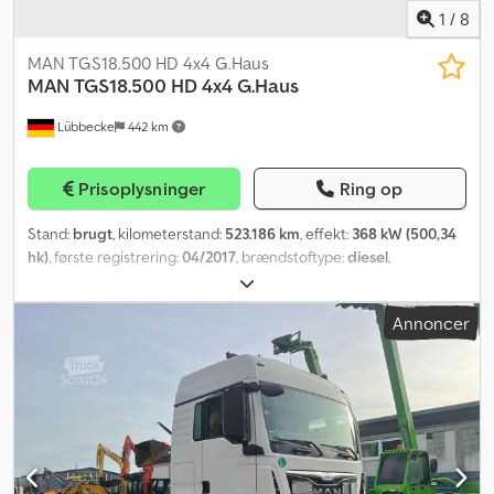
1
/
8
MAN TGS18.500 HD 4x4 G.Haus
MAN
TGS18.500 HD 4x4 G.Haus
Lübbecke
442 km
Prisoplysninger
Ring op
Stand:
brugt
, kilometerstand:
523.186 km
, effekt:
368 kW (500,34
hk)
, første registrering:
04/2017
, brændstoftype:
diesel
,
akslekonfiguration:
4x4
, brændstof:
diesel
, brændstoftank
kapacitet:
700 l
, bremser:
intarder
, farve:
rød
, førerhus:
Annoncer
sovekabine
, geartype:
automatisk
, emissionsklasse:
Euro 6
,
Produktionsår:
2017
, Udstyr:
ABS, AdBlue, EBS (Elektronisk
Bremsesystem), bordincomputer, centrallås, differentialespær,
dæktrykskontrol, elektrisk rudehejs, fartpilot, klimaanlæg,
køleskab, servostyring, spoiler, sædevarmer, traktionskontrol,
tågelygter
, = Flere valgmuligheder og mere tilbehør = -
Aluminiumsfælge - Centralsmøring - Dobbelt hjulaksel -
Fartskriver - Klimaanlæg - Multifunktionsrat - Radio - Solskærm -