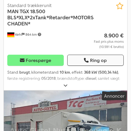
Standard trækkerunit
MAN
TGX 18.500
BLS*XLX*2xTank*Retarder*MOTORS
CHADEN*
8.900 €
Kehl
864 km
Fast pris plus moms
(10.591 € brutto)
Forespørge
Ring op
Stand:
brugt
, kilometerstand:
10 km
, effekt:
368 kW (500,34 hk)
,
første registrering:
05/2018
, brændstoftype:
diesel
, samlet vægt:
18.000 kg
, akslekonfiguration:
2 aksler
, bremser:
retarder
, farve:
hvid
, geartype:
automatisk
, emissionsklasse:
Euro 6
,
Annoncer
Produktionsår:
2018
, Udstyr:
ABS, elektronisk stabilitetsprogram
(ESP), har haft en ulykke, klimaanlæg, navigationssystem,
parkeringsvarmer
, MAN TGX 18.500 4x2BLS Stelnummer:
JP108455 -- Motorskaade -- Chassis / tilbehør: * Affjedring: blad- /
luftaffjedret * Akselafstand: 3.600 mm * Dæk: 315/70 R 22.5 *
Tilstand: Foran ca. 80%, bag ca. 10% * 2 x 580 l alu-dieseltanke * 1