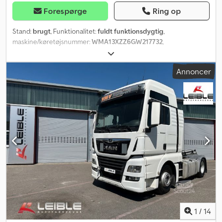
Forespørge
Ring op
Stand:
brugt
, Funktionalitet:
fuldt funktionsdygtig
,
maskine/køretøjsnummer:
WMA13XZZ6GW217732
,
kilometerstand:
881.320 km
, første registrering:
05/2016
,
brændstoftype:
diesel
, brændstof:
diesel
, farve:
hvid
, førerhus:
Annoncer
dagkabine
, samlet længde:
5.995 mm
, total højde:
3.794 mm
,
Produktionsår:
2016
, MAN TGX køreklar – Euro 6 – Automatgear –
Flytbar sættevognskobling Til salg udbydes en MAN TGX
sættevognstrækker i god stand. Eksport muligt. MAN TGX i hvid,
velholdt og klar til brug. Køretøjet er udstyret med automatgear
og en flytbar sættevognskobling – egnet til forskellige trailere.
Køretøjsdata: Fabrikat: MAN Model: TGX Første registrering:
12.05.2016 Emissionsstandard: Euro 6 Gearkasse: Automatgear
Akselkonfiguration: 4x2 Crjdpeymbbuefx Ah Rjf Tilladt totalvægt:
18.000 kg Farve: Blå Dæk: 315/60 R22.5 Flytbar sættevognskobling
(justerbart sæde) – egnet til forskellige trailere Køretøjet er ideelt
til et vognmandsfirma og klar til øjeblikkelig brug. Besigtigelse
efter aftale mulig. Opkald via WhatsApp muligt. Beliggenhed:
Rheine Pris: efter aftale
1
/
14