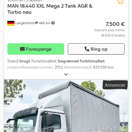
MAN
18.440 XXL Mega 2 Tank AGR &
Turbo neu
7.500 €
Langelsheim
486 km
Fast pris plus moms
(8.925 € brutto)
Forespørge
Ring op
Stand:
brugt
, Funktionalitet:
begrænset funktionalitet
,
maskine/køretøjsnummer:
2152
, kilometerstand:
923.000 km
,
effekt:
324 kW (440,52 hk)
, første registrering:
02/2016
,
brændstoftype:
diesel
, tomvægt:
7.999 kg
, samlet vægt:
18.000 kg
,
Annoncer
dækstørrelse:
295/60/22.5
, akslekonfiguration:
4x2
, akselafstand:
3.600 mm
, brændstof:
diesel
, brændstoftank kapacitet:
960 l
,
bremser:
intarder
, farve:
blå
, førerhus:
sovekabine
, geartype:
automatisk
, emissionsklasse:
Euro 6
, affjedring:
luft
,
Produktionsår:
2016
, Udstyr:
ABS, AdBlue, EBS (Elektronisk
Bremsesystem), Tachograf, USB-port, anden brændstoftank,
bakkestartassistent, bilregistrering, bordincomputer,
centrallås, differentialespær, ekstra forlygter, el-betjent spejl,