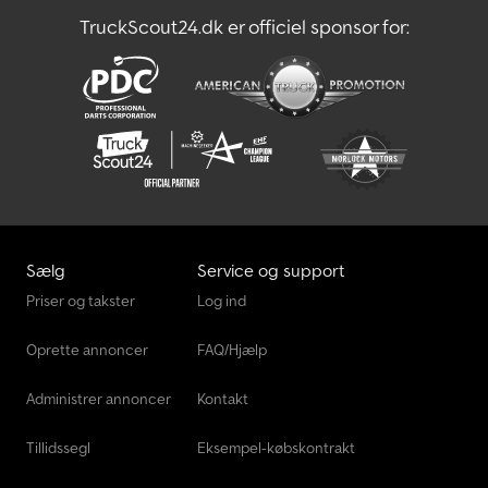
92.2/7,3/2, radiostyring (fjernbetjening). Lastdiagram: 3,9 m – 2.390
TruckScout24.dk er officiel sponsor for:
kg, 5,6 m – 1.630 kg, 7,3 m – 1.240 kg hydraulisk, mekanisk op til 8,9 m
– 950 kg, ca. 4.000 driftstimer! Ladehøjde ca. 1.430 mm!
Oplysninger om tilbehør uden garanti, forbehold for ændringer,
mellemsalg og fejl! Dcjdpfx Aox Aqq Aentek
Sælg
Service og support
Priser og takster
Log ind
Oprette annoncer
FAQ/Hjælp
Administrer annoncer
Kontakt
Tillidssegl
Eksempel-købskontrakt