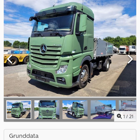
1
/
21
Grunddata