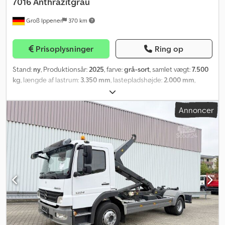
7016 Anthrazitgrau
Groß Ippener
370 km
Prisoplysninger
Ring op
Stand:
ny
, Produktionsår:
2025
, farve:
grå-sort
, samlet vægt:
7.500
kg
, længde af lastrum:
3.350 mm
, lastepladshøjde:
2.000 mm
,
SOFORT TILGÆNGELIG – PRIS PR. STK. 1 stk. CITY-rullecontainer
ifølge DIN 30722-3 Plattformtype: P 03 S Indvendige mål: ca. 3,35 x
Annoncer
2,0 meter (alle mål er ca.-mål) Lakering: RAL 7016 (Antracitgrå)
Optagelsesbeslag til CITY-krog-system ifølge DIN 30722-3
Dsdpswzknnefx Antsck Bundramme af UNP 140 Optagelsesbøjle Ø
35 mm, krophøjde 900 mm Overgang fra bundramme til forvæg
forstærket med 10 mm knæplader UDEN løberuller Bund af 3 mm
durkplade St 37.2 (S235JR) Spantafstand: 750 mm Spantprofil: U
80 x 50 mm Bagende med skrånende rampe til påkørsel Beholder
grundet én gang indvendigt, dobbelt grundet og enkeltfarvet
lakeret to gange udvendigt UVV-klistermærker med
sikkerhedshenvisninger Beholder kontrolleret og godkendt efter
UVV (tidligere BGR 186) Tilbud uden forpligtelse, uden garanti og