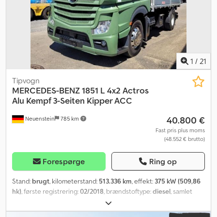
1
/
21
Tipvogn
MERCEDES-BENZ
1851 L 4x2 Actros
Alu Kempf 3-Seiten Kipper ACC
40.800 €
Neuenstein
785 km
Fast pris plus moms
(48.552 € brutto)
Forespørge
Ring op
Stand:
brugt
, kilometerstand:
513.336 km
, effekt:
375 kW (509,86
hk)
, første registrering:
02/2018
, brændstoftype:
diesel
, samlet
vægt:
18.000 kg
, akslekonfiguration:
2 aksler
, bremser:
retarder
,
farve:
grøn
, geartype:
automatisk
, emissionsklasse:
Euro 6
,