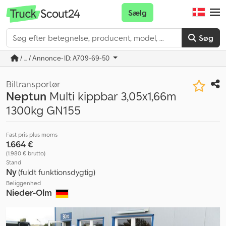
Sælg
Søg
/ ... / Annonce-ID: A709-69-50
Biltransportør
Neptun
Multi kippbar 3,05x1,66m
1300kg GN155
Fast pris plus moms
1.664 €
(1.980 € brutto)
Stand
Ny
(fuldt funktionsdygtig)
Beliggenhed
Nieder-Olm