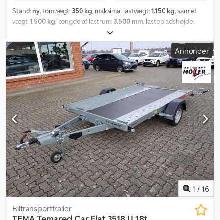
Stand:
ny
, tomvægt:
350 kg
, maksimal lastvægt:
1.150 kg
, samlet
vægt:
1.500 kg
, længde af lastrum:
3.500 mm
, lastepladshøjde:
1.850 mm
, dækstørrelse:
195/50r13c
, Autotrailer fra
trailerproducenten TEMARED, model CAR FLAT 3518U 1500. En
Annoncer
kipbar autotransporttrailer velegnet til mindre køretøjer. Cjdpfeh
Ec T Uex Afmjha Standardudstyr til autotransporteren omfatter
kipfunktion med vægtforskydning, surringsøjer, støttehjul,
galvaniseret ramme og V-trækstang. Tekniske data for denne
trailer findes nedenfor. Til denne personbilstrailer til
autotransport kan du også få tilbehør som reserves hjul,
værktøjskasse, autosurringsbånd, surringsstropper og en
tyverisikring. --- Alle vores prisgunstige tilbud finder du også på
vores hjemmeside. Vi leverer i hele Tyskland (undtagen øer)!
Spørg os gerne om priser på levering. --- PKW-Anhänger-Center
Ahrens, Moordeicher Landstraße 37, 28816 Stuhr ved Bremen, Tlf:
0, Fax: Afhentningstider: Mandag til fredag – kl. -- Afhentning om
lørdagen er ikke mulig!
1
/
16
Biltransporttrailer
TEMA
Temared Car Flat 3518 U 1,8t