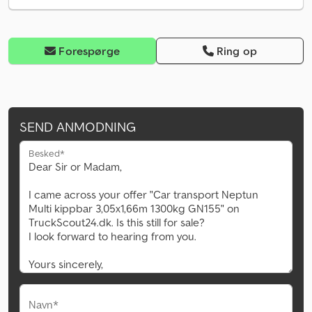
Forespørge
Ring op
SEND ANMODNING
Besked*
Navn*