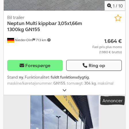
1
/
10
Bil trailer
Neptun
Multi kippbar 3,05x1,66m
1300kg GN155
1.664 €
Nieder-Olm
713 km
Fast pris plus moms
(1.980 € brutto)
Forespørge
Ring op
Stand:
ny
, Funktionalitet:
fuldt funktionsdygtig
,
maskine/køretøjsnummer:
GN155
, tomvægt:
304 kg
, maksimal
lastvægt:
996 kg
, samlet vægt:
1.300 kg
, akslekonfiguration:
1
aksel
, længde af lastrum:
3.050 mm
, læsningsbredde:
1.660 mm
,
Annoncer
lastepladshøjde:
100 mm
, Chassis og ramme - Gasfjederassisteret,
vippbar platform - Kugletræk med sikkerhedsindikator - Høj
strukturel styrke takket være helsvejset ramme - Koldbukket U-
profil sidevanger og fem tværdragere - Korrosionsbeskyttede,
varmgalvaniserede ståldele - Forstærket V-trækstang Lad og