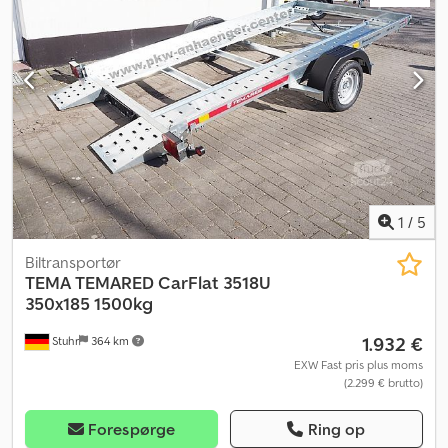
1
/
5
Biltransportør
TEMA
TEMARED CarFlat 3518U
350x185 1500kg
1.932 €
Stuhr
364 km
EXW Fast pris plus moms
(2.299 € brutto)
Forespørge
Ring op