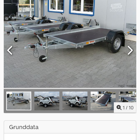
1
/
10
Grunddata