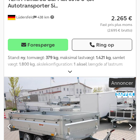
Autotransporter Si...
2.265 €
Lüdersfeld
438 km
Fast pris plus moms
(2.695 € brutto)
Forespørge
Ring op
Stand:
ny
, tomvægt:
379 kg
, maksimal lastvægt:
1.421 kg
, samlet
vægt:
1.800 kg
, akslekonfiguration:
1 aksel
, længde af lastrum:
3.530 mm
, læsningsbredde:
1.840 mm
, Produktionsår:
2026
,
kilometerstand:
50 km
, geartype:
mekanisk
, energieffektivitet:
A
,
Annoncer
Temared Car Flat 3518 U Biltransporttrailer Personbilanhænger
Alder: Ny (produktionsår: 2026) 2 års hovedsyn fra første
registreringsdato Inkl. registreringsdokumenter
(registreringsattest del 2 og COC-dokument) Tilgængelig fra: Ca.
6 uger efter modtaget ordre (uden binding) Finansiering mulig
gennem vores partnerbanker! Tekniske data: Tilladt totalvægt:
1.800 kg Egenvægt: ca. 379 kg Nyttelast: ca. 1.421 kg Antal aksler: 1
Ladlængde: 3.530 mm Ladbredde: 1.840 mm Bremsetype: Med
påløbsbremse Chassis: Lavbyggetrailer (hjul ved siden af